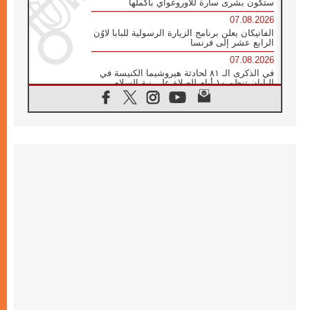
ستكون بشرى سارة للأوروغواي بأكملها
07.08.2026
الفاتيكان يعلن برنامج الزيارة الرسولية للبابا لاوُن
الرابع عشر إلى فرنسا
07.08.2026
في الذكرى الـ ٨١ لحادثة هيروشيما الكنيسة في
اليابان تنظم ١٠ أيام للصلاة على نية السلام
07.08.2026
الكنيسة في الأوروغواي: زيارة البابا ستعزز
الإيمان والرجاء
06.08.2026
الاجتماع الشهري للمطارنة الموارنة
06.08.2026
الكاردينال روسي: زيارة البابا لاوُن إلى الأرجنتين
هي تكريم للبابا فرنسيس
06.08.2026
زيارة البابا إلى البيرو ستكون زمن نعمة ومصالحة
ورجاء
06.08.2026
الكاردينال بارولين في المكسيك: علينا أن نكون
حاضرين إلى جانب المهمشين والمهاجرين
والأجانب
06.08.2026