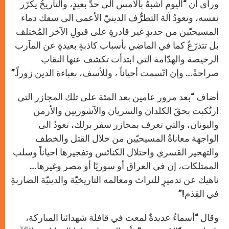
ورأى أن “اليوم اشبهُ بالأمس الى حدٍّ بعيدٍ، والتاريخُ يكرّر
نفسه، وتعودُ آلة التطرُّف الدينيّ الأعمى الى سفك دماء
المسيحيّين من جديدٍ غير قادرةٍ على قبولِ الآخر المُختلف
بل تتذرّعُ كما في الماضي بأسباب كاذبةٍ بعيدةٍ عن المآرب
الرخيصة والهدّامة التي ابتدأت تكشف عنها النقاب
صراحةً… وإن اتّسمت أحياناً ، وللأسف، بعباءة الدين زوراً.”
أضاف “بعد مرور عامين بعد المئة على تلك المجازر التي
ارتُكبت بحقّ الكلدان والسريان والآشوريين والأرمن
واليونان، والتي تعرف بمجازر سفر برلك، تعودُ الى
الواجهة معاناةُ المسيحيّين من خلال القتل والخطف
والتهجير القسري واحتلال الكنائس وتفجيرها احياناً وسلب
الممتلكات، إن في العراق أو سوريّا أو مصر وغيرها…
ناهيك عن تدميرٍ للتراث ومعالمه التاريخيّة والدينيّة الضاربةِ
في القِدَم!”
وقال “أسماءٌ عديدةٌ لمعت في قافلة شهدائنا المباركة،