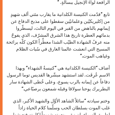
الرافعة لواءَ الإنجيل ببسالةٍ. “
تابع “قدّمت الكنيسة الكلدانية ما يقارب مئتي ألف شهيدٍ
من إكليريكيّين وعلمانيّين سقطوا على مذبح الدفاع عن
إيمانهم بالناهض من القبر في اليوم الثالث، ليسطّروا
بدمائهم العطرة تاريخ هذا الشرق المشرّف، الذي يفوحُ
منه عرفُ الشهادة الطيّب الشذا معطِّراً الكون كلّه برائحة
المسيح التي انعشت عالمنا الغارق في سُبات الظلام
وغياهب الموت.”
أضاف “الكنيسة الكلدانية هي “كنيسةُ الشهداء” وبهذا
الاسم عُرِفَت. لقد استشهد مبشّرها القديس توما الرسول
دفاعاً عن إيمانه بالرب يسوع، وعلى خُطى الشهادة سار
البطريرك يوحنا سولاقا وقبله شمعون برصبّاعي.”
وختم سيادته “سائلاً الشاهد الأوَّل والشهيد الأكبر، الذي
غلب الموت بسلطان الحب وسلّمنا كلام الحياة زاداً
لطريق السماء، ان نبقى بنعمته شهوداً لكلمته فنعيشها