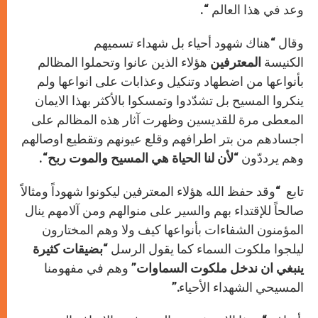
وعد في هذا العالم “.
وقال “هناك شهود أحياء بل شهداء تسميهم
الكنيسة
المعترفين
هؤلاء الذين عانوا وتحملوا المظالم
بأنواعها من اضطهاد وتنكيل وعذابات على انواعها ولم
ينكروا المسيح بل تشدّدوا وتمسكوا بالأكثر بهذا الايمان
المعطى مرة للقديسين وظهرت آثار هذه المظالم على
اجسادهم من بتر اطرافهم وقلع عيونهم وتقطيع اوصالهم
وهم يرددّون “
لأن لنا الحياة هي المسيح والموت ربح
“.
تابع “وقد حفظ الله هؤلاء المعترفين ليكونوا شهوداً ومثالاً
صالحاً للإقتداء بهم والسير على منوالهم ومن آلامهم ينال
المؤمنون الشفاءات بأنواعها كيف ولا وهم المختارون
ليلجوا ملكوت السماء كما يقول الرسل
“بضيقات كثيرة
ينبغي ان ندخل
ملكوت السماوات
” وهم في مفهومنا
المسيحي الشهداء الأحياء.”