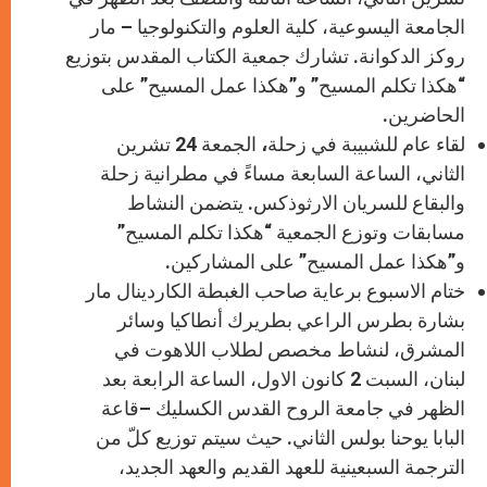
الجامعة اليسوعية، كلية العلوم والتكنولوجيا – مار
روكز الدكوانة. تشارك جمعية الكتاب المقدس بتوزيع
“هكذا تكلم المسيح” و”هكذا عمل المسيح” على
الحاضرين.
لقاء عام للشبيبة في زحلة
،
الجمعة 24 تشرين
الثاني، الساعة السابعة مساءً في مطرانية زحلة
والبقاع للسريان الارثوذكس. يتضمن النشاط
مسابقات وتوزع الجمعية “هكذا تكلم المسيح”
و”هكذا عمل المسيح” على المشاركين.
ختام الاسبوع برعاية صاحب الغبطة الكاردينال مار
بشارة بطرس الراعي بطريرك أنطاكيا وسائر
المشرق، لنشاط مخصص لطلاب اللاهوت في
لبنان، السبت
2
كانون الاول، الساعة الرابعة بعد
الظهر في جامعة الروح القدس الكسليك –قاعة
البابا يوحنا بولس الثاني. حيث سيتم توزيع كلّ من
الترجمة السبعينية للعهد القديم والعهد الجديد،