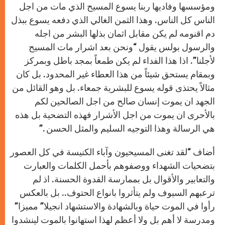
ومؤسسها وفاديها ربنا يسوع المسيح الذي مات من اجل
الناس كل الناس. وهذا الثمن الغالي الذي دفعه يسوع ببذل
دم اقنومه لم يكن مقابل اثمان بذلها البشر من اجله
والرسول بولس يقول “ونحن بعد اشرار مات المسيح
لأجلنا”. اذا هذا الفداء لم يكن طمعاً بمجد باطل وبمركز
وبمقام يستحق شيئاً من هذا العطاء غير المحدود. بل كان
مثالاً يحتذى قوله يسوع للبشرية جمعاء. بل وهو القائل من
الجهد ان يموت إنسان صالح من اجل الصالحين لكم
بالأحرى ان يموت من اجل الأشرار فهذه التضحية بل هذه
هي الرسالة وهذا التوجيه السليم والمثل الحسن .”
أضاف “لقد تغنى المسيحيون وآباء الكنيسة في كل العصور
بتضحيات الشهداء ووصفوهم بأحمل الكلمات والعبارت
والتعابير والأقوال بل بممارسة القدوة الحسنة. اذ لم
ترعبهم السيوف ولم يتأثروا بانواع الحتوف.. بل بالعكس
رأوا في الموت حياة وبالشهادة والاستشهاد انجيلا” مميزا”
ومدرسة لا أهم بل ولا أعظم لهذا استهانوا بالموت لينشدوا