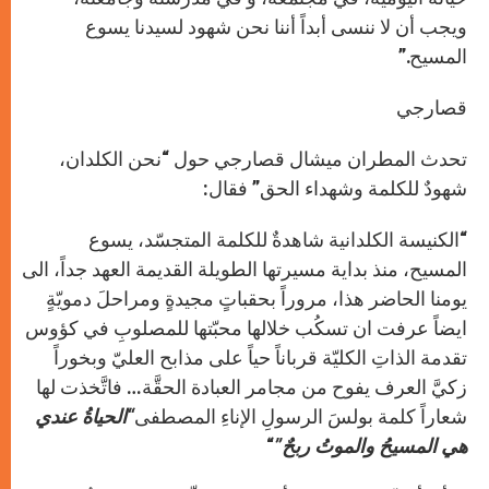
ويجب أن لا ننسى أبداً أننا نحن شهود لسيدنا يسوع
المسيح.”
قصارجي
تحدث المطران ميشال قصارجي حول “نحن الكلدان،
شهودٌ للكلمة وشهداء الحق” فقال:
“الكنيسة الكلدانية شاهدةٌ للكلمة المتجسّد، يسوع
المسيح، منذ بداية مسيرتها الطويلة القديمة العهد جداً، الى
يومنا الحاضر هذا، مروراً بحقباتٍ مجيدةٍ ومراحلَ دمويّةٍ
ايضاً عرفت ان تسكُب خلالها محبّتها للمصلوبِ في كؤوس
تقدمة الذاتِ الكليّة قرباناً حياً على مذابح العليّ وبخوراً
زكيَّ العرف يفوح من مجامر العبادة الحقَّة… فاتَّخذت لها
شعاراً كلمة بولسَ الرسولِ الإناءِ المصطفى
“الحياةُ عندي
هي المسيحُ والموتُ ربحٌ”
“