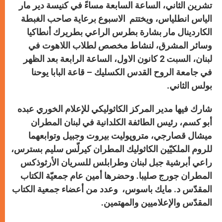
تشرين الثاني، الساعة السابعة مساءً في كنيسة دير مار
الياس انطلياس، ويختتم
الاسبوع
برعاية صاحب الغبطة
الكاردينال مار بشارة بطرس الراعي بطريرك أنطاكيا
وسائر المشرق
، ل
نشاط مخصص لطلاب اللاهوت في
لبنان،
السبت
2
كانون الاول، الساعة الرابعة بعد الظهر
في جامعة الروح القدس الكسليك –
قاعة البابا يوحنا
بولس الثاني.
شارك فيها مدير المركز الكاثوليكي للإعلام الخوري عبده
أبو كسم،
رئيس الطائفة الكلدانية في لبنان المطران
ميشال قصارجي، متروپوليت بيروت وجبيل وتوابعهما
للروم الملكيّين الكاثوليك المطران كيرلّس سليم بسترس،
راعي أبرشية جبل لبنان وطرابلس للسريان الأرثوذكس
المطران جورج صليبا. وحضرها أمين عام جمعيّة الكتاب
المقدّس د. مايك باسوس، وعدد من أعضاء جمعية الكتاب
المقدّس والإعلاميين والمهتمين.