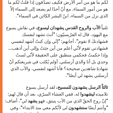
لكم ما هو من أمر الأرض فكيف تصدّقون إذا قلتُ لكم ما
هو من أمور السماء. مع أنّ أحدًا لم يصعد إلى السماء إلاّ
الذي نزل من السماء، ابنُ البشر الكائن في السماء”.
ثلنياً
الآب والروح القدس يشهدان ليسوع،
في نقاش يسوع
مع اليهود، قال له الفرّيسيّون: “أنتَ تشهد لنفسك
فشهادتكَ لا تقوم”، أجابهم: “إنّي وإن كنتُ أشهد لنفسي
فشهادتي تقوم لأنّي أعلم من أين جئتُ وإلى أين أذهب…
وإذا حكمتُ فحكمي منطبق على الحقيقة لأنّي لستُ
وحدي بل أنا والذي أرسلني. أوَلم يُكتَب في شريعتكم أنّ
شهادةَ شاهدين صحيحة؟ فأنا أشهد لنفسي، والآب الذي
أرسلني يشهد لي أيضًا”.
ثالثاً الرسل يشهدون للمسيح،
لقد أرسل يسوع
تلاميذه
ليشهدوا
له. ففي العشاء السرّي، بعد أن قال لهم:
“إنّ روح الحقّ الذي من الآب ينبثق، فهو
يشهد
لي”، أضاف:
“وأنتم أيضًا
ستشهدون
لي لأنّكم معي منذ الابتداء”. وفي