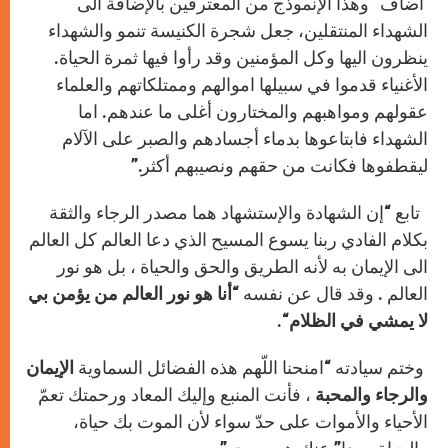
أضاف “وهذا الإنموذج من المعترفين بالإضافة الى
الشهداء المنتقلين، جعل شجرة الكنيسة تنمو والشهداء
ينظرون اليها وكل المؤمنين وقد رأوا فيها ثمرة الحياة.
الأغنياء قدموا في سبيلها اموالهم وممتلكاتهم والعلماء
عقولهم ومواهبهم والمختارون أغلى ما عندهم. اما
الشهداء فابتاعوها بدماء أجسادهم والصبر على الآلام
ليقطفوها فكانت من حقهم ونصيبهم أكثر.”
تابع “إن الشهادة والإستشهاد هما مصدر الرجاء والثقة
بكلام الفادي ربنا يسوع المسيح الذي دعا العالم كل العالم
الى الإيمان به لأنه الطريق والحق والحياة ، بل هو نور
العالم . وقد قال عن نفسه
“أنا هو نور العالم من يؤمن بي
لا يمشي في
الظلام
“.
وختم سيادته “امنحنا اللّهم هذه الفضائل السماوية
الإيمان
والرجاء والمحبة
، فأنت المنبع وإليك المعاد ورحمتك تعمّ
الأحياء والأموات على حدّ سواء لأن الموت بك حياة،