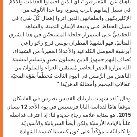
ناهيك عن “المُعترفين”، أي الذين احتملوا العذاباتِ والآلآمَ
في سبيل إيمانهم بالرب يسوع، وما عدا الألوف من
الإكليريكيين والعلمانيين الذين آثروا إهمال كُلّ شيءٍ في
سبيل الحفاظ على وديعة الإيمان الثمينة. والشاهد
الحقيقيُّ على استمرار جلجلة المسيحيّين في هذا الشرق
المتألمّ، فهو الشهيدُ المطران بولس فرج رحّو راعي
أبرشية الموصل الكلدانية والأعدادُ الغفيرةُ من الشهداء،
يُضاف إليهم جمهورُ الذين يحملون بصبرٍ وتسليمٍ لمشيئة
الله مرارةَ الدهر الحاضر مُستَقين العزاء والسلوانَ من
الناهض من الرَّمس في اليوم الثالث مُحطّماً بقوّة المحبّة
عقالاتِ الجحيم وأمخالهُ الدهريّة! “
وقال “لقد شهدت بازيليك القديس بطرس في الفاتيكان
موقفاً هامّاً لقداسة البابا فرنسيس في يوم الأحد 12 نيسان
2015، هو بمثابة علامة رجاءٍ جديدةٍ لنا؛ إذ اعترف قداستُه
علناً بالإبادة الأرمنيّة ولكن أيضاً السريانيّة والأشوريّة
والكلدانيّة… مؤكّداً على كون كنيستنا كنيسةَ الشهادة