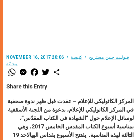
فيوليت حنين مستريح
كنيسة
NOVEMBER 16, 2017 20:06
محليّة
W
M
F
T
S
h
e
a
w
h
a
s
c
i
a
t
s
e
t
r
Share this Entry
s
e
b
t
e
A
n
o
e
p
g
o
r
المركز الكاثوليكي للإعلام – عقدت قبل ظهر ندوة صحفية
p
e
k
r
في المركز الكاثوليكي للإعلام، بدعوة من اللجنة الأسقفية
لوسائل الإعلام حول
“الشهادة في الكتاب المقدّس”
،
بمناسبة
أسبوع الكتاب المقدس الخامس
2017، وهي
الثالثة لهذه المناسبة. يفتتح الأسبوع بقداس الهي
الاحد 19