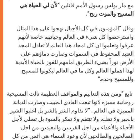
مع مار بولس رسول الأمم قائلين “
لأن لي الحياة هي
المسيح والموت ربح
“.
وقال “المؤمنون في كل الأجيال نهجوا على هذا المثال
واسترخصوا كل شيء في العالم وحياتهم خاصة لأنهم
عرفوا وتعلموا ان كل امجاد هذا العالم لا تعادل المجد
العتيد المحفوظ في السموات وصارت دماؤهم على
الأرض نوراً يضيء الطريق امامهم للفوز بالحياة الأبدية
لهذا اهملوا العالم وكل ما في العالم ليكونوا للمسيح
وللمسيح وحده.”
تابع “ومن هذه التعاليم والمواقف العظيمة نالت المسيحية
روحانية مميزه لانها تبعت الفادي الحبيب وصارت الديانة
المميزة في العالم . “لا تقاوم الشر بالشر بل اغلبوا الشير
بالخير ولا تظلم ولا تنتقم ولا تفكر بالسوء بل تصلي لأجل
الأحباء والأعداء من اجل القريبين والبعيدين من اجل
الصالحين والطالحين لأن وعود السماء هي اثمن من كل