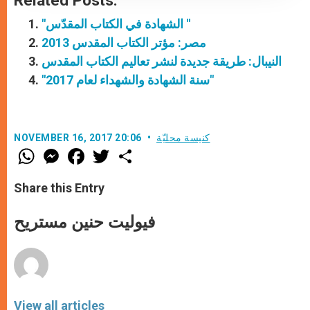
Related Posts:
"الشهادة في الكتاب المقدّس "
مصر: مؤتر الكتاب المقدس 2013
النيبال: طريقة جديدة لنشر تعاليم الكتاب المقدس
"سنة الشهادة والشهداء لعام 2017"
كنيسة محليّة
NOVEMBER 16, 2017 20:06
W
M
F
T
S
h
e
a
w
h
a
s
c
i
a
t
s
e
t
r
Share this Entry
s
e
b
t
e
A
n
o
e
p
g
o
r
فيوليت حنين مستريح
p
e
k
r
View all articles