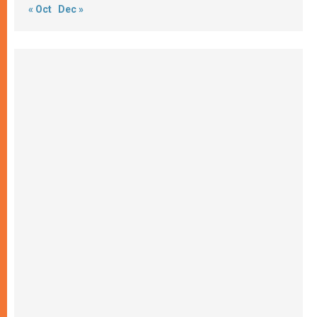
« Oct
Dec »