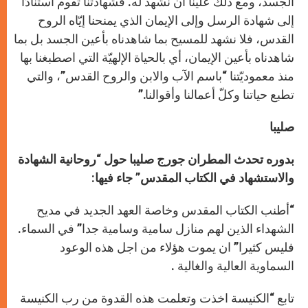
الجسد، ومع ذلك علينا أن نشهد له. فشهادتنا تقوم استنادًا
إلى شهادة الرسل وإلى الإيمان الذي يمنحنا إيّاه الروح
القدس، فلا نشهد للمسيح بما شاهدناه بأعين الجسد بل بما
شاهدناه بأعين الإيمان، أي بالحياة الإلهيّة التي اصطبغنا بها
منذ معموديّتنا “باسم الآب والابن والروح القدس”، والتي
تطبع حياتنا وكلّ أعمالنا وأقوالنا.”
صليبا
بدوره تحدث المطران جورج صليبا حول “روحانية الشهادة
والاستشهاد في الكتاب المقدس” جاء فيها:
“أطنب الكتاب المقدس وخاصة العهد الجديد في مديح
الشهداء الذين لهم منازل سامية وسامية جدا” في السماء.
فليس كثيرا” ان يموت هؤلاء من اجل هذه الوعود
السماوية العالية والغالية .
تابع “الكنيسة اخذت وتعلمت هذه القدوة من رب الكنيسة