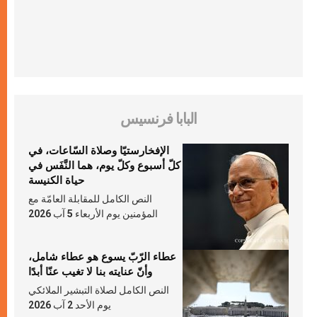
البابا فرنسيس
الإفخارستيّا وصلاة السّاعات، في
كلّ أسبوع وكلّ يوم، هما النَّفَس في
حياة الكنيسة
النص الكامل للمقابلة العامّة مع
المؤمنين يوم الأربعاء 5 آب 2026
عطاء الرّبّ يسوع هو عطاء شامل،
وأنّ عنايته بنا لا تغيب عنّا أبدًا
النص الكامل لصلاة التبشير الملائكي
يوم الأحد 2 آب 2026