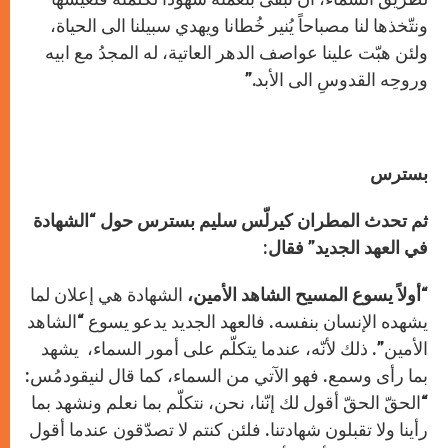
ونتّخذها لنا مصباحاً يُنير خُطانا ويهدي سبيلنا الى الحياة،
ولئن هبّت علينا عواصف الدهر العاتية، له المجدُ مع ابيه
وروحِه القدوسِ الى الأبد.”
بسترس
ثم تحدث المطران كيرلّس سليم بسترس حول “الشهادة
في العهد الجديد” فقال:
“أولاً يسوع المسيح الشاهد الأمين،
الشهادة هي إعلان لما
يشهده الإنسان بنفسه. فالعهد الجديد يدعو يسوع “الشاهد
الأمين”. ذلك لأنّه، عندما يتكلّم على أمور السماء، يشهد
بما رأى وسمع. فهو الآتي من السماء، كما قال لنيقودمُس:
“الحقّ الحقّ أقول لك إنّنا، نحن، نتكلّم بما نعلم ونشهد بما
رأينا ولا تقبلون شهادتنا. فلئن كنتم لا تصدّقون عندما أقول