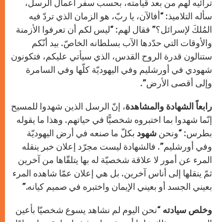
ترائيه لهم من بعد قيامته، بحسب سفر أعمال الرسل،
سأله التلاميذ: “أفالآن، يا ربّ، هو الزمان الذي تردّ فيه
المُلكَ لإسرائل؟” فقال لهم: “ليس لكم أن تعرفوا الأزمنة
والأوقات التي حدّدها الآب بسلطانه الخاصّ. بيد أنّكم
ستنالون قدرة الروح القدس، الذي سيأتي عليكم، فتكونون
شهودي في أورشليم وفي اليهوديّة كلّها وفي السامرة
وإلى أقصى الأرض”.
رابعاً الشهادة والمشاهدة
، إنّ الرسل الذين شهدوا للمسيح
إنّما شهدوا بما اختبروه شخصيًّا في حياتهم. وهذا ما يقوله
بطرس: “ونحن
شهود
بكلّ ما صنعه في أرض اليهوديّة
وفي أورشليم”. فالشهادة ليست مجرّد إعلان خبر ينقله
المرء عن أمور لا علاقة شخصيّة له بها يتلقّاها من آخرين
ثمّ ينقلها إلى أناس آخرين. بل هي إعلان عمّا شاهده المرء
بعيني الجسد أو بعيني الإيمان واختبره في صميم كيانه.”
وخلص سيادته “
نحن اليوم لم نشاهد يسوع شخصيّا بأعين