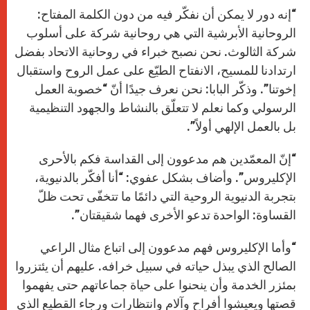
“إنه دور لا يمكن أن نفكّر فيه من دون الكلمة المفتاح:
الروحانية الأبرشية التي هي روحانية شركة على أسلوب
شركة الثالوث. نحن نصبح خبراء في روحانية الاتحاد بفضل
ارتدادنا للمسيح، الانفتاح الطيّع على عمل الروح واستقبال
إخوتنا”. وذكّر البابا: نحن نعرف جيدًا أنّ “خصوبة العمل
الرسولي وكما نعلم لا تتعلّق بالنشاط والجهود التنظيمية
بل بالعمل الإلهي أولاً”.
“إنّ المعمّدين هم مدعوون إلى القداسة فكم بالأحرى
الإكليروس”. وأضاف بشكل عفوي: “أنا أفكّر بالدنيوية،
بتجربة الدنيوية الروحية التي دائمًا ما تتخفّى تحت ظلّ
القساوة: الواحدة تدعو الأخرى فهما شقيقتان”.
“وأما الإكليروس فهم مدعوون إلى اتباع مثال الراعي
الصالح الذي يبذل حياته في سبيل خرافه. عليهم أن يئتزروا
بمئزر الخدمة وأن ينحنوا على حياة جماعاتهم حتى يفهموا
قصتها ويعيشوا أفراح وآلام وانتظارات ورجاء القطيع الذي