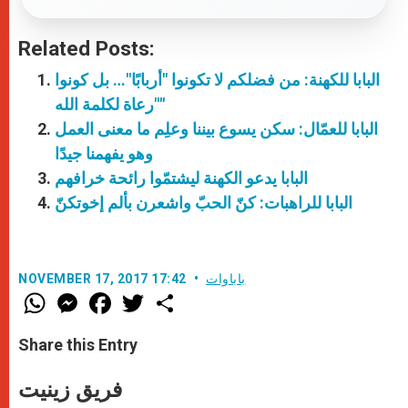
Related Posts:
البابا للكهنة: من فضلكم لا تكونوا "أربابًا"… بل كونوا
"رعاة لكلمة الله"
البابا للعمّال: سكن يسوع بيننا وعلِم ما معنى العمل
وهو يفهمنا جيدًا
البابا يدعو الكهنة ليشتمّوا رائحة خرافهم
البابا للراهبات: كنّ الحبّ واشعرن بألم إخوتكنّ
باباوات
NOVEMBER 17, 2017 17:42
W
M
F
T
S
h
e
a
w
h
a
s
c
i
a
t
s
e
t
r
Share this Entry
s
e
b
t
e
A
n
o
e
p
g
o
r
فريق زينيت
p
e
k