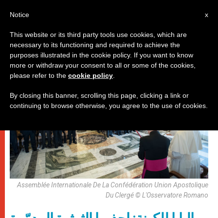
AR
Notice
x
This website or its third party tools use cookies, which are
necessary to its functioning and required to achieve the
باباوات
purposes illustrated in the cookie policy. If you want to know
more or withdraw your consent to all or some of the cookies,
please refer to the
cookie policy
.
By closing this banner, scrolling this page, clicking a link or
continuing to browse otherwise, you agree to the use of cookies.
Assemblée Internationale De La Confédération Union Apostolique
Du Clergé © L'Osservatore Romano