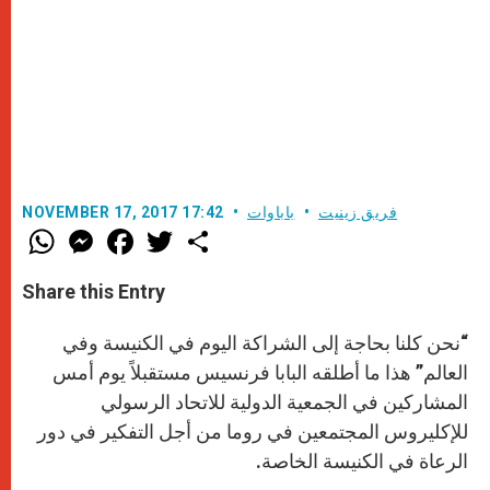
فريق زينيت
باباوات
NOVEMBER 17, 2017 17:42
W
M
F
T
S
h
e
a
w
h
a
s
c
i
a
t
s
e
t
r
Share this Entry
s
e
b
t
e
A
n
o
e
p
g
o
r
“نحن كلنا بحاجة إلى الشراكة اليوم في الكنيسة وفي
p
e
k
r
العالم” هذا ما أطلقه البابا فرنسيس مستقبلاً يوم أمس
المشاركين في الجمعية الدولية للاتحاد الرسولي
للإكليروس المجتمعين في روما من أجل التفكير في دور
الرعاة في الكنيسة الخاصة.