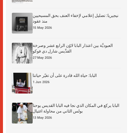
نيجيريا: تضليل إعلامي لإخفاء العنف بحق المسيحيين
منذ عقود
15 May 2026
العبوديَّة بين اعتذار البابا لاوُن الرابع عشر وصرخة
القدِّيس شارل دي فوكو
27 May 2026
البابا: حياة الله قادرة على أن تغيّر حياتنا
1 Jun 2026
البابا يركع في المكان الذي نجا فيه البابا القديس يوحنا
بولس الثاني من محاولة اغتيال
13 May 2026