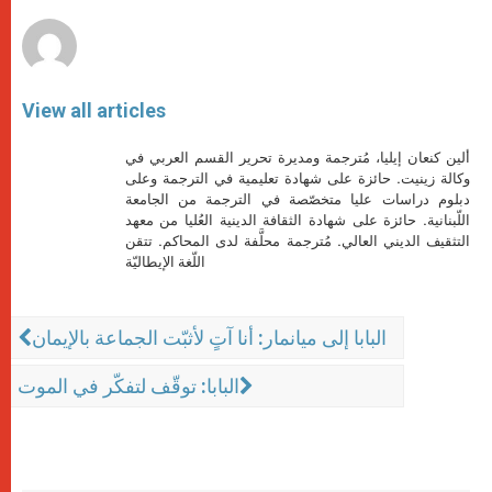
r
View all articles
ألين كنعان إيليا، مُترجمة ومديرة تحرير القسم العربي في
وكالة زينيت. حائزة على شهادة تعليمية في الترجمة وعلى
دبلوم دراسات عليا متخصّصة في الترجمة من الجامعة
اللّبنانية. حائزة على شهادة الثقافة الدينية العُليا من معهد
التثقيف الديني العالي. مُترجمة محلَّفة لدى المحاكم. تتقن
اللّغة الإيطاليّة
البابا إلى ميانمار: أنا آتٍ لأثبّت الجماعة بالإيمان
البابا: توقّف لتفكّر في الموت