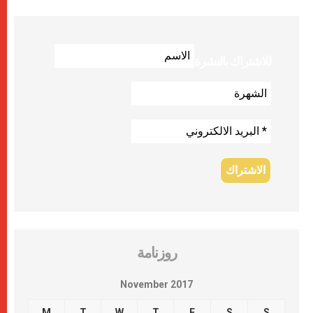
للاشتراك بالنشرة
روزنامة
November 2017
M
T
W
T
F
S
S