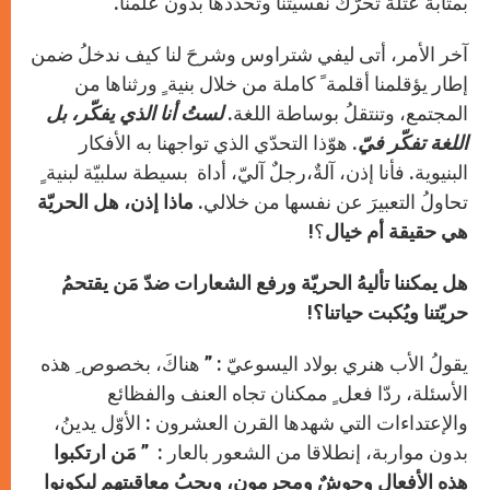
بمثابة عتلة تحرّك نفسيّتنا وتحدّدها بدون علمنا.
آخر الأمر، أتى ليفي شتراوس وشرحَ لنا كيف ندخلُ ضمن
إطار يؤقلمنا أقلمة ً كاملة من خلال بنية ٍ ورثناها من
المجتمع، وتنتقلُ بوساطة اللغة.
لستُ أنا الذي يفكّر، بل
اللغة تفكّر فيّ
. هوّذا التحدّي الذي تواجهنا به الأفكار
البنيوية. فأنا إذن، آلةٌ،رجلٌ آليّ، أداة بسيطة سلبيّة لبنية ٍ
تحاولُ التعبيرَ عن نفسها من خلالي.
ماذا إذن، هل الحريّة
هي حقيقة أم خيال
؟!
هل يمكننا تأليهُ الحريّة ورفع الشعارات ضدّ مَن يقتحمُ
حريّتنا ويُكبت حياتنا؟!
يقولُ الأب هنري بولاد اليسوعيّ : ” هناكَ، بخصوص ِ هذه
الأسئلة، ردّا فعل ٍ ممكنان تجاه العنف والفظائع
والإعتداءات التي شهدها القرن العشرون : الأوّل يدينُ،
بدون مواربة، إنطلاقا من الشعور بالعار : ”
مَن ارتكبوا
هذه الأفعال وحوشٌ ومجرمون، ويجبُ معاقبتهم ليكونوا