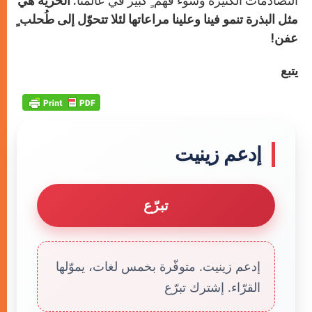
التصادمات الكثيرة وسوء فهم ٍ كبير في عالمنا.
الحريّة هي
مثل البذرة تنمو فينا وعلينا مراعاتها لئلا تتحوّل إلى طُحلب ٍ
عفن!
يتبع
إدعم زينيت
تبرّع
إدعم زينيت. متوفّرة بخمس لغات، يموّلها
القرّاء. إشترك تبرّع