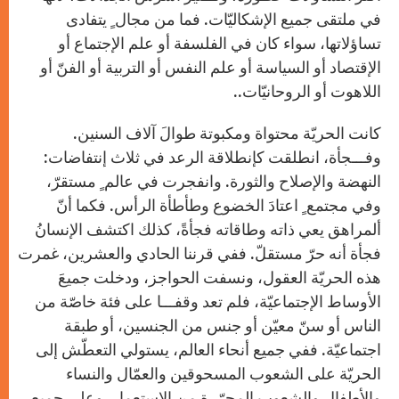
في ملتقى جميع الإشكاليّات. فما من مجال ٍ يتفادى
تساؤلاتها، سواء كان في الفلسفة أو علم الإجتماع أو
الإقتصاد أو السياسة أو علم النفس أو التربية أو الفنّ أو
اللاهوت أو الروحانيّات..
كانت الحريّة محتواة ومكبوتة طوالَ آلاف السنين.
وفـــجأة، انطلقت كإنطلاقة الرعد في ثلاث إنتفاضات:
النهضة والإصلاح والثورة. وانفجرت في عالم ٍ مستقرّ،
وفي مجتمع ٍ اعتادَ الخضوع وطأطأة الرأس. فكما أنّ
ألمراهق يعي ذاته وطاقاته فجأةً، كذلك اكتشف الإنسانُ
فجأة أنه حرّ مستقلّ. ففي قرننا الحادي والعشرين، غمرت
هذه الحريّة العقول، ونسفت الحواجز، ودخلت جميعَ
الأوساط الإجتماعيّة، فلم تعد وقفـــا على فئة خاصّة من
الناس أو سنّ معيّن أو جنس من الجنسين، أو طبقة
اجتماعيّة. ففي جميع أنحاء العالم، يستولي التعطّش إلى
الحريّة على الشعوب المسحوقين والعمّال والنساء
والأطفال والشعوب المحرّرة من الإستعمار. وعلى جميع