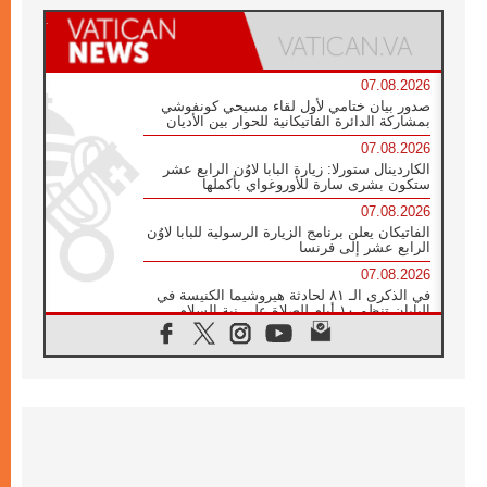
07.08.2026
صدور بيان ختامي لأول لقاء مسيحي كونفوشي
بمشاركة الدائرة الفاتيكانية للحوار بين الأديان
07.08.2026
الكاردينال ستورلا: زيارة البابا لاوُن الرابع عشر
ستكون بشرى سارة للأوروغواي بأكملها
07.08.2026
الفاتيكان يعلن برنامج الزيارة الرسولية للبابا لاوُن
الرابع عشر إلى فرنسا
07.08.2026
في الذكرى الـ ٨١ لحادثة هيروشيما الكنيسة في
اليابان تنظم ١٠ أيام للصلاة على نية السلام
07.08.2026
الكنيسة في الأوروغواي: زيارة البابا ستعزز
الإيمان والرجاء
06.08.2026
الاجتماع الشهري للمطارنة الموارنة
06.08.2026
الكاردينال روسي: زيارة البابا لاوُن إلى الأرجنتين
هي تكريم للبابا فرنسيس