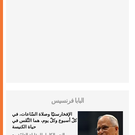
البابا فرنسيس
الإفخارستيّا وصلاة السّاعات، في
كلّ أسبوع وكلّ يوم، هما النَّفَس في
حياة الكنيسة
النص الكامل للمقابلة العامّة مع