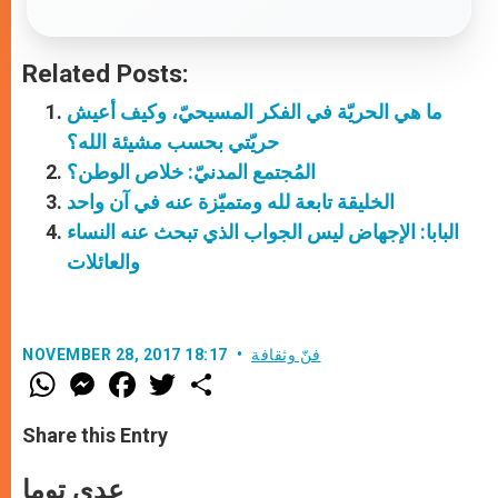
Related Posts:
ما هي الحريّة في الفكر المسيحيّ، وكيف أعيش
حريّتي بحسب مشيئة الله؟
المُجتمع المدنيّ: خلاص الوطن؟
الخليقة تابعة لله ومتميّزة عنه في آن واحد
البابا: الإجهاض ليس الجواب الذي تبحث عنه النساء
والعائلات
فنّ وثقافة
NOVEMBER 28, 2017 18:17
W
M
F
T
S
h
e
a
w
h
a
s
c
i
a
t
s
e
t
r
Share this Entry
s
e
b
t
e
A
n
o
e
p
g
o
r
عدي توما