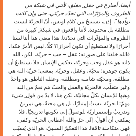
أيضا، أصارع في حقل ٍ مغلق، لأنني في شبكة من
الظروف والمؤثرّات التي تحدّد حريّتي، حتى وإن كانت
تولّدها
“. إذن، نستنتجُ من كلام لويس، أنّ الحريّة ليست
مطلقة بل محدودة. لأننا واقعون في شبكة ٍ كبيرة من
الظروف والمؤثّرات التي تحدّدنا. هذا معنى هذا أننا لسنا
أحرارًا ولا نستطيعُ أن نكونَ أحرارًا؟ كلّا، ليس الأمرُ هكذا.
فالله خلقنا على صورته: عقل – حب – حريّة. لكن، الله
ذاته هو عقل وحب وحريّة، بعكس الإنسان فلا يستطيعُ أن
يكون جوهره: محبّة، وعقل، وحريّة. بمعنى: حريّة الله هي
مطلقة، ومحبّته شاملة ومطلقة، وعقله الناطق هو واحدٌ
وغير متقلّب. فالحريّة والعقل والحبّ هم نعمٌ من الله
وهبها للإنسان بكلّ مجانيّة. لكن هنا، لا بدّ من قول ِ شيء
مهمّ: الحريّة ليستْ إمتيازًا، بل هي محنةٌ. هي تمرينٌ
وتدريبٌ وإستمراريّة للوصولُ إلى تكوينها تدريجيّا. فلا
يمكنني أن أقولُ، إنّي حرٌ والله أعطاني الحريّة وكفى،
فهي متكاملة تامّة!. هذا التفكيرُ السلبيّ، هو الذي يُسبّب