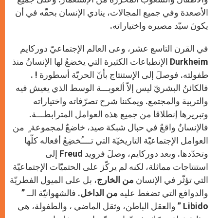
الأصعدة وفي جميع المجالات، ينادي الإنسان بحقّه في أن
يكونَ سيّد مصيره واختياراته.
في القرن التاسع عشر، وعى العالم الإجتماعيّ دوركايم
Durkheim الإنطباعات الكثيرة التي يخضعُ لها الإنسانُ منذ
طفولته. فوصلَ إلى الإستنتاج بأنّ الحريّة أسطورة ! .
فالكائنُ البشريّ ليس إلاّ ألعوبـــة الوسط الذي يعيش فيه
والتربية والمجتمع. ويمكننا شرح تصرّفاته واختياراته
وتبريرها إنطلاقا من جميع هذه العوامل المترابطـــة.
فالإنسانُ واقعٌ في حبال شبكة صيد، خاضعٌ لمجموعة ٍ من
العوامل الإجتماعيّة التاريخيّة التي تــــُخضِعُ أفعاله كلّها
وتحدّدها. وبعد دوركايم، وصلَ فرويد Freud إلى
استنتاجات مماثلة، لكنه لم يركّز على الحتميّات الإجتماعيّة
التي تؤثّر في الإنسان
من الخارج
، بل على الميول الفطريّة
والدوافع التي تضغط عليه
من الداخل
. فالشهوانيّة الــ ”
Libido ” والعقل الباطن، وثقل الماضي ، والطفولة، هي