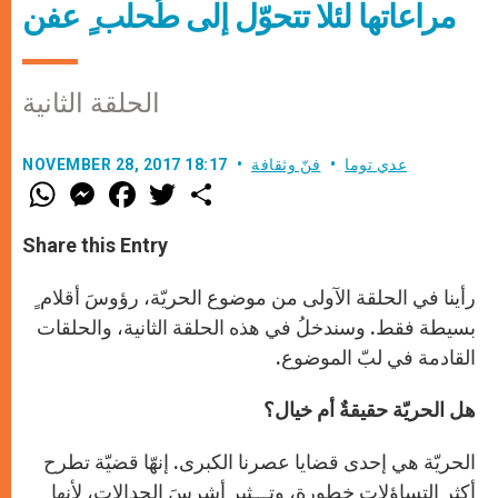
مراعاتها لئلا تتحوّل إلى طُحلب ٍ عفن
الحلقة الثانية
عدي توما
فنّ وثقافة
NOVEMBER 28, 2017 18:17
W
M
F
T
S
h
e
a
w
h
a
s
c
i
a
t
s
e
t
r
Share this Entry
s
e
b
t
e
A
n
o
e
p
g
o
r
رأينا في الحلقة الآولى من موضوع الحريّة، رؤوسَ أقلام ٍ
p
e
k
r
بسيطة فقط. وسندخلُ في هذه الحلقة الثانية، والحلقات
القادمة في لبّ الموضوع.
هل الحريّة حقيقةٌ أم خيال؟
الحريّة هي إحدى قضايا عصرنا الكبرى. إنهّا قضيّة تطرح
أكثر التساؤلات خطورة، وتـــثير أشرسَ الجدالات، لأنها