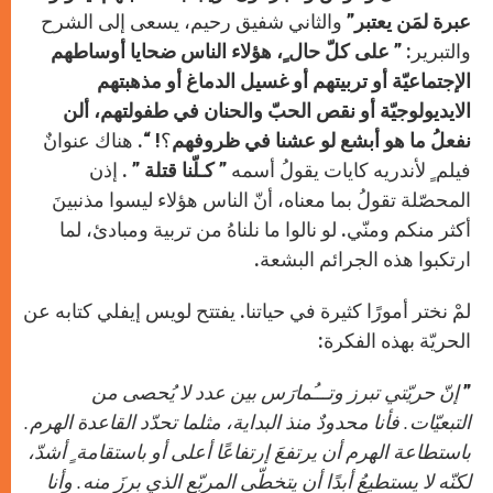
عبرة لمَن يعتبر
” والثاني شفيق رحيم، يسعى إلى الشرح
والتبرير:
” على كلّ حال ٍ، هؤلاء الناس ضحايا أوساطهم
الإجتماعيّة أو تربيتهم أو غسيل الدماغ أو مذهبتهم
الايديولوجيّة أو نقص الحبّ والحنان في طفولتهم، ألن
نفعلُ ما هو أبشع لو عشنا في ظروفهم
؟! “. هناك عنوانٌ
فيلم ٍ لأندريه كايات يقولُ أسمه ”
كـلّنا قتلة
” . إذن
المحصّلة تقولُ بما معناه، أنّ الناس هؤلاء ليسوا مذنبينَ
أكثر منكم ومنّي. لو نالوا ما نلناهُ من تربية ومبادئ، لما
ارتكبوا هذه الجرائم البشعة.
لمْ نختر أمورًا كثيرة في حياتنا. يفتتح لويس إيفلي كتابه عن
الحريّة بهذه الفكرة:
”
إنّ حريّتي تبرز وتـــُمارَس بين عدد لا يُحصى من
التبعيّات. فأنا محدودٌ منذ البداية، مثلما تحدّد القاعدة الهرم.
باستطاعة الهرم أن يرتفعَ إرتفاعًا أعلى أو باستقامة ٍ أشدّ،
لكنّه لا يستطيعُ أبدًا أن يتخطّى المربّع الذي برزَ منه. وأنا