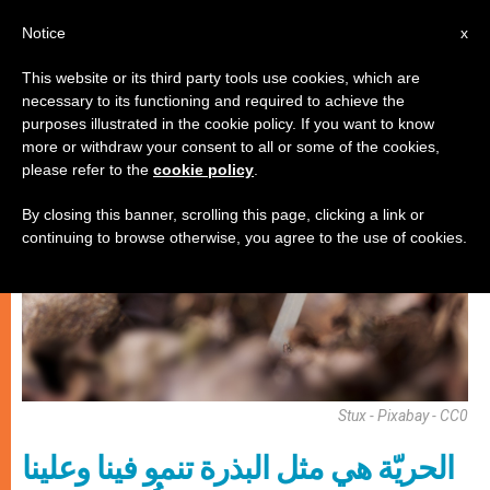
AR
Notice
x
This website or its third party tools use cookies, which are
necessary to its functioning and required to achieve the
فنّ وثقافة
purposes illustrated in the cookie policy. If you want to know
more or withdraw your consent to all or some of the cookies,
please refer to the
cookie policy
.
By closing this banner, scrolling this page, clicking a link or
continuing to browse otherwise, you agree to the use of cookies.
Stux - Pixabay - CC0
الحريّة هي مثل البذرة تنمو فينا وعلينا