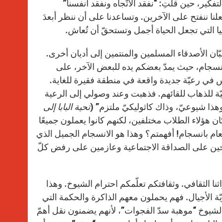
فكير، حين قلتِ: “نفقد الاتّجاه ونفقد أنفسنا”
لنا ننفتح على الآخرين. وتساعدنا على أن ننظر أبعدَ
عليا التي تجعل الحياة أجمل وتستحقّ أن تُعاش.
الشبّان الأصدقاء المسلمين والمنتمين إلى أديان أخرى.
لانسجام، حيث يمدّ بعضكم يده للبعض الآخر، على
س في رعيّة جديدة واقعة في منطقة فقيرة للغاية.
ة للذهاب للقائهم. فذهبت وعند وصولي إلى الرعية
 وهذا شيوعيّ، وذاك كاثوليكيّ ملتزم” (
تحية البابا إلى
نا، 20 سبتمبر / أيلول 2015). كان هؤلاء الطلاب مختلفين، لكنهم كانوا يعملون جميعًا
العام بانسجام! أفهمتم؟ وهذا هو الانسجام الجميل الذي
نفتحين على الصداقة الاجتماعية وعازمين على رفض كلّ
نا الثقافي. وثقافتكم تعلّمكم احترام الشيوخ. وهذا
ّة الأجيال. فهم يحملون معهم الذاكرة والحكمة التي
لشيوخ “موهبة سدّ الفجوات”، لأنهم يضمنون نقل أهمّ