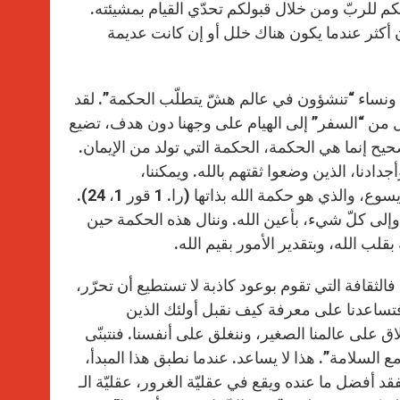
م للربّ ومن خلال قبولكم تحدّي القيام بمشيئته.
أكثر عندما يكون هناك خلل أو إن كانت عديمة
 ونساء “تنشؤون في عالم هشّ يتطلّب الحكمة”. لقد
قل من “السفر” إلى الهيام على وجهنا دون هدف، تضيع
صحيح إنما هي الحكمة، الحكمة التي تولد من الإيمان.
جدادنا، الذين وضعوا ثقتهم بالله. ويمكننا،
كمسيحيّين، أن نرى في أعينهم نور حضور الله، النور الذي اكتشفوه في يسوع، والذي هو حكمة الله بذاتها (را. 1 قور 1، 24).
 وإلى كلّ شيء، بأعين الله. وننال هذه الحكمة حين
 بقلب الله، وبتقدير الأمور بقيم الله.
فالثقافة التي تقوم بوعود كاذبة لا تستطيع أن تحرّر،
له، فتساعدنا على معرفة كيف نقبل أولئك الذين
ق على عالمنا الصغير، وننغلق على أنفسنا. فنتبنّى
 مع السلامة”. هذا لا يساعد. عندما نطبق هذا المبدأ،
فقد أفضل ما عنده ويقع في عقليّة الغرور، عقليّة الـ