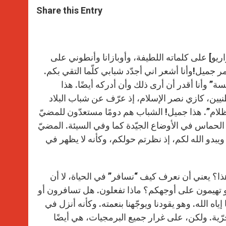
t
s
e
t
r
Share this Entry
s
e
b
t
e
A
n
o
e
p
g
o
r
p
e
k
r
ريو] على كلماته اللطيفة، وأوبازانا وأنطوني على
مر جميل!وأنا أشعر اني أجدّد شبابي كلّما التقي بكم.
ّسة” وأنا أقدر أن أرى ذلك وأن أدركه أيضًا. هذا
يين، كازي نصر الإسلام، إذ عرّف عن شباب البلاد
لام”. هذا جميل! الشباب هم دومًا مستعدّون للمضيّ
 الحماس في الأوضاع الجيّدة كما وفي السيئة. المضيّ
ويبدو الله لكم، إذ نظرتم حولكم، وكأنه لا يظهر في
هذا؟ يعني أن نعرف كيف “نسافر” في الحياة، لا أن
و تهيمون على أوجهكم؟ ماذا تفعلون. هل تسافرون أو
ه الله. وهو يقودنا ويوجّهنا بنعمته. وكأنه أنزل في
حرّية. ولكن، على غرار جميع البرمجيات، هي أيضًا