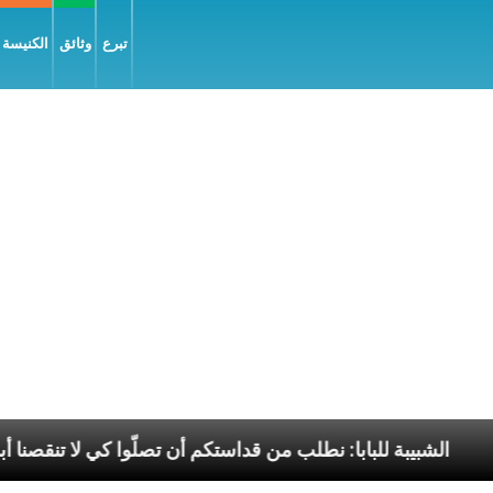
تبرع
وثائق
الكنيسة و
ل السّلام
الشبيبة للبابا: نطلب من قداستكم أن تصلّوا ك