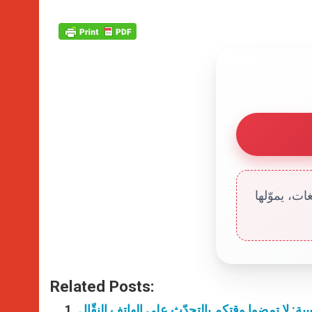
ت، يموّلها
Related Posts:
بيبة: لا تمضوا وقتكم بالتحدّث على الهاتف النقّال