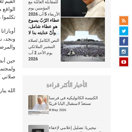
النَّفَس في حياة
القيم لل
للمقابلة العامّة مع
الكنيسة
المؤمنين يوم
الواقع ه
الأربعاء 5 آب 2026
تكلموا 
عطاء الرّبّ يسوع
هو عطاء شامل،
أوبازان
وأنّ عنايته بنا لا
ونجد، ن
تغيب عنّا أبدًا
النص الكامل لصلاة
والمرضى
التبشير الملائكي
يوم الأحد 2 آب
2026
حين أنظر
ولمجتمعا
صلاتي ك
الأخبار الأكثر قراءة
الله يبا
الكنيسة الكاثوليكية في فرنسا
تستعدّ لاستقبال البابا قريبًا
8 May 2026
نيجيريا: تضليل إعلامي لإخفاء