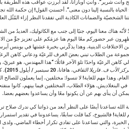
ح وأنت شرير”. وأنتِ أوبازانا، لقد أبرزتِ عواقب هذه الطريقة بالت
لحياة بالنسبة إلينا دون معنى”. أحسنتِ القول! إن حكمة الله تجع
ا الشخصيّة والضمانات الكاذبة التي تفقدنا النظر إزاء المُثُل ال
ٌ لأنّه هناك معنا اليوم، جنبًا إلى جنب مع الكاثوليك، العديدُ من 
ُظهِرون عبر حضوركم معًا اليوم هنا عزمَكم على تعزيز جوٍّ من ا
ن الاختلافات الدينية. وهذا يذكّرني بخبرة عشتها في بوينس آير
موعة من الطلاب تبني بعضَ الغرف للرعيّة ودعاني كاهن الرعيّ
ي كاهن الرعيّة واحدًا تلوَ الآخر قائلًا: “هذا المهندس، هو عبريّ،
ركز الأب ف. فاريلا الثقافي
، هافا
لعام. وهذا مهم للغاية! لا تنسوا: مختلفين، إنما يعملون للصالح 
ا في البنغلاديش. هؤلاء الطلاب، المختلفين فيما بينهم، كانوا م
يمكن أن ينأى بهم عن أن يكونوا معًا وأن يساعدوا بعضهم بعضا.
الله تساعدنا أيضًا على النظر أبعد من ذواتنا كي ندرك صلاح تراث
 للغاية! فالشيوخ، كما قلت سابقًا، يساعدوننا في تقدير استمراري
 الخبرة، والتي تساعدنا على تفادي تكرار أخطاء الماضي. ولدى ا