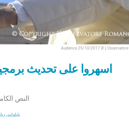
Audience 25/10/2017 © L'Osservator
اسهروا على تحديث برمجيا
النص الكام
باباوات
,
زيا