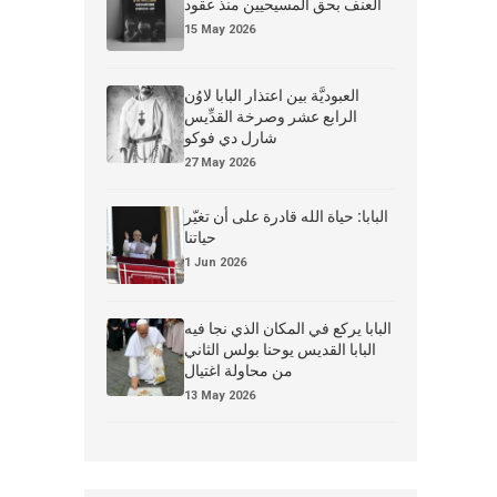
العنف بحق المسيحيين منذ عقود
15 May 2026
العبوديَّة بين اعتذار البابا لاوُن
الرابع عشر وصرخة القدِّيس
شارل دي فوكو
27 May 2026
البابا: حياة الله قادرة على أن تغيّر
حياتنا
1 Jun 2026
البابا يركع في المكان الذي نجا فيه
البابا القديس يوحنا بولس الثاني
من محاولة اغتيال
13 May 2026