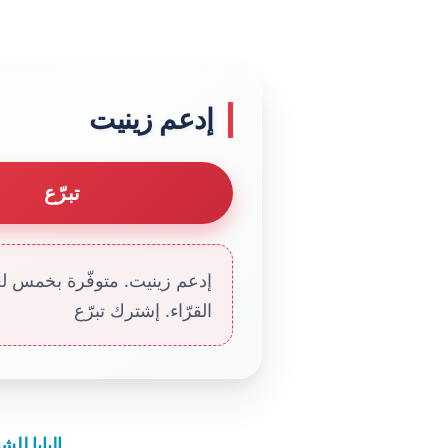
إدعم زينيت
تبرّع
إدعم زينيت. متوفّرة بخمس لغا
القرّاء. إشترك تبرّع
البابا للش