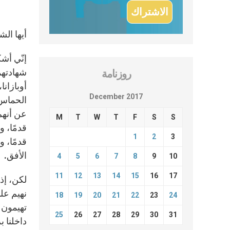
أيها الش
إنّي أش
شهادتهما
روزنامة
أوبازانا
December 2017
الحماس 
عن أنهم
M
T
W
T
F
S
S
قدمًا، 
1
2
3
قدمًا، و
الأفق.
4
5
6
7
8
9
10
11
12
13
14
15
16
17
لكن، إذ
نهيم عل
18
19
20
21
22
23
24
تهيمون ع
25
26
27
28
29
30
31
داخلنا ب