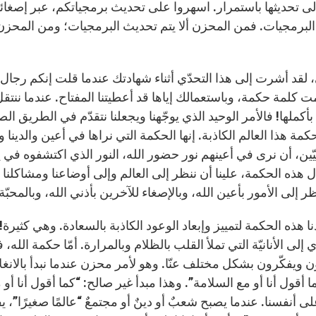
لى تحديثها باستمرار. اسهروا على تحديث برمجياتكم، عبر إصغائك
لبرمجيات. فمن المحزن ألا يتم تحديث البرمجيات؛ ومن المحزن 
 لقد أشرت إلى هذا التحدّي أثناء شهادتك عندما قلت إنكم رجال
 كلمة حكمة، وباستعمالك إياها قد أعطيتنا المفتاح. عندما ننت
أكملها! فالأمر الوحيد الذي يوجّهنا ويجعلنا نتقدّم في الطريق ال
ة هذا العالم الكاذبة. إنها الحكمة التي نراها في أعين والدينا وأ
ل هذه الحكمة، علينا أن ننظر إلى العالم وإلى أوضاعنا ومشاكلنا
نظر إلى الأمور بأعين الله، وبالإصغاء للآخرين بأذني الله، وبالمحبّة
 هذه الحكمة لتمييز وإبعاد الوعود الكاذبة بالسعادة. وهي كثيرة! 
ّي إلى الأنانيّة التي تملأ القلب بالظلام وبالمرارة. أمّا حكمة ال
 ويفكّرون بشكل مختلف عنّا. وهو لأمر محزن عندما نبدأ بالانغلا
ا أقول أنا أو مع السلامة”. وهذا مبدأ غير صالح: “كما أقول أنا أو
ى أنفسنا. عندما يصبح شعبٌ أو دينٌ أو مجتمعٌ “عالمًا صغيرًا”، ي