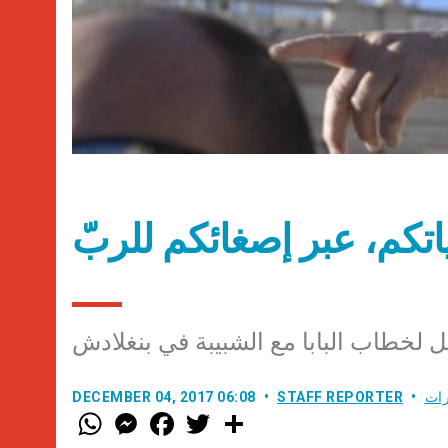
تكم، عبر إصغائكم للربّ
ل لخطاب البابا مع الشبيبة في بنغلادش
رات
STAFF REPORTER
DECEMBER 04, 2017 06:08
W
M
F
T
S
h
e
a
w
h
a
s
c
i
a