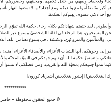
أبناء وللأحفاد. ونفهم، من خلال كلامهم، ومحبّتهم، وحضورهم، أن 
و أكبر منّا. تكلّموا مع والديكم ومع أجدادكم، لا تمضوا النهار ب
مع أجدادكم، فسوف يهبوكم الحكمة.
ا وأنطوني، لقد ختمتم شهاداتكم بكلام رجاء. حكمة الله تقوّي ال
حن المسيحيين، هذا الرجاء في لقائنا الشخصيّ بيسوع عبر الصلاة
، والمتألّمين والمتروكين. ونكتشف في يسوع تضامنَ الله، الذي 
 إلى وجوهكم، أيها الشباب الأعزاء، والأصدقاء الأعزاء، أمتلئ ب
تكم. ولتستمرّ حكمة الله أن تلهم جهدكم في النموّ بالمحبّة والأخ
يما تنموا جميعكم بمحبّة الله والقريب. ومن فضلكم، لا تنسوا أن
رك البنغلاديش! [إيشور بنغلاديش أشيرباد كورون]
***********
© جميع الحقوق محفوظة – حاضرة الفا