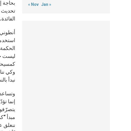
بحاجة إ
« Nov
Jan »
تحديث ا
الفائدة.
أنطوني،
استخدمت
الحكمة ب
ليست حكم
وكي ننا
نبدأ بال
وتساعدنا
إنما تؤد
يتصرّفون
مبدأ “كم
ننغلق عل