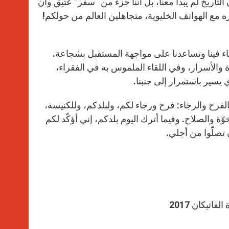
التاريخ لم يبدأ معنا، بل أننا جزء من “سفر” عتيق وأن
أسره مع الهواتف الخليوية، متجاهلين العالم من حولكم!
رجاء فينا وتساعدنا على مواجهة المستقبل بشجاعة.
 والأسرار، وفي اللقاء الملموس به في الفقراء،
يسير باستمرار إلى جنبنا.
الفرح والرجاء: فرح ورجاء لكم، ولبلدكم، وللكنيسة،
وّة والصلاح. وفيما أترك اليوم بلدكم، إني أؤكّد لكم
 تصلّوا من أجلي.
تيكان 2017