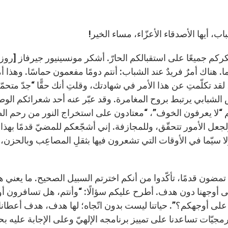
باب، أيها الأصدقاء الأعزّاء، مساء الخير!
كركم جميعًا على استقبالكم الحارّ. أشكر مونسينيور جيرفاز [روزا
. هناك أمرٌ فريدٌ عند الشباب: أنتم دومًا مفعمون حماسًا. وهذا أ
، لقد تكلّمتِ عن هذا الأمر في شهادتك، وقلتِ أنك حقًّا “جدّ متحم
الشبابي يرتبط بروح المغامرة. وقد عبّر عنه أحد شعرائكم الوطن
 “لا يعرفون الخوف”، “معتادون على استخراج النور من رحم الظ
ولجعل الأمور تتحقّق، وللمجازفة. إني أشجّعكم للمضيّ قدمًا بهذا
لا سيّما في الأوقات التي تشعرون فيها بثقلِ المصاعِب وبالحزن، 
 تمضون قدمًا، تأكّدوا من أنكم اخترتم السبيل الصحيح. ما يعني 
ى أوجهنا دون هدف. أطرح عليكم سؤالًا: “وأنتم، هل تسافرون أ
لى أوجهكم؟”. حياتنا ليست بدون اتّجاه؛ لها هدف، هدف أعطانا إيا
رمجيّات تساعدنا على تمييز برنامجه الإلهيّ وعلى الإجابة عليه ب