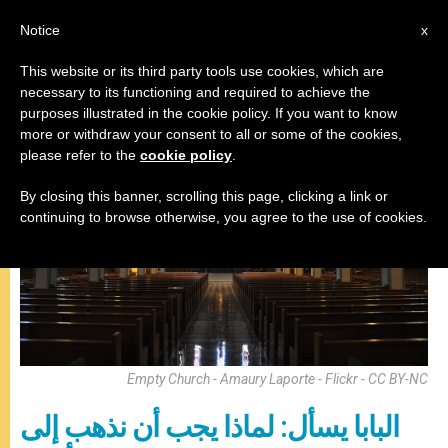
AR
Notice
x
This website or its third party tools use cookies, which are
necessary to its functioning and required to achieve the
,
المقابلة العامة
باباوات
purposes illustrated in the cookie policy. If you want to know
more or withdraw your consent to all or some of the cookies,
please refer to the
cookie policy
.
By closing this banner, scrolling this page, clicking a link or
continuing to browse otherwise, you agree to the use of cookies.
Empty Church - Amaury Laporte - Flickr - CC BY-NC
البابا يسأل: لماذا يجب أن نذهب إلى