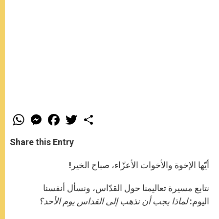
W
M
F
T
S
h
e
a
w
h
a
s
c
i
a
t
s
e
t
r
Share this Entry
s
e
b
t
e
A
n
o
e
p
g
o
r
أيّها الإخوة والأخوات الأعزّاء، صباح الخير!
p
e
k
r
نتابع مسيرة تعاليمنا حول القدّاس، ونسأل أنفسنا
اليوم:
لماذا يجب أن نذهب إلى القداس يوم الأحد؟