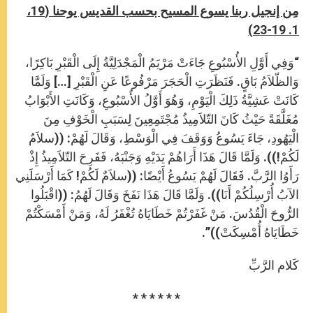
مِن إنجيل ربنا يسوع المسيح بحسب القديس يوحنا (19،
1. 19-23)
“وَفِي أَوَّلِ الأُسْبُوعِ جَاءَتْ مَرْيَمُ الْمَجْدَلِيَّةُ إِلَى الْقَبْرِ بَاكِرًا،
وَالظّلاَمُ بَاقٍ. فَنَظَرَتِ الْحَجَرَ مَرْفُوعًا عَنِ الْقَبْرِ […] وَلَمَّا
كَانَتْ عَشِيَّةُ ذَلِكَ الْيَوْمِ، وَهُوَ أَوَّلُ الأُسْبُوعِ، وَكَانَتِ الأَبْوَابُ
مُغَلَّقَةً حَيْثُ كَانَ التّلاَمِيذُ مُجْتَمِعِينَ لِسَبَبِ الْخَوْفِ مِنَ
الْيَهُودِ، جَاءَ يَسُوعُ وَوَقَفَ فِي الْوَسْطِ، وَقَالَ لَهُمْ: ((سلاَمٌ
لَكُمْ!)). وَلَمَّا قَالَ هَذَا أَرَاهُمْ يَدَيْهِ وَجَنْبَهُ، فَفَرِحَ التّلاَمِيذُ إِذْ
رَأَوُا الرَّبَّ. فَقَالَ لَهُمْ يَسُوعُ أَيْضًا: ((سلاَمٌ لَكُمْ! كَمَا أَرْسَلَنِي
الآبُ أُرْسِلُكُمْ أَنَا)). وَلَمَّا قَالَ هَذَا نَفَخَ وَقَالَ لَهُمُ: ((اقْبَلُوا
الرُّوحَ الْقُدُسَ. مَنْ غَفَرْتُمْ خَطَايَاهُ تُغْفَرُ لَهُ، وَمَنْ أَمْسَكْتُمْ
خَطَايَاهُ أُمْسِكَتْ))”.
كَلام الرَّبِّ
* * * * * *