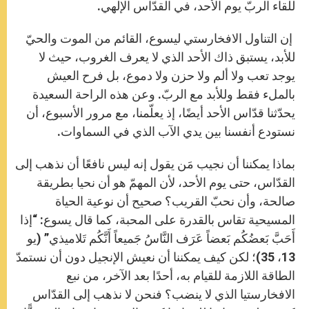
للقاء الربّ يوم الأحد، في القدّاس الإلهي.
إن التناول الافخارستي ليسوع، القائم من الموت والحيّ
للأبد، يستبق ذاك الأحد الذي لا يعرف الغروب، حيث لا
يوجد تعب ولا ألم ولا حزن ولا دموع، بل فرح العيش
بالملء فقط وللأبد مع الربّ. وعن هذه الراحة السعيدة
يحدّثنا قدّاس الأحد أيضًا، إذ يعلّمنا، مع مرور الأسبوع، أن
نستودع أنفسنا بين يدي الآب الذي في السماوات.
بماذا يمكننا أن نجيب مَن يقول إنه ليس نافعًا أن نذهب إلى
القدّاس، حتى يوم الأحد، لأن المهمّ هو أن نحيا بطريقة
صالحة، وأن نحبّ القريب؟ صحيح أن نوعية الحياة
المسيحية تقاس بالقدرة على المحبة، كما قال يسوع: “إذا
أَحَبَّ بَعضُكُم بَعضاً عَرَف النَّاسُ جَميعاً أَنَّكُم تَلاميذي” (يو
13، 35)؛ لكن كيف يمكننا أن نعيش الإنجيل دون أن نستمدّ
الطاقة اللازمة للقيام به، أحدًا بعد الآخر، من نبع
الافخارستيا الذي لا ينضب؟ فنحن لا نذهب إلى القدّاس