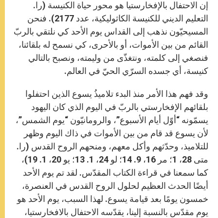
إن الاحتفال بالإفخارستيا هو محور حياة الكنيسة (را.
التعليم الديني للكنيسة الكاثوليكية، عدد 2177). فنحن
المسيحيّون نذهب إلى القداس يوم الأحد كي نلتقي بالربّ
القائم من بين الأموات، أو بالأحرى، كي نسمح له بلقائنا،
فنصغي إلى كلمته، ونتغذّى من وليمته، ونصبح بالتالي
كنيسة، أي جسده السرّي الحيّ في العالم.
وقد فهم هذا الأمر منذ البدء تلاميذُ يسوع الذين احتفلوا
بلقائهم الإفخارستي بالربّ في اليوم الذي كان اليهود
يسمّونه “أوّل أيام الأسبوع”، والرومانيّون “يوم الشمس”،
لأن يسوع قد قام من بين الأموات في ذاك اليوم وظهر
للتلاميذ، وحدّثهم وأكل معهم، ومنحهم الروح القدس (را.
متى 28، 1؛ مر 16، 9. 14؛ لو 24، 1. 13؛ يو 20، 1. 19)،
كما سمعنا في قراءة الكتاب المقدّس. لقد تم يوم الأحد
أيضًا الحدث العظيم لحلول الروح القدس في العنصرة،
خمسون يومًا بعد قيامة يسوع. لهذا السبب، يوم الأحد هو
يوم مقدّس بالنسبة إلينا، يقدّسه الاحتفال بالافخارستيا،