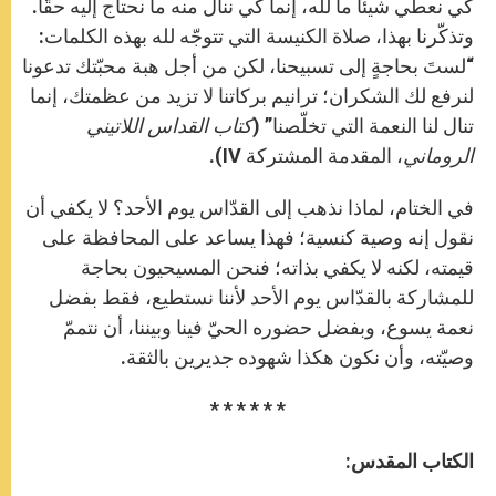
كي نعطي شيئا ما لله، إنما كي ننال منه ما نحتاج إليه حقًّا.
وتذكّرنا بهذا، صلاة الكنيسة التي تتوجّه لله بهذه الكلمات:
“لستَ بحاجةٍ إلى تسبيحنا، لكن من أجل هبة محبّتك تدعونا
لنرفع لك الشكران؛ ترانيم بركاتنا لا تزيد من عظمتك، إنما
تنال لنا النعمة التي تخلّصنا” (
كتاب القداس اللاتيني
الروماني
، المقدمة المشتركة IV).
في الختام، لماذا نذهب إلى القدّاس يوم الأحد؟ لا يكفي أن
نقول إنه وصية كنسية؛ فهذا يساعد على المحافظة على
قيمته، لكنه لا يكفي بذاته؛ فنحن المسيحيون بحاجة
للمشاركة بالقدّاس يوم الأحد لأننا نستطيع، فقط بفضل
نعمة يسوع، وبفضل حضوره الحيّ فينا وبيننا، أن نتممّ
وصيّته، وأن نكون هكذا شهوده جديرين بالثقة.
* * * * * *
الكتاب المقدس:‏