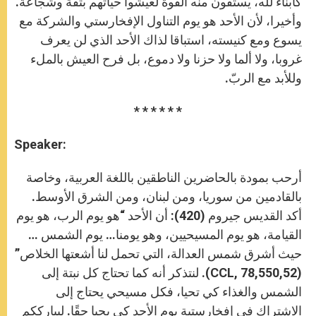
كأبناء لله، يستقون منه القوة لعيشوا حياتهم بثقة وشجاعة.
وأخيرا، لأن ‏الأحد هو يوم التناول ‏الإفخارستي والشركة مع
يسوع ومع كنيسته، استباقا لذاك الأحد الذي لن يعرف
غروبا، ولا ألما ولا ‏حزنا ولا دموع‏، بل فرح العيش ‏بالملء
وللأبد مع الربّ.‏
* * * * * *
Speaker:
أرحب بمودة بالحاضرين الناطقين باللغة العربية، وخاصة
بالقادمين من سوريا، ومن لبنان، ومن ‏الشرق الأوسط.
أكد القديس ‏جيروم (420): أن الأحد “هو يوم الرب، هو يوم
القيامة، هو يوم المسيحيين، وهو ‏يومنا… يوم الشمس …
حيث أشرق شمس ‏العدالة، التي تحمل لنا أشعتها الخلاص”
‏‎(CCL, 78,550,52)‎‏. ‏لنتذكر أنه كما تحتاج كل نبتة إلى
الشمس والغذاء كي تحيا، ‏فكل مسيحي يحتاج إلى
الاشتراك في إفخارستية ‏يوم الأحد كي يحيا حقًا. ليبارككم