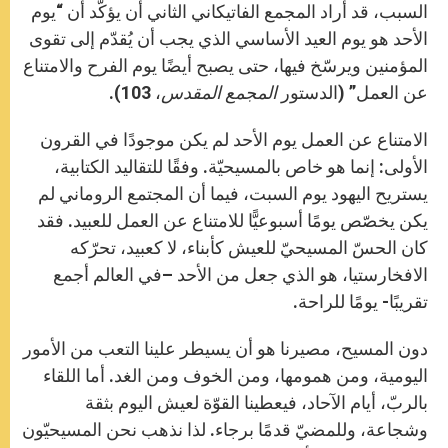
السبب، قد أراد المجمع الفاتيكاني الثاني أن يؤكّد أن “يوم
الأحد هو يوم العيد الأساسي الذي يجب أن يُقدّم إلى تقوى
المؤمنين ويرسّخ فيها، حتى يصبح أيضًا يوم الفرح والامتناع
عن العمل” (الدستور
المجمع المقدس
، 103).
الامتناع عن العمل يوم الأحد لم يكن موجودًا في القرون
الأولى: إنما هو خاص بالمسيحيّة. وفقًا للتقاليد الكتابية،
يستريح اليهود يوم السبت، فيما أن المجتمع الروماني لم
يكن يخصّص يومًا أسبوعيًّا للامتناع عن العمل للعبيد. فقد
كان الحسّ المسيحيّ للعيش كأبناء، لا كعبيد، تحرّكه
الافخارستيا، هو الذي جعل من الأحد –في العالم أجمع
تقريبًا- يومًا للراحة.
دون المسيح، مصيرنا هو أن يسيطر علينا التعب من الأمور
اليومية، ومن همومها، ومن الخوف ومن الغد. أما اللقاء
بالربّ، أيام الآحاد، فيعطينا القوّة لعيش اليوم بثقة
وشجاعة، وللمضيّ قدمًا برجاء. لذا نذهب نحن المسيحيّون