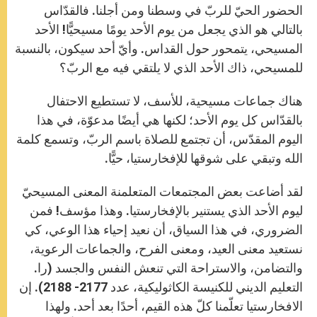
الحضور الحيّ للربّ في وسطنا ومن أجلنا. فالقدّاس
بالتالي هو الذي يجعل من يوم الأحد يومًا مسيحيًّا! الأحد
المسيحي، يتمحور حول القداس. وأيّ أحد سيكون، بالنسبة
للمسيحي، ذاك الأحد الذي لا يلتقي فيه مع الربّ؟
هناك جماعات مسيحية، للأسف، لا تستطيع الاحتفال
بالقدّاس كل يوم الأحد؛ لكنها هي أيضًا مدعوّة، في هذا
اليوم المقدّس، أن تجتمع للصلاة باسم الربّ، وتسمع كلمة
الله وتبقي على شوقها للإفخارستيا، حيًّا.
لقد أضاعت بعض المجتمعات المتعلمنة المعنى المسيحيّ
ليوم الأحد الذي يستنير بالإفخارستيا. وهذا مؤسف! فمن
الضروري، في هذا السياق، أن نعيد إحياء هذا الوعي، كي
نستعيد معنى العيد، ومعنى الفرح، والجماعات الرعوية،
والتضامن، والاستراحة التي تنعش النفس والجسد (را.
التعليم الديني للكنيسة الكاثوليكية، عدد 2177- 2188). إن
الافخارستيا تعلّمنا كلّ هذه القيم، أحدًا بعد أحد. ولهذا