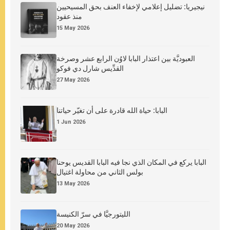
نيجيريا: تضليل إعلامي لإخفاء العنف بحق المسيحيين
منذ عقود
15 May 2026
العبوديَّة بين اعتذار البابا لاوُن الرابع عشر وصرخة
القدِّيس شارل دي فوكو
27 May 2026
البابا: حياة الله قادرة على أن تغيّر حياتنا
1 Jun 2026
البابا يركع في المكان الذي نجا فيه البابا القديس يوحنا
بولس الثاني من محاولة اغتيال
13 May 2026
الليتورجيَّا في سرّ الكنيسة
20 May 2026