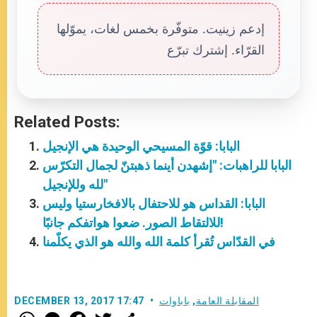
إدعم زينيت. متوفّرة بخمس لغات، يموّلها
القرّاء. إشترك تبرّع
Related Posts:
البابا: قوّة المسيحي الوحيدة هي الإنجيل
البابا للراهبات: "إشهدن أينما ذهبتنّ لجمال التكرّس
لله وللإنجيل"
البابا: القداس هو للاحتفال بالافخارستيا وليس
للالتقاط الصور. ضعوا هواتفكم جانبًا!
في القدّاس تُقرأ كلمة الله والله هو الذي يكلّمنا
المقابلة العامة
,
باباوات
DECEMBER 13, 2017 17:47
W
M
F
T
S