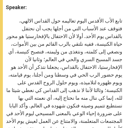
Speaker:
تابع الأب الأقدس اليوم تعاليمه حول القداس الالهي،
فتوقف عند الأسباب التي من أجلها يجب أن‏ ‏نحتفل
بالقداس يوم الأحد. أولا ‏لأن الاحتفال بالإفخارستيا هو محور
حياة الكنيسة، ففيه نلتقي بالرب القائم‏ من ‏بين الأموات،
ونصغي إلى كلمته، ونتغذى من ‏وليمته، فنصبح كنيسة، أي
جسد المسيح السري والحي في ‏العالم؛ وثانيا لأن
الإفخارستيا، الاحتفال بالقداس، يجعلنا نتذكر أن الأحد هو
يوم ‏حضور الرب الحي في وسطنا ومن أجلنا، ‏يوم قيامته،
ويوم ظهوره لتلاميذه، ويوم حلول الروح القدس على
الكنيسة؛ وثالثا ‏لأننا لا نذهب إلى القداس كي‏ ‏نعطي شيئا ما
لله، إنما كي ننال منه ما نحتاج إليه، أي نعمته التي بها
نستطيع تتميم وصيته ‏فنكون شهوده‏ ‏في العالم. وأكد البابا
على ضرورة إحياء الوعي بالمعنى المسيحي ليوم الأحد في
المجتمعات المتعلمنة،‏ ‏والامتناع ‏عن العمل لعيش يوم الأحد