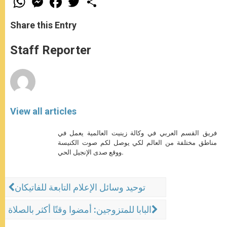
h
e
a
w
h
a
s
c
i
a
t
s
e
t
r
Share this Entry
s
e
b
t
e
A
n
o
e
p
g
o
r
Staff Reporter
p
e
k
r
View all articles
فريق القسم العربي في وكالة زينيت العالمية يعمل في
مناطق مختلفة من العالم لكي يوصل لكم صوت الكنيسة
ووقع صدى الإنجيل الحي.
توحيد وسائل الإعلام التابعة للفاتيكان
البابا للمتزوجين: أمضوا وقتًا أكثر بالصلاة