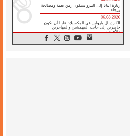
زيارة البابا إلى البيرو ستكون زمن نعمة ومصالحة
ورجاء
06.08.2026
الكاردينال بارولين في المكسيك: علينا أن نكون
حاضرين إلى جانب المهمشين والمهاجرين
والأجانب
06.08.2026
البابا لاوُن الرابع عشر للشباب في أسيزي:
"أوروبا والعالم يبحثان اليوم عن قديسين جُدد
فيكم"
06.08.2026
البابا في أسيزي يتحدث إلى الشباب المشاركين
في لقاء الشباب الفرنسيسكاني
06.08.2026
البابا لاوُن الرابع عشر يبرق معزيا بوفاة
الكاردينال جوليو دوارتي لانغا
05.08.2026
في مقابلته العامة مع المؤمنين البابا لاوُن الرابع
عشر يواصل الحديث عن الدستور في الليتورجيا
المقدسة مسلطا الضوء على صلاة الكنيسة
05.08.2026
البابا لاوُن الرابع عشر يزور في تشرين الثاني
٢٠٢٦ أوروغواي والأرجنتين وبيرو
05.08.2026