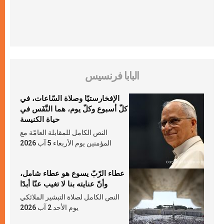
البابا فرنسيس
الإفخارستيّا وصلاة السّاعات، في
كلّ أسبوع وكلّ يوم، هما النَّفَس في
حياة الكنيسة
النص الكامل للمقابلة العامّة مع
المؤمنين يوم الأربعاء 5 آب 2026
عطاء الرّبّ يسوع هو عطاء شامل،
وأنّ عنايته بنا لا تغيب عنّا أبدًا
النص الكامل لصلاة التبشير الملائكي
يوم الأحد 2 آب 2026