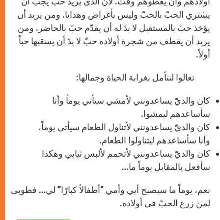
أولادهم وأن يعطوهم وقت. لأن الذي يريد حبّ يجب أن
يشتري الحبّ بالحبّ وليس بأغراض وهدايا. ومن يريد أن
يؤخذ حبّ بالمستقبل لا بدّ له أن يقدّم حبّ بالحاضر. ومن
يريد أن يقطف من شجرة أولاده حبّ لا بدّ أن يسقيها حباً
أولاً.
تعالوا لنتأمل بغرابة الحياة وجمالها:
كان والديّ يساعدونني لأمشي سيأتي يوماً وأنا
سأساعدهم ليمشوا.
كان والديّ يساعدونني لأتناول الطعام سيأتي يوماً،
وأنا سأساعدهم ليتناولوا الطعام.
كان والديّ يساعدونني لأتحمم لألبس ثيابي وهكذا
سأفعل بالمقابل يوماً ما…
نعم، يوماً ما سيصبح أبي وأمي “أطفالاً كبارًا” لي… فطوبى
لمن زرع الحبّ في أولاده.