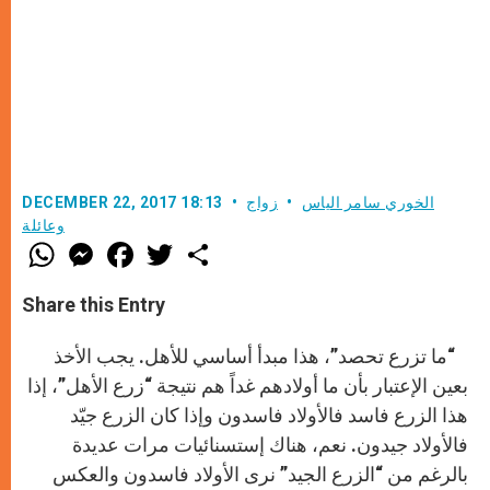
الخوري سامر الياس
زواج
DECEMBER 22, 2017 18:13
وعائلة
W
M
F
T
S
h
e
a
w
h
a
s
c
i
a
t
s
e
t
r
Share this Entry
s
e
b
t
e
A
n
o
e
p
g
o
r
“ما تزرع تحصد”، هذا مبدأ أساسي للأهل. يجب الأخذ
p
e
k
r
بعين الإعتبار بأن ما أولادهم غداً هم نتيجة “زرع الأهل”، إذا
هذا الزرع فاسد فالأولاد فاسدون وإذا كان الزرع جيّد
فالأولاد جيدون. نعم، هناك إستسنائيات مرات عديدة
بالرغم من “الزرع الجيد” نرى الأولاد فاسدون والعكس