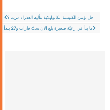
هل تؤمن الكنيسة الكاثوليكية بتأليه العذراء مريم ؟
ما بدأ في رعيّة صغيرة بلغ الآن ستّ قارات و27 بلداً