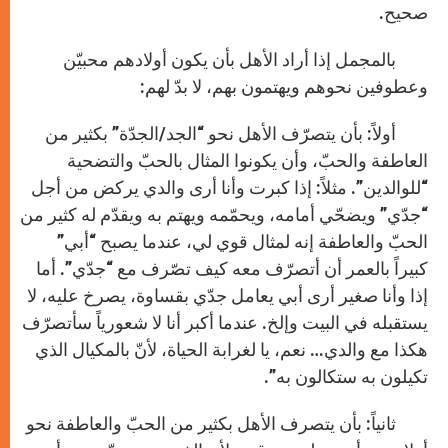
صحيح.
بالمجمل إذا أراد الأهل بأن يكون أولادهم محبيّن
وعطوفين نحوهم ويهتمون بهم، لا بدّ لهم:
أولاً: بأن يتصرّف الأهل نحو “الجد/الجدّة” بكثير من
العاطفة والحبّ، وأن يكونوا المثال بالحبّ والتضحية
“للوالدين”. مثلاً: إذا كبرت وأنا أرى والدي يركض من أجل
“جدّي” ويضحّي أمامه، ويحمّمه ويهتم به ويقدّم له كثير من
الحبّ والعاطفة إنه لمثال قوي لي، عندما يصبح “أبي”
كبيراً بالعمر أن أتصرّف معه كيف تصّرف مع “جدّي”. أما
إذا وأنا صغير أرى أبي يعامل جدّي بقساوة، يصرخ عليه، لا
يستقبله في البيت وإلخ. عندما أكبر أنا لا شعورياً سأتصرّف
هكذا مع والدي… نعم، يا لغرابة الحياة، لأنّ بالمكيال الذي
تكيلون به ستكالون به”.
ثانياً: بأن يتصرف الأهل بكثير من الحبّ والعاطفة نحو