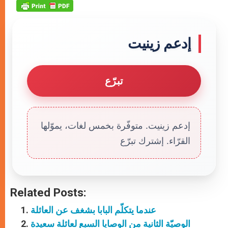
إدعم زينيت
تبرّع
إدعم زينيت. متوفّرة بخمس لغات، يموّلها
القرّاء. إشترك تبرّع
Related Posts:
عندما يتكلّم البابا بشغف عن العائلة
الوصيّة الثانية من الوصايا السبع لعائلة سعيدة