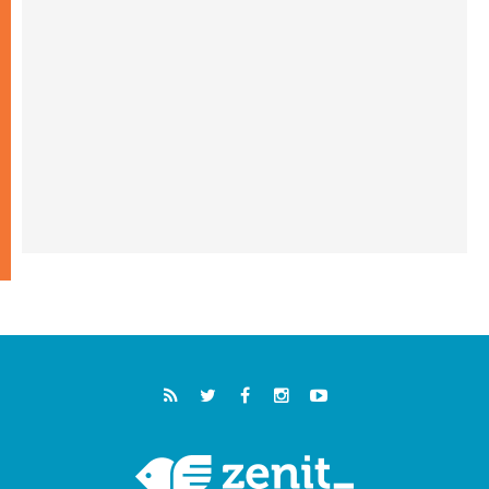
خمسون عاما على استشهاد الأسقف الأرجنتيني
الطوباوي إنريكي أنجيليلي