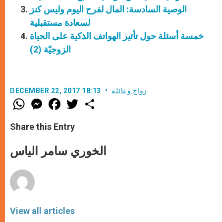
الوصية السادسة: المال لفرح اليوم وليس كنز
لسعادة مستقبلية
خمسة أسئلة حول تأثير الهواتف الذكية على الحياة
الزوجيّة (2)
زواج وعائلة
DECEMBER 22, 2017 18:13
W
M
F
T
S
h
e
a
w
h
a
s
c
i
a
t
s
e
t
r
Share this Entry
s
e
b
t
e
A
n
o
e
p
g
o
r
الخوري سامر الياس
p
e
k
r
View all articles