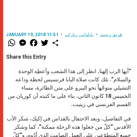
فريق زينيت
باباوات
,
زيارات
JANUARY 19, 2018 11:51
W
M
F
T
S
h
e
a
w
h
a
s
c
i
a
t
s
e
t
r
Share this Entry
s
e
b
t
e
A
n
o
e
p
g
o
r
“أيها الرب إلهنا، انظر إلى هذا الشعب وأعطِه الوحدة
p
e
k
r
والسلام”. تلك كانت صلاة البابا فرنسيس لحظة وداعه
التشيلي متوجّهاً نحو البيرو على متن الطائرة، مساء
الخميس 18 كانون الثاني، بناء على ما كتبته آن كوريان من
القسم الفرنسي في زينيت.
في التفاصيل، وبعد الاحتفال بالقداس في إكيك، شكر الأب
الأقدس “كلّ من جعلوا هذه الرحلة ممكنة”، كما وشكر
جميع المتطوّعين على العمل الصامت الذي أدّوه، و”كلّ