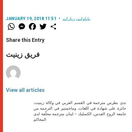
باباوات
,
زيارات
JANUARY 19, 2018 11:51
W
M
F
T
S
h
e
a
w
h
a
s
c
i
a
t
s
e
t
r
Share this Entry
s
e
b
t
e
A
n
o
e
p
g
o
r
فريق زينيت
p
e
k
r
View all articles
ندى بطرس مترجمة في القسم العربي في وكالة زينيت،
حائزة على شهادة في اللغات، وماجستير في الترجمة من
جامعة الروح القدس، الكسليك - لبنان مترجمة محلّفة لدى
المحاكم