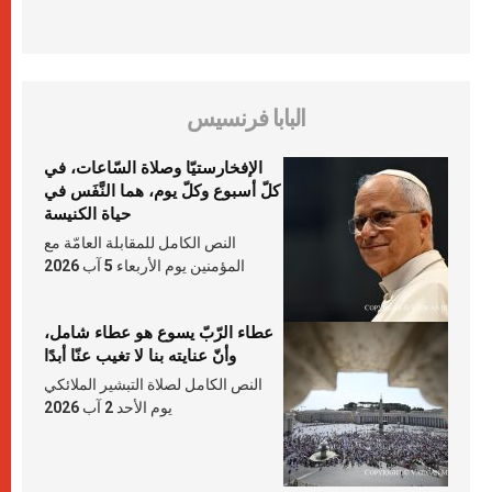
البابا فرنسيس
الإفخارستيّا وصلاة السّاعات، في
كلّ أسبوع وكلّ يوم، هما النَّفَس في
حياة الكنيسة
النص الكامل للمقابلة العامّة مع
المؤمنين يوم الأربعاء 5 آب 2026
عطاء الرّبّ يسوع هو عطاء شامل،
وأنّ عنايته بنا لا تغيب عنّا أبدًا
النص الكامل لصلاة التبشير الملائكي
يوم الأحد 2 آب 2026