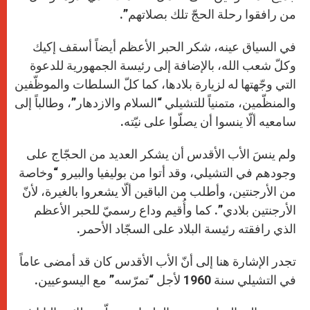
من رافقوا رحلة الحجّ تلك بصلاتهم”.
في السياق عينه، شكر الحبر الأعظم أيضاً أسقف إكيك
وكلّ شعب الله، بالإضافة إلى رئيسة الجمهورية للدعوة
التي وجّهتها له لزيارة بلادها، كما كلّ السلطات والموظّفين
والمنظّمين، متمنياً للتشيلي “السلام والازدهار”، وطالباً إلى
سامعيه ألّا ينسوا أن يصلّوا على نيّته.
ولم ينسَ الأب الأقدس أن يشكر العديد من الحجّاج على
وجودهم في التشيلي، وقد أتوا من بوليفيا والبيرو “وخاصة
من الأرجنتين، وأطلب من الباقين ألّا يشعروا بالغيرة، لأنّ
الأرجنتين بلادي”. كما وأُقيم وداع رسميّ للحبر الأعظم
الذي رافقته رئيسة البلاد على السجّاد الأحمر.
تجدر الإشارة هنا إلى أنّ الأب الأقدس كان قد أمضى عاماً
في التشيلي سنة 1960 لأجل “تمرّسه” مع اليسوعيين.