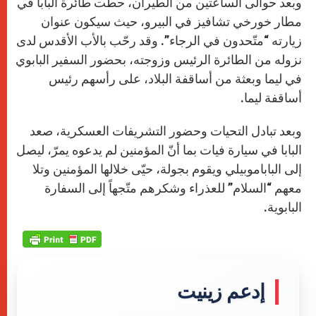
وبعد حوالى الساعتين من الطيران، حطّت طائرة البابا في
مطار خورخي تشافيز في البيرو، حيث سيكون عنوان
زيارته “متّحدون في الرجاء”. وقد رحّب بالأب الأقدس لدى
نزوله من الطائرة الرئيس وزوجته، بحضور السفير البابوي
في ليما وبعثة من أساقفة البلاد، على رأسهم رئيس
أساقفة ليما.
وبعد تبادل التحيات وحضور التشريفات العسكرية، صعد
البابا في سيارة فيات بما أنّ المؤمنين لم يدعوه يمرّ، ليصل
إلى الباباموبيلي ويقوم بجولة، حيّى خلالها المؤمنين وتلا
معهم “السلام” للعذراء وشكرهم متّجهاً إلى السفارة
البابوية.
إدعم زينيت