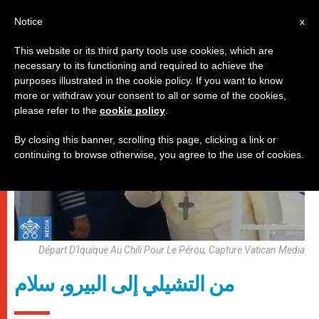
AR
Notice
x
This website or its third party tools use cookies, which are
necessary to its functioning and required to achieve the
,
باباوات
زيارات
purposes illustrated in the cookie policy. If you want to know
more or withdraw your consent to all or some of the cookies,
please refer to the
cookie policy
.
By closing this banner, scrolling this page, clicking a link or
continuing to browse otherwise, you agree to the use of cookies.
Départ D'Iquique Au Chili Pour Le Pérou, Capture Vatican Media
من التشيلي إلى البيرو، سلام