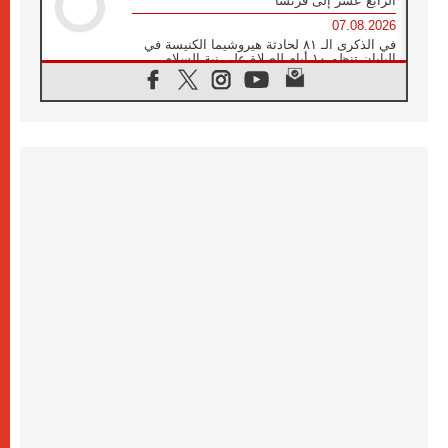
الرابع عشر إلى فرنسا
07.08.2026
في الذكرى الـ ٨١ لحادثة هيروشيما الكنيسة في
اليابان تنظم ١٠ أيام للصلاة على نية السلام
07.08.2026
الكنيسة في الأوروغواي: زيارة البابا ستعزز
الإيمان والرجاء
06.08.2026
الاجتماع الشهري للمطارنة الموارنة
06.08.2026
الكاردينال روسي: زيارة البابا لاوُن إلى الأرجنتين
هي تكريم للبابا فرنسيس
06.08.2026
زيارة البابا إلى البيرو ستكون زمن نعمة ومصالحة
ورجاء
06.08.2026
الكاردينال بارولين في المكسيك: علينا أن نكون
حاضرين إلى جانب المهمشين والمهاجرين
والأجانب
06.08.2026
البابا لاوُن الرابع عشر للشباب في أسيزي:
"أوروبا والعالم يبحثان اليوم عن قديسين جُدد
فيكم"