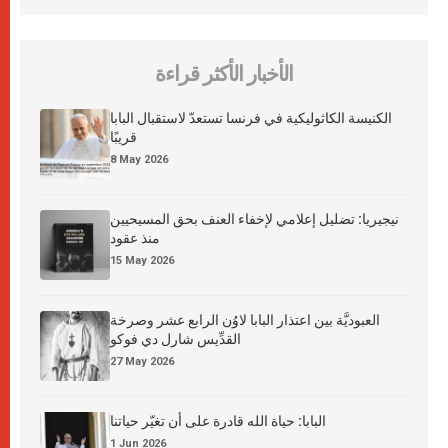
الأخبار الأكثر قراءة
الكنيسة الكاثوليكية في فرنسا تستعدّ لاستقبال البابا
قريبًا
8 May 2026
نيجيريا: تضليل إعلامي لإخفاء العنف بحق المسيحيين
منذ عقود
15 May 2026
العبوديَّة بين اعتذار البابا لاوُن الرابع عشر وصرخة
القدِّيس شارل دي فوكو
27 May 2026
البابا: حياة الله قادرة على أن تغيّر حياتنا
1 Jun 2026