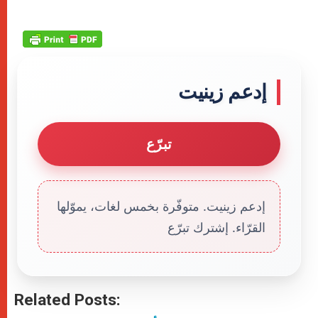
إدعم زينيت
تبرّع
إدعم زينيت. متوفّرة بخمس لغات، يموّلها
القرّاء. إشترك تبرّع
Related Posts: