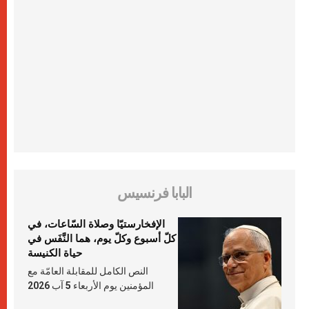
البابا فرنسيس
الإفخارستيّا وصلاة السّاعات، في
كلّ أسبوع وكلّ يوم، هما النَّفَس في
حياة الكنيسة
النص الكامل للمقابلة العامّة مع
المؤمنين يوم الأربعاء 5 آب 2026