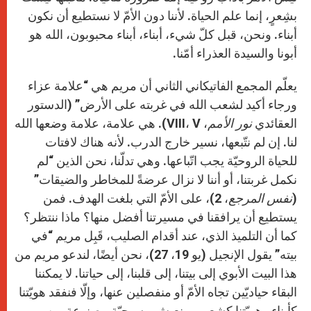
بشِعرٍ، إنما علم الحياة. لأننا دون الأمّ لا نستطيع أن نكون
أبناء. ونحن، قبل كلّ شيء، أبناء، أبناء محبوبون، الله هو
أبونا والسيدة العذراء أمّنا.
يعلّم المجمع الفاتيكاني الثاني أن مريم هي “علامة عزاء
ورجاء أكيد لشعب الله في غربته على الأرض” (الدستور
العقائدي
نور الأمم
، VIII، V). هي علامة، علامة وضعها الله
لنا. إن لم نتّبعها، نسير خارج الدرب. لأنه هناك لافتات
للحياة الروحيّة يجب اتّباعها. وهي تدلّنا، نحن الذين “لم
نكمل غربتنا، أو أننا لا نزال عرضةً للمخاطر والضيقات”
(
نفس المرجع
، 2)، على الأمّ التي بلغت الهدف. فمن
يستطيع أن يرافقنا في مسيرتنا أفضل منها؟ ماذا ننتظر؟
كما أن التلميذ الذي، عند أقدام الصليب، قَبِل مريم “في
بيته” يقول الإنجيل (يو 19، 27)، نحن أيضًا، لندعو مريم من
هذا البيت الأبوي إلى بيتنا، إلى قلبنا، إلى حياتنا. لا يمكننا
البقاء حياديّين تجاه الأمّ أو منفصلين عنها، وإلّا فنفقد هويّتنا
كأبناء وهويّتنا كشعب، ونعيش مسيحيّة مصنوعة من