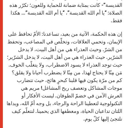
القديسة”- كانت بمثابة ضمانة للحماية وللعون؛ تكرّر هذه
الصلاة: “يا أم الله القديسة”، “يا أم الله القديسة”… هكذا
فقط.
إن هذه الحكمة، الآتية من بعيد، تساعدنا: الأمّ تحافظ على
الإيمان، وتحمي العلاقات، وتخلّص في المصاعب، وتحفظ
من الشرّ. وحيث العذراء هي من أهل البيت، لا يدخل
الشرّير. حيث العذراء هي من أهل البيت، لا يدخل الشرّير؛
حيث توجد العذراء لا يسود الاضطراب، ولا يتغلّب الخوف.
مَن مِنّا لا يحتاج لهذا، من مِنّا لا يضطرب أحيانا ولا يقلق؟
كم من مرّة يكون فيها قلبنا كبحرٍ هائج، حيث تتضارب
موجات المشاكل وتعصف ريح المشاغل! مريم هي
العرش الآمن في خضمّ الطوفان. ليست الأفكار أو
التكنولوجية لتعطينا الراحة والرجاء، بل وجه أمّ الله، ويداها
اللتان تداعبان الحياة، ومعطفها الذي يحمينا. لنتعلّم كيف
نلتجئ إليها كلّ يوم.