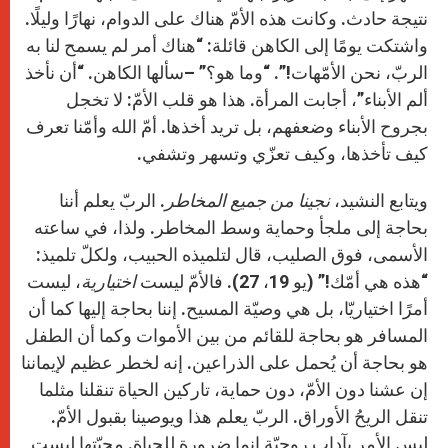
نتيجة حادث. وكانت هذه الأمّ هناك على الدوام، نهارًا وليلًا.
واشتكت يومًا إلى الكاهن قائلة: “هناك أمر لم يسمح لنا به
الربّ، نحن الأمّهات!”. “وما هو؟” –سألها الكاهن. “أن نأخذ
ألم الأبناء”، أجابت المرأة. هذا هو قلب الأمّ: لا تخجل
بجروح الأبناء وضعفهم، بل تريد أخذها. أمّ الله وأمّنا تعرف
كيف تأخذها، وكيف تعزّي وتسهر وتشفي.
ويتابع النشيد،
نجينا من جميع المخاطر
. الربّ يعلم أننا
بحاجة إلى ملجأ وحماية وسط المخاطر. ولذا، في ساعته
الأسمى، فوق الصليب، قال لتلميذه الحبيب، ولكلّ تلميذ:
“هذه هي أمّك!” (يو 19، 27). فالأمّ ليست
اختيارية
، ليست
أمرًا اختياريّا، بل هي وصيّة المسيح. إننا بحاجة إليها كما أن
المسافر هو بحاجة للقائم من بين الأموات وكما أن الطفل
هو بحاجة أن يُحمل على الذراعين. إنه لخطر عظيم لإيماننا
إن عشنا دون الأمّ، دون حماية، تاركين الحياة تنقلنا مثلما
تنقل الريحُ الأوراق. الربّ يعلم هذا ويوصينا بقبول الأمّ.
ليس الأمر بآداب روحيّة إنما ضرورة للحياة. محبّتها ليست