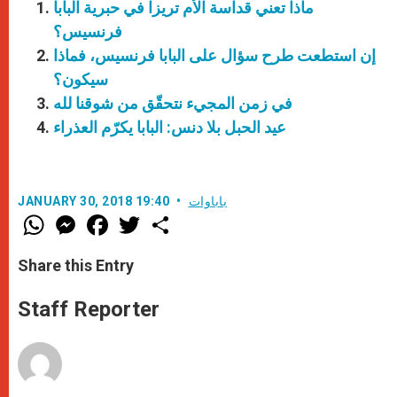
ماذا تعني قداسة الأم تريزا في حبرية البابا
فرنسيس؟
إن استطعت طرح سؤال على البابا فرنسيس، فماذا
سيكون؟
في زمن المجيء نتحقّق من شوقنا لله
عيد الحبل بلا دنس: البابا يكرّم العذراء
باباوات
JANUARY 30, 2018 19:40
W
M
F
T
S
h
e
a
w
h
a
s
c
i
a
t
s
e
t
r
Share this Entry
s
e
b
t
e
A
n
o
e
p
g
o
r
Staff Reporter
p
e
k
r