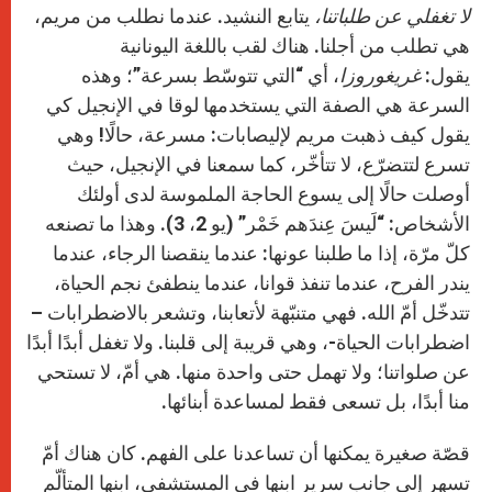
لا تغفلي عن طلباتنا،
يتابع النشيد. عندما نطلب من مريم،
هي تطلب من أجلنا. هناك لقب باللغة اليونانية
يقول:
غريغوروزا
، أي “التي تتوسّط بسرعة”؛ وهذه
السرعة هي الصفة التي يستخدمها لوقا في الإنجيل كي
يقول كيف ذهبت مريم لإليصابات: مسرعة، حالًا! وهي
تسرع لتتضرّع، لا تتأخّر، كما سمعنا في الإنجيل، حيث
أوصلت حالًا إلى يسوع الحاجة الملموسة لدى أولئك
الأشخاص: “لَيسَ عِندَهم خَمْر” (يو 2، 3). وهذا ما تصنعه
كلّ مرّة، إذا ما طلبنا عونها: عندما ينقصنا الرجاء، عندما
يندر الفرح، عندما تنفذ قوانا، عندما ينطفئ نجم الحياة،
تتدخّل أمّ الله. فهي متنبّهة لأتعابنا، وتشعر بالاضطرابات –
اضطرابات الحياة-، وهي قريبة إلى قلبنا. ولا تغفل أبدًا أبدًا
عن صلواتنا؛ ولا تهمل حتى واحدة منها. هي أمّ، لا تستحي
منا أبدًا، بل تسعى فقط لمساعدة أبنائها.
قصّة صغيرة يمكنها أن تساعدنا على الفهم. كان هناك أمّ
تسهر إلى جانب سرير ابنها في المستشفى، ابنها المتألّم