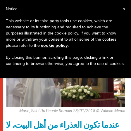
AR
Notice
x
This website or its third party tools use cookies, which are
necessary to its functioning and required to achieve the
باباوات
purposes illustrated in the cookie policy. If you want to know
more or withdraw your consent to all or some of the cookies,
please refer to the
cookie policy
.
By closing this banner, scrolling this page, clicking a link or
continuing to browse otherwise, you agree to the use of cookies.
Marie, Salut Du Peuple Romain 28/01/2018 © Vatican Media
عندما تكون العذراء من أهل البيت، لا