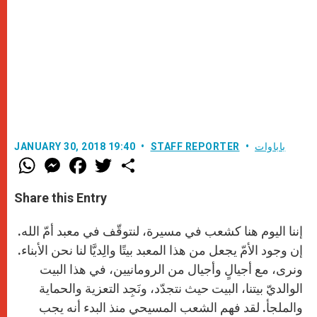
باباوات
STAFF REPORTER
JANUARY 30, 2018 19:40
W
M
F
T
S
h
e
a
w
h
a
s
c
i
a
t
s
e
t
r
Share this Entry
s
e
b
t
e
A
n
o
e
p
g
o
r
إننا اليوم هنا كشعب في مسيرة، لنتوقّف في معبد أمّ الله.
p
e
k
r
إن وجود الأمّ يجعل من هذا المعبد بيتًا والِديَّا لنا نحن الأبناء.
ونرى، مع أجيالٍ وأجيال من الرومانيين، في هذا البيت
الوالديّ بيتنا، البيت حيث نتجدّد، ونَجِد التعزية والحماية
والملجأ. لقد فهم الشعب المسيحي منذ البدء أنه يجب