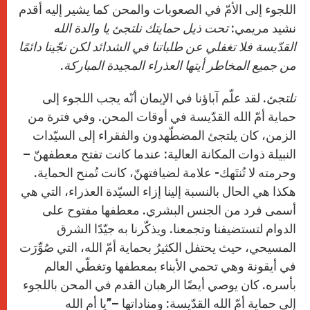
اللجوء إلى الأمّ في الصعوبات والمحن كما يشير إليه أقدم
نشيد مريمي:
تحت ذيل حمايتك نلتجئ يا والدة الله
القدّيسة فلا تغفلي عن طلباتنا في الشدائد لكن نجّينا دائمًا
من جميع المخاطر أيتها العذراء المجيدة المباركة
.
نلتجئ
. لقد علّم آباؤنا في الإيمان أنّه يجب اللجوء إلى
حماية أمّ الله القدّيسة في أوقات المحن. وفي فترة من
الزمن، كان يلتجئ المضطّهدون والفقراء إلى السيّدات
النبيلة ذوات المكانة العالية: عندما كانت تفتح معطفهنّ –
وحرمته لا تُنتَهك- علامة لضيافتهنّ، كانت تُمنح الحماية.
هكذا هي الحال بالنسبة إلينا إزاء السيّدة العذراء، التي هي
أسمى فرد من الجنس البشري. معطفها مفتوح على
الدوام لتستضيفنا وتجمعنا. ويذكّرنا به جيّدًا الشرق
المسيحي، حيث يحتفل الكثيرُ بحماية أمّ الله، التي صُوِّرَت
في أيقونة وهي تحمي الأبناء بمعطفها وتغطّي العالم
بأسره. كان يوصي أيضًا الرهبان القدم في المحن باللجوء
إلى حماية أمّ الله القدّيسة: ومناداتها –”يا أم الله