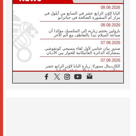
08.08.2026
البابا لاوُن الرابع عشر في السابع من أيلول في
مزار أم المشورة الصالحة في جناتزانو
08.08.2026
بارولين يختتم زيارته إلى المكسيك مؤكدا أن
صناعة السلام تبدأ بالتعاطف مع ألم الآخر
07.08.2026
صدور بيان ختامي لأول لقاء مسيحي كونفوشي
بمشاركة الدائرة الفاتيكانية للحوار بين الأديان
07.08.2026
الكاردينال ستورلا: زيارة البابا لاوُن الرابع عشر
ستكون بشرى سارة للأوروغواي بأكملها
07.08.2026
الفاتيكان يعلن برنامج الزيارة الرسولية للبابا لاوُن
الرابع عشر إلى فرنسا
07.08.2026
في الذكرى الـ ٨١ لحادثة هيروشيما الكنيسة في
اليابان تنظم ١٠ أيام للصلاة على نية السلام
07.08.2026
الكنيسة في الأوروغواي: زيارة البابا ستعزز
الإيمان والرجاء
06.08.2026