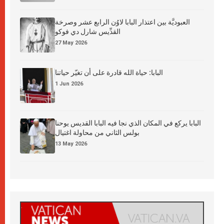
العبوديَّة بين اعتذار البابا لاوُن الرابع عشر وصرخة
القدِّيس شارل دي فوكو
27 May 2026
البابا: حياة الله قادرة على أن تغيّر حياتنا
1 Jun 2026
البابا يركع في المكان الذي نجا فيه البابا القديس يوحنا
بولس الثاني من محاولة اغتيال
13 May 2026