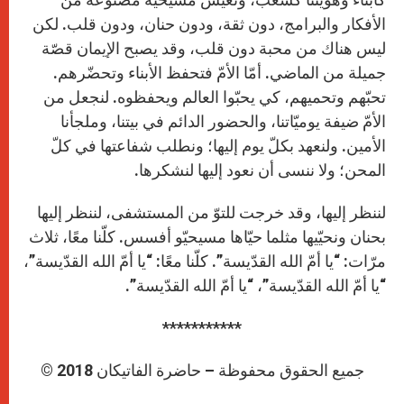
الأفكار والبرامج، دون ثقة، ودون حنان، ودون قلب. لكن
ليس هناك من محبة دون قلب، وقد يصبح الإيمان قصّة
جميلة من الماضي. أمّا الأمّ فتحفظ الأبناء وتحضّرهم.
تحبّهم وتحميهم، كي يحبّوا العالم ويحفظوه. لنجعل من
الأمّ ضيفة يوميّاتنا، والحضور الدائم في بيتنا، وملجأنا
الأمين. ولنعهد بكلّ يوم إليها؛ ونطلب شفاعتها في كلّ
المحن؛ ولا ننسى أن نعود إليها لنشكرها.
لننظر إليها، وقد خرجت للتوّ من المستشفى، لننظر إليها
بحنان ونحيّيها مثلما حيّاها مسيحيّو أفسس. كلّنا معًا، ثلاث
مرّات: “يا أمّ الله القدّيسة”. كلّنا معًا: “يا أمّ الله القدّيسة”،
“يا أمّ الله القدّيسة”، “يا أمّ الله القدّيسة”.
***********
© جميع الحقوق محفوظة – حاضرة الفاتيكان 2018