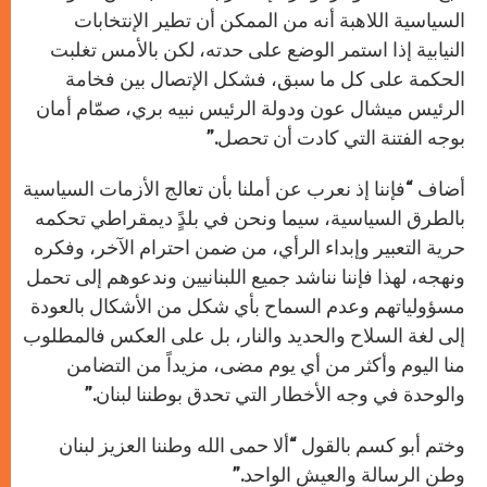
السياسية اللاهبة أنه من الممكن أن تطير الإنتخابات
النيابية إذا استمر الوضع على حدته، لكن بالأمس تغلبت
الحكمة على كل ما سبق، فشكل الإتصال بين فخامة
الرئيس ميشال عون ودولة الرئيس نبيه بري، صمّام أمان
بوجه الفتنة التي كادت أن تحصل.”
أضاف “فإننا إذ نعرب عن أملنا بأن تعالج الأزمات السياسية
بالطرق السياسية، سيما ونحن في بلدًٍ ديمقراطي تحكمه
حرية التعبير وإبداء الرأي، من ضمن احترام الآخر، وفكره
ونهجه، لهذا فإننا نناشد جميع اللبنانيين وندعوهم إلى تحمل
مسؤولياتهم وعدم السماح بأي شكل من الأشكال بالعودة
إلى لغة السلاح والحديد والنار، بل على العكس فالمطلوب
منا اليوم وأكثر من أي يوم مضى، مزيداً من التضامن
والوحدة في وجه الأخطار التي تحدق بوطننا لبنان.”
وختم أبو كسم بالقول “ألا حمى الله وطننا العزيز لبنان
وطن الرسالة والعيش الواحد.”