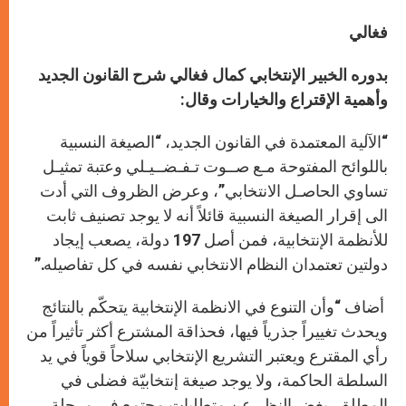
فغالي
بدوره الخبير الإنتخابي كمال فغالي شرح القانون الجديد
وأهمية الإقتراع والخيارات وقال
:
“الآلية المعتمدة في القانون الجديد، “الصيغة النسبية
باللوائح المفتوحة مـع صــوت تـفـضــيـلي وعتبة تمثيـل
تساوي الحاصـل الانتخابي”، وعرض الظروف التي أدت
الى إقرار الصيغة النسبية قائلاً أنه لا يوجد تصنيف ثابت
للأنظمة الإنتخابية، فمن أصل 197 دولة، يصعب إيجاد
دولتين تعتمدان النظام الانتخابي نفسه في كل تفاصيله.”
أضاف “وأن التنوع في الانظمة الإنتخابية يتحكّم بالنتائج
ويحدث تغييراً جذرياً فيها، فحذاقة المشترع أكثر تأثيراً من
رأي المقترع ويعتبر التشريع الإنتخابي سلاحاً قوياً في يد
السلطة الحاكمة، ولا يوجد صيغة إنتخابيّة فضلى في
المطلق، بغض النظر عن متطلبات مجتمع في مرحلة