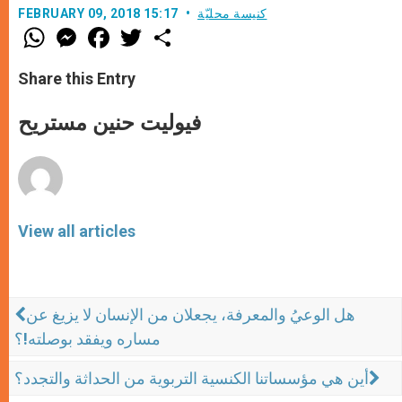
كنيسة محليّة
FEBRUARY 09, 2018 15:17
W
M
F
T
S
h
e
a
w
h
a
s
c
i
a
t
s
e
t
r
Share this Entry
s
e
b
t
e
A
n
o
e
p
g
o
r
فيوليت حنين مستريح
p
e
k
r
View all articles
هل الوعيُ والمعرفة، يجعلان من الإنسان لا يزيغ عن
مساره ويفقد بوصلته!؟
أين هي مؤسساتنا الكنسية التربوية من الحداثة والتجدد؟