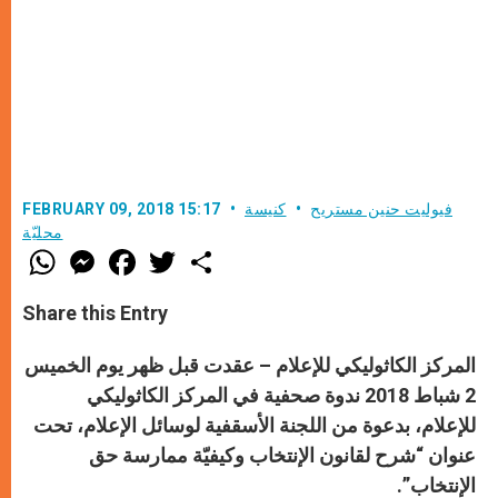
فيوليت حنين مستريح
كنيسة
FEBRUARY 09, 2018 15:17
محليّة
W
M
F
T
S
h
e
a
w
h
a
s
c
i
a
t
s
e
t
r
Share this Entry
s
e
b
t
e
A
n
o
e
p
g
o
r
المركز الكاثوليكي للإعلام – عقدت قبل ظهر يوم الخميس
p
e
k
r
2 شباط 2018 ندوة صحفية في المركز الكاثوليكي
للإعلام، بدعوة من اللجنة الأسقفية لوسائل الإعلام، تحت
عنوان
“شرح لقانون الإنتخاب وكيفيّة ممارسة حق
الإنتخاب”.