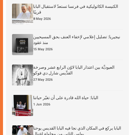
الكنيسة الكاثوليكية في فرنسا تستعدّ لاستقبال البابا
قريبًا
8 May 2026
نيجيريا: تضليل إعلامي لإخفاء العنف بحق المسيحيين
منذ عقود
15 May 2026
العبوديَّة بين اعتذار البابا لاوُن الرابع عشر وصرخة
القدِّيس شارل دي فوكو
27 May 2026
البابا: حياة الله قادرة على أن تغيّر حياتنا
1 Jun 2026
البابا يركع في المكان الذي نجا فيه البابا القديس يوحنا
بولس الثاني من محاولة اغتيال