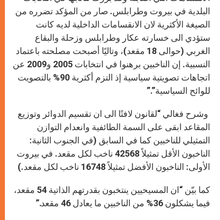
البلدية في بيروت وطرابلس. صار من المؤكد تضرره من
الصيغة الأكثرية لان الانقسامات الداخلية لديه كانت
ستؤدي الى خسارته عكار وطرابلس وزحلة والبقاع
الغربي (حوالى 18 مقعد)، وتاليًا أصبحت مصلحته باعتماد
النسبية. إن الناخبين برهنوا في انتخابات 2005 و2009 عن
اتجاهات تصويتية سياسية إذ التزم أكثرية 90% بالتصويت
للوائح السياسية”.”
وشرح فغالي “لقانون لافتًا الى ان تقسيم الدوائر وتوزيع
المقاعد ابقى على السمة الطائفية وانعدام التوازن
التمثيلي للناخبين كما في السابق (في الجنوب الثانية:
الناخبون الأقل تمثيلاً 42568 ناخب لكل مقعد. في بيروت
الأولى: الناخبون الأفضل تمثيلاً 16748 ناخب لكل مقعد.)
كما بيّن “ان المسيحيين ينتخبون بقدرتهم الذاتية 54 مقعد،
فيما يشكلون 36% من الناخبين ما يعادل 46 مقعد.”