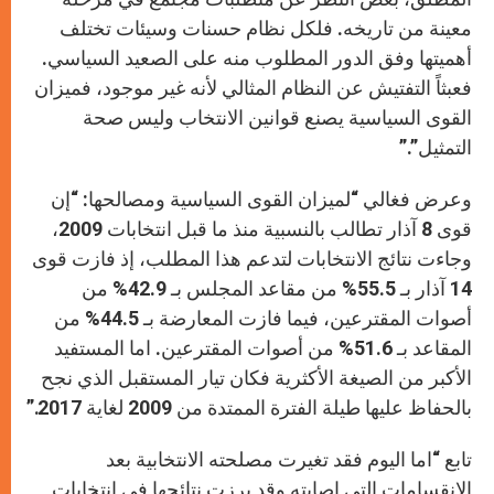
معينة من تاريخه. فلكل نظام حسنات وسيئات تختلف
أهميتها وفق الدور المطلوب منه على الصعيد السياسي.
فعبثاً التفتيش عن النظام المثالي لأنه غير موجود، فميزان
القوى السياسية يصنع قوانين الانتخاب وليس صحة
التمثيل”.”
وعرض فغالي “لميزان القوى السياسية ومصالحها: “إن
قوى 8 آذار تطالب بالنسبية منذ ما قبل انتخابات 2009،
وجاءت نتائج الانتخابات لتدعم هذا المطلب، إذ فازت قوى
14 آذار بـ 55.5% من مقاعد المجلس بـ 42.9% من
أصوات المقترعين، فيما فازت المعارضة بـ 44.5% من
المقاعد بـ 51.6% من أصوات المقترعين. اما المستفيد
الأكبر من الصيغة الأكثرية فكان تيار المستقبل الذي نجح
بالحفاظ عليها طيلة الفترة الممتدة من 2009 لغاية 2017.”
تابع “اما اليوم فقد تغيرت مصلحته الانتخابية بعد
الانقسامات التي اصابته وقد برزت نتائجها في انتخابات