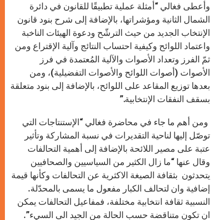
وأعطى فغالي “أمثلة عملية تطبيقًا للقانون في دائرة
الشمال الثانية ومؤشراتها، بالإضافة إلى شرح بنود قانون
الإنتخاب الجديد من حيث الترشّح ودعوة الهيئات الناخبة
واعتماد اللوائح وكيفية احتساب النتائج وآلية الإقتراع ومن
ثمّ الفرز وتعداد الأصوات والآلية المُعتمدة في فرز
الأصوات (أصوات اللوائح والأصوات التفضيلية)، ومن
بعدها توزيع المقاعد على اللوائح، بالإضافة إلى بنود متعلقة
بسقف النفقات الإنتخابية.”
ومن أهم ما جاء في محاضرة فغالي “الإستنتاجات التي
توصّل إليها لناحية التقديرات في نسبة المشاركة وتأثير
عتبة على مصير اللائحة بالإضافة إلى أهمية التحالفات
وقال عنها “ما زال الكثير من السياسيين والصحافيين
يتحدثون بثقافة الصيغة الاكثرية عن التحالفات وكأنها قيمة
إضافية وان لتحالف الكبار مفعول ما يسمى بالمحدّلة.
النسبية ثقافة انتخابية مختلفة، فمفاعيل التحالفات يمكن
ان تكون متناقضة حسب الحالة من الجيد الى السيء”.