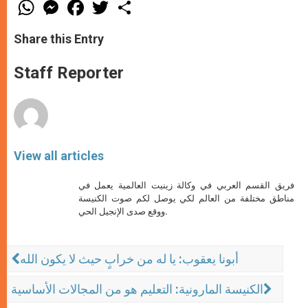
W
M
F
T
S
h
e
a
w
h
a
s
c
i
a
t
s
e
t
r
Share this Entry
s
e
b
t
e
A
n
o
e
p
g
o
r
Staff Reporter
p
e
k
r
View all articles
فريق القسم العربي في وكالة زينيت العالمية يعمل في
مناطق مختلفة من العالم لكي يوصل لكم صوت الكنيسة
ووقع صدى الإنجيل الحي.
أبونا يعقوب: يا له من خرابٍ حيث لا يكون الله
الكنيسة المارونية: التعليم هو من المجالات الأساسية