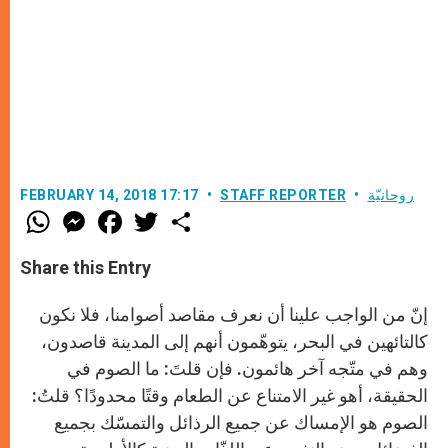
روحانيّة
STAFF REPORTER
FEBRUARY 14, 2018 17:17
W
M
F
T
S
h
e
a
w
h
a
s
c
i
a
t
s
e
t
r
Share this Entry
s
e
b
t
e
A
n
o
e
p
g
o
r
إنّ من الواجب علينا أن نعرف مقاصد أصوامنا، فلا نكون
p
e
k
r
كالتائهين في البحر، يتوهّمون أنهم إلى المدينة قاصدون،
وهم في متّجه آخر هائمون. فإن قلتَ: ما الصوم في
الحقيقة، أهو غير الامتناع عن الطعام وقتًا محدودًا؟ قلتُ:
الصوم هو الإمساك عن جميع الرذائل والتمسّك بجميع