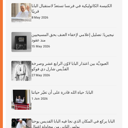
الكنيسة الكاثوليكية في فرنسا تستعدّ لاستقبال البابا
قريبًا
8 May 2026
نيجيريا: تضليل إعلامي لإخفاء العنف بحق المسيحيين
منذ عقود
15 May 2026
العبوديَّة بين اعتذار البابا لاوُن الرابع عشر وصرخة
القدِّيس شارل دي فوكو
27 May 2026
البابا: حياة الله قادرة على أن تغيّر حياتنا
1 Jun 2026
البابا يركع في المكان الذي نجا فيه البابا القديس يوحنا
بولس الثاني من محاولة اغتيال