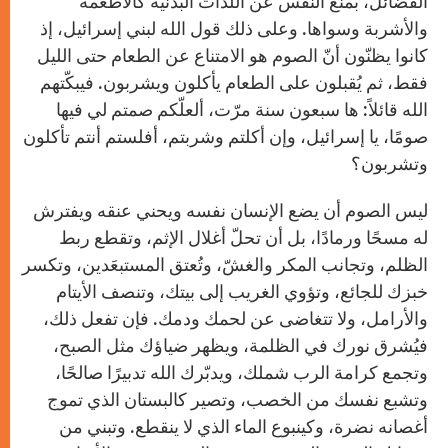
الفضائل، بمنع النفس عن اللذّات البدنية كالأطعمة
والأشربة وسواها. وعلى ذلك قول الله لبني إسرائيل، إذ
كانوا يظنّون أنّ الصوم هو الامتناع عن الطعام حتى الليل
فقط، ثم يُقبلون على الطعام يأكلون ويشربون. فيبكّتهم
الله قائلاً: ها سبعون سنة مرّت، ألعلّكم صمتم لي فيها
صومًا، يا إسرائيل، وإن أكلتم وشربتم، أفلستم أنتم تأكلون
وتشربون؟
ليس الصوم أن يضع الإنسان نفسه ويحني عنقه ويفترش
له مسحًا ورمادًا، بل أن تحلّ أغلال الإثم، وتقطع ربط
الظلم، وتجانب المكر والغشّ، وتُعتق المستبعَدين، وتكسر
خبزك للجائع، وتؤوي الغريب إلى بيتك، وتنصف الأيتام
والأرامل، ولا تتغاضى عن لحمك ودمك. فإن تفعل ذلك،
فيُشرق نورك في الظلمة، ويظهر ضياؤك مثل الصبح،
وتجمع كرامة الرب شملك، ويدبّرك الله تدبيرًا صالحًا،
وتشبع نفسك من الخصب، وتصير كالبستان الذي تموج
أغصانه نضرة، وكينبوع الماء الذي لا ينقطع. وتبني من