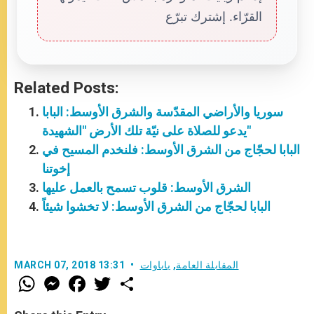
القرّاء. إشترك تبرّع
Related Posts:
سوريا والأراضي المقدّسة والشرق الأوسط: البابا
يدعو للصلاة على نيّة تلك الأرض "الشهيدة"
البابا لحجّاج من الشرق الأوسط: فلنخدم المسيح في
إخوتنا
الشرق الأوسط: قلوب تسمح بالعمل عليها
البابا لحجّاج من الشرق الأوسط: لا تخشوا شيئاً
المقابلة العامة
,
باباوات
MARCH 07, 2018 13:31
W
M
F
T
S
h
e
a
w
h
a
s
c
i
a
t
s
e
t
r