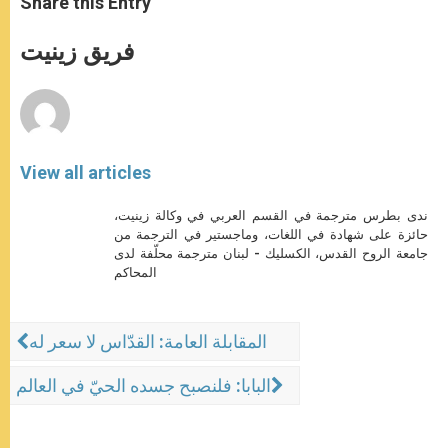
Share this Entry
s
e
b
t
e
A
n
o
e
p
g
o
r
فريق زينيت
p
e
k
r
View all articles
ندى بطرس مترجمة في القسم العربي في وكالة زينيت،
حائزة على شهادة في اللغات، وماجستير في الترجمة من
جامعة الروح القدس، الكسليك - لبنان مترجمة محلّفة لدى
المحاكم
المقابلة العامة: القدّاس لا سعر له
البابا: فلنصبح جسده الحيّ في العالم