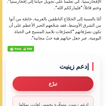
الإفخارستيا، كي تعلّمنا على تحويل حياتنا إلى إفخارستيا”.
وختم قائلاً: “فليبارككم الله”.
أمّا بالنسبة إلى الحجّاج الناطقين بالعربية، خاصّة من أتوا
من الشرق الأوسط، فقد شجّعهم الحبر الأعظم على أن
تكون تصرّفاتهم “كتصرّفات تلاميذ المسيح في الحياة
اليومية، عبر جعل حياتهم هبة حبّ مجانية”.
إدعم زينيت
تبرّع
إدعم زينيت. متوفّرة بخمس لغات، يموّلها