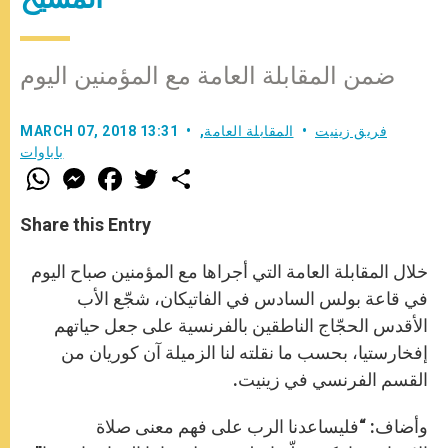
ضمن المقابلة العامة مع المؤمنين اليوم
فريق زينيت
المقابلة العامة
,
MARCH 07, 2018 13:31
باباوات
W
M
F
T
S
h
e
a
w
h
a
s
c
i
a
t
s
e
t
r
Share this Entry
s
e
b
t
e
A
n
o
e
p
g
o
r
خلال المقابلة العامة التي أجراها مع المؤمنين صباح اليوم
p
e
k
r
في قاعة بولس السادس في الفاتيكان، شجّع الأب
الأقدس الحجّاج الناطقين بالفرنسية على جعل حياتهم
إفخارستيا، بحسب ما نقلته لنا الزميلة آن كوريان من
القسم الفرنسي في زينيت.
وأضاف: “فليساعدنا الرب على فهم معنى صلاة