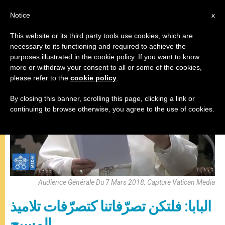
AR
Notice
x
This website or its third party tools use cookies, which are
necessary to its functioning and required to achieve the
,
المقابلة العامة
باباوات
purposes illustrated in the cookie policy. If you want to know
more or withdraw your consent to all or some of the cookies,
please refer to the
cookie policy
.
By closing this banner, scrolling this page, clicking a link or
continuing to browse otherwise, you agree to the use of cookies.
Audience Générale Du 7 Mars 2018, Capture Vatican Media
البابا: فلتكن تصرّفاتنا كتصرّفات تلاميذ
المسيح