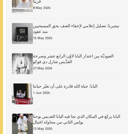
قريبًا
8 May 2026
نيجيريا: تضليل إعلامي لإخفاء العنف بحق المسيحيين
منذ عقود
15 May 2026
العبوديَّة بين اعتذار البابا لاوُن الرابع عشر وصرخة
القدِّيس شارل دي فوكو
27 May 2026
البابا: حياة الله قادرة على أن تغيّر حياتنا
1 Jun 2026
البابا يركع في المكان الذي نجا فيه البابا القديس يوحنا
بولس الثاني من محاولة اغتيال
13 May 2026