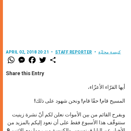
كنيسة محليّة
STAFF REPORTER
APRIL 02, 2018 20:21
W
M
F
T
S
h
e
a
w
h
a
s
c
i
a
t
s
e
t
r
Share this Entry
s
e
b
t
e
A
n
o
e
p
g
o
r
أيها القرّاء الأعزّاء،
p
e
k
r
المسيح قام! حقًا قام! ونحن شهود على ذلك!
وبفرح القائم من بين الأموات نعلن لكم أنّ نشرة زينيت
ستتوقّف هذا الأسبوع فقط على أن نعود إليكم بالمزيد من
الأخيار عن البابا فرنسيس والكنيسة من روما يوم الاثنين 9