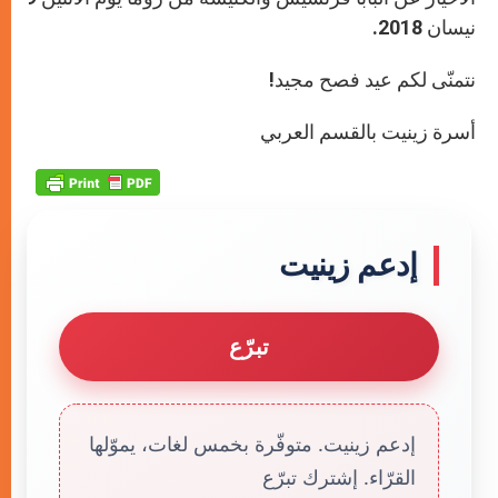
نيسان 2018.
نتمنّى لكم عيد فصح مجيد!
أسرة زينيت بالقسم العربي
إدعم زينيت
تبرّع
إدعم زينيت. متوفّرة بخمس لغات، يموّلها
القرّاء. إشترك تبرّع