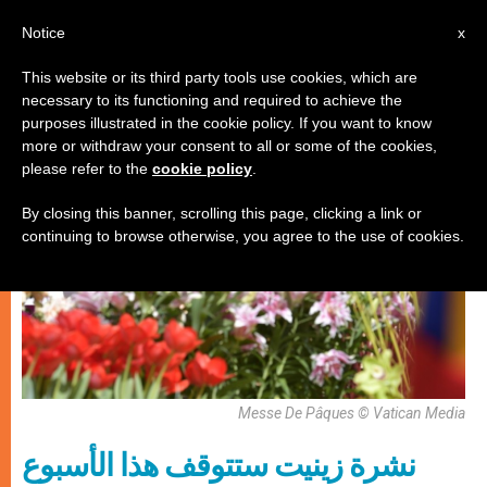
AR
Notice
x
This website or its third party tools use cookies, which are
necessary to its functioning and required to achieve the
كنيسة محليّة
purposes illustrated in the cookie policy. If you want to know
more or withdraw your consent to all or some of the cookies,
please refer to the
cookie policy
.
By closing this banner, scrolling this page, clicking a link or
continuing to browse otherwise, you agree to the use of cookies.
Messe De Pâques © Vatican Media
نشرة زينيت ستتوقف هذا الأسبوع