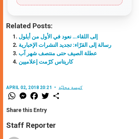
Related Posts:
إلى اللقاء… نعود في الأول من أيلول
رسالة إلى القرّاء: تجديد النشرات الإخبارية
عطلة الصيف حتى منتصف شهر آب
كاريتاس كرّمت إعلاميين
كنيسة محليّة
APRIL 02, 2018 20:21
W
M
F
T
S
h
e
a
w
h
a
s
c
i
a
t
s
e
t
r
Share this Entry
s
e
b
t
e
A
n
o
e
p
g
o
r
Staff Reporter
p
e
k
r