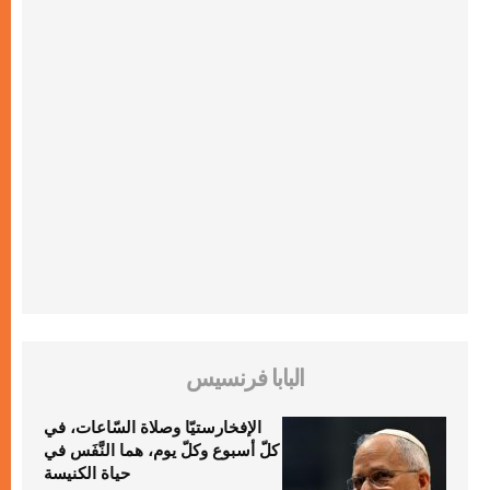
البابا فرنسيس
الإفخارستيّا وصلاة السّاعات، في
كلّ أسبوع وكلّ يوم، هما النَّفَس في
حياة الكنيسة