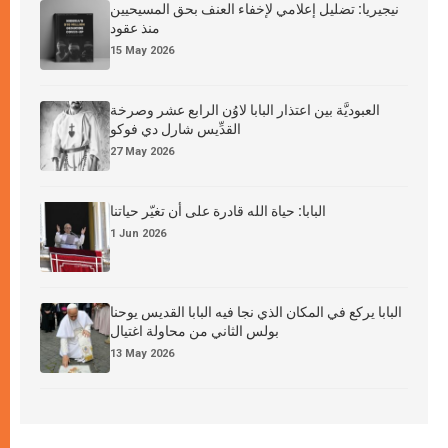
نيجيريا: تضليل إعلامي لإخفاء العنف بحق المسيحيين
منذ عقود
15 May 2026
العبوديَّة بين اعتذار البابا لاوُن الرابع عشر وصرخة
القدِّيس شارل دي فوكو
27 May 2026
البابا: حياة الله قادرة على أن تغيّر حياتنا
1 Jun 2026
البابا يركع في المكان الذي نجا فيه البابا القديس يوحنا
بولس الثاني من محاولة اغتيال
13 May 2026