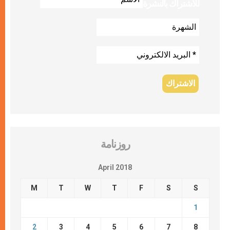
للاشتراك بالنشرة
روزنامة
April 2018
M
T
W
T
F
S
S
1
2
3
4
5
6
7
8