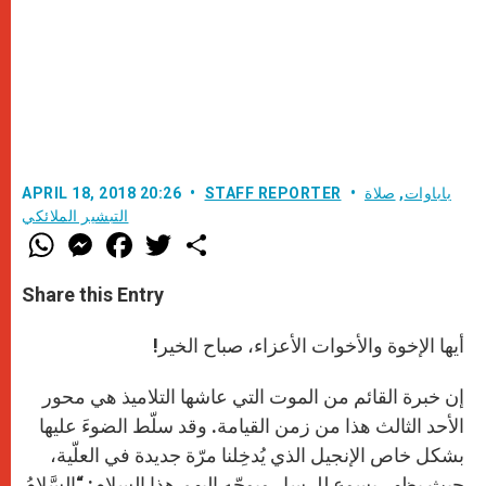
باباوات
,
صلاة
STAFF REPORTER
APRIL 18, 2018 20:26
التبشير الملائكي
W
M
F
T
S
h
e
a
w
h
a
s
c
i
a
t
s
e
t
r
Share this Entry
s
e
b
t
e
A
n
o
e
p
g
o
r
أيها الإخوة والأخوات الأعزاء، صباح الخير!
p
e
k
r
إن خبرة القائم من الموت التي عاشها التلاميذ هي محور
الأحد الثالث هذا من زمن القيامة. وقد سلّط الضوءَ عليها
بشكل خاص الإنجيل الذي يُدخِلنا مرّة جديدة في العلّية،
حيث يظهر يسوع للرسل ويوجّه إليهم هذا السلام: “السَّلامُ