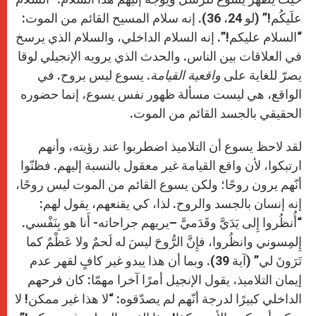
علَيكُم!” (لو 24، 36). إنه سلام المسيح القائم من الموت:
“السلام عليكم!”. إنه السلام الداخلي، والسلام الذي يرسخ
في العلاقات بين الناس. والحدث الذي يرويه الإنجيلي لوقا
يصرّ للغاية على
واقعية القيامة
. يسوع ليس بروح. في
الواقع، هي ليست مسألة ظهور نفس يسوع، إنما حضوره
الحقيقي بالجسد القائم من الموت.
لقد لاحظ يسوع أن التلاميذ اضطربوا عند رؤيته، وأنهم
ارتبكوا، لأن واقع القيامة غير معقول بالنسبة إليهم. فظنّوا
أنّهم يرون روحًا؛ ولكن يسوع القائم من الموت ليس روحًا،
إنه إنسان بالجسد والروح. لذا، كي يقنعهم، يقول لهم:
“أُنظُروا إِلى يَدَيَّ وقَدَميَّ –يريهم جراحاته- أَنا هو بِنَفْسي.
إِلمِسوني وانظُروا، فإِنَّ الرُّوحَ ليسَ له لَحمٌ ولا عَظْمٌ كما
تَرَونَ لي” (آية 39). وبما أن هذا يبدو غير كافٍ لقهر عدم
إيمان التلاميذ، يقول الإنجيل أمرًا آخرا مهمّا: كان فرحهم
الداخلي كبيرًا لدرجة أنّهم لم يصدّقوه: “لا هذا غير ممكن! لا