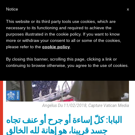
AR
Notice
x
This website or its third party tools use cookies, which are
necessary to its functioning and required to achieve the
,
باباوات
صلاة التبشير الملائكي
purposes illustrated in the cookie policy. If you want to know
more or withdraw your consent to all or some of the cookies,
please refer to the
cookie policy
.
By closing this banner, scrolling this page, clicking a link or
continuing to browse otherwise, you agree to the use of cookies.
Angélus Du 11/02/2018, Capture Vatican Media
البابا: كلّ إساءة أو جرح أو عنف تجاه
جسد قريبنا، هو إهانة لله الخالق