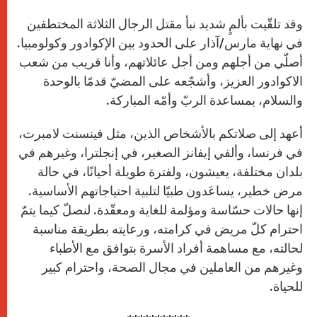
وقد تلقّيت بألمٍ شديد نبأ مقتل الرجال الثلاثة المختطفين
في نهاية مارس/آذار على الحدود بين الإكوادور وكولومبيا.
أصلّي من أجلهم ومن أجل عائلاتهم، وأنا قريب من شعب
الاكوادور العزيز، وأشجّعه على المضيّ قدمًا بالوحدة
والسلام، بمساعدة الربّ وأمّه المباركة.
أعهد إلى صلاتكم بالأشخاص الذين، مثل فينسنت لامبرت،
في فرنسا، وألفي إيفانز الصغير، في إنجلترا، وغيرهم في
بلدان مختلفة، يعيشون، ولفترة طويلة أحيانًا، في حالة
مرض خطير، يساعَدون طبيًا لتلبية احتياجاتهم الأساسية.
إنها حالات حسّاسة ومؤلمة للغاية ومعقّدة. لنصلّ كيما يتمّ
احترام كلّ مريض في كرامته، ورعايته بطريقة مناسبة
لحالته، مع مساهمة أفراد الأسرة بتوافق مع الأطباء
وغيرهم من العاملين في مجال الصحة، واحترام كبير
للحياة.