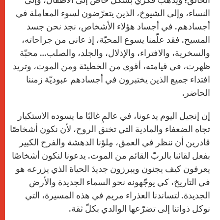
النساء، وإلى الشيوخ، الذين يتعرّضون لسوء المعاملة في
أجسادهم. في أجساد هؤلاء الأشخاص، نجد نحن جسد
المسيح. فقد علّمنا يسوع المحبّة، إذ عانى من جراحاته،
والسخرية، والافتراء، والإذلال، والجلد، والصلب… محبّة
ظهرت، في قيامته، أقوى من الخطيئة ومن الموت، وتريد
افتداء جميع الذين يختبرون في أجسادهم عبوديّة زمننا
الحاضر.
إن إنجيل اليوم يدعونا، في عالمٍ غالبًا ما يسوده الاستكبار
تجاه الضعفاء والمادية التي تخنق الروح، لأن نكون أشخاصًا
قادرين أن ننظر في العمق، مِلؤنا الدهشة والفرح الكبير
بفعل لقائنا بالربّ القائم من الموت. يدعونا لنكون أشخاصًا
يعرفون كيف يجنون ويبرزون جديدَ الحياة الذي يزرعه هو
في التاريخ، كي يوجّهونه نحو السماء الجديدة والأرض
الجديدة. لتساندنا العذراء مريم في هذه المسيرة، التي
نوكل ذواتنا إلى تضرّعها الوالدي بكلّ ثقة.