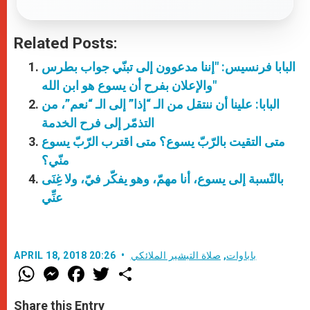
Related Posts:
البابا فرنسيس: "إننا مدعوون إلى تبنّي جواب بطرس
والإعلان بفرح أن يسوع هو ابن الله"
البابا: علينا أن ننتقل من الـ “إذا” إلى الـ “نعم”، من
التذمّر إلى فرح الخدمة
متى التقيت بالرّبّ يسوع؟ متى اقترب الرّبّ يسوع
منّي؟
بالنّسبة إلى يسوع، أنا مهمّ، وهو يفكّر فيّ، ولا غِنَى
عنِّي
باباوات
,
صلاة التبشير الملائكي
APRIL 18, 2018 20:26
W
M
F
T
S
h
e
a
w
h
a
s
c
i
a
t
s
e
t
r
Share this Entry