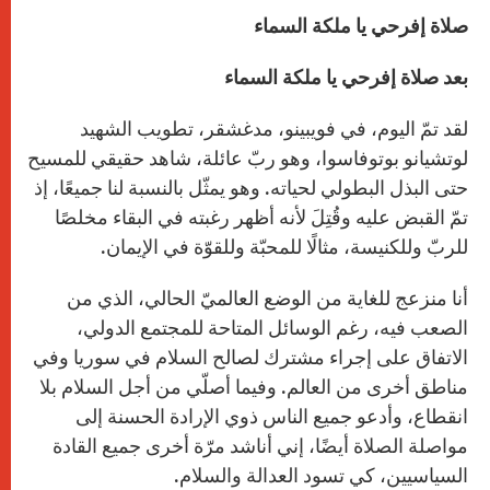
صلاة إفرحي يا ملكة السماء
بعد صلاة إفرحي يا ملكة السماء
لقد تمّ اليوم، في فويبينو، مدغشقر، تطويب الشهيد
لوتشيانو بوتوفاسوا، وهو ربّ عائلة، شاهد حقيقي للمسيح
حتى البذل البطولي لحياته. وهو يمثّل بالنسبة لنا جميعًا، إذ
تمّ القبض عليه وقُتِلَ لأنه أظهر رغبته في البقاء مخلصًا
للربّ وللكنيسة، مثالًا للمحبّة وللقوّة في الإيمان.
أنا منزعج للغاية من الوضع العالميّ الحالي، الذي من
الصعب فيه، رغم الوسائل المتاحة للمجتمع الدولي،
الاتفاق على إجراء مشترك لصالح السلام في سوريا وفي
مناطق أخرى من العالم. وفيما أصلّي من أجل السلام بلا
انقطاع، وأدعو جميع الناس ذوي الإرادة الحسنة إلى
مواصلة الصلاة أيضًا، إني أناشد مرّة أخرى جميع القادة
السياسيين، كي تسود العدالة والسلام.