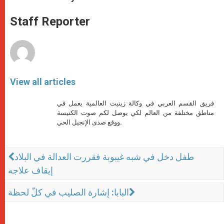
s
e
b
t
e
A
n
o
e
p
g
o
r
Staff Reporter
p
e
k
r
View all articles
فريق القسم العربي في وكالة زينيت العالمية يعمل في
مناطق مختلفة من العالم لكي يوصل لكم صوت الكنيسة
ووقع صدى الإنجيل الحي.
طفل دخل في شبه غيبوبة فقررت العدالة في البلاد
إيقاف علاجه
البابا: إشارة الصليب في كلّ لحظة