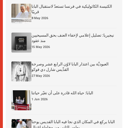
الكنيسة الكاثوليكية في فرنسا تستعدّ لاستقبال البابا
قريبًا
8 May 2026
نيجيريا: تضليل إعلامي لإخفاء العنف بحق المسيحيين
منذ عقود
15 May 2026
العبوديَّة بين اعتذار البابا لاوُن الرابع عشر وصرخة
القدِّيس شارل دي فوكو
27 May 2026
البابا: حياة الله قادرة على أن تغيّر حياتنا
1 Jun 2026
البابا يركع في المكان الذي نجا فيه البابا القديس يوحنا
بولس الثاني من محاولة اغتيال