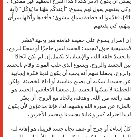
يمكن أن يكون الأمر هكذا! هذا الفرح العظيم غير ممكن!”.
وكي يقنعهم يقول لهم يسوع: “أَعِندَكُم ههُنا ما يُؤكَل” (آية
41). فقدّموا له قطعة سمكٍ مشوِيّ؛ فأخذها وأَكلها بمرأًى
مِنهُم، كي يقنعهم.
إن إصرار يسوع على حقيقة قيامته ينير
وجهة النظر
المسيحية حول الجسد
: الجسد ليس حاجزًا أو سجنًا للروح.
فالجسدُ خلقه الله، والإنسان لا يكتمل إن لم يكن اتّحادًا
بين الجسد والروح. ويسوع الذي غلب الموت وقام بالجسد
والروح، يجعلنا نفهم أنه يجب أن يكون لدينا فكرة إيجابية
عن جسدنا. يمكنه أن يصبح مناسبة أو أداة للخطيئة، ولكن
الخطيئة لا يسبّبها الجسد، بل ضعفنا الأخلاقي. الجسد هو
هبة رائعة من الله، وهدفه، باتّحاد مع الروح، أن يعبّر
بالملء عن صورة الله وشبهه. لذا، فإننا مدعوّون لأن يكون
لدينا احترام كبير وعناية بجسدنا وبجسد الآخرين.
كلّ إساءة أو جرح أو عنف تجاه جسد قريبنا، هو إهانة لله
الخالق! ويذهب فكري بشكل خاص إلى الأطفال، وإلى