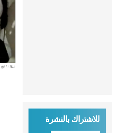
e @ L'Obs
للاشتراك بالنشرة