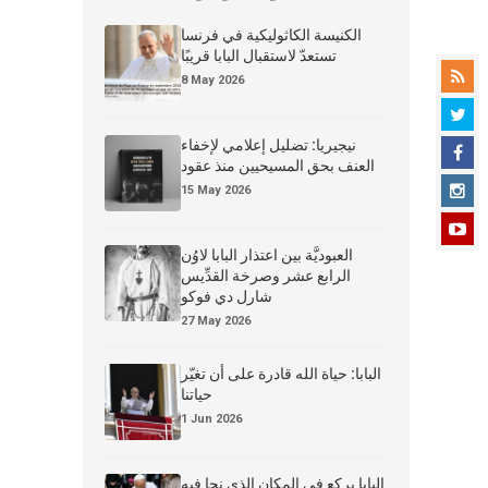
الكنيسة الكاثوليكية في فرنسا
تستعدّ لاستقبال البابا قريبًا
8 May 2026
نيجيريا: تضليل إعلامي لإخفاء
العنف بحق المسيحيين منذ عقود
15 May 2026
العبوديَّة بين اعتذار البابا لاوُن
الرابع عشر وصرخة القدِّيس
شارل دي فوكو
27 May 2026
البابا: حياة الله قادرة على أن تغيّر
حياتنا
1 Jun 2026
البابا يركع في المكان الذي نجا فيه