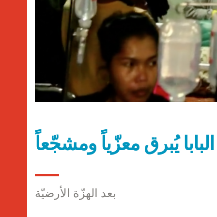
لبابا يُبرق معزّياً ومشجّعاً
بعد الهزّة الأرضيّة