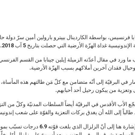
ابا فرنسيس، بواسطة الكاردينال بييترو بارولين أمين سرّ دولة ح
 الإندونيسية غداة الهزّة الأرضية التي حصلت بتاريخ 5 آب 2018.
ا ورد في مقال أعدّته الزميلة إيلين جينابا من القسم الفرنسي 
وحيال فقدان آخرين أملاكهم بسبب الهزّة الأرضية.
ر في البرقيّة إلى أنّه متضامن مع كلّ مَن طالتهم هذه المأساة، م
وتعزية من يبكون رحيل أحد أحبابهم.
ّع الأب الأقدس في البرقيّة أيضاً السلطات المدنيّة وكلّ من ال
 طالباً إلى الله أن يغدق بركات التعزية والقوّة على شعب إندونيس
تجدر الإشارة هنا إلى أنّ الزلز
لسياحية شرق بالي في الجنوب، بعد أسبوع على زلزال أوّل خلّف وراءه 7