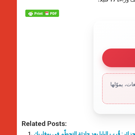
ت، يموّلها
Related Posts:
جزائر: قُرب البابا بعد حادثة التحطّم في بوفاريك