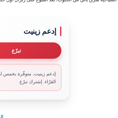
إدعم زينيت
تبرّع
إدعم زينيت. متوفّرة بخمس لغا
القرّاء. إشترك تبرّع
ال