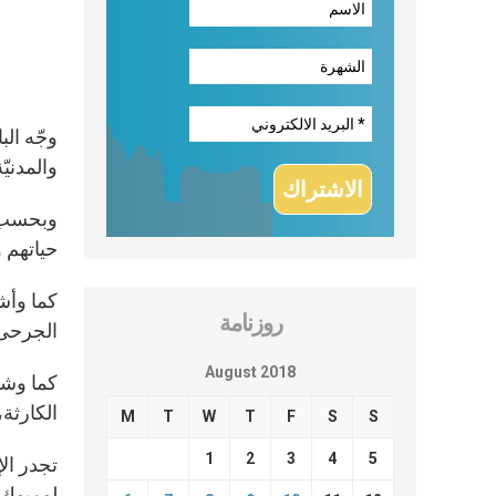
وجّه الب
والمدنيّة
وبحسب م
حياتهم 
كما وأشا
روزنامة
الجرحى 
August 2018
كما وشج
الكارثة،
M
T
W
T
F
S
S
1
2
3
4
5
لومبوك ا