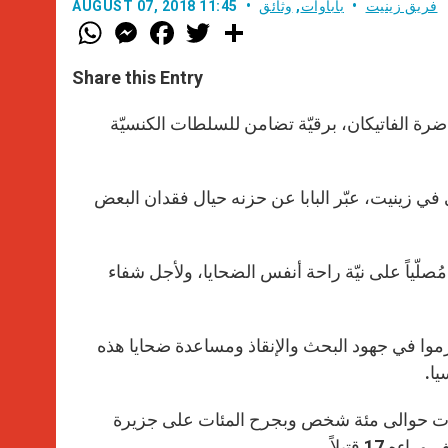
فريق زينيت
باباوات
,
وثائق
AUGUST 07, 2018 11:45
W
M
F
T
S
h
e
a
w
h
a
s
c
i
a
t
s
e
t
r
Share this Entry
s
e
b
t
e
A
n
o
e
p
g
o
r
اضرة الفاتيكان، برقيّة تضامن للسلطات الكنسيّة
p
e
k
r
في زينيت، عبّر البابا عن حزنه حيال فقدان البعض
ُصلّياً على نيّة راحة أنفس الضحايا، ولأجل شفاء
تزموا في جهود البحث والإنقاذ ومساعدة ضحايا هذه
يا.
ال الذي بلغت قوّته 6.9 درجات تسبّب بموت حوالى مئة شخص وبجرح المئات على جزيرة
1 قتيلاً.