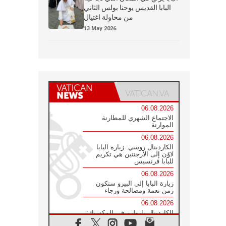
البابا القديس يوحنا بولس الثاني
من محاولة اغتيال
13 May 2026
06.08.2026
الاجتماع الشهري للمطارنة
الموارنة
06.08.2026
الكاردينال روسي: زيارة البابا
لاوُن إلى الأرجنتين هي تكريم
للبابا فرنسيس
06.08.2026
زيارة البابا إلى البيرو ستكون
زمن نعمة ومصالحة ورجاء
06.08.2026
الكاردينال بارولين في المكسيك:
علينا أن نكون حاضرين إلى جانب