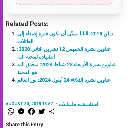
Related Posts:
دبلن 2018: البابا يتمنّى أن تكون فترة إصغاء إلى
العائلات
عناوين نشرة الخميس 12 تشرين الثاني 2020:
الشهادة لمحبة الله
عناوين نشرة الأربعاء 28 شباط 2024: منطق الله
هو المحبة
عناوين نشرة الثلاثاء 24 أيلول 2024: نور العالم
لقاءات عالمية للعائلات
AUGUST 30, 2018 13:57
W
M
F
T
S
h
e
a
w
h
a
s
c
i
a
t
s
e
t
r
Share this Entry
s
e
b
t
e