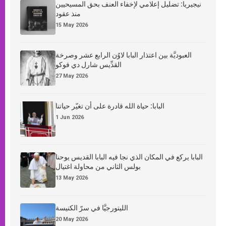
نيجيريا: تضليل إعلامي لإخفاء العنف بحق المسيحيين
منذ عقود
15 May 2026
العبوديَّة بين اعتذار البابا لاوُن الرابع عشر وصرخة
القدِّيس شارل دي فوكو
27 May 2026
البابا: حياة الله قادرة على أن تغيّر حياتنا
1 Jun 2026
البابا يركع في المكان الذي نجا فيه البابا القديس يوحنا
بولس الثاني من محاولة اغتيال
13 May 2026
الليتورجيَّا في سرّ الكنيسة
20 May 2026