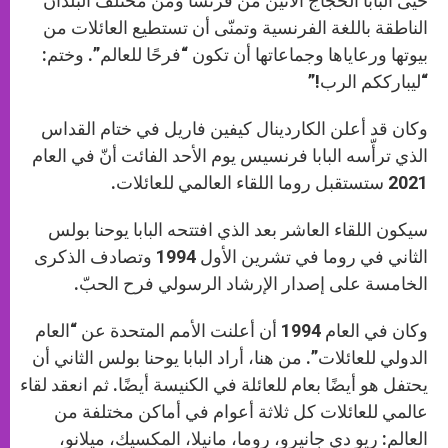
حيّى البابا الحجاج الآتين من فرنسا ومن مختلف البلدان
الناطقة باللغة الفرنسية وتمنّى أن تستطيع العائلات من
بيوتها ورعاياها وجماعاتها أن تكون “فرحًا للعالم”. وختم:
“ليبارككم الرب!”
وكان قد أعلن الكاردينال كيفين فاريل في ختام القداس
الذي ترأّسه البابا فرنسيس يوم الأحد الفائت أنّ في العام
2021 ستستقبل روما اللقاء العالمي للعائلات.
سيكون اللقاء العاشر بعد الذي افتتحه البابا يوحنا بولس
الثاني في روما في تشرين الأول 1994 وتصادف الذكرى
الخامسة على إصدار الإرشاد الرسولي فرح الحبّ.
وكان في العام 1994 أن أعلنت الأمم المتحدة عن “العام
الدولي للعائلات”. من هنا، أراد البابا يوحنا بولس الثاني أن
يحتفل هو أيضًا بعام للعائلة في الكنيسة أيضًا. ثم انعقد لقاء
عالمي للعائلات كل ثلاثة أعوام في أماكن مختلفة من
العالم: ريو دي جانيرو، روما، مانيلا، المكسيك، ميلانو،