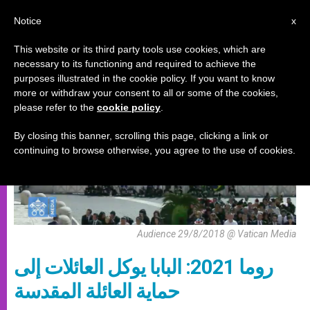
AR
Notice
x
This website or its third party tools use cookies, which are
necessary to its functioning and required to achieve the
لقاءات عالمية للعائلات
purposes illustrated in the cookie policy. If you want to know
more or withdraw your consent to all or some of the cookies,
please refer to the
cookie policy
.
By closing this banner, scrolling this page, clicking a link or
continuing to browse otherwise, you agree to the use of cookies.
Audience 29/8/2018 @ Vatican Media
روما 2021: البابا يوكل العائلات إلى
حماية العائلة المقدسة