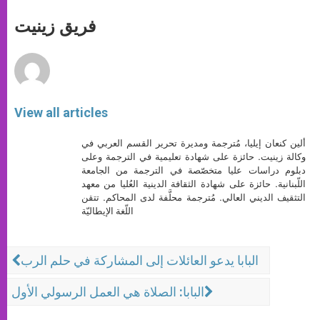
A
n
o
e
p
g
o
r
فريق زينيت
p
e
k
r
View all articles
ألين كنعان إيليا، مُترجمة ومديرة تحرير القسم العربي في
وكالة زينيت. حائزة على شهادة تعليمية في الترجمة وعلى
دبلوم دراسات عليا متخصّصة في الترجمة من الجامعة
اللّبنانية. حائزة على شهادة الثقافة الدينية العُليا من معهد
التثقيف الديني العالي. مُترجمة محلَّفة لدى المحاكم. تتقن
اللّغة الإيطاليّة
البابا يدعو العائلات إلى المشاركة في حلم الرب
البابا: الصلاة هي العمل الرسولي الأول