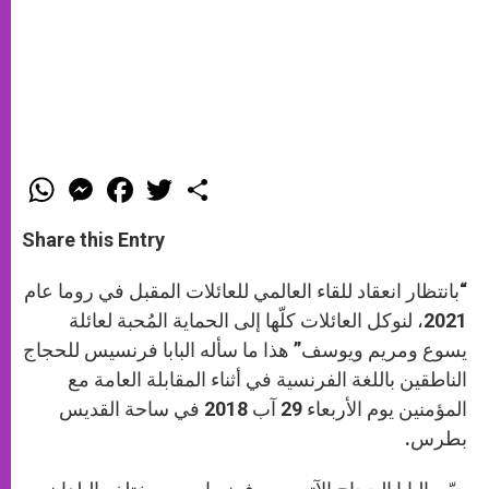
W
M
F
T
S
h
e
a
w
h
a
s
c
i
a
t
s
e
t
r
Share this Entry
s
e
b
t
e
A
n
o
e
p
g
o
r
“بانتظار انعقاد للقاء العالمي للعائلات المقبل في روما عام
p
e
k
r
2021، لنوكل العائلات كلّها إلى الحماية المُحبة لعائلة
يسوع ومريم ويوسف” هذا ما سأله البابا فرنسيس للحجاج
الناطقين باللغة الفرنسية في أثناء المقابلة العامة مع
المؤمنين يوم الأربعاء 29 آب 2018 في ساحة القديس
بطرس.