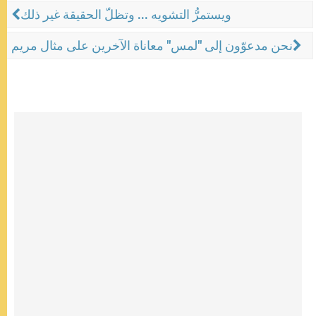
ويستمرُّ التشويه ... وتظلّ الحقيقة غير ذلك
نحن مدعوّون إلى "لمس" معاناة الآخرين على مثال مريم