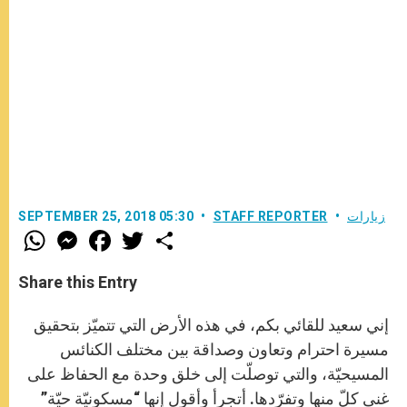
زيارات
STAFF REPORTER
SEPTEMBER 25, 2018 05:30
W
M
F
T
S
h
e
a
w
h
a
s
c
i
a
t
s
e
t
r
Share this Entry
s
e
b
t
e
A
n
o
e
p
g
o
r
إني سعيد للقائي بكم، في هذه الأرض التي تتميّز بتحقيق
p
e
k
r
مسيرة احترام وتعاون وصداقة بين مختلف الكنائس
المسيحيّة، والتي توصلّت إلى خلق وحدة مع الحفاظ على
غنى كلّ منها وتفرّدها. أتجرأ وأقول إنها “مسكونيّة حيّة”