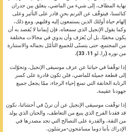
نهاية المطاف، إلى شيء من الماضي، ينغلق بين جدران
كنائسنا، فيتوقّف عن الترنم بحنٍ قادر على التأثير وعلى
إلهام حياة أولئك الذين يستمعون إليه وقلبهم. ومع ذلك،
وكما يقول الإنجيل الذي سمعناه، فإن إيماننا لا يُقصد به أن
يكون مخفيًا، بل أن يُعرَف وأن يدوي في مجالات مختلفة
من المجتمع، حتى يتسنّى للجميع التأمّل بجماله والاستنارة
من نوره (را. لو 11، 33).
إذا توقّفنا في حياتنا عن عزف موسيقى الإنجيل، وتحوّلت
إلى قطعة جميلة للماضي، فلن تكون قادرة على كسر
الرتابة الخانقة التي تمنع إحياء الرجاء، ممّا يجعل جميع
جهودنا عقيمة.
إذا توقّفت موسيقى الإنجيل عن أن ترنّ في أحشائنا، نكون
قد فقدنا الفرح الذي ينبع من التعاطف، والحنان الذي يولد
من الثقة، والقدرة على التصالح التي تجد مصدرها في
الإدراك بأننا دوما مسامَحون-مرسَلون.