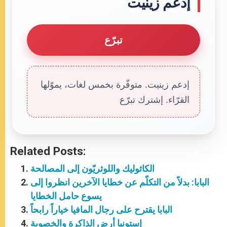
إدعم زينيت
تبرّع
إدعم زينيت. متوفّرة بخمس لغات، يموّلها
القرّاء. إشترك تبرّع
Related Posts:
الكاثوليك واللوثريّون إلى المصالحة
البابا: بدلاً من التكلّم عن خطايا الآخرين انظروا إلى
يسوع حامل الخطايا
البابا يقترح على رجال المافيا خياراً رابحاً
إستونيا أرض الذاكرة والخصوبة