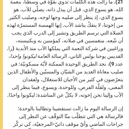
21). ما زالت هذه الكلمات تدوي بقوّة في وسطنا، بنعمة
الله. هو يسوع الذي، قبل أن يبذل ذاته، يصلّي للآب. هو
يسوع الذي، إذ ينظر إلى صليبه وجها لوجه، وصليب الكثير
من إخوتنا، لا ينفكّ يناشد الآب. إنها الهمسة المستمرّة لهذه
الصلاة التي ترسم الطريق وتشير إلى الدرب الذي يجب
أن نتّبعه. منغمسين في صلاته، كمؤمنين به وبكنيسته،
وراغبين في شركة النعمة التي يملكها الآب منذ الأبدية (را.
القديس يوحنا بولس الثاني، الرسالة العامة
ليكونوا واحدا
،
عدد 9)، نجد الطريق الوحيدة الممكنة لأيّة مسكونيّة: في
صليب معاناة العديد من الشبّان والمسنّين والأطفال الذين
يتعرّضون في كثير من الأحيان للاستغلال، ولفقدان
المعنى، ولقلّة الفرص، وللوحدة. ويسوع، فيما ينظر إلى
الآب وإلينا نحن إخوته، لا يكلّ عن المناشدة: ليكونوا واحدًا.
إن الرسالة اليوم ما زالت تستقضينا وتطالبنا بالوحدة؛
فالرسالة هي التي تتطلّب منّا التوقّف عن النظر إلى
جراحات الماضي وأيّ موقف ذاتيّ-المرجعيّة، كي نركّز