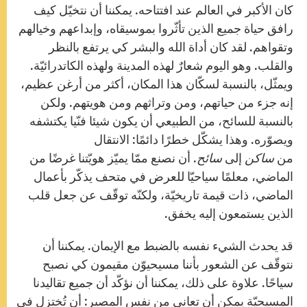
كان الأكبر في العالم عند افتتاحه. يمكننا أن نتخيّل كيف
رافق حياة جميع الذين تأثّروا بموسيقاه، وإبداعهم وخيالهم
وتقواهم. لقد كان أداة الله والبشر كي يرتفع بالنظر
والقلب. وهو اليوم شعارٌ لهذه المدينة ولهذه الكاتدرائيّة.
ويمثّل، بالنسبة لسكّان هذا المكان، أكثر من أرغن عظيم،
إنه جزء من حياتهم، ومن وتراثهم ومن هويتهم. ولكن
بالنسبة للسائح، من الطبيعي أن يكون شيئا فنّيا يكتشفه
ويصوّره. وهذا يشكّل خطرًا دائمًا: الانتقال
من
ساكن
إلى
سائح
. أن نصنع ممّا يميّز هويّتنا غرضًا من
الماضي، معلمًا سياحيّا للعرض في متحف يذكّر بأعمال
الماضي، ذات قيمة تاريخيّة، ولكنّه توقّف عن جعل قلب
الذين يستمعون إليه يخفق.
قد يحدث الشيء نفسه بالضبط مع الإيمان. يمكننا أن
نتوقّف عن الشعور بأننا مسيحيوّن مقيمون كي نصبح
سياحًا. علاوة على ذلك، يمكننا أن نؤكّد أن جميع تقاليدنا
المسيحيّة يمكن أن تعاني من نفس المصير: أن تُختزل في