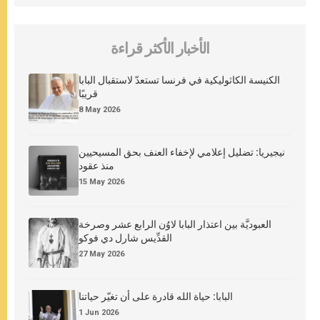
الأخبار الأكثر قراءة
الكنيسة الكاثوليكية في فرنسا تستعدّ لاستقبال البابا
قريبًا
8 May 2026
نيجيريا: تضليل إعلامي لإخفاء العنف بحق المسيحيين
منذ عقود
15 May 2026
العبوديَّة بين اعتذار البابا لاوُن الرابع عشر وصرخة
القدِّيس شارل دي فوكو
27 May 2026
البابا: حياة الله قادرة على أن تغيّر حياتنا
1 Jun 2026