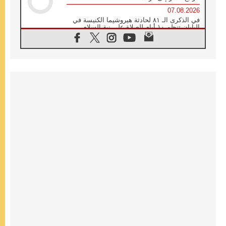
07.08.2026
في الذكرى الـ ٨١ لحادثة هيروشيما الكنيسة في
اليابان تنظم ١٠ أيام للصلاة على نية السلام
07.08.2026
الكنيسة في الأوروغواي: زيارة البابا ستعزز
الإيمان والرجاء
06.08.2026
الاجتماع الشهري للمطارنة الموارنة
06.08.2026
الكاردينال روسي: زيارة البابا لاوُن إلى الأرجنتين
هي تكريم للبابا فرنسيس
06.08.2026
زيارة البابا إلى البيرو ستكون زمن نعمة ومصالحة
ورجاء
06.08.2026
الكاردينال بارولين في المكسيك: علينا أن نكون
حاضرين إلى جانب المهمشين والمهاجرين
والأجانب
06.08.2026
البابا لاوُن الرابع عشر للشباب في أسيزي:
"أوروبا والعالم يبحثان اليوم عن قديسين جُدد
فيكم"