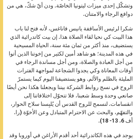
وتشكّل إحدى ميزات ليتونيا الخاصّة. ودن أيّ شكّ، هي من
دوافع الرجاء والامتنان.
شكرا لرئيس الأساقفة يانيس فاناغس، لأنه فتح لنا باب
هذا البيت كي نحيا لقاء الصلاة هذا. إن بيت كاتدرائية الذي
يستضيف، منذ أكثر من ثمان مئة سنة، الحياة المسيحية
في هذه المدينة؛ هو شاهد أمين لكثير من إخوتنا الذين أتوا
من أجل العبادة والصلاة، ومن أجل مساندة الرجاء في
أوقات المعاناة وكي يجدوا الشجاعة لمواجهة الفترات
المليئة بالظلم والألم. وهو يستضيفنا اليوم كيما يستمرّ
الروح في نسج روابط الشركة بيننا ويجعلنا هكذا نحن أيضًا
صانعي وحدة وسط شعبنا، فلا تتحوّل اختلافاتنا إلى
انقسامات. لنسمح للروح القدس أن يُلبِسنا سلاح الحوار،
والتفهّم، والبحث عن الاحترام المتبادل وعن الأخوّة (را.
أف 6، 13- 18).
يوجد في هذه الكاتدرائية أحد أقدم الأراغن في أوروبا وقد