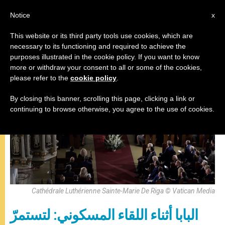
AR
Notice
x
This website or its third party tools use cookies, which are
necessary to its functioning and required to achieve the
زيارات
purposes illustrated in the cookie policy. If you want to know
more or withdraw your consent to all or some of the cookies,
please refer to the
cookie policy
.
By closing this banner, scrolling this page, clicking a link or
continuing to browse otherwise, you agree to the use of cookies.
Cathédrale Luthérienne Sainte-Marie De Riga © Vatican Media
البابا أثناء اللقاء المسكوني: لتستمرّ