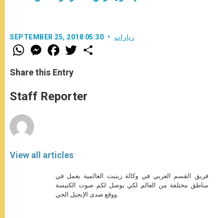
زيارات
SEPTEMBER 25, 2018 05:30
W
M
F
T
S
h
e
a
w
h
a
s
c
i
a
t
s
e
t
r
Share this Entry
s
e
b
t
e
A
n
o
e
p
g
o
r
Staff Reporter
p
e
k
r
View all articles
فريق القسم العربي في وكالة زينيت العالمية يعمل في
مناطق مختلفة من العالم لكي يوصل لكم صوت الكنيسة
ووقع صدى الإنجيل الحي.