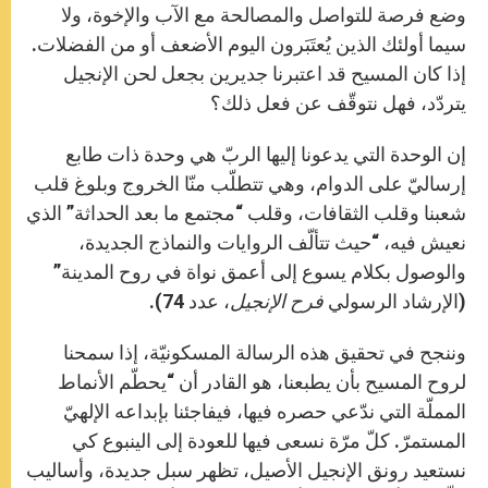
وضع فرصة للتواصل والمصالحة مع الآب والإخوة، ولا
سيما أولئك الذين يُعتَبَرون اليوم الأضعف أو من الفضلات.
إذا كان المسيح قد اعتبرنا جديرين بجعل لحن الإنجيل
يتردّد، فهل نتوقّف عن فعل ذلك؟
إن الوحدة التي يدعونا إليها الربّ هي وحدة ذات طابع
إرساليّ على الدوام، وهي تتطلّب منّا الخروج وبلوغ قلب
شعبنا وقلب الثقافات، وقلب “مجتمع ما بعد الحداثة” الذي
نعيش فيه، “حيث تتألّف الروايات والنماذج الجديدة،
والوصول بكلام يسوع إلى أعمق نواة في روح المدينة”
(الإرشاد الرسولي
فرح الإنجيل
، عدد 74).
وننجح في تحقيق هذه الرسالة المسكونيّة، إذا سمحنا
لروح المسيح بأن يطبعنا، هو القادر أن “يحطّم الأنماط
المملّة التي ندّعي حصره فيها، فيفاجئنا بإبداعه الإلهيّ
المستمرّ. كلّ مرّة نسعى فيها للعودة إلى الينبوع كي
نستعيد رونق الإنجيل الأصيل، تظهر سبل جديدة، وأساليب