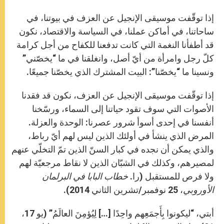
إذا توقّفت موسيقى الإنجيل عن العزف في بيوتنا، في
ساحاتنا، في أماكن عملنا، في السياسة والاقتصاد، نكون
قد أطفأنا النغمة التي كانت تدفعنا للكفاح من أجل كرامة
كلّ رجل وامرأة من أيّ أصل، وانغلقنا في ما “يخصّني”
ونسينا ما “يخصّنا”: البيت المشترك الذي يخصّنا جميعًا.
إذا توقّفت موسيقى الإنجيل عن العزف، نكون قد فقدنا
الأصوات التي سوف تقود حياتنا إلى السماء، ورسّخنا
أنفسنا في إحدى أسوأ شرور عصرنا: الوحدة والعزلة.
المرض الذي ينشأ في أولئك الذين ليس لهم أيّ رباط،
والذي يمكن أن نجده في كبار السنّ الذين تمّ التخلّي عنهم
لمصيرهم، وكذلك في الشبّان الذين لا نقاط مرجعيّة لهم
ولا فرص للمستقبل (را.
خطاب البابا في البرلمان
الأوروبي
، 25 نوفمبر/تشرين الثاني 2014).
أبتي، “ليكونوا بِأَجمَعِهم واحِدًا […] لِيُؤمِنَ العالَمُ” (يو 17،