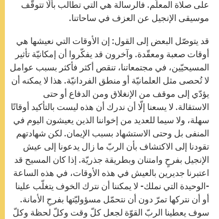
على صلاة المعلّم. فالرسالة هي التي تطالب بألّا تتوقّف
موسيقى الإنجيل عن العزف في ساحاتنا.
قد يتوصّل البعض إلى القول: إن الأوقات التي نعيشها هي
أوقات صعبة ومعقّدة. وآخرون قد يفكّروا أن إمكانيّة تأثير
المسيحيّين، في مجتمعاتنا، تنقص أكثر فأكثر بسبب عوامل
لا تُحصى مثل العلمانيّة أو منطق الفردانيّة. هذا لا يمكنه أن
يؤدّي إلى موقف من الإنغلاق ومن الدفاع أو حتى
الاستقالة. لا يسعنا إلّا أن ندرك أن هذه ليست بالتأكيد أوقاتًا
سهلة، ولا سيما للعديد من إخواننا الذين يعيشون اليوم في
المنفى بل وحتى الاستشهاد بسبب الإيمان. لكن شهادتهم
تقودنا إلى الاكتشاف بأن الربّ ما زال يدعونا إلى عيش
الإنجيل بفرحٍ وامتنان وبطريقة جذريّة. إذا كان المسيح قد
اعتبرنا جديرين بالعيش في هذه الأوقات، في هذه الساعة
-الوحيدة التي نملك- لا يمكننا أن نترك الخوف يتغلّب علينا
أو أن نتركها تمرّ دون أن نتحمّل مسؤوليّتها بفرحِ الأمانة.
سوف يعطينا الربّ القوّة لجعل كلّ وقت وكلّ لحظة وكلّ