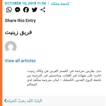
كنيسة محليّة
OCTOBER 10, 2018 11:06
W
M
F
T
S
h
e
a
w
h
a
s
c
i
a
t
s
e
t
r
Share this Entry
s
e
b
t
e
A
n
o
e
p
g
o
r
فريق زينيت
p
e
k
r
View all articles
ندى بطرس مترجمة في القسم العربي في وكالة زينيت،
حائزة على شهادة في اللغات، وماجستير في الترجمة من
جامعة الروح القدس، الكسليك - لبنان مترجمة محلّفة لدى
المحاكم
البابا: الله يحبّ الحياة