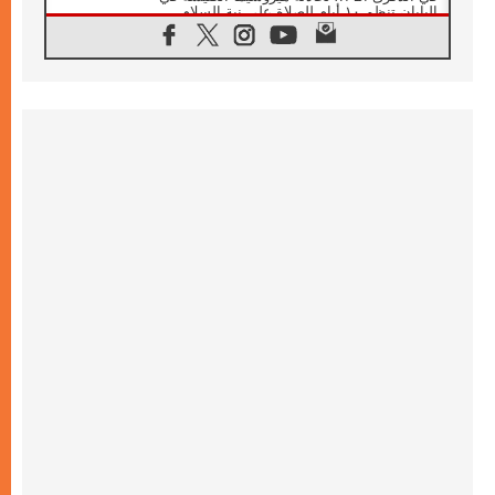
اليابان تنظم ١٠ أيام للصلاة على نية السلام
07.08.2026
الكنيسة في الأوروغواي: زيارة البابا ستعزز
الإيمان والرجاء
06.08.2026
الاجتماع الشهري للمطارنة الموارنة
06.08.2026
الكاردينال روسي: زيارة البابا لاوُن إلى الأرجنتين
هي تكريم للبابا فرنسيس
06.08.2026
زيارة البابا إلى البيرو ستكون زمن نعمة ومصالحة
ورجاء
06.08.2026
الكاردينال بارولين في المكسيك: علينا أن نكون
حاضرين إلى جانب المهمشين والمهاجرين
والأجانب
06.08.2026
البابا لاوُن الرابع عشر للشباب في أسيزي:
"أوروبا والعالم يبحثان اليوم عن قديسين جُدد
فيكم"