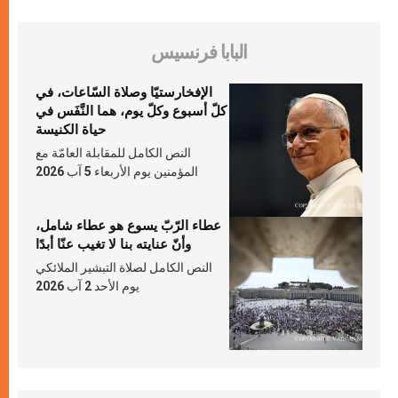
البابا فرنسيس
الإفخارستيّا وصلاة السّاعات، في
كلّ أسبوع وكلّ يوم، هما النَّفَس في
حياة الكنيسة
النص الكامل للمقابلة العامّة مع
المؤمنين يوم الأربعاء 5 آب 2026
عطاء الرّبّ يسوع هو عطاء شامل،
وأنّ عنايته بنا لا تغيب عنّا أبدًا
النص الكامل لصلاة التبشير الملائكي
يوم الأحد 2 آب 2026