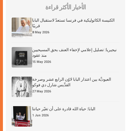
الأخبار الأكثر قراءة
الكنيسة الكاثوليكية في فرنسا تستعدّ لاستقبال البابا
قريبًا
8 May 2026
نيجيريا: تضليل إعلامي لإخفاء العنف بحق المسيحيين
منذ عقود
15 May 2026
العبوديَّة بين اعتذار البابا لاوُن الرابع عشر وصرخة
القدِّيس شارل دي فوكو
27 May 2026
البابا: حياة الله قادرة على أن تغيّر حياتنا
1 Jun 2026