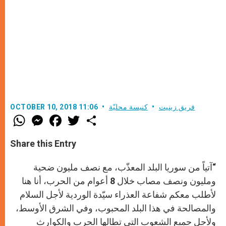
فريق زينيت
كنيسة محليّة
OCTOBER 10, 2018 11:06
W
M
F
T
S
h
e
a
w
h
a
s
c
i
a
t
s
e
t
r
Share this Entry
s
e
b
t
e
A
n
o
e
p
g
o
r
“آتياً من سوريا البلد المعذّب، مع نصف مليون ضحية
p
e
k
r
ومليون ونصف مصاب خلال 8 أعوام من الحرب، أنا هنا
لأطلب معكم شفاعة العذراء سيّدة الوردية لأجل السلام
والمصالحة في هذا البلد المحبوب، وفي الشرق الأوسط،
ولأجل جميع الشعوب التي تطالها الحرب والكوارث