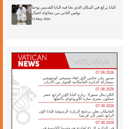
البابا يركع في المكان الذي نجا فيه البابا القديس يوحنا
بولس الثاني من محاولة اغتيال
13 May 2026
07.08.2026
صدور بيان ختامي لأول لقاء مسيحي كونفوشي
بمشاركة الدائرة الفاتيكانية للحوار بين الأديان
07.08.2026
الكاردينال ستورلا: زيارة البابا لاوُن الرابع عشر
ستكون بشرى سارة للأوروغواي بأكملها
07.08.2026
الفاتيكان يعلن برنامج الزيارة الرسولية للبابا لاوُن
الرابع عشر إلى فرنسا
07.08.2026
في الذكرى الـ ٨١ لحادثة هيروشيما الكنيسة في