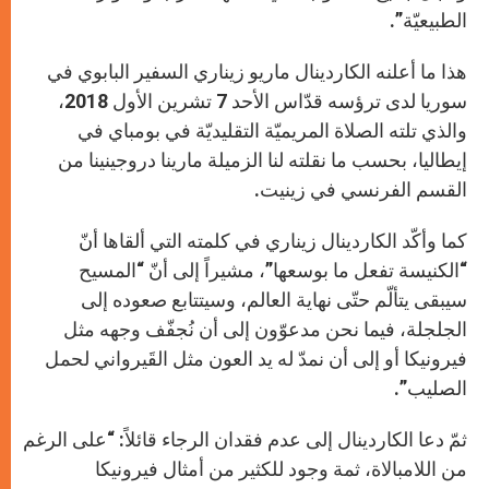
الطبيعيّة”.
هذا ما أعلنه الكاردينال ماريو زيناري السفير البابوي في
سوريا لدى ترؤسه قدّاس الأحد 7 تشرين الأول 2018،
والذي تلته الصلاة المريميّة التقليديّة في بومباي في
إيطاليا، بحسب ما نقلته لنا الزميلة مارينا دروجينينا من
القسم الفرنسي في زينيت.
كما وأكّد الكاردينال زيناري في كلمته التي ألقاها أنّ
“الكنيسة تفعل ما بوسعها”، مشيراً إلى أنّ “المسيح
سيبقى يتألّم حتّى نهاية العالم، وسيتتابع صعوده إلى
الجلجلة، فيما نحن مدعوّون إلى أن نُجفّف وجهه مثل
فيرونيكا أو إلى أن نمدّ له يد العون مثل القَيرواني لحمل
الصليب”.
ثمّ دعا الكاردينال إلى عدم فقدان الرجاء قائلاً: “على الرغم
من اللامبالاة، ثمة وجود للكثير من أمثال فيرونيكا