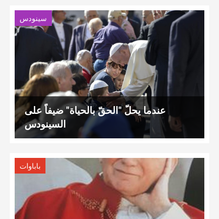
سينودس
عندما يحلّ "الحقّ بالحياة" ضيفاً على
السينودس
باباوات