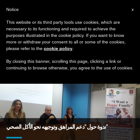
AR
Notice
x
This website or its third party tools use cookies, which are
necessary to its functioning and required to achieve the
DAY
purposes illustrated in the cookie policy. If you want to know
October 11th, 2018
more or withdraw your consent to all or some of the cookies,
please refer to the
cookie policy
.
By closing this banner, scrolling this page, clicking a link or
continuing to browse otherwise, you agree to the use of cookies.
DERNIÈRES NOUVELLES
ندوة حول "دعم المراهق وتوجيهه نحو الأكل الصحي"