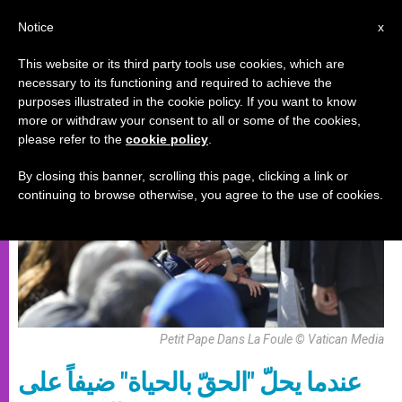
AR
Notice
x
This website or its third party tools use cookies, which are
necessary to its functioning and required to achieve the
سينودس
purposes illustrated in the cookie policy. If you want to know
more or withdraw your consent to all or some of the cookies,
please refer to the
cookie policy
.
By closing this banner, scrolling this page, clicking a link or
continuing to browse otherwise, you agree to the use of cookies.
Petit Pape Dans La Foule © Vatican Media
عندما يحلّ "الحقّ بالحياة" ضيفاً على