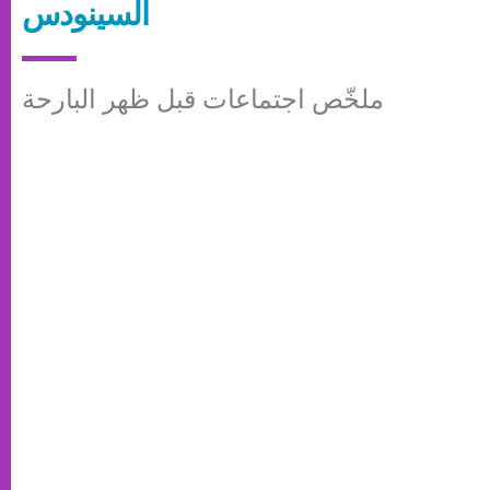
السينودس
ملخّص اجتماعات قبل ظهر البارحة