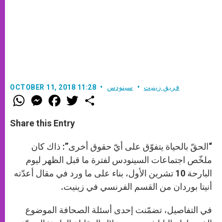
فريق زينيت
سينودس
OCTOBER 11, 2018 11:28
W
M
F
T
S
h
e
a
w
h
a
s
c
i
a
t
s
e
t
r
Share this Entry
s
e
b
t
e
A
n
o
e
p
g
o
r
“الحقّ بالحياة يتفوّق على أيّ حقوق أخرى”: ذاك كان
p
e
k
r
ملخّص اجتماعات السينودس لفترة ما قبل الظهر ليوم
البارحة 10 تشرين الأول، بناء على ما ورد في مقال أعدّته
أنيتا بوردان من القسم الفرنسي في زينيت.
في التفاصيل، تضمّنت إحدى أسئلة الصحافة الموضوع