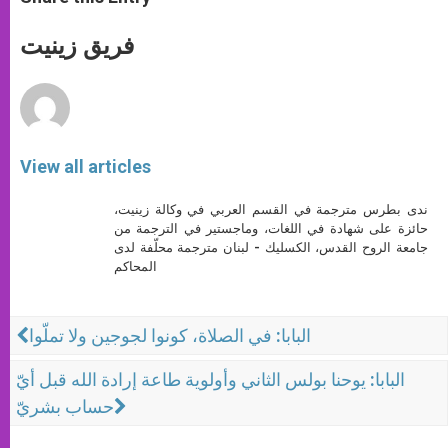
s
e
b
t
e
A
n
o
e
p
g
o
r
فريق زينيت
p
e
k
r
View all articles
ندى بطرس مترجمة في القسم العربي في وكالة زينيت،
حائزة على شهادة في اللغات، وماجستير في الترجمة من
جامعة الروح القدس، الكسليك - لبنان مترجمة محلّفة لدى
المحاكم
البابا: في الصلاة، كونوا لجوجين ولا تملّوا
البابا: يوحنا بولس الثاني وأولوية طاعة إرادة الله قبل أيّ
حساب بشريّ