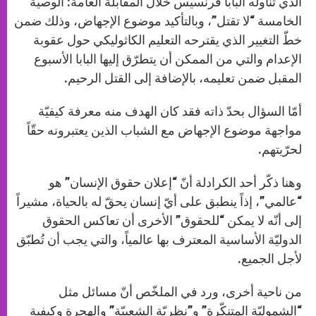
الذي تناوله البابا فرنسيس خلال المقابلة العامة: الوصيّة
الخامسة “لا تقتل”، وبالتأكيد موضوع الإجهاض، وذلك ضمن
خطّ التغيير الذي يقترحه التعليم الكاثوليكي حول عقوبة
الإعدام والتي من الممكن أن يتطرّق إليها البابا الأسبوع
المقبل ضمن تعليمه، بالإضافة إلى القتل الرحيم.
أمّا السؤال بحدّ ذاته فقد كان الهدف منه معرفة كيفيّة
مواجهة موضوع الإجهاض مع الشباب الذين يعتبرونه حقّاً
لحرّيتهم.
وهنا ذكّر أحد الكرادلة أنّ “إعلان حقوق الإنسان” هو
“عالمي”، إذاً ينطبق على أيّ إنسان يحقّ له بالحياة، مشيراً
إلى أنّه لا يمكن “للحقوق” الأخرى أن تعاكس الحقوق
الدوليّة الأساسية المعترف بها عالمياً، والتي يجب أن تُطبّق
لأجل الجميع.
من ناحية أخرى، ورد في الملخّص أنّ مسائل مثل
“الشموليّة المتنكّرة” و”نظريّة الشعبيّة” والهجرة وكيفية