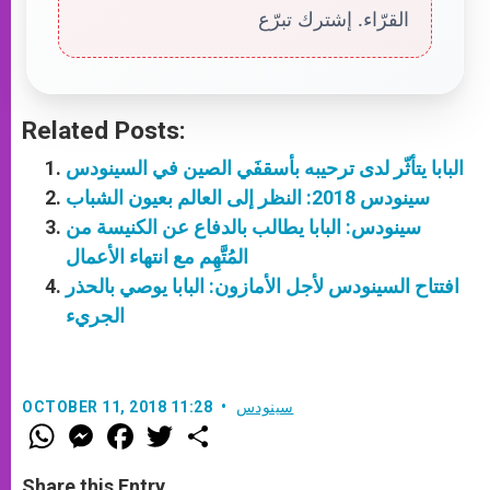
القرّاء. إشترك تبرّع
Related Posts:
البابا يتأثّر لدى ترحيبه بأسقفَي الصين في السينودس
سينودس 2018: النظر إلى العالم بعيون الشباب
سينودس: البابا يطالب بالدفاع عن الكنيسة من
المُتَّهِم مع انتهاء الأعمال
افتتاح السينودس لأجل الأمازون: البابا يوصي بالحذر
الجريء
سينودس
OCTOBER 11, 2018 11:28
W
M
F
T
S
h
e
a
w
h
a
s
c
i
a
t
s
e
t
r
Share this Entry