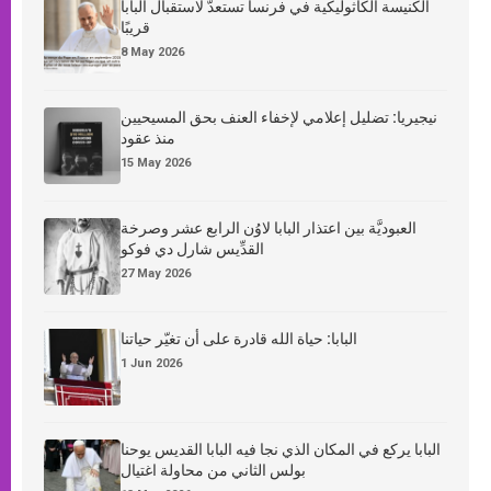
الكنيسة الكاثوليكية في فرنسا تستعدّ لاستقبال البابا
قريبًا
8 May 2026
نيجيريا: تضليل إعلامي لإخفاء العنف بحق المسيحيين
منذ عقود
15 May 2026
العبوديَّة بين اعتذار البابا لاوُن الرابع عشر وصرخة
القدِّيس شارل دي فوكو
27 May 2026
البابا: حياة الله قادرة على أن تغيّر حياتنا
1 Jun 2026
البابا يركع في المكان الذي نجا فيه البابا القديس يوحنا
بولس الثاني من محاولة اغتيال