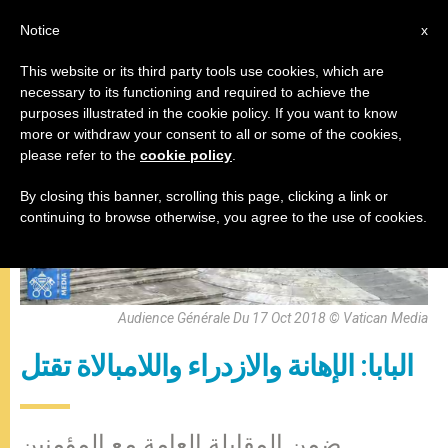
AR
Notice
x
This website or its third party tools use cookies, which are
necessary to its functioning and required to achieve the
,
المقابلة العامة
باباوات
purposes illustrated in the cookie policy. If you want to know
more or withdraw your consent to all or some of the cookies,
please refer to the
cookie policy
.
By closing this banner, scrolling this page, clicking a link or
continuing to browse otherwise, you agree to the use of cookies.
Audience Générale Du 17 Oct 2018 © Vatican Media
البابا: الإهانة والازدراء واللامبالاة تقتل
ضمن المقابلة العامة مع المؤمنين