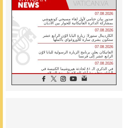
07.08.2026
صدور بيان ختامي لأول لقاء مسيحي كونفوشي
بمشاركة الدائرة الفاتيكانية للحوار بين الأديان
07.08.2026
الكاردينال ستورلا: زيارة البابا لاوُن الرابع عشر
ستكون بشرى سارة للأوروغواي بأكملها
07.08.2026
الفاتيكان يعلن برنامج الزيارة الرسولية للبابا لاوُن
الرابع عشر إلى فرنسا
07.08.2026
في الذكرى الـ ٨١ لحادثة هيروشيما الكنيسة في
اليابان تنظم ١٠ أيام للصلاة على نية السلام
07.08.2026
الكنيسة في الأوروغواي: زيارة البابا ستعزز
الإيمان والرجاء
06.08.2026
الاجتماع الشهري للمطارنة الموارنة
06.08.2026
الكاردينال روسي: زيارة البابا لاوُن إلى الأرجنتين
هي تكريم للبابا فرنسيس
06.08.2026