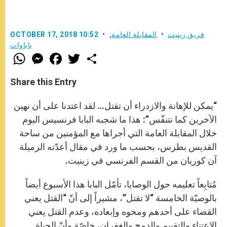
فريق زينيت
المقابلة العامة
,
OCTOBER 17, 2018 10:52
باباوات
W
M
F
T
S
h
e
a
w
h
a
s
c
i
a
t
s
e
t
r
Share this Entry
s
e
b
t
e
A
n
o
e
p
g
o
r
“يمكن للإهانة والازدراء أن تقتل… لقد اعتدنا على أن نهين
p
e
k
r
الآخرين كما نتنفّس”: هذا ما شجبه البابا فرنسيس اليوم
خلال المقابلة العامة التي أجراها مع المؤمنين من ساحة
القديس بطرس، بحسب ما ورد في مقال أعدّته الزميلة
آن كوريان من القسم الفرنسي في زينيت.
مُتابِعاً تعليمه حول الوصايا، تأمّل البابا هذا الأسبوع أيضاً
بالوصيّة الخامسة “لا تقتل”، مشيراً إلى أنّ “القتل يعني
القضاء على أحدهم ومحوه وإبعاده، وعدم القتل يعني
الاعتناء والتقييم والدمج والغفران، خاصّة وأنّ الحياة