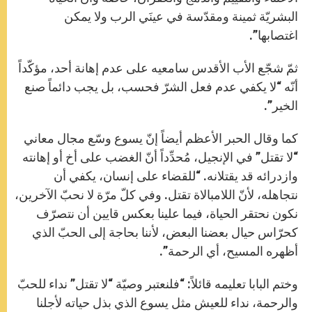
البشريّة ثمينة ومقدّسة في عينَي الرب ولا يمكن
اغتصابها”.
ثمّ شجّع الأب الأقدس سامعيه على عدم إهانة أحد، مؤكّداً
أنّه “لا يكفي عدم فعل الشرّ فحسب، بل يجب دائماً صنع
الخير”.
كما وقال الحبر الأعظم أيضاً إنّ يسوع وسّع مجال معاني
“لا تقتل” في الإنجيل، مُحدِّداً أنّ الغضب على أخ أو إهانته
وازدرائه قد يقتلانه. “للقضاء على إنسان، يكفي أن
نتجاهله، لأنّ اللامبالاة تقتل. وفي كلّ مرّة لا نحبّ الآخرين،
نكون نحتقر الحياة، فيما علينا بعكس قايين أن نتصرّف
كحرّاس حيال بعضنا البعض، لأننا بحاجة إلى الحبّ الذي
أظهره المسيح، أي الرحمة”.
وختم البابا تعليمه قائلاً: “فلنعتبر وصيّة “لا تقتل” نداء للحبّ
والرحمة، نداء للعيش مثل يسوع الذي بذل حياته لأجلنا