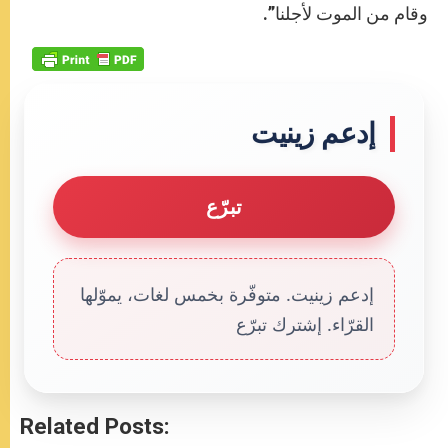
وقام من الموت لأجلنا”.
إدعم زينيت
تبرّع
إدعم زينيت. متوفّرة بخمس لغات، يموّلها
القرّاء. إشترك تبرّع
Related Posts: