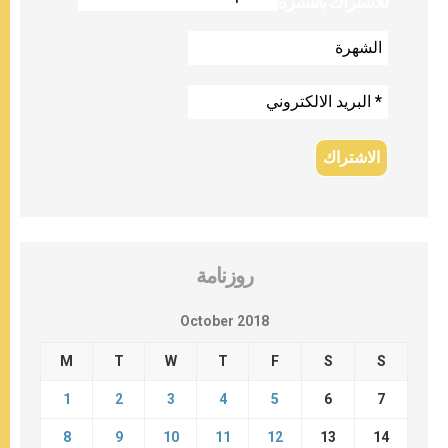
للاشتراك بالنشرة
روزنامة
October 2018
M
T
W
T
F
S
S
1
2
3
4
5
6
7
8
9
10
11
12
13
14