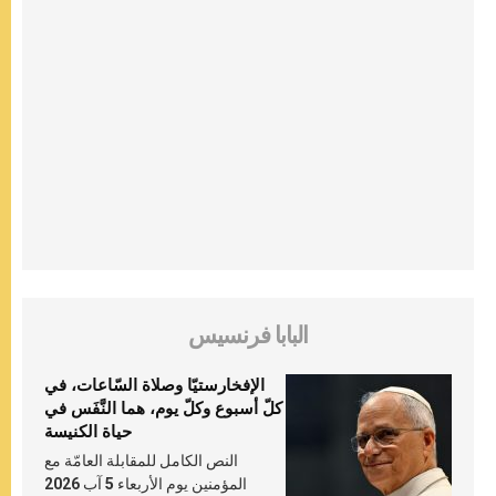
البابا فرنسيس
الإفخارستيّا وصلاة السّاعات، في
كلّ أسبوع وكلّ يوم، هما النَّفَس في
حياة الكنيسة
النص الكامل للمقابلة العامّة مع
المؤمنين يوم الأربعاء 5 آب 2026