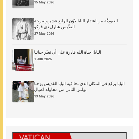
15 May 2026
العبوديَّة بين اعتذار البابا لاوُن الرابع عشر وصرخة
القدِّيس شارل دي فوكو
27 May 2026
البابا: حياة الله قادرة على أن تغيّر حياتنا
1 Jun 2026
البابا يركع في المكان الذي نجا فيه البابا القديس يوحنا
بولس الثاني من محاولة اغتيال
13 May 2026