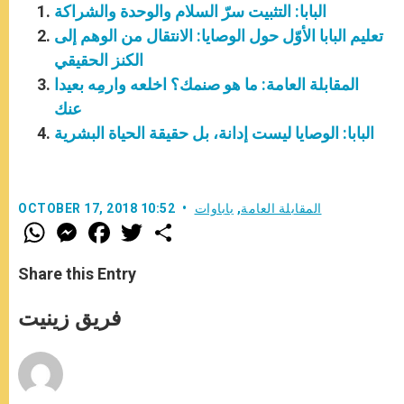
البابا: التثبيت سرّ السلام والوحدة والشراكة
تعليم البابا الأوّل حول الوصايا: الانتقال من الوهم إلى
الكنز الحقيقي
المقابلة العامة: ما هو صنمك؟ اخلعه وارمِه بعيدا
عنك
البابا: الوصايا ليست إدانة، بل حقيقة الحياة البشرية
المقابلة العامة
,
باباوات
OCTOBER 17, 2018 10:52
W
M
F
T
S
h
e
a
w
h
a
s
c
i
a
t
s
e
t
r
Share this Entry
s
e
b
t
e
A
n
o
e
p
g
o
r
فريق زينيت
p
e
k
r