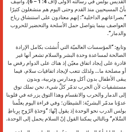
القديس بولس في رسالته الأولى (أف 4: 1 – 6). وأسِف
بأنّ المسيحيين منذ القدم وحتى اليوم هم منشغلون كثيرًا
“بصراعاتهم الداخلية”: إنهم معتادون على استنشاق رياح
العواصف بينما يتواصل حمل الأسلحة والتحضير للحروب
والدمار”.
وتابع: “المؤسسات العالميّة التي أُنشئت بكامل الإرادة
الصالحة لمساعدة وحدة البشر والسلام تشعر أنها غير
قادرة على إيجاد اتفاق معيّن إذ هناك على الدوام رفض ما
أو مصلحة ما… ولذلك تتعب لإيجاد اتفاقيات سلام، فيما
يبقى الأطفال بدون أكل ومدارس وتربية، وبدون
مستشفيات لأن الحرب تدمّر كلَّ شيء. نحن نملك توق
إلى الدمار والحرب والانقسام وهذا التوق يزرعه في قلوبنا
عدوّنا مدمّر البشريّة: الشيطان؛ وفي قراءة اليوم يعلّمنا
بولس الدرب نحو الوحدة إذ يقول إنّها: “وَحدَةِ الرّوحِ بِرِباطِ
السَّلام” وبالتالي يمكننا القول إنّ السلام يحمل إلى الوحدة.