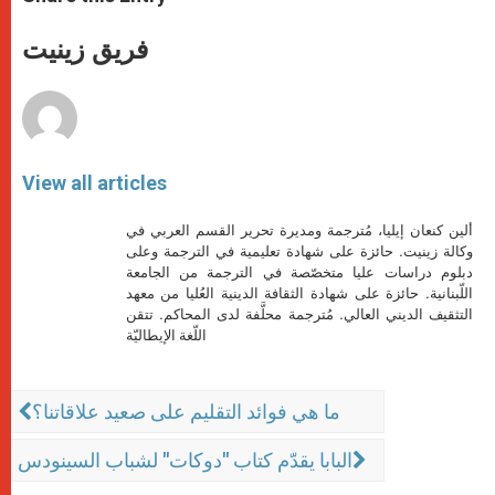
s
e
b
t
e
A
n
o
e
p
g
o
r
فريق زينيت
p
e
k
r
View all articles
ألين كنعان إيليا، مُترجمة ومديرة تحرير القسم العربي في
وكالة زينيت. حائزة على شهادة تعليمية في الترجمة وعلى
دبلوم دراسات عليا متخصّصة في الترجمة من الجامعة
اللّبنانية. حائزة على شهادة الثقافة الدينية العُليا من معهد
التثقيف الديني العالي. مُترجمة محلَّفة لدى المحاكم. تتقن
اللّغة الإيطاليّة
ما هي فوائد التقليم على صعيد علاقاتنا؟
البابا يقدّم كتاب "دوكات" لشباب السينودس