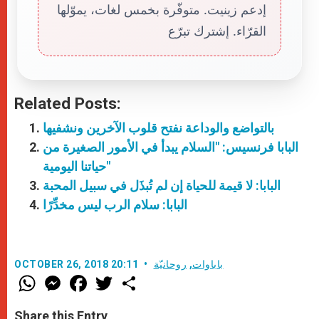
إدعم زينيت. متوفّرة بخمس لغات، يموّلها
القرّاء. إشترك تبرّع
Related Posts:
بالتواضع والوداعة نفتح قلوب الآخرين ونشفيها
البابا فرنسيس: "السلام يبدأ في الأمور الصغيرة من
حياتنا اليومية"
البابا: لا قيمة للحياة إن لم تُبذَل في سبيل المحبة
البابا: سلام الرب ليس مخدِّرًا
باباوات
,
روحانيّة
OCTOBER 26, 2018 20:11
W
M
F
T
S
h
e
a
w
h
a
s
c
i
a
t
s
e
t
r
Share this Entry