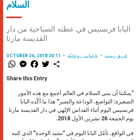
السلام
البابا فرنسيس في عظته الصباحية من دار
القديسة مارتا
فريق زينيت
باباوات
,
روحانيّة
OCTOBER 26, 2018 20:11
W
M
F
T
S
h
e
a
w
h
a
s
c
i
a
t
s
e
t
r
Share this Entry
s
e
b
t
e
A
n
o
e
p
g
o
r
“يمكننا أن نبني السلام في العالم أجمع مع هذه الأمور
p
e
k
r
الصغيرة: التواضع، الوداعة والصبر” هذا ما أكّده البابا
فرنسيس اليوم أثناء القداس الإلهي في دار القديسة مارتا
يوم الجمعة 26 تشرين الأول 2018.
في الواقع، تأمّل البابا اليوم في “نشيد الوحدة” الذي كتبه