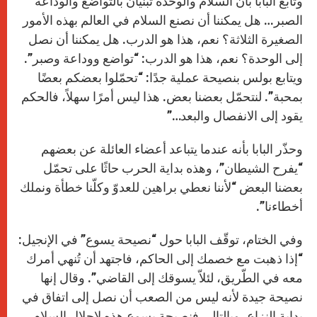
وتابع البابا بأنّ السلام والوحدة تُبنيان بالتواضع والوداعة
الصبر… هل يمكننا أن نصنع السلام في العالم بهذه الأمور
الصغيرة الثلاثة؟ نعم، هذا هو الدرب. هل يمكننا أن نصل
إلى الوحدة؟ نعم، هذا هو الدرب: “تواضع ووداعة وصبر”.
ويتابع بولس بنصيحة عملية جدًا: “تحمّلوا بعضكم بعضًا
بمحبة”. لنتحمّل بعضنا بعض. هذا ليس أمرًا سهلاً، فالحكم
يقود إلى الانفصال والبعد…”
وحذّر البابا بأنه عندما يتباعد أعضاء العائلة عن بعضهم
“يفرح الشيطان”، وهذه بداية الحرب حاثًا على تحمّل
بعضنا البعض “لأننا نعطي براهين للعدوّ وكلّنا خطأة ونملك
أخطاءنا”.
وفي الختام، توقّف البابا حول “نصيحة يسوع” في الإنجيل:
“إذا ذهبت مع خصمك إلى الحاكم، فاجتهد أن تُنهي أمرك
معه في الطّريق، لئلاّ يسوقك إلى القاضي”. وقال إنها
نصيحة جيدة لأنه ليس من الصعب أن نصل إلى اتفاق في
بداية النزاع، وبالتالي فنصيحة يسوع هذه لإحلال السلام