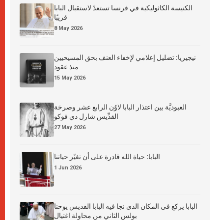
الكنيسة الكاثوليكية في فرنسا تستعدّ لاستقبال البابا
قريبًا
8 May 2026
نيجيريا: تضليل إعلامي لإخفاء العنف بحق المسيحيين
منذ عقود
15 May 2026
العبوديَّة بين اعتذار البابا لاوُن الرابع عشر وصرخة
القدِّيس شارل دي فوكو
27 May 2026
البابا: حياة الله قادرة على أن تغيّر حياتنا
1 Jun 2026
البابا يركع في المكان الذي نجا فيه البابا القديس يوحنا
بولس الثاني من محاولة اغتيال