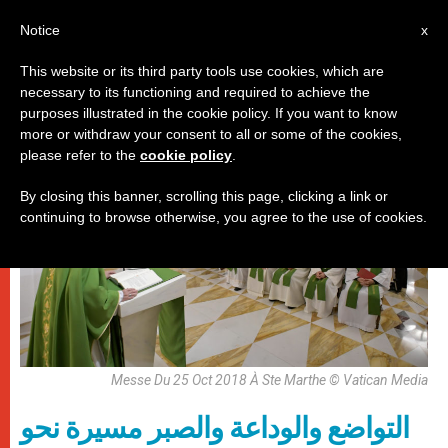
AR
Notice
x
This website or its third party tools use cookies, which are
necessary to its functioning and required to achieve the
,
باباوات
روحانيّة
purposes illustrated in the cookie policy. If you want to know
more or withdraw your consent to all or some of the cookies,
please refer to the
cookie policy
.
By closing this banner, scrolling this page, clicking a link or
continuing to browse otherwise, you agree to the use of cookies.
Messe Du 25 Oct 2018 À Ste Marthe © Vatican Media
التواضع والوداعة والصبر مسيرة نحو