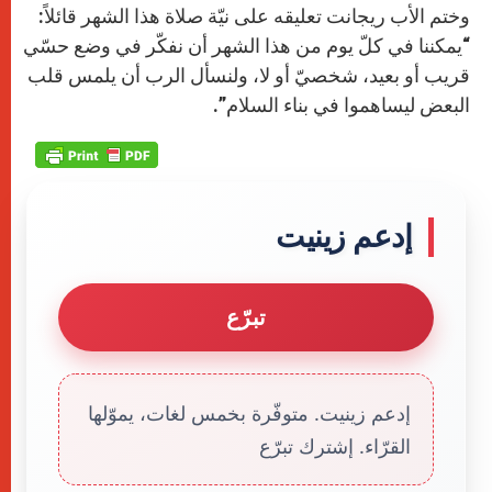
وختم الأب ريجانت تعليقه على نيّة صلاة هذا الشهر قائلاً:
“يمكننا في كلّ يوم من هذا الشهر أن نفكّر في وضع حسّي
قريب أو بعيد، شخصيّ أو لا، ولنسأل الرب أن يلمس قلب
البعض ليساهموا في بناء السلام”.
إدعم زينيت
تبرّع
إدعم زينيت. متوفّرة بخمس لغات، يموّلها
القرّاء. إشترك تبرّع