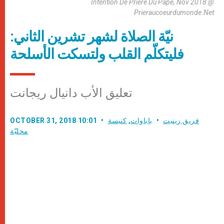
Intention De Prière Du Pape, Nov 2018 @
Prieraucoeurdumonde.net
نيّة الصلاة لشهر تشرين الثاني:
فليتكلّم القلب ولتسكت الأسلحة
تعليق الأب دانيال ريجانت
فريق زينيت
باباوات
,
كنيسة
OCTOBER 31, 2018 10:01
محليّة