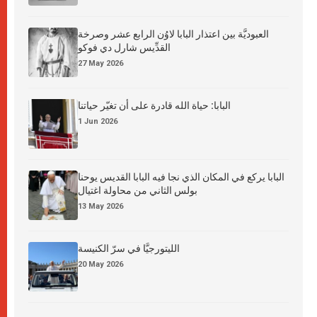
العبوديَّة بين اعتذار البابا لاوُن الرابع عشر وصرخة
القدِّيس شارل دي فوكو
27 May 2026
البابا: حياة الله قادرة على أن تغيّر حياتنا
1 Jun 2026
البابا يركع في المكان الذي نجا فيه البابا القديس يوحنا
بولس الثاني من محاولة اغتيال
13 May 2026
الليتورجيَّا في سرّ الكنيسة
20 May 2026