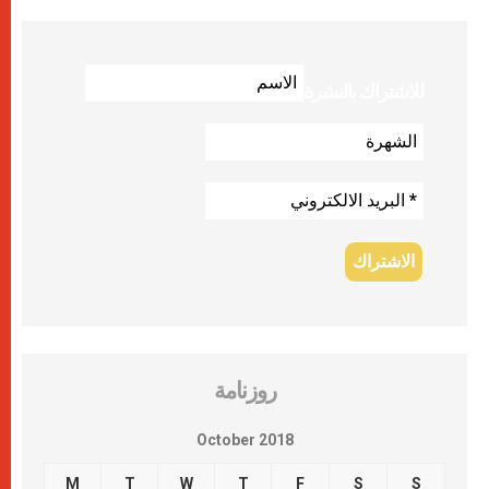
للاشتراك بالنشرة
روزنامة
October 2018
M
T
W
T
F
S
S