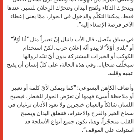
ويتحرّك الذكاء وتُفتح اليدان وتتحرّك الرِجلان للسير. عندها
فقط، يمكننا التكلّم والدخول في الحوار، ممّا يعني إعطاء
الآخر فرصة الإصغاء إليه”.
في سياق متّصل، قال الأب دانيال إنّ تعبيراً مثل “أنا أوّلاً”
أو “بلدي أوّلاً” لا يبدو أنّه إعلان حرب. لكنّ استخدام
الكوكب أو الخيرات المشتركة بدون أيّ تنبّه لزوالها
سيخلّف ضحايا… وفي هذه الحالة، على كلّ إنسان أن يفتح
عينيه وقلبه.
وأضاف الكاهن اليسوعي: “كما ويمكن لأيّ كلمة أو تعبير
أو ملاحظة أُسيء فهمها أن تعرّض الحوار للخطر، فيصبح
اللسان شائكاً والعينان خنجرين ولا تعود الأذنان ترغبان في
سماع الخير والفرح والاحترام، فتنغلق اليدان ويصبح
القلب متحجّراً. وهنا، تكون جميع أنواع الأسلحة قد
استولت على الموقف”.