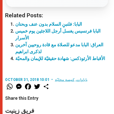
Related Posts:
البابا: فلنبنِ السلام بدون عنف وبحنان
البابا فرنسيس يغسل أرجل اللاجئين يوم خميس
الأسرار
العراق: البابا مدعو للصلاة مع قادة روحيين آخرين
لذكرى ابراهيم
الأقباط الأرثوذكس: شهادة حقيقيّة للإيمان والمحبّة
باباوات
,
كنيسة محليّة
OCTOBER 31, 2018 10:01
W
M
F
T
S
h
e
a
w
h
a
s
c
i
a
t
s
e
t
r
Share this Entry
s
e
b
t
e
A
n
o
e
p
g
o
r
فريق زينيت
p
e
k