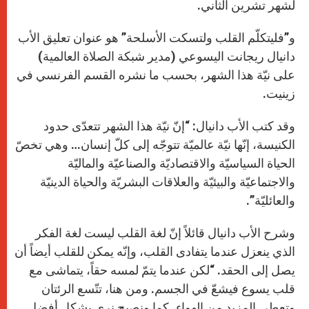
لشهر تشرين الثاني.
و”فليتكلّم القلب ولتسكت الأسلحة” هو عنوان تعليق الأب
دانيال ريجانت اليسوعي (مدير شبكة الصلاة العالمية)
على نيّة هذا الشهر، بحسب ما نشره القسم الفرنسي في
زينيت.
وقد كتب الأب دانيال: “إنّ نيّة هذا الشهر تتعدّى حدود
الكنيسة، إنّها نيّة عالميّة تتوجّه إلى كلّ إنسان… وهي تخصّ
الحياة السياسيّة والاقتصاديّة والصناعيّة والماليّة
والاجتماعيّة والبيئيّة والعلاقات البشريّة والحياة الدينيّة
والعائليّة”.
وشرح الأب دانيال قائلاً إنّ لغة القلب ليست لغة الفكر
الذي ينعزل عندما يتفادى القلب، وإنّه يمكن للقلب أيضاً أن
يصل إلى الحقد. “لكن عندما يتمّ لمسه حقاً، يتماشى مع
قلب يسوع فيشعّ في الجسم. ومن هنا، تتّسع الرئتان
وتعطي المزيد من الهواء، كما ونصبح نرى بشكل أفضل