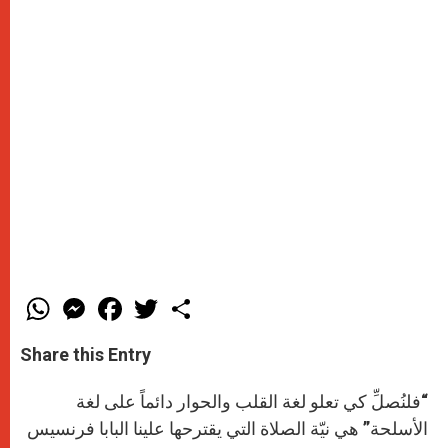
W
M
F
T
S
h
e
a
w
h
a
s
c
i
a
t
s
e
t
r
Share this Entry
s
e
b
t
e
A
n
o
e
p
g
o
r
“فلنُصلِّ كي تعلو لغة القلب والحوار دائماً على لغة
p
e
k
r
الأسلحة” هي نيّة الصلاة التي يقترحها علينا البابا فرنسيس