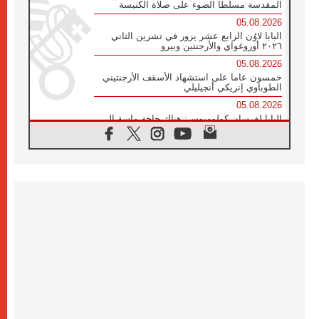
المقدسة مسلطا الضوء على صلاة الكنيسة
05.08.2026
البابا لاوُن الرابع عشر يزور في تشرين الثاني
٢٠٢٦ أوروغواي والأرجنتين وبيرو
05.08.2026
خمسون عاما على استشهاد الأسقف الأرجنتيني
الطوباوي إنريكي أنجيليلي
05.08.2026
البابا لفرسان كولومبوس: هناك حاجة ماسة إلى
أنبياء تناغم يسعون إلى بناء الجسور
04.08.2026
وفاة الكاردينال جوليو دوارتي لانغا
04.08.2026
عميد دائرة الحوار بين الأديان يفتتح في سيول
أول لقاء مسيحي كونفوشي
04.08.2026
إطلاق النشيد الرسمي لليوم العالمي للشباب في
سيول
04.08.2026
رسالة البابا لاوُن الرابع عشر إلى المشاركين في
المؤتمر العالمي لمنظمة سيغنيس
04.08.2026
الكاردينال بارولين: إنَّ الحوار يُستبدل اليوم