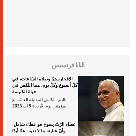
البابا فرنسيس
الإفخارستيّا وصلاة السّاعات، في
كلّ أسبوع وكلّ يوم، هما النَّفَس في
حياة الكنيسة
النص الكامل للمقابلة العامّة مع
المؤمنين يوم الأربعاء 5 آب 2026
عطاء الرّبّ يسوع هو عطاء شامل،
وأنّ عنايته بنا لا تغيب عنّا أبدًا