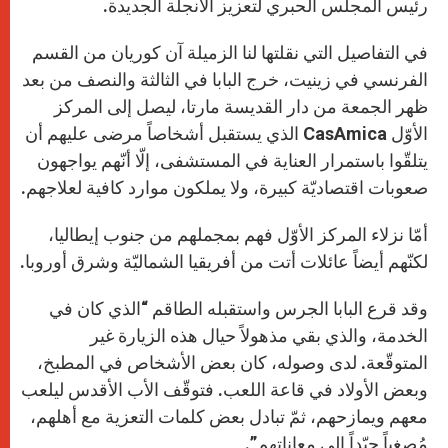
رئيس المجلس الحبري لتعزيز الأنجلة الجديدة.
في التفاصيل التي نقلتها لنا الزميلة آن كوريان من القسم
الفرنسي في زينيت، خرج البابا في الثالثة والنصف من بعد
ظهر الجمعة من دار القديسة مارتا، ليصل إلى المركز
الأوّل CasAmica الذي يستقبل أشخاصاً مرضى عليهم أن
يتلقّوا باستمرار العناية في المستشفى، إلّا أنّهم يواجهون
صعوبات اقتصاديّة كبيرة، ولا يملكون موارد كافية لعلاجهم.
أمّا نزلاء المركز الأوّل فهم بمجملهم من جنوب إيطاليا،
لكنّهم أيضاً عائلات أتت من أفريقيا الشماليّة وشرق أوروبا.
وقد قرع البابا الجرس واستقبله الطاقم “الذي كان في
الخدمة، والذي بقي مذهولاً حيال هذه الزيارة غير
المتوقّعة. لدى وصوله، كان بعض الأشخاص في المطبخ،
وبعض الأولاد في قاعة اللعب. فتوقّف الأب الأقدس ليلعب
معهم ويمازحهم، ثمّ تبادل بعض كلمات التعزية مع أهلهم،
مُصغياً جيّداً إلى معاناتهم”.