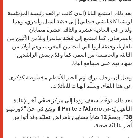
بعد ذلك، استمع البابا (الذي كانت ترافقه رئيسة المؤسّسة
لوتشيا كاغناتشي فيداني) إلى قصّة أشيل وأندري، وهما
ولدان في الحادية عشرة والثالثة عشرة مصابان
بالسرطان، كما استمع إلى قصّة ساندرا وبلامن الآتيَين من
بلغاريا، وقصّة أروا التي أتت من المغرب، وهم أولاد بين
الثالثة والخامسة من العمر. كما وقدّم بعض الراشدين
شهاداتهم على مسامع البابا.
وقبل أن يرحل، ترك لهم الحبر الأعظم مخطوطة كذكرى
عن هذا اللقاء، وسلّم الهبات للعائلات.
بعد ذلك، توجّه أسقف روما إلى مركز صحّي آخر لإعادة
التأهيل يُدعى Il Ponte e l’Albero ويقع في حيّ “لاورنتينو
38″، ويضمّ 12 شاباً مصابين بأمراض عقليّة وقد أتوا من
أُطر عائليّة صعبة.