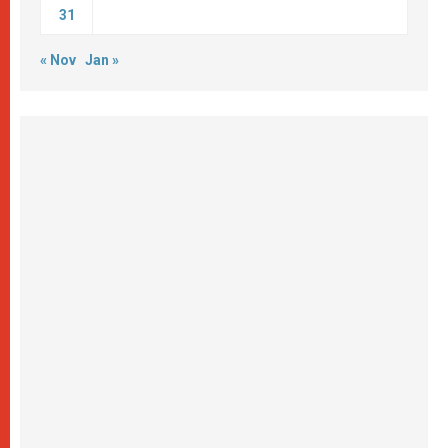
31
« Nov
Jan »