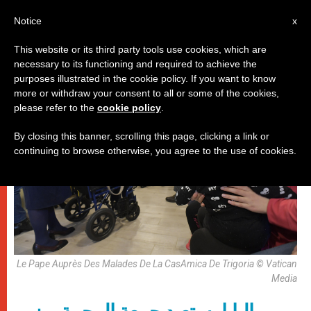
AR
Notice
x
This website or its third party tools use cookies, which are
necessary to its functioning and required to achieve the
باباوات
purposes illustrated in the cookie policy. If you want to know
more or withdraw your consent to all or some of the cookies,
please refer to the
cookie policy
.
By closing this banner, scrolling this page, clicking a link or
continuing to browse otherwise, you agree to the use of cookies.
Le Pape Auprès Des Malades De La CasAmica De Trigoria © Vatican
Media