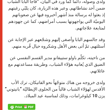
ولدى وصوله، دائماً كما ورد في البيان، “فاجأ البابا الشباب
ضمن أحد نشاطاتهم. وعبر هذه الزيارة، كان يلبّي رغبتهم
إذ بعثوا له برسالة منذ أشهر أخبروه فيها عن صعوباتهم
اليوميّة التي يواجهونها بسبب أمراضهم، كما عن جهودهم
لمتابعة علاجاتهم.
وقد جالسهم البابا وأصغى إليهم وشجّعهم عبر الإجابة عن
أسئلتهم. ثمّ أتى بعض الأهل وشكروه حيال قُربه منهم.
من ناحيته، تكلّم باولو ستييفانو مدير القسم النفسي عن
الضيق الذي يُعانيه هؤلاء الشباب، وطريقة مساعدتهم مع
عائلاتهم.
ولدى خروجه من هناك متوجّهاً نحو الفاتيكان، ترك الأب
الأقدس لهؤلاء الشباب قالباً من الحلوى الإيطاليّة “بانيتوني”
يزن 10 كيلوغرامات، وذلك لمناسبة عيد الميلاد.