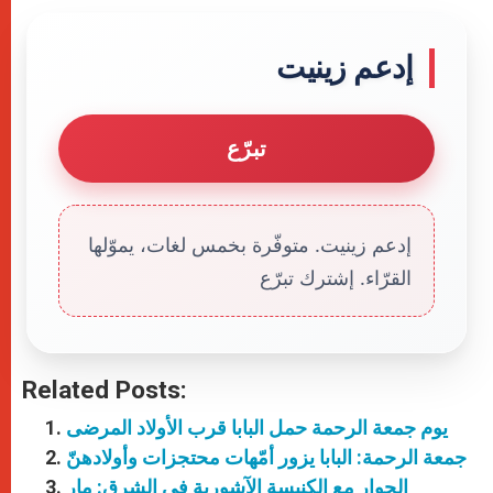
إدعم زينيت
تبرّع
إدعم زينيت. متوفّرة بخمس لغات، يموّلها
القرّاء. إشترك تبرّع
Related Posts:
يوم جمعة الرحمة حمل البابا قرب الأولاد المرضى
جمعة الرحمة: البابا يزور أمّهات محتجزات وأولادهنّ
الحوار مع الكنيسة الآشورية في الشرق: مار