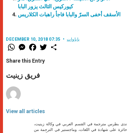
كيوركيس الثالث يزور البابا
الأسقف أخفى السرّ والبابا فاجأ راهبات الكلاريس
باباوات
DECEMBER 10, 2018 07:35
W
M
F
T
S
h
e
a
w
h
a
s
c
i
a
t
s
e
t
r
Share this Entry
s
e
b
t
e
A
n
o
e
p
g
o
r
فريق زينيت
p
e
k
r
View all articles
ندى بطرس مترجمة في القسم العربي في وكالة زينيت،
حائزة على شهادة في اللغات، وماجستير في الترجمة من