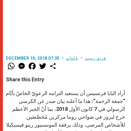
فريق زينيت
باباوات
DECEMBER 10, 2018 07:35
W
M
F
T
S
h
e
a
w
h
a
s
c
i
a
t
s
e
t
r
Share this Entry
s
e
b
t
e
A
n
o
e
p
g
o
r
أراد البابا فرنسيس أن يستعيد التزامه الرعويّ الخاصّ بأيّام
p
e
k
r
“جمعة الرحمة”: هذا ما أعلنه بيان صدر عن الكرسي
الرسولي في 7 كانون الأول 2018، بما أنّ الحبر الأعظم
خرج ليزور في ضواحي روما مركزين مُخصَّصَين
للأشخاص المرضى، وذلك برفقة المونسنيور رينو فيسيكيلا