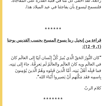
رائعة. لقد أخفى كلٌّ منّا في قلبه القدرةَ على المفاجأة.
فلنسمح ليسوع بأن يفاجئنا في عيد الميلاد هذا.
* * * * * *
قراءة من إنجيل ربنا يسوع المسيح بحسب القديس يوحنا
(1، 9- 12):
“كان النُّورُ الحَقّ الَّذي يُنيرُ كُلَّ إِنْسان آتِيًا إِلى العالَم كانَ
في العالَم وبِه كانَ العالَم والعالَمُ لَم يَعرِفْهُ. جاءَ إِلى بَيتِه.
فما قَبِلَه أَهْلُ بَيتِه. أَمَّا الَّذينَ قَبِلوه وهُمُ الَّذينَ يُؤمِنونَ
بِاسمِه فقَد مَكَّنَهم أَنْ يَصيروا أَبْناءَ الله”.
كلام الربّ
* * * * * * *