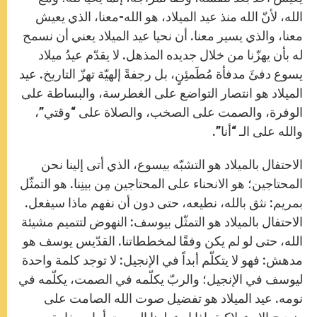
الله، لأنّ الله منذ عيد الميلاد، هو الله-معنا، الذي يعيش
معنا، والذي يسير معنا. أن نحيا عيد الميلاد يعني أن نسمح
له بأن يهزّنا من خلال جديده المذهل. لا يقدّم عيدُ ميلاد
يسوع دفئَ مدفأة مُطَمئِنٍ، بل رجفةً إلهيّة تهزّ التاريخ. عيد
الميلاد هو انتصار التواضع على الغطرسة، والبساطة على
الوفرة، والصمت على الصخب، والصلاة على “وقتي”،
والله على الـ “أنا”.
الاحتفال بالميلاد هو التشبّه بيسوع، الذي أتى إلينا نحن
المحتاجين؛ هو الانحناء على المحتاجين مِن بينِنا. هو التمثّل
بمريم: نثق بالله، نطيعه، حتى دون أن نفهم ماذا سيفعل.
الاحتفال بالميلاد هو التمثّل بيوسف: النهوض لتتميم مشيئة
الله، حتى لو لم يكن وفقًا لمخططاتنا. القدّيس يوسف هو
مدهش: فهو لا يتكلّم أبداً في الإنجيل: لا توجد كلمة واحدة
ليوسف في الإنجيل؛ والربّ يكلّمه في الصمت، يكلّمه في
نومه. عيد الميلاد هو تفضيل صوت الله الصامت على