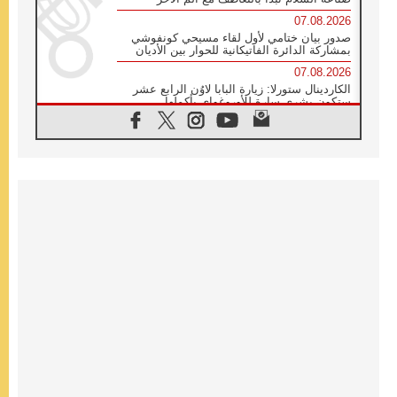
07.08.2026
صدور بيان ختامي لأول لقاء مسيحي كونفوشي
بمشاركة الدائرة الفاتيكانية للحوار بين الأديان
07.08.2026
الكاردينال ستورلا: زيارة البابا لاوُن الرابع عشر
ستكون بشرى سارة للأوروغواي بأكملها
07.08.2026
الفاتيكان يعلن برنامج الزيارة الرسولية للبابا لاوُن
الرابع عشر إلى فرنسا
07.08.2026
في الذكرى الـ ٨١ لحادثة هيروشيما الكنيسة في
اليابان تنظم ١٠ أيام للصلاة على نية السلام
07.08.2026
الكنيسة في الأوروغواي: زيارة البابا ستعزز
الإيمان والرجاء
06.08.2026
الاجتماع الشهري للمطارنة الموارنة
06.08.2026
الكاردينال روسي: زيارة البابا لاوُن إلى الأرجنتين
هي تكريم للبابا فرنسيس
06.08.2026
زيارة البابا إلى البيرو ستكون زمن نعمة ومصالحة