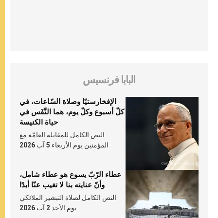
البابا فرنسيس
الإفخارستيّا وصلاة السّاعات، في
كلّ أسبوع وكلّ يوم، هما النَّفَس في
حياة الكنيسة
النص الكامل للمقابلة العامّة مع
المؤمنين يوم الأربعاء 5 آب 2026
عطاء الرّبّ يسوع هو عطاء شامل،
وأنّ عنايته بنا لا تغيب عنّا أبدًا
النص الكامل لصلاة التبشير الملائكي
يوم الأحد 2 آب 2026