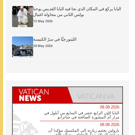
البابا يركع في المكان الذي نجا فيه البابا القديس يوحنا
بولس الثاني من محاولة اغتيال
13 May 2026
الليتورجيَّا في سرّ الكنيسة
20 May 2026
08.08.2026
البابا لاوُن الرابع عشر في السابع من أيلول في
مزار أم المشورة الصالحة في جناتزانو
08.08.2026
بارولين يختتم زيارته إلى المكسيك مؤكدا أن
صناعة السلام تبدأ بالتعاطف مع ألم الآخر