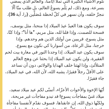
نلوم الأشياء الكثيرة التي تملأ أيّامنا، والعالم الذي يمضي
بسرعة. ومع ذلك، لم يَلُم يسوعُ العالم، بل طلب منّا ألّا
ننجرَّ خلفه، وأن نسهر في كلّ لحظة مُصَلِّين (را. آية 36).
سوف يكون هذا العيدُ عيدَ الميلاد إذا منحنا، مثل يوسف،
فسحة للصمت. وإذا قلنا لله، مثل مريم، “ها أنا”؛ وإذا كنّا،
مثل يسوع، قريبين من أولئك الذين هم وحدهم. وإذا
خرجنا، مثل الرعاة، من أسوارنا كي نكون مع يسوع.
سوف يكون عيد الميلاد، إذا وجدنا النور في مغارة بيت لحم
الفقيرة. ولن يكون عيد الميلاد إذا بحثنا عن وهج العالم
المتلألئ، وإذا لهثنا خلف الهدايا والولائم، دون أن نساعد
على الأقلّ رجلاً فقيرًا، يشبه الله، لأن الله، في عيد الميلاد،
جاء فقيرًا.
أيّها الإخوة والأخوات الأعزّاء، أتمنّى لكم عيد ميلاد سعيد،
ميلاد غنيّ بمفاجآت يسوع! قد تبدو مفاجآت غير مريحة،
ولكنّها ذوق الله. إن عانقناها، فسوف نقدّم لأنفسنا مفاجأة