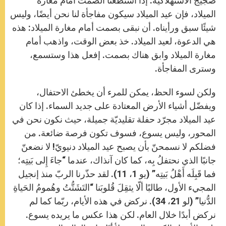
ضجيج الاستهلاكية. إذا استطعنا الصمت أمام مغارة
الميلاد، فإن عيد الميلاد سيكون مفاجأة لنا نحن أيضًا، وليس
شيئًا سبق ورأيناه. أن نبقى بصمت أمام مغارة الميلاد: هذه
هي الدعوة، لعيد الميلاد. خذ بعض الوقت، واذهب أمام
مغارة الميلاد وابق هناك بصمت. إفعل هذا وستسمع،
وسترى المفاجأة.
ولكن لسوء الحظ، يمكن للمرء أن يخطئ الاحتفال،
ويفضّل أشياء الأرض المعتادة على جديد السماء. إذا كان
عيد الميلاد مجرّد حفلة تقليديّة جميلة، حيث نكون نحن في
المحور، وليس يسوع، فسوف تكون فرصة ضائعة. من
فضلكم لا نسمحنّ بأن يصبح عيد الميلاد دنيويّ! لا نضعنّ
جانبًا الذي نحتفلُ بِه، كما كان آنذاك، عندما “جاءَ إِلى بَيتِه؛
فما قَبِلَه أَهْلُ بَيتِه” (يو 1، 11). لقد حذّرنا الربّ منذ إنجيل
المجيء الأول، طالبًا ألّا يثقِلَ قُلوبَنا “التَشَتُّتُ وهُمومُ الحَياةِ
الدُّنيا” (لو 21، 34). نركض في هذه الأيام، ربّما كما لم
نركض أبدًا خلال العام. لكن هذا عكس ما يريده يسوع.