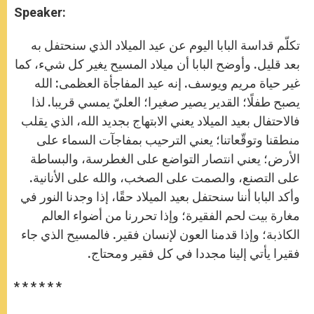
Speaker:
تكلّم قداسة البابا اليوم عن عيد الميلاد الذي سنحتفل به
بعد قليل. وأوضح البابا أن ميلاد المسيح يغير كل شيء، كما
غير حياة مريم ويوسف. إنه عيد المفاجأة العظمى: الله
يصبح طفلًا؛ القدير يصير صغيرا؛ العليّ يمسي قريبا. لذا
فالاحتفال بعيد الميلاد يعني الابتهاج بجديد الله، الذي يقلب
منطقنا وتوقّعاتنا؛ يعني الترحيب بمفاجآت السماء على
الأرض؛ يعني انتصار التواضع على الغطرسة، والبساطة
على التصنع، والصمت على الصخب، والله على الأنانية.
وأكد البابا أننا سنحتفل بعيد الميلاد حقًا، إذا وجدنا النور في
مغارة بيت لحم الفقيرة؛ وإذا تحررنا من أضواء العالم
الكاذبة؛ وإذا قدمنا العون لإنسان فقير. فالمسيح الذي جاء
فقيرا يأتي إلينا مجددا في كل فقير ومحتاج.
* * * * * *