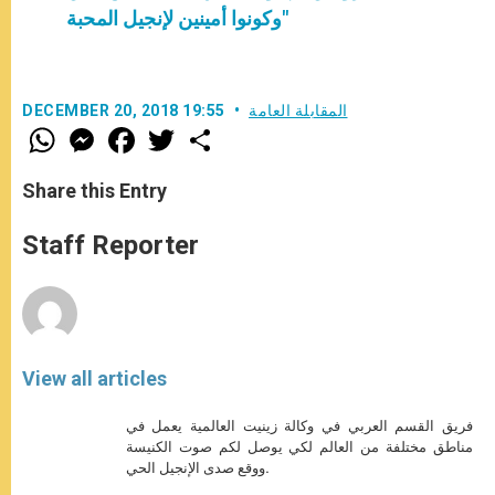
وكونوا أمينين لإنجيل المحبة"
المقابلة العامة
DECEMBER 20, 2018 19:55
W
M
F
T
S
h
e
a
w
h
a
s
c
i
a
t
s
e
t
r
Share this Entry
s
e
b
t
e
A
n
o
e
p
g
o
r
Staff Reporter
p
e
k
r
View all articles
فريق القسم العربي في وكالة زينيت العالمية يعمل في
مناطق مختلفة من العالم لكي يوصل لكم صوت الكنيسة
ووقع صدى الإنجيل الحي.