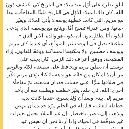
لنلقِ نظرة على أوّل عيد ميلاد في التاريخ كي نكتشف ذوقَ
الله. كان ذاك الميلاد الأوّل في التاريخ مليئًا بالمفاجآت. نبدأ
مع مريم، التي كانت خطّيبة يوسف: يأتي الملاك ويغيّر
حياتها. ومن عذراء تصبح أمًّا. ويتابع مع يوسف، الذي يُدعى
ليكون أبًا لطفلٍ دون أن يكون هو والده. الابن الذي –
مباغتة- يصل في الوقت غير المتوقّع، أي عندما كان مريم
ويوسف خطّيبين، ولا يمكنهما المساكنة ووفقًا للقانون. إزاء
الفضيحة، ووفق أعراف ذلك الزمن، كان يجب على
يوسف أن يطلّق مريم ويحافظ على سمعته، لكنّه وبالرغم
من أن ذلك كان من حقّه، هو يدهشنا: كيلا يؤذي مريم فكّر
في طلاقها سرًّا، على حساب فقدان سمعته. ثمّ مفاجأة
أخرى: الله، في حلمٍ، يغيّر خططه ويطلب منه أن يأخذ
مريم إلى بيته. وبعد أن وُلِدَ يسوع، عندما كانت لديه
خططه للعائلة، قيل له في الحلم مرّة جديدة أن ينهض
ويذهب إلى مصر. باختصار، إن عيد الميلاد يحمل تغييرات
غير متوقّعة في الحياة. وإذا أردنا نحن أن نعيش عيد
الميلاد، يجب أن نفتح قلوبنا وأن نكون مستعدّين