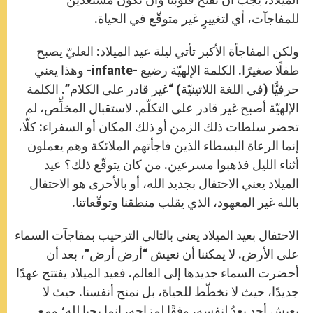
للمفاجآت، أي لتغييرٍ غير متوقّع في الحياة.
ولكن المفاجأة الأكبر تأتي ليلة عيد الميلاد: العليّ يصبح
طفلًا صغيرًا. الكلمة الإلهيّة رضيع -infante- وهذا يعني
حرفيًّا (في اللغة اللاتينيّة) “غير قادر على الكلام”. الكلمة
الإلهيّة أصبح غير قادر على التكلّم. لاستقبال المخلِّص، لم
تحضر سلطات ذلك الزمن أو ذلك المكان أو السفراء: كلّا،
إنما الرعاة البسطاء الذين فاجأتهم الملائكة وهم يعملون
أثناء الليل فذهبوا مسرعين. من كان يتوقّع ذلك؟ عيد
الميلاد يعني الاحتفال بجديد الله، أو بالأحرى هو الاحتفال
بالله غير المعهود، الذي يقلب منطقنا وتوقّعاتنا.
الاحتفال بعيد الميلاد يعني بالتالي الترحيب بمفاجآت السماء
على الأرض. لا يمكننا أن نعيش “أرض أرض”، بعد أن
أحضرت السماء جديدها إلى العالم. فعيد الميلاد يفتتح عهدًا
جديدًا، حيث لا نخطّط للحياة، بل نمنح أنفسنا. حيث لا
يعيش أحد بعدُ لنفسه، وفقًا لمزاجه، إنما يحيا لله؛ ومع