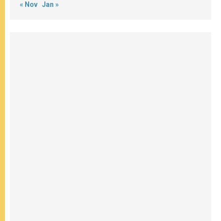
« Nov
Jan »