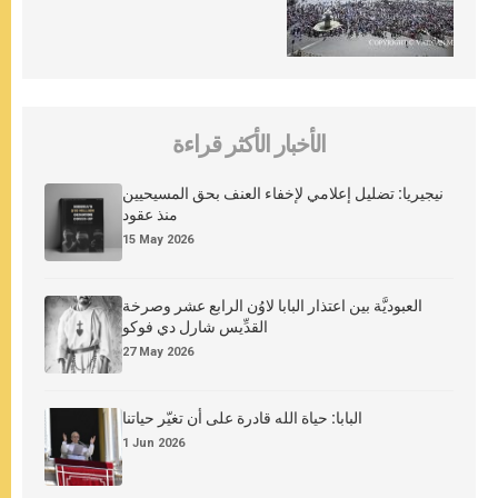
الأخبار الأكثر قراءة
نيجيريا: تضليل إعلامي لإخفاء العنف بحق المسيحيين
منذ عقود
15 May 2026
العبوديَّة بين اعتذار البابا لاوُن الرابع عشر وصرخة
القدِّيس شارل دي فوكو
27 May 2026
البابا: حياة الله قادرة على أن تغيّر حياتنا
1 Jun 2026