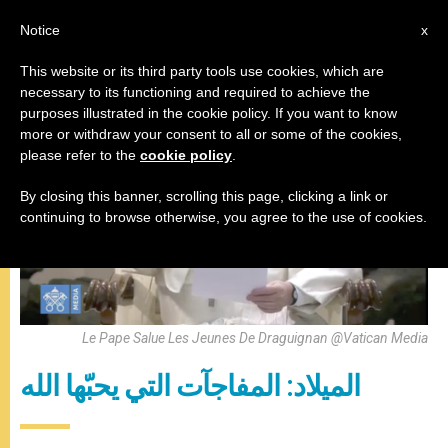
AR
Notice
x
This website or its third party tools use cookies, which are
necessary to its functioning and required to achieve the
المقابلة العامة
purposes illustrated in the cookie policy. If you want to know
more or withdraw your consent to all or some of the cookies,
please refer to the
cookie policy
.
By closing this banner, scrolling this page, clicking a link or
continuing to browse otherwise, you agree to the use of cookies.
Le Pape Salue Les Jeunes De Draguignan @Vatican Media
الميلاد: المفاجآت التي يحبّها الله