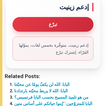
إدعم زينيت
تبرّع
إدعم زينيت. متوفّرة بخمس لغات، يموّلها
القرّاء. إشترك تبرّع
Related Posts:
البابا: الله لن يكفّ يومًا عن محبّتنا
البابا: الله لا يربط محبّته بارتدادنا
من هو تلميذ المسيح بحسب البابا فرنسيس؟
البابا للمتزوّجين: "إبنوا حياتكم على أساس متين