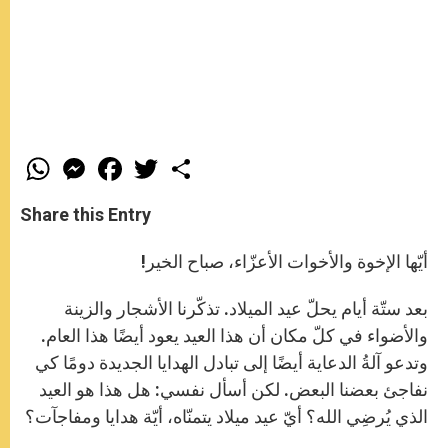
W
M
F
T
S
h
e
a
w
h
a
s
c
i
a
t
s
e
t
r
Share this Entry
s
e
b
t
e
A
n
o
e
p
g
o
r
أيّها الإخوة والأخوات الأعزّاء، صباح الخير!
p
e
k
r
بعد ستّة أيام يحلّ عيد الميلاد. تذكّرنا الأشجار والزينة
والأضواء في كلّ مكان أن هذا العيد يعود أيضًا هذا العام.
وتدعو آلةُ الدعاية أيضًا إلى تبادل الهدايا الجديدة دومًا كي
نفاجئ بعضنا البعض. لكن أسأل نفسي: هل هذا هو العيد
الذي يُرضِي الله؟ أيّ عيد ميلاد يتمنّاه، أيّة هدايا ومفاجآت؟