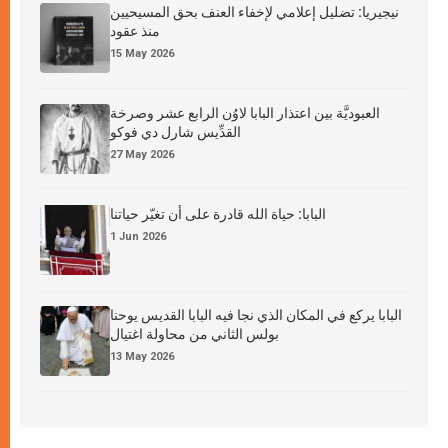
نيجيريا: تضليل إعلامي لإخفاء العنف بحق المسيحيين
منذ عقود
15 May 2026
العبوديَّة بين اعتذار البابا لاوُن الرابع عشر وصرخة
القدِّيس شارل دي فوكو
27 May 2026
البابا: حياة الله قادرة على أن تغيّر حياتنا
1 Jun 2026
البابا يركع في المكان الذي نجا فيه البابا القديس يوحنا
بولس الثاني من محاولة اغتيال
13 May 2026