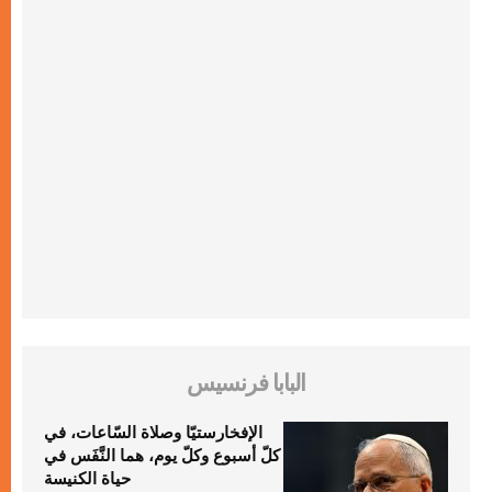
البابا فرنسيس
الإفخارستيّا وصلاة السّاعات، في
كلّ أسبوع وكلّ يوم، هما النَّفَس في
حياة الكنيسة