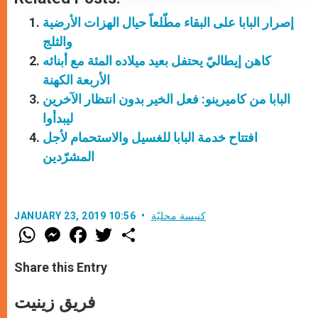
إصرار البابا على البقاء مطّلعاً حيال الهزات الأرضية
والثلج
كاهن إيطاليّ يحتفل بعيد ميلاده المئة مع أبنائه
الأربعة الكهنة
البابا من كاميرينو: فعل الخير بدون انتظار الآخرين
ليبدأوا
افتتاح خدمة البابا للغسيل والاستحمام لأجل
المشرّدين
كنيسة محليّة
JANUARY 23, 2019 10:56
W
M
F
T
S
h
e
a
w
h
a
s
c
i
a
t
s
e
t
r
Share this Entry
s
e
b
t
e
A
n
o
e
p
g
o
r
فريق زينيت
p
e
k