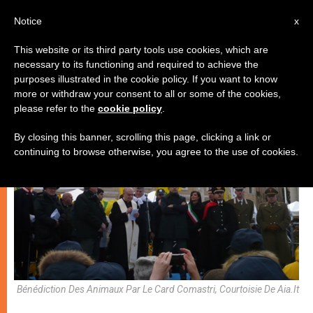
AR
Notice
x
This website or its third party tools use cookies, which are
necessary to its functioning and required to achieve the
كنيسة محليّة
purposes illustrated in the cookie policy. If you want to know
more or withdraw your consent to all or some of the cookies,
please refer to the
cookie policy
.
By closing this banner, scrolling this page, clicking a link or
continuing to browse otherwise, you agree to the use of cookies.
Bénédiction Des Animaux Par Le Card Comastri, Courtoisie De Aia.it