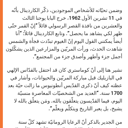
وضمن تحيّاته للأشخاص الموجودين، ذكّر الكاردينال بأنّه
في 11 تشرين الأول 1962، خرج البابا يوحنا الثالث
والعشرين من نافذة القصر الرسولي قائلاً “إنّ القمر حتّى
ظهر لكي يشاهد ما يحصل”. وتابع الكاردينال قائلاً: “أنا
أيضاً يمكنني القول اليوم إنّ الغيوم تبدّدت فجأة والشمس
شاهدت الحدث، ورأت المربّين والمزارعين الذين يشكّلون
أجمل جزء وأطهر وأصدق جزء من المجتمع”.
نشير هنا إلى أنّ كوماستري كان قد احتفل بالقدّاس الإلهي
في البازيليك قبل مباركة المربّين والحيوانات، وأشار في
عظته كيف أنّ ذكرى القدّيس أنطونيوس ما زالت حيّة بعد
1700 سنة. “العديد من الشخصيّات المعاصرة منسيّة
اليوم، فيما القدّيسون يتعلّقون بالله. ومَن يتعلّق بالله لا
يشيخ، بل يعبر التاريخ ويتكلّم ويعلّم”.
من الجدير بالذكر أنّ الرعايا الرومانيّة تشهد كلّ سنة