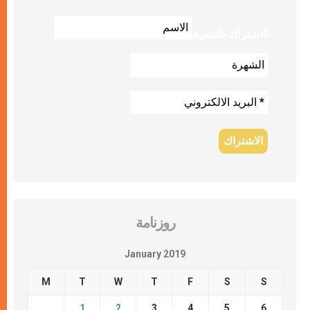
للاشتراك بالنشرة
روزنامة
January 2019
M
T
W
T
F
S
S
1
2
3
4
5
6