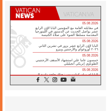
05.08.2026
في مقابلته العامة مع المؤمنين البابا لاوُن الرابع
عشر يواصل الحديث عن الدستور في الليتورجيا
المقدسة مسلطا الضوء على صلاة الكنيسة
05.08.2026
البابا لاوُن الرابع عشر يزور في تشرين الثاني
٢٠٢٦ أوروغواي والأرجنتين وبيرو
05.08.2026
خمسون عاما على استشهاد الأسقف الأرجنتيني
الطوباوي إنريكي أنجيليلي
05.08.2026
البابا لفرسان كولومبوس: هناك حاجة ماسة إلى
أنبياء تناغم يسعون إلى بناء الجسور
04.08.2026
وفاة الكاردينال جوليو دوارتي لانغا
04.08.2026
عميد دائرة الحوار بين الأديان يفتتح في سيول
أول لقاء مسيحي كونفوشي
04.08.2026