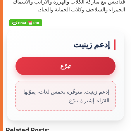
قداديس مع مباركة الكلاب والهررة والأرانب والأسماك
الحمراء والسلاحف وكلاب الحماية والجياد.
إدعم زينيت
تبرّع
إدعم زينيت. متوفّرة بخمس لغات، يموّلها
القرّاء. إشترك تبرّع
Related Posts: