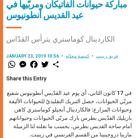
مباركة حيوانات الفاتيكان ومربّيها في
عيد القديس أنطونيوس
الكاردينال كوماستري يترأس القدّاس
فريق زينيت
كنيسة محليّة
JANUARY 23, 2019 10:56
W
M
F
T
S
h
e
a
w
h
a
s
c
i
a
t
s
e
t
r
Share this Entry
s
e
b
t
e
A
n
o
e
p
g
o
r
في 17 كانون الثاني، أي يوم عيد القدّيس أنطونيوس شفيع
p
e
k
r
مربّي الحيوانات، حصل التبريك التقليديّ للحيوانات الأليفة
وحيوانات المزارع: فالكاردينال أنجيلو كوماستري كاهن
بازيليك القدّيس بطرس بارك مربّي الحيوانات وحيواناتهم
أمام ساحة القديس بطرس، بحسب ما نقلته لنا الزميلة
مارينا دروجينينا من القسم الفرنسي في زينيت.