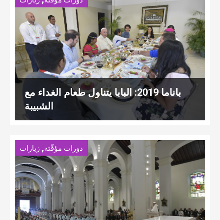
دورات مؤقّتة
زيارات
باناما 2019: البابا يتناول طعام الغداء مع
الشبيبة
,
دورات مؤقّتة
زيارات