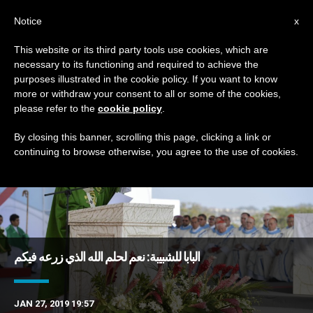
AR
Notice
x
This website or its third party tools use cookies, which are
necessary to its functioning and required to achieve the
DAY
purposes illustrated in the cookie policy. If you want to know
January 27th, 2019
more or withdraw your consent to all or some of the cookies,
please refer to the
cookie policy
.
By closing this banner, scrolling this page, clicking a link or
continuing to browse otherwise, you agree to the use of cookies.
DERNIÈRES NOUVELLES
البابا للشبيبة: نعم لحلم الله الذي زرعه فيكم
JAN 27, 2019 19:57