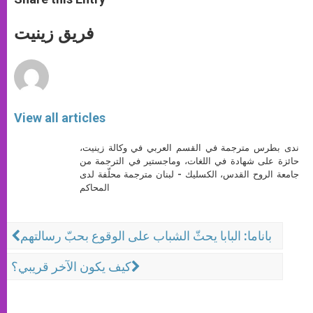
s
e
b
t
e
A
n
o
e
p
g
o
r
فريق زينيت
p
e
k
r
View all articles
ندى بطرس مترجمة في القسم العربي في وكالة زينيت،
حائزة على شهادة في اللغات، وماجستير في الترجمة من
جامعة الروح القدس، الكسليك - لبنان مترجمة محلّفة لدى
المحاكم
باناما: البابا يحثّ الشباب على الوقوع بحبّ رسالتهم
كيف يكون الآخر قريبي؟