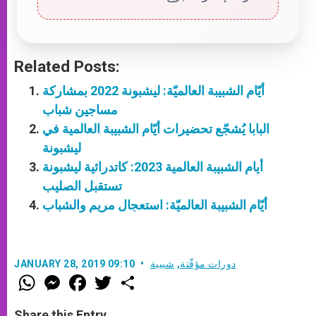
Related Posts:
أيّام الشبيبة العالميّة: ليشبونة 2022 بمشاركة
مساجين شباب
البابا يُشجّع تحضيرات أيّام الشبيبة العالمية في
ليشبونة
أيام الشبيبة العالمية 2023: كاتدرائية ليشبونة
تستقبل الصليب
أيّام الشبيبة العالميّة: استعجال مريم والشباب
دورات مؤقّتة
,
شبيبة
JANUARY 28, 2019 09:10
W
M
F
T
S
h
e
a
w
h
a
s
c
i
a
t
s
e
t
r
Share this Entry