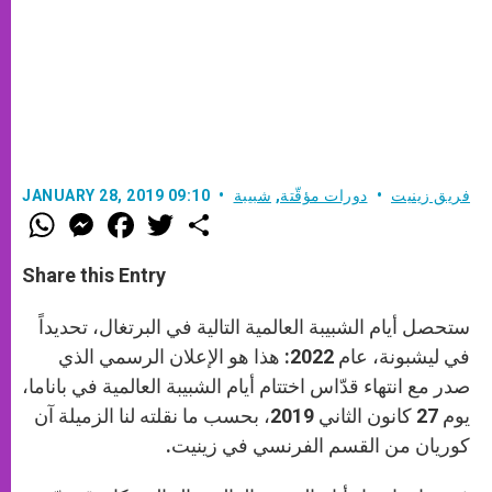
فريق زينيت
دورات مؤقّتة
,
شبيبة
JANUARY 28, 2019 09:10
W
M
F
T
S
h
e
a
w
h
a
s
c
i
a
t
s
e
t
r
Share this Entry
s
e
b
t
e
A
n
o
e
p
g
o
r
ستحصل أيام الشبيبة العالمية التالية في البرتغال، تحديداً
p
e
k
r
في ليشبونة، عام 2022: هذا هو الإعلان الرسمي الذي
صدر مع انتهاء قدّاس اختتام أيام الشبيبة العالمية في باناما،
يوم 27 كانون الثاني 2019، بحسب ما نقلته لنا الزميلة آن
كوريان من القسم الفرنسي في زينيت.