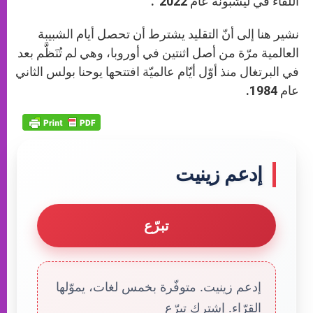
اللقاء في ليشبونة عام 2022”.
نشير هنا إلى أنّ التقليد يشترط أن تحصل أيام الشبيبة
العالمية مرّة من أصل اثنتين في أوروبا، وهي لم تُنَظَّم بعد
في البرتغال منذ أوّل أيّام عالميّة افتتحها يوحنا بولس الثاني
عام 1984.
إدعم زينيت
تبرّع
إدعم زينيت. متوفّرة بخمس لغات، يموّلها
القرّاء. إشترك تبرّع