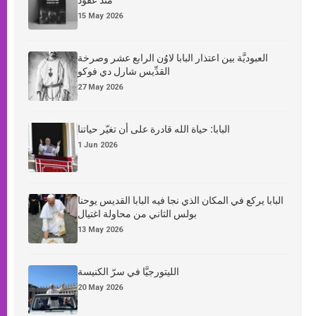
15 May 2026
العبوديَّة بين اعتذار البابا لاوُن الرابع عشر وصرخة
القدِّيس شارل دي فوكو
27 May 2026
البابا: حياة الله قادرة على أن تغيّر حياتنا
1 Jun 2026
البابا يركع في المكان الذي نجا فيه البابا القديس يوحنا
بولس الثاني من محاولة اغتيال
13 May 2026
الليتورجيَّا في سرّ الكنيسة
20 May 2026