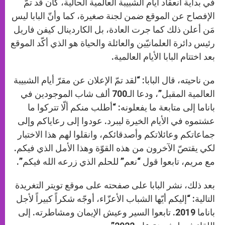
في بداية انعقاد أيام الشبيبة العالمية الحالية، كان قد تمّ
الإفصاح عن الموقع ضمن لجنة صغيرة، كما وأنّ البابا ليس
مَن أعلن ذلك كما جرت العادة، بل الكاردينال كيفن فاريل
رئيس دائرة العلمانيّين والعائلة والحياة هو الذي أكّد الموقع
بعد اختتام البابا الأيام العالمية.
من ناحيته، قال البابا: “لقد تمّ الإعلان عن مقرّ أيام الشبيبة
العالمية المقبل”، ودعا الـ700 ألف شاب الموجودين في
باناما إلى متابعة ما يفعلونه: “أطلب منكم ألّا تتركوا ما
عشتموه في الأيام الخيرة ليبرد. عودوا إلى رعاياكم وإلى
جماعاتكم وعائلاتكم وأصدقائكم، وانقلوا لهم هذا الاختبار
لكي يقتصّ الآخرون من هذه القوّة وهذا الأمل الذي فيكم.
مع مريم، تابعوا قول “نعم” للحلم الذي زرعه الله فيكم”.
بعد ذلك، نشر البابا على صفحته على موقع تويتر التغريدة
التالية: “إليكم أيّها الشباب الأعزّاء، أوجّه شكراً كبيراً لأجل
باناما 2019. تابعوا السير وعيش الإيمان ومشاطرته. إلى