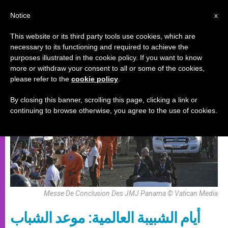
AR
Notice
x
This website or its third party tools use cookies, which are
necessary to its functioning and required to achieve the
,
دورات مؤقّتة
شبيبة
purposes illustrated in the cookie policy. If you want to know
more or withdraw your consent to all or some of the cookies,
please refer to the
cookie policy
.
By closing this banner, scrolling this page, clicking a link or
continuing to browse otherwise, you agree to the use of cookies.
Messe De Conclusion Des JMJ Panama © Vatican Media
أيام الشبيبة العالمية: موعد الشباب