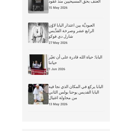
العنف بحق المسيحيين منذ عقود
15 May 2026
العبوديَّة بين اعتذار البابا لاوُن
الرابع عشر وصرخة القدِّيس
شارل دي فوكو
27 May 2026
البابا: حياة الله قادرة على أن تغيّر
حياتنا
1 Jun 2026
البابا يركع في المكان الذي نجا فيه
البابا القديس يوحنا بولس الثاني
من محاولة اغتيال
13 May 2026