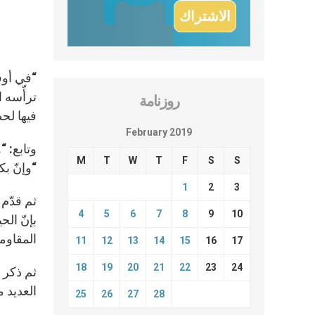
“في أوق
روزنامة
فيها لح
February 2019
وتابع: “
M
T
W
T
F
S
S
“وإنّ ب
1
2
3
ثم قدّم 
4
5
6
7
8
9
10
بإنّ الح
المقاوم
11
12
13
14
15
16
17
18
19
20
21
22
23
24
ثم ذكر ا
العديد م
25
26
27
28