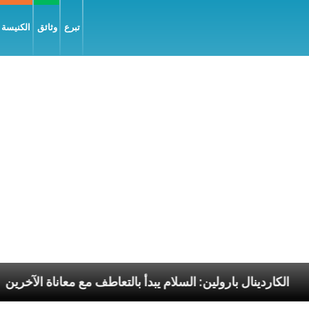
تبرع
وثائق
الكنيسة و
لرسوليّة
الكاردينال بارولين: السلام يبدأ بالتعاطف مع م