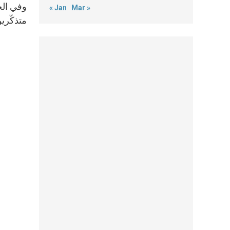
وفي الخت
« Jan
Mar »
متذكّرين