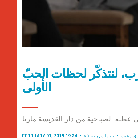
رب، لنتذكّر لحظات الحبّ
الأولى
في عظته الصباحية من دار القديسة مارتا
ق زينيت
باباوات
,
روحانيّة
FEBRUARY 01, 2019 19:34