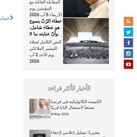
النَّفَس في حياة
للمقابلة العامّة مع
الكنيسة
المؤمنين يوم
الأربعاء 5 آب 2026
حماية
عطاء الرّبّ يسوع
هو عطاء شامل،
وأنّ عنايته بنا لا
تغيب عنّا أبدًا
النص الكامل لصلاة
التبشير الملائكي
يوم الأحد 2 آب
2026
الأخبار الأكثر قراءة
الكنيسة الكاثوليكية في فرنسا
تستعدّ لاستقبال البابا قريبًا
8 May 2026
نيجيريا: تضليل إعلامي لإخفاء