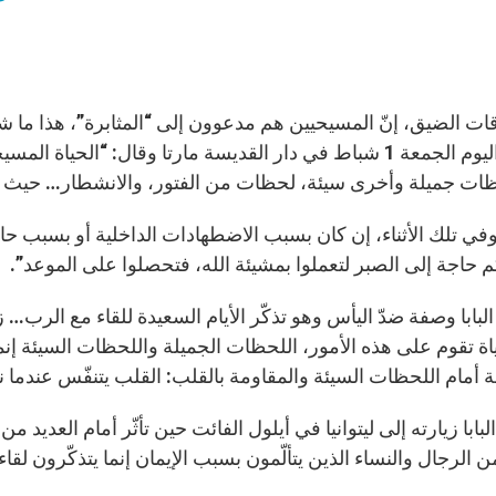
ات الضيق، إنّ المسيحيين هم مدعوون إلى “المثابرة”، هذا ما شدّ
ترأّسه اليوم الجمعة 1 شباط في دار القديسة مارتا وقال: “ال
ظات جميلة وأخرى سيئة، لحظات من الفتور، والانشطار… حيث ي
وفي تلك الأثناء، إن كان بسبب الاضطهادات الداخلية أو بسبب حال
كم حاجة إلى الصبر لتعملوا بمشيئة الله، فتحصلوا على الموعد”.
البابا وصفة ضدّ اليأس وهو تذكّر الأيام السعيدة للقاء مع الرب… زمن
ياة تقوم على هذه الأمور، اللحظات الجميلة واللحظات السيئة إنما
ة أمام اللحظات السيئة والمقاومة بالقلب: القلب يتنفّس عندما ن
لبابا زيارته إلى ليتوانيا في أيلول الفائت حين تأثّر أمام العديد م
ن الرجال والنساء الذين يتألّمون بسبب الإيمان إنما يتذكّرون لقا