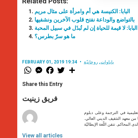
Related Posts:
البابا: الكنيسة هي أم وامرأة على مثال مريم
بالتواضع والوداعة نفتح قلوب الآخرين ونشفيها
البابا: لا قيمة للحياة إن لم تُبذَل في سبيل المحبة
ما هو سرّ بطرس؟
باباوات
,
روحانيّة
FEBRUARY 01, 2019 19:34
W
M
F
T
S
h
e
a
w
h
a
s
c
i
a
t
s
e
t
r
Share this Entry
s
e
b
t
e
A
n
o
e
p
g
o
r
فريق زينيت
p
e
k
r
تعليمية في الترجمة وعلى دبلوم
ا من معهد التثقيف الديني العالي.
دى المحاكم. تتقن اللّغة الإيطاليّة
View all articles