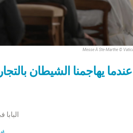
Messe À Ste-Marthe © Vatic
عندما يهاجمنا الشيطان بالتجا
البابا 
فري