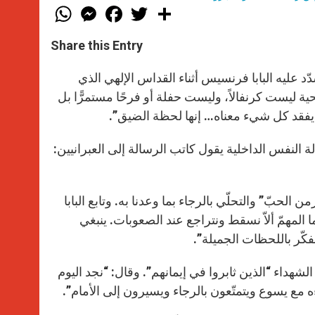
W
M
F
T
S
h
e
a
w
h
a
s
c
i
a
t
s
e
t
r
Share this Entry
s
e
b
t
e
A
n
o
e
p
g
o
r
د عليه البابا فرنسيس أثناء القداس الإلهي الذي
p
e
k
حياة المسيحية ليست كرنفالاً، وليست حفلة أو فرحًا مستمرًّا بل
r
فقد كل شيء معناه… إنها لحظة الضيق”.
ة النفس الداخلية يقول كاتب الرسالة إلى العبرانيين:
 الحبّ” والتحلّي بالرجاء بما وعدنا به. وتابع البابا
 المهمّ ألاّ نسقط ونتراجع عند الصعوبات. ينبغي
فكّر باللحظات الجميلة”.
ن الشهداء “الذين ثابروا في إيمانهم”. وقال: “نجد اليوم
ءه مع يسوع ويتمتّعون بالرجاء ويسيرون إلى الأمام”.