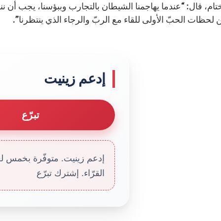
ام، قال: “عندما يهاجمنا الشيطان بالتجارب وببؤسنا، يجب أن ننظر
 لحظات الحبّ الأولى للقاء مع الربّ والرجاء الذي ينتظرنا”.
إدعم زينيت
تبرّع
إدعم زينيت. متوفّرة بخمس لغا
القرّاء. إشترك تبرّع