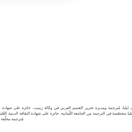
ن إيليا، مُترجمة ومديرة تحرير القسم العربي في وكالة زينيت. حائزة على شهادة 
ا متخصّصة في الترجمة من الجامعة اللّبنانية. حائزة على شهادة الثقافة الدينية العُلي
مُترجمة محلَّفة ل