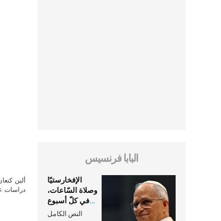
البابا فرنسيس
الإفخارستيّا
ألين كنعا
وصلاة السّاعات،
دراسات علي
في كلّ أسبوع
وكلّ يوم، هما
النص الكامل