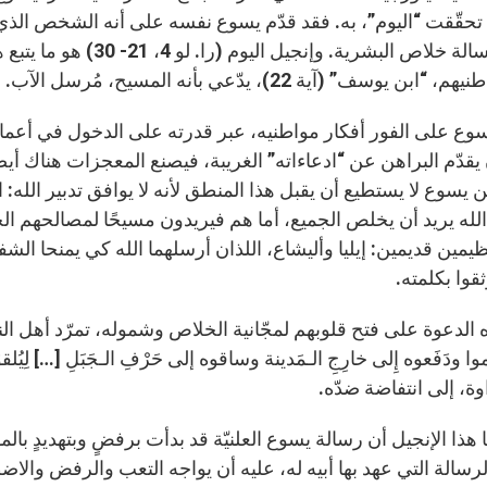
د تحقّقت “اليوم”، به. فقد قدّم يسوع نفسه على أنه الشخص ال
ليتمّم رسالة خلاص البشري
ابن يوسف” (آية 22)، يدّعي بأنه المسيح، مُرسل الآب.
وع على الفور أفكار مواطنيه، عبر قدرته على الدخول في أعماق ا
يقدّم البراهن عن “ادعاءاته” الغريبة، فيصنع المعجزات هناك أيض
لكن يسوع لا يستطيع أن يقبل هذا المنطق لأنه لا يوافق تدبير الله:
 الله يريد أن يخلص الجميع، أما هم فيريدون مسيحًا لمصالحهم 
ظيمين قديمين: إيليا وأليشاع، اللذان أرسلهما الله كي يمنحا 
قوا بكلمته.
 الدعوة على فتح قلوبهم لمجّانية الخلاص وشموله، تمرّد أهل النا
ة، إلى انتفاضة ضدّه.
نا هذا الإنجيل أن رسالة يسوع العلنيّة قد بدأت برفضٍ وبتهديدٍ ب
سالة التي عهد بها أبيه له، عليه أن يواجه التعب والرفض والاضطه