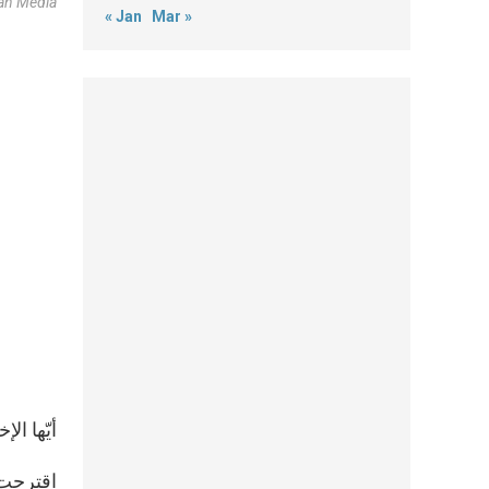
can Media
« Jan
Mar »
أيّها ال
اقترحت 