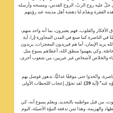
ذي حلّ عليه روح الربّ، الروح القدس، ومسحه وأرسله
ة. وإنجيل اليوم (را. لو 4، 21- 30) هو ما يتبع هذه الفقرة ويقدّم لنا دهشة أهل مدينته عند رؤيتهم
لأفكار والقلوب. فهم يعتبرون، بما أنه واحد منهم،
ًا في الناصرة كما صنع في المدن المجاورة (را. آية
 الله يريد الإيمان، أما هم فيريدون المعجزات، يريدون
الخاصّة. وكي يفهموا منطق الله، أعطاهم يسوع مثل
الشفاء والخلاص لأشخاص غير عبريين، من شعوب أخرى،
صرة، واتّخذوا حتى موقفًا عدائيًّا، تدهور فوصل بهم
لأن “قاموا ودَفَعوه إِلى خارِجِ الـمَدينة وساقوه إلى حَرْفِ الـجَبَلِ […] لِيُلقوُه عَنه” (آية 29). لقد تحوّل إعجاب اللحظات الأولى
الموت، من قبل مواطنيه بالتحديد. ويعلم يسوع أنه، كي
اد والهزيمة. وهذا ثمن تدفعه النبوّة الأصيلة، اليوم