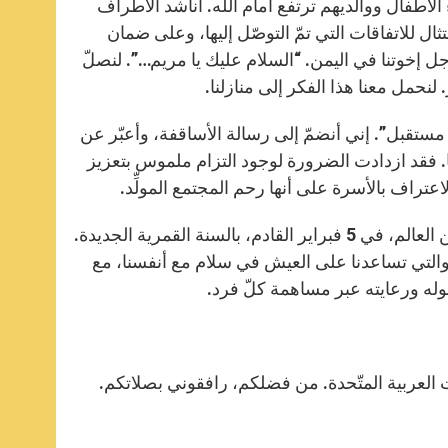
الأطفال ووالديهم ترتفع أمام الله. أناشد الأطراف
ال للاتفاقات التي تمّ التوصّل إليها، وعلى ضمان
 إخوتنا في اليمن. “السلام عليك يا مريم…”. لنصلّ
نحمل معنا هذا الفكر إلى منازلنا.
ي مستقبل”. إني أنضمّ إلى رسالة الأساقفة، وأعبّر عن
. فقد ازدادت الضرورة لوجود التزام ملموس بتعزيز
عتراف بالأسرة على أنها رحم المجتمع المولِّد.
يحتفل ملايين الرجال والنساء في الشرق الأقصى وفي أجزاء مختلفة من العالم، في 5 فبراير القادم، بالسنة القمرية الجديدة.
، والتي تساعدنا على العيش في سلام مع أنفسنا، مع
له ورعايته عبر مساهمة كلّ فرد.
ت العربية المتّحدة. من فضلكم، رافقوني بصلاتكم.