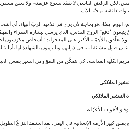
أمس. لكن الرفض القاسي لا يفقد يسوع عزيمته، ولا يعيق مسيرة ع
م، اليوم أيضًا، هو بحاجة لأن يرى في تلاميذ الربّ أنبياء، أي أ
يتبعون “دفع” الروح القدس، الذي يرسل لبشارة الفقراء والمه
، ولا يعلّقون الأهمّية الأكبر على المعجزات؛ أشخاص مكرّسون ل
على قبول مشيئة الله في ذواتهم ويلتزمون بالشهادة لها بأمانة ل
مريم الكلّية القداسة، كي نتمكّن من النموّ ومن السير بنفس الغ
بشير الملائكي
 التبشير الملائكي
خوة والأخوات الأعزّاء،
ع بقلق كبير الأزمة الإنسانية في اليمن. لقد استنفد النزاعُ الطويل