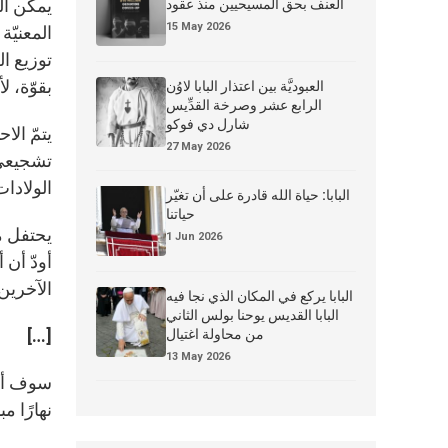
يمكن ال
العنف بحق المسيحيين منذ عقود
15 May 2026
المعنيّة
توزيع ا
بقوّة، 
العبوديَّة بين اعتذار البابا لاوُن
الرابع عشر وصرخة القدِّيس
شارل دي فوكو
يتمّ الا
27 May 2026
تشجيعي 
الولادات
البابا: حياة الله قادرة على أن تغيّر
حياتنا
1 Jun 2026
أودّ أن
الآخرين
البابا يركع في المكان الذي نجا فيه
البابا القديس يوحنا بولس الثاني
[…]
من محاولة اغتيال
13 May 2026
سوف أغا
نهارًا مب