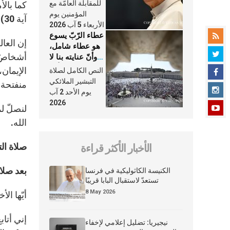
النَّفَس في حياة
للمقابلة العامّة مع
كما بال
الكنيسة
المؤمنين يوم
آية 30)، واضعًا ثقته بمحبّة الآب.
الأربعاء 5 آب 2026
عطاء الرّبّ يسوع
إن العال
هو عطاء شامل،
أشخاصٌ 
وأنّ عنايته بنا لا
تغيب عنّا أبدًا
الإيمان
النص الكامل لصلاة
التبشير الملائكي
منفتحة 
يوم الأحد 2 آب
2026
لنصلّ ل
الله.
صلاة الت
الأخبار الأكثر قراءة
بعد صلاة
الكنيسة الكاثوليكية في فرنسا
تستعدّ لاستقبال البابا قريبًا
8 May 2026
أيّها الأ
إني أتاب
نيجيريا: تضليل إعلامي لإخفاء