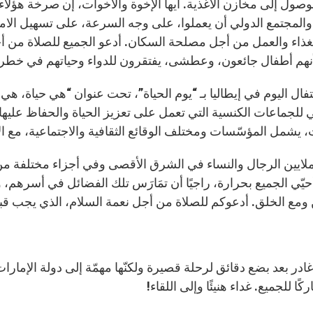
وصول إلى مخازن الأغذية. أيها الإخوة والأخوات، إن صرخة هؤلاء 
 والمجتمع الدولي أن يعملوا، على وجه السرعة، على تسهيل الامتث
لغذاء والعمل من أجل مصلحة السكان. أدعو الجميع للصلاة من أجل
لأنهم أطفال جائعون، وعطشى، يفتقرون للدواء وحياتهم في خطر. ل
حتفال اليوم في إيطاليا بـ “يوم الحياة”، تحت عنوان “هي حياة، ه
للجماعات الكنسية التي تعمل على تعزيز الحياة والحفاظ عليها
، يشمل المؤسّسات ومختلف الوقائع الثقافية والاجتماعية، مع الا
 أحيّي الجميع بحرارة، راجيًا أن تمَارَس تلك الفضائل في أسرهم
 ومع الخلق. أدعوكم للصلاة من أجل نعمة السلام، الذي يجب قبو
در بعد بضع دقائق لرحلة قصيرة ولكنّها مهمّة إلى دولة الإمارا
اركًا للجميع. غداء هنيئًا وإلى اللقاء!