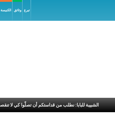
تبرع
وثائق
الكنيسة و
ّم إنجيل السّلام
الشبيبة للبابا: نطلب من قداستكم أن 