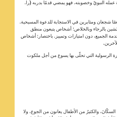
مله النبويّ وخصوبته. فهو يمضي قدمًا بدربه (را.
شخاصًا شجعان ومثابرين في الاستجابة للدعوة المسيحية.
مّشين بالرجاء وبالخلاص؛ أشخاص يتبعون منطق
خدمة الجميع، دون امتيازات وتمييز. باختصار: أشخاص
لآخرين.
يرة الرسولية التي تحلّى بها يسوع من أجل ملكوت
 السكّانَ، والكثيرُ من الأطفال يعانون من الجوع، ولا