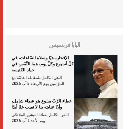
البابا فرنسيس
الإفخارستيّا وصلاة السّاعات، في
كلّ أسبوع وكلّ يوم، هما النَّفَس في
حياة الكنيسة
النص الكامل للمقابلة العامّة مع
المؤمنين يوم الأربعاء 5 آب 2026
عطاء الرّبّ يسوع هو عطاء شامل،
وأنّ عنايته بنا لا تغيب عنّا أبدًا
النص الكامل لصلاة التبشير الملائكي
يوم الأحد 2 آب 2026