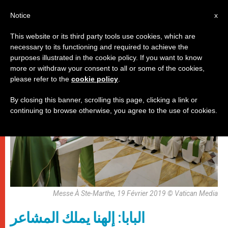
AR
Notice
x
This website or its third party tools use cookies, which are
necessary to its functioning and required to achieve the
باباوات
purposes illustrated in the cookie policy. If you want to know
more or withdraw your consent to all or some of the cookies,
please refer to the
cookie policy
.
By closing this banner, scrolling this page, clicking a link or
continuing to browse otherwise, you agree to the use of cookies.
Messe À Ste-Marthe, 19 Février 2019 © Vatican Media
البابا: إلهنا يملك المشاعر