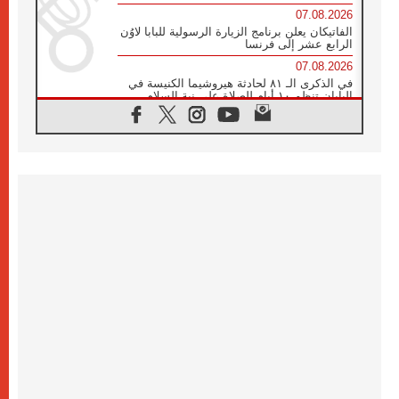
07.08.2026
الفاتيكان يعلن برنامج الزيارة الرسولية للبابا لاوُن
الرابع عشر إلى فرنسا
07.08.2026
في الذكرى الـ ٨١ لحادثة هيروشيما الكنيسة في
اليابان تنظم ١٠ أيام للصلاة على نية السلام
07.08.2026
الكنيسة في الأوروغواي: زيارة البابا ستعزز
الإيمان والرجاء
06.08.2026
الاجتماع الشهري للمطارنة الموارنة
06.08.2026
الكاردينال روسي: زيارة البابا لاوُن إلى الأرجنتين
هي تكريم للبابا فرنسيس
06.08.2026
زيارة البابا إلى البيرو ستكون زمن نعمة ومصالحة
ورجاء
06.08.2026
الكاردينال بارولين في المكسيك: علينا أن نكون
حاضرين إلى جانب المهمشين والمهاجرين
والأجانب
06.08.2026
البابا لاوُن الرابع عشر للشباب في أسيزي: