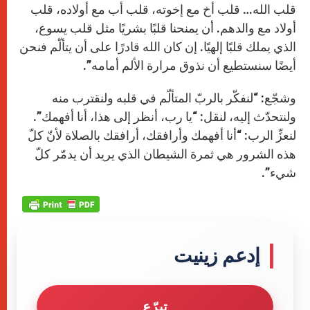
قلب الله… قلب أخ مع إخوته، قلب أب مع أولاده، قلب
أولاد مع والدهم. أن يمنحنا قلبًا بشريًا مثل قلب يسوع،
الذي يملك قلبًا إلهيًا. إن كان الله قادرًا على أن يتألّم فنحن
أيضًا سنستطيع أن نذوق مرارة الألم أمامه”.
وشجّع: “لنفكّر بالربّ المتألّم في قلبه ولنقترب منه
ولنتحدّث إليه، لنقل: “يا رب، أنظر إلى هذا، أنا أفهمك”.
لنعزِّ الرب: “أنا أفهمك وأرافقك، أرافقك بالصلاة لأنّ كلّ
هذه الشرور هي ثمرة الشيطان الذي يريد أن يدمّر كلّ
شيء”.
إدعم زينيت
تبرّع