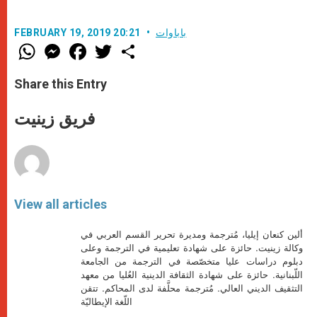
باباوات
FEBRUARY 19, 2019 20:21
W
M
F
T
S
h
e
a
w
h
a
s
c
i
a
t
s
e
t
r
Share this Entry
s
e
b
t
e
A
n
o
e
p
g
o
r
فريق زينيت
p
e
k
r
View all articles
ألين كنعان إيليا، مُترجمة ومديرة تحرير القسم العربي في
وكالة زينيت. حائزة على شهادة تعليمية في الترجمة وعلى
دبلوم دراسات عليا متخصّصة في الترجمة من الجامعة
اللّبنانية. حائزة على شهادة الثقافة الدينية العُليا من معهد
التثقيف الديني العالي. مُترجمة محلَّفة لدى المحاكم. تتقن
اللّغة الإيطاليّة