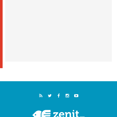
"أوروبا والعالم يبحثان اليوم عن قديسين جُدد
فيكم"