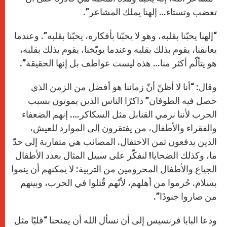
تغضب وتستاء… إلهنا يملك المشاعر”.
“إلهنا يحبّنا بقلبه، وهو لا يحبّنا بأفكاره، يحبّنا بقلبه”. وعندما
يعانقنا، يقوم بذلك بقلبه وعندما يوبّخنا، يقوم بذلك بقلبه،
هو يتألّم أكثر منا… هذه ليست عواطف بل إنها الحقيقة”.
وقال: “أنا لا أظنّ أنّ زماننا هو أفضل من الزمن الذي
حصل فيه الطوفان” ذاكرًا الناس الذين يموتون بسبب
الحرب لأننا نرمي القنابل مثل السكاكر…. إنهم الضعفاء
والفقراء والأطفال، من يفتقرون إلى الموارد للعيش،
الذين يدفعون ثمن الاحتفال. المصائب هي متقاربة إلى حدّ
ما، وكذلك الضحايا! لنفكّر على سبيل المثال بعدد الأطفال
الجياع والأطفال المحرومين من التربية: لا يمكنهم أن ينموا
بسلام. حُرموا من أهلهم، لأنّهم قُتلوا في الحرب، وبينهم
من صاروا جنودًا”.
ودعا البابا فرنسيس إلى أن نسأل الله أن يمنحنا “قلبًا مثل