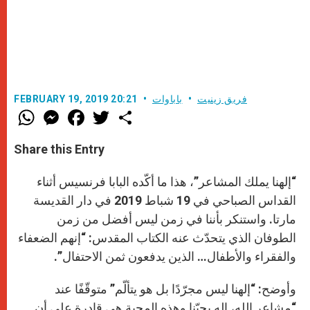
فريق زينيت
باباوات
FEBRUARY 19, 2019 20:21
W
M
F
T
S
h
e
a
w
h
a
s
c
i
a
t
s
e
t
r
Share this Entry
s
e
b
t
e
A
n
o
e
p
g
o
r
“إلهنا يملك المشاعر”، هذا ما أكّده البابا فرنسيس أثناء
p
e
k
r
القداس الصباحي في 19 شباط 2019 في دار القديسة
مارتا. واستنكر بأننا في زمن ليس أفضل من زمن
الطوفان الذي يتحدّث عنه الكتاب المقدس: “إنهم الضعفاء
والفقراء والأطفال… الذين يدفعون ثمن الاحتفال”.
وأوضح: “إلهنا ليس مجرّدًا بل هو يتألّم” متوقّفًا عند
“مشاعر الله، إله يحبّنا وهذه المحبة هي قادرة على أن