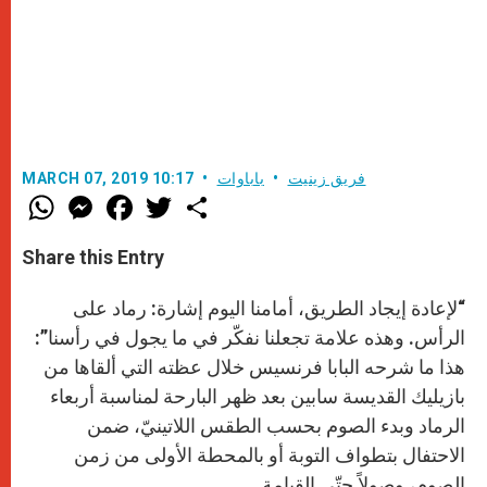
فريق زينيت
باباوات
MARCH 07, 2019 10:17
W
M
F
T
S
h
e
a
w
h
a
s
c
i
a
t
s
e
t
r
Share this Entry
s
e
b
t
e
A
n
o
e
p
g
o
r
“لإعادة إيجاد الطريق، أمامنا اليوم إشارة: رماد على
p
e
k
r
الرأس. وهذه علامة تجعلنا نفكّر في ما يجول في رأسنا”:
هذا ما شرحه البابا فرنسيس خلال عظته التي ألقاها من
بازيليك القديسة سابين بعد ظهر البارحة لمناسبة أربعاء
الرماد وبدء الصوم بحسب الطقس اللاتينيّ، ضمن
الاحتفال بتطواف التوبة أو بالمحطة الأولى من زمن
الصوم، وصولاً حتّى القيامة.