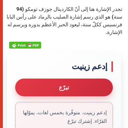
تجدر الإشارة هنا إلى أنّ الكاردينال جوزف تومكو (94
سنة) هو الذي رسم إشارة الصليب بالرماد على رأس البابا
فرنسيس ككلّ سنة، ليعود الحبر الأعظم بدوره ويرسم له
الإشارة.
إدعم زينيت
تبرّع
إدعم زينيت. متوفّرة بخمس لغات، يموّلها
القرّاء. إشترك تبرّع