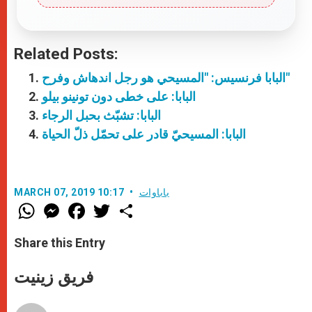
Related Posts:
البابا فرنسيس: "المسيحي هو رجل اندهاش وفرح"
البابا: على خطى دون تونينو بيلو
البابا: تشبّث بحبل الرجاء
البابا: المسيحيّ قادر على تحمّل ذلّ الحياة
باباوات
MARCH 07, 2019 10:17
W
M
F
T
S
h
e
a
w
h
a
s
c
i
a
t
s
e
t
r
Share this Entry
s
e
b
t
e
A
n
o
e
p
g
o
r
فريق زينيت
p
e
k
r