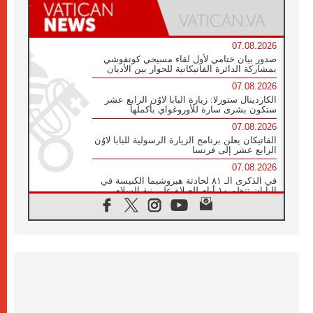
07.08.2026
صدور بيان ختامي لأول لقاء مسيحي كونفوشي
بمشاركة الدائرة الفاتيكانية للحوار بين الأديان
07.08.2026
الكاردينال ستورلا: زيارة البابا لاوُن الرابع عشر
ستكون بشرى سارة للأوروغواي بأكملها
07.08.2026
الفاتيكان يعلن برنامج الزيارة الرسولية للبابا لاوُن
الرابع عشر إلى فرنسا
07.08.2026
في الذكرى الـ ٨١ لحادثة هيروشيما الكنيسة في
اليابان تنظم ١٠ أيام للصلاة على نية السلام
07.08.2026
الكنيسة في الأوروغواي: زيارة البابا ستعزز
الإيمان والرجاء
06.08.2026
الاجتماع الشهري للمطارنة الموارنة
06.08.2026
الكاردينال روسي: زيارة البابا لاوُن إلى الأرجنتين
هي تكريم للبابا فرنسيس