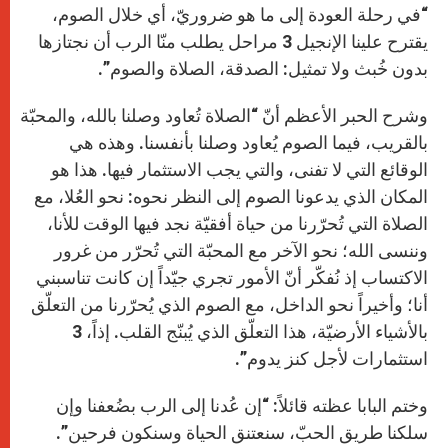
“في رحلة العودة إلى ما هو ضروريّ، أي خلال الصوم،
يقترح علينا الإنجيل 3 مراحل يطلب منّا الرب أن نجتازها
بدون خُبث ولا تمثيل: الصدقة، الصلاة والصوم”.
وشرح الحبر الأعظم أنّ “الصلاة تُعاود وصلنا بالله، والمحبّة
بالقريب، فيما الصوم يُعاود وصلنا بأنفسنا. وهذه هي
الوقائع التي لا تفنى، والتي يجب الاستثمار فيها. هذا هو
المكان الذي يدعونا الصوم إلى النظر نحوه: نحو العُلا، مع
الصلاة التي تُحرّرنا من حياة أفقيّة نجد فيها الوقت للأنا،
وننسى الله؛ نحو الآخر مع المحبّة التي تُحرّر من غرور
الاكتساب إذ نُفكّر أنّ الأمور تجري جيّداً إن كانت تناسبني
أنا؛ وأخيراً نحو الداخل، مع الصوم الذي يُحرّرنا من التعلّق
بالأشياء الأرضيّة، هذا التعلّق الذي يُبنّج القلب. إذاً، 3
استثمارات لأجل كنز يدوم”.
وختم البابا عظته قائلاً: “إن عُدنا إلى الرب بضُعفنا وإن
سلكنا طريق الحبّ، سنعتنق الحياة وسنكون فرحين”.