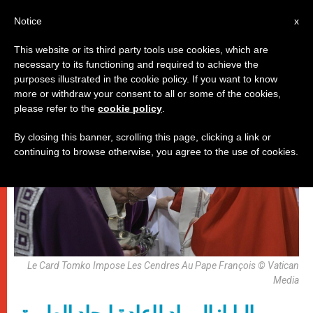
AR
Notice
x
This website or its third party tools use cookies, which are
necessary to its functioning and required to achieve the
باباوات
purposes illustrated in the cookie policy. If you want to know
more or withdraw your consent to all or some of the cookies,
please refer to the
cookie policy
.
By closing this banner, scrolling this page, clicking a link or
continuing to browse otherwise, you agree to the use of cookies.
Le Card Tomko Impose Les Cendres Au Pape François © Vatican
Media