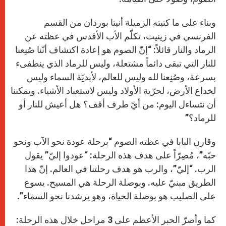
وبناء على ما كتبته الزميلة أنيتا بوردان من القسم
الفرنسي في زينيت، تكلّم الأب الأقدس في عظته عن
الرماد والنار قائلاً: “إنّ الصوم هو إعادة اكتشاف أنّنا صُنِعنا
للنار التي تبقى دائماً مشتعلة، وليس للرماد الذي ينطفىء
بسرعة، وصُنِعنا لله وليس للعالم، لأبديّة السماء وليس
لخداع الأرض، لحرّية الأولاد وليس لاستعباد الأشياء. ويمكننا
أن نتساءل اليوم: من أيّ طرف أقف؟ هل أعيش للنار أو
للرماد؟”
وقارن البابا في عظته الصوم “برحلة عودة نحو الآب ونحو
حبّه”، مُصِرّاً على هدف هذه الرحلة: “عودوا إليّ” يقول
الرب. “إليّ”، والرب هو هدف رحلتنا في العالم. إنّ هذا
الطريق مبنيّ عليه. وبوصلة الرحلة هي المسيح. يسوع
على الصليب هو بوصلة الحياة، وهو يرشدنا نحو السماء”.
كما وأصرّ الحبر الأعظم على 3 مراحل خلال هذه الرحلة: