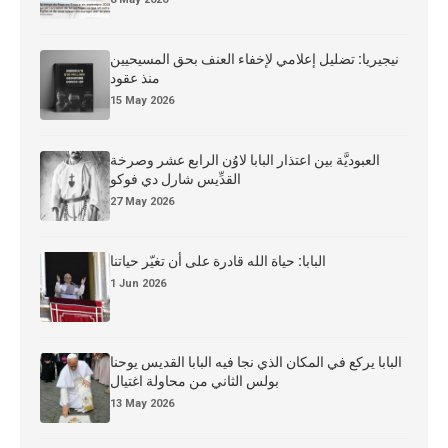
نيجيريا: تضليل إعلامي لإخفاء العنف بحق المسيحيين
منذ عقود
15 May 2026
العبوديَّة بين اعتذار البابا لاوُن الرابع عشر وصرخة
القدِّيس شارل دي فوكو
27 May 2026
البابا: حياة الله قادرة على أن تغيّر حياتنا
1 Jun 2026
البابا يركع في المكان الذي نجا فيه البابا القديس يوحنا
بولس الثاني من محاولة اغتيال
13 May 2026