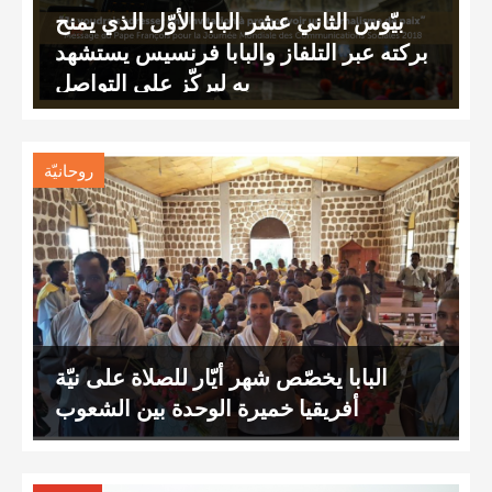
بيّوس الثاني عشر البابا الأوّل الذي يمنح
بركته عبر التلفاز والبابا فرنسيس يستشهد
به ليركّز على التواصل
روحانيّة
البابا يخصّص شهر أيّار للصلاة على نيّة
أفريقيا خميرة الوحدة بين الشعوب