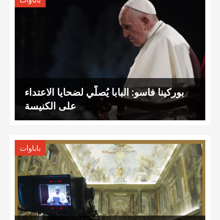
باباوات
بوركينا فاسو: البابا يُصلّي لضحايا الاعتداء
على الكنيسة
باباوات