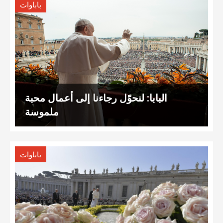
باباوات
البابا: لنحوّل رجاءنا إلى أعمال محبة
ملموسة
باباوات