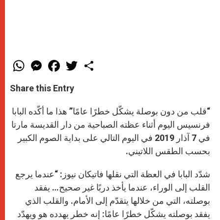
W
M
F
T
S
h
e
a
w
h
a
s
c
i
a
t
s
e
t
r
Share this Entry
s
e
b
t
e
A
n
o
e
p
g
o
r
“قلب من دون بوصلة يشكّل خطرًا عامًا” هذا ما أكّده البابا
p
e
k
r
فرنسيس اليوم أثناء عظته الصباحية من دار القديسة مارتا
في 7 آذار 2019 في اليوم التالي على بداية الصوم الكبير
بحسب الطقس اللاتيني.
شدّد البابا في العظة التي نقلها فاتيكان نيوز: “عندما يرجع
القلب إلى الوراء، عندما يأخذ دربًا غير صحيح… يفقد
بوصلته، التي من خلالها يتقدّم إلى الأمام. والقلب الذي
يفقد بوصلته يشكّل خطرًا عامًا: إنه خطر يهدده هو ويهدّد