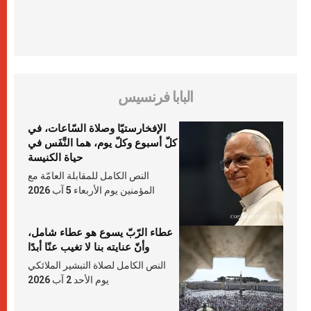
البابا فرنسيس
الإفخارستيّا وصلاة السّاعات، في
كلّ أسبوع وكلّ يوم، هما النَّفَس في
حياة الكنيسة
النص الكامل للمقابلة العامّة مع
المؤمنين يوم الأربعاء 5 آب 2026
عطاء الرّبّ يسوع هو عطاء شامل،
وأنّ عنايته بنا لا تغيب عنّا أبدًا
النص الكامل لصلاة التبشير الملائكي
يوم الأحد 2 آب 2026