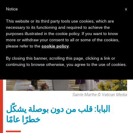
AR
Notice
x
This website or its third party tools use cookies, which are
necessary to its functioning and required to achieve the
باباوات
purposes illustrated in the cookie policy. If you want to know
more or withdraw your consent to all or some of the cookies,
please refer to the
cookie policy
.
By closing this banner, scrolling this page, clicking a link or
continuing to browse otherwise, you agree to the use of cookies.
Sainte Marthe © Vatican Media
البابا: قلب من دون بوصلة يشكّل
خطرًا عامًا