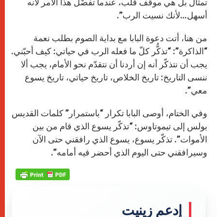
تمثال بل هي موقف قلب، عندما تفضّل هذا الأمر لأنه
أسهل…لأنك نسيت الرب”.
من هنا، أتت دعوة البابا مع بداية الصوم بطلب نعمة
“الذاكرة”: “تذكُّر كلّ ما فعله الرب في حياتي: كيف أحبّني.
يجب أن نتذكّر أنه إن أردنا أن نتقدّم نحو الأمام، يجب ألا
ننسى التاريخ: تاريخ الخلاص، تاريخ حياتي، تاريخ يسوع
معي”.
وفي الختام، أوصى البابا تكرار “باستمرار” كلمات القديس
بولس إلى تيموتاوس: “تذكّر يسوع الذي قام من بين
الأموات”. تذكّر يسوع، يسوع الذي رافقني حتى الآن
وسيرافقني حتى اليوم الذي أحضر فيه أمامه”.
إدعم زينيت