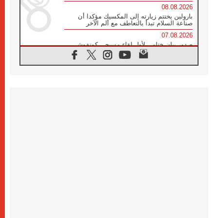
08.08.2026
بارولين يختتم زيارته إلى المكسيك مؤكدا أن
صناعة السلام تبدأ بالتعاطف مع ألم الآخر
07.08.2026
صدور بيان ختامي لأول لقاء مسيحي كونفوشي
بمشاركة الدائرة الفاتيكانية للحوار بين الأديان
07.08.2026
الكاردينال ستورلا: زيارة البابا لاوُن الرابع عشر
ستكون بشرى سارة للأوروغواي بأكملها
07.08.2026
الفاتيكان يعلن برنامج الزيارة الرسولية للبابا لاوُن
الرابع عشر إلى فرنسا
07.08.2026
في الذكرى الـ ٨١ لحادثة هيروشيما الكنيسة في
اليابان تنظم ١٠ أيام للصلاة على نية السلام
07.08.2026
الكنيسة في الأوروغواي: زيارة البابا ستعزز
الإيمان والرجاء
06.08.2026
الاجتماع الشهري للمطارنة الموارنة
06.08.2026
الكاردينال روسي: زيارة البابا لاوُن إلى الأرجنتين
هي تكريم للبابا فرنسيس