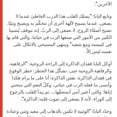
الآخرين”.
وتابع البابا: “يسلك القلب هذا الدرب الخاطئ عندما لا
يصغي، عندما يسمح لآلهة أخرى أن تتحكّم به ويصبح وثنيًا.
نصبح أصمّاء الروح، لا نصغي إلى الربّ. إنه موقف يُنسينا
الكثير من الأمور التي صنعها الرب في حياتنا، والتي قام بها
في كنيسته ومع شعبه” وينتهي المسيحي بالاتكال على
نفسه ليس إلاّ.
أوكل البابا فقدان الذاكرة إلى الراحة الروحية: “الرفاهية،
والرفاهية الروحية حتى، تشكّل هذا الخطر: خطر الوقوع
في فقدان الذاكرة، نقص الذاكرة: أنا على ما يرام هكذا
وأنسى ما فعله الرب في حياتي، وكلّ النعم التي منحني
إياها؛ والتي أعتبر أنني أستحقّها…. ثم يبدأ القلب بالرجوع
إلى الوراء، لأنه لا يصغي إلى صوت قلبه: الذاكرة”.
وحدّد البابا: “الوثنية لا تكمن بالذهاب إلى معبد وثني وعبادة