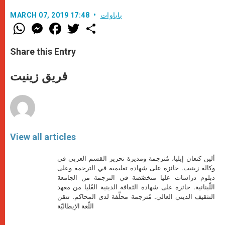
باباوات
MARCH 07, 2019 17:48
W
M
F
T
S
h
e
a
w
h
a
s
c
i
a
t
s
e
t
r
Share this Entry
s
e
b
t
e
A
n
o
e
p
g
o
r
فريق زينيت
p
e
k
r
View all articles
ألين كنعان إيليا، مُترجمة ومديرة تحرير القسم العربي في
وكالة زينيت. حائزة على شهادة تعليمية في الترجمة وعلى
دبلوم دراسات عليا متخصّصة في الترجمة من الجامعة
اللّبنانية. حائزة على شهادة الثقافة الدينية العُليا من معهد
التثقيف الديني العالي. مُترجمة محلَّفة لدى المحاكم. تتقن
اللّغة الإيطاليّة