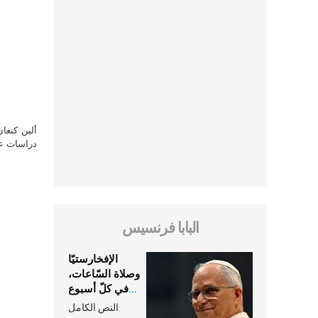
ألين كنعا
دراسات علي
البابا فرنسيس
الإفخارستيّا
وصلاة السّاعات،
في كلّ أسبوع
وكلّ يوم، هما
النص الكامل