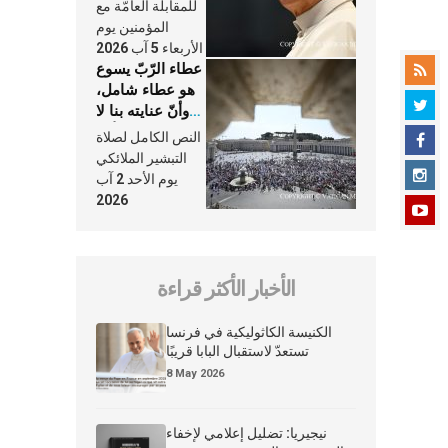
النَّفَس في حياة
للمقابلة العامّة مع
الكنيسة
المؤمنين يوم
الأربعاء 5 آب 2026
عطاء الرّبّ يسوع
هو عطاء شامل،
وأنّ عنايته بنا لا
تغيب عنّا أبدًا
النص الكامل لصلاة
التبشير الملائكي
يوم الأحد 2 آب
2026
الأخبار الأكثر قراءة
الكنيسة الكاثوليكية في فرنسا
تستعدّ لاستقبال البابا قريبًا
8 May 2026
نيجيريا: تضليل إعلامي لإخفاء