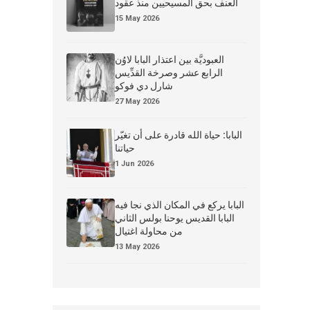
العنف بحق المسيحيين منذ عقود
15 May 2026
العبوديَّة بين اعتذار البابا لاوُن
الرابع عشر وصرخة القدِّيس
شارل دي فوكو
27 May 2026
البابا: حياة الله قادرة على أن تغيّر
حياتنا
1 Jun 2026
البابا يركع في المكان الذي نجا فيه
البابا القديس يوحنا بولس الثاني
من محاولة اغتيال
13 May 2026