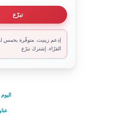
تبرّع
إدعم زينيت. متوفّرة بخمس لغا
القرّاء. إشترك تبرّع
اليوم 
عناوين نش