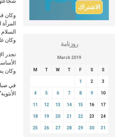
شجاعتها 
وكان قد
المرأة ا
السلام ف
وكان غال
روزنامة
March 2019
الأساسي 
M
T
W
T
F
S
S
وكان يص
1
2
3
الأنثوية
4
5
6
7
8
9
10
11
12
13
14
15
16
17
18
19
20
21
22
23
24
25
26
27
28
29
30
31