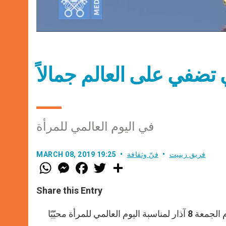
تي تضفي على العالم جمالاً
في اليوم العالمي للمرأة
فريق زينيت
فنّ وثقافة
MARCH 08, 2019 19:25
W
M
F
T
S
h
e
a
w
h
a
s
c
i
a
t
s
e
t
r
Share this Entry
s
e
b
t
e
A
n
o
e
p
g
o
r
“المرأة هي التي تضفي على العالم جمالاً” هكذا غرّد البابا على تويتر اليوم الجمعة 8 آذار لمناسبة اليوم العالمي للمرأة محيّيًا
p
e
k