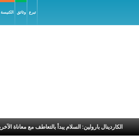
تبرع
وثائق
الكنيسة و
 الرسوليّة
الكاردينال بارولين: السلام يبدأ بالتعاطف مع