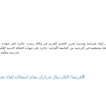
ن إيليا، مُترجمة ومديرة تحرير القسم العربي في وكالة زينيت. حائزة على شهادة 
ا متخصّصة في الترجمة من الجامعة اللّبنانية. حائزة على شهادة الثقافة الدينية العُلي
مُترجمة محلَّفة ل
فرنسا: الكاردينال بارباران يقدّم استقالته للبابا 