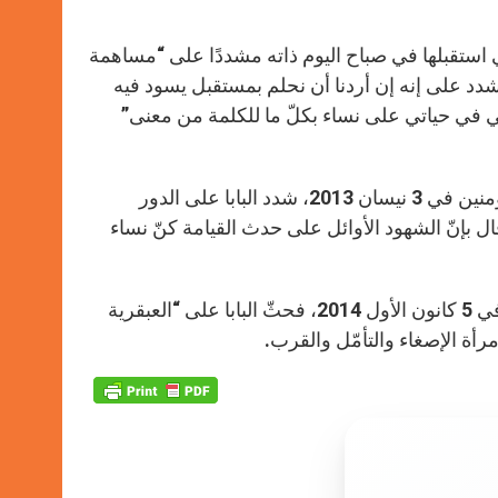
r
ي استقبلها في صباح اليوم ذاته مشددًا على “مساهمة
 وشدد على إنه إن أردنا أن نحلم بمستقبل يسود فيه
ّفني في حياتي على نساء بكلّ ما للكلمة من معنى”
تجدر الإشارة إلى أنه في تعليمه يوم الأربعاء أثناء المقابلة العامة مع المؤمنين في 3 نيسان 2013، شدد البابا على الدور
ال بإنّ الشهود الأوائل على حدث القيامة كنّ نساء
في صباح أحد القيامة، كان للنساء دور بالغ الأهمية في نقل الإيمان وأما في 5 كانون الأول 2014، فحثّ البابا على “العبقرية
مرأة الإصغاء والتأمّل والقرب.