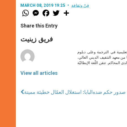
فنّ وثقافة
MARCH 08, 2019 19:25
W
M
F
T
S
h
e
a
w
h
a
s
c
i
a
t
s
e
t
r
Share this Entry
s
e
b
t
e
A
n
o
e
p
g
o
r
فريق زينيت
p
e
k
r
تعليمية في الترجمة وعلى دبلوم
ا من معهد التثقيف الديني العالي.
دى المحاكم. تتقن اللّغة الإيطاليّة
View all articles
بعد صدور حكم ضده
البابا: استغلال العمّال خطيئة مميتة