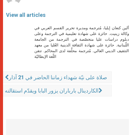
View all articles
ألين كنعان إيليا، مُترجمة ومديرة تحرير القسم العربي في
وكالة زينيت. حائزة على شهادة تعليمية في الترجمة وعلى
دبلوم دراسات عليا متخصّصة في الترجمة من الجامعة
اللّبنانية. حائزة على شهادة الثقافة الدينية العُليا من معهد
التثقيف الديني العالي. مُترجمة محلَّفة لدى المحاكم. تتقن
اللّغة الإيطاليّة
صلاة على نيّة شهداء زماننا الحاضر في 21 آذار
الكاردينال بارباران يزور البابا ويقدّم استقالته