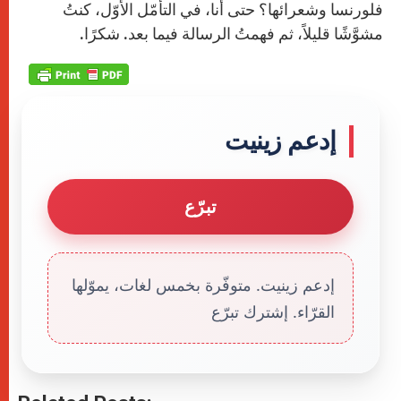
فلورنسا وشعرائها؟ حتى أنا، في التأمّل الأوّل، كنتُ
مشوَّشًا قليلاً، ثم فهمتُ الرسالة فيما بعد. شكرًا.
إدعم زينيت
تبرّع
إدعم زينيت. متوفّرة بخمس لغات، يموّلها
القرّاء. إشترك تبرّع