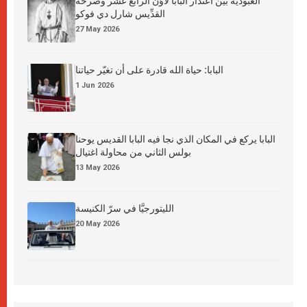
العبوديَّة بين اعتذار البابا لاوُن الرابع عشر وصرخة
القدِّيس شارل دي فوكو
27 May 2026
البابا: حياة الله قادرة على أن تغيّر حياتنا
1 Jun 2026
البابا يركع في المكان الذي نجا فيه البابا القديس يوحنا
بولس الثاني من محاولة اغتيال
13 May 2026
الليتورجيَّا في سرّ الكنيسة
20 May 2026