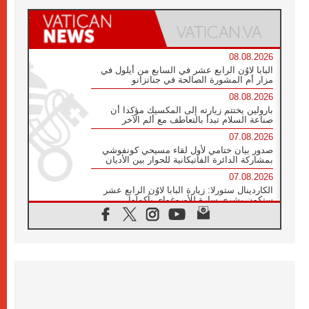
08.08.2026
البابا لاوُن الرابع عشر في السابع من أيلول في
مزار أم المشورة الصالحة في جناتزانو
08.08.2026
بارولين يختتم زيارته إلى المكسيك مؤكدا أن
صناعة السلام تبدأ بالتعاطف مع ألم الآخر
07.08.2026
صدور بيان ختامي لأول لقاء مسيحي كونفوشي
بمشاركة الدائرة الفاتيكانية للحوار بين الأديان
07.08.2026
الكاردينال ستورلا: زيارة البابا لاوُن الرابع عشر
ستكون بشرى سارة للأوروغواي بأكملها
07.08.2026
الفاتيكان يعلن برنامج الزيارة الرسولية للبابا لاوُن
الرابع عشر إلى فرنسا
07.08.2026
في الذكرى الـ ٨١ لحادثة هيروشيما الكنيسة في
اليابان تنظم ١٠ أيام للصلاة على نية السلام
07.08.2026