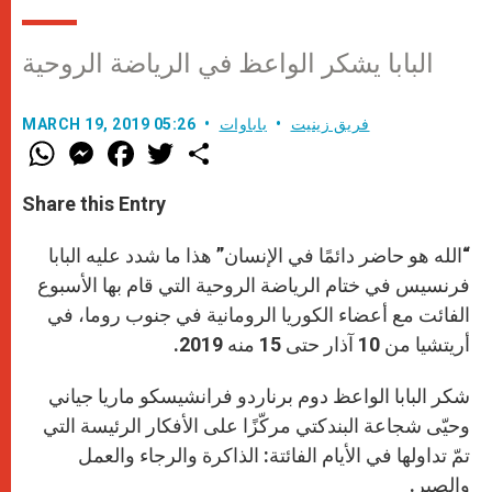
البابا يشكر الواعظ في الرياضة الروحية
فريق زينيت
باباوات
MARCH 19, 2019 05:26
W
M
F
T
S
h
e
a
w
h
a
s
c
i
a
t
s
e
t
r
Share this Entry
s
e
b
t
e
A
n
o
e
p
g
o
r
“الله هو حاضر دائمًا في الإنسان” هذا ما شدد عليه البابا
p
e
k
r
فرنسيس في ختام الرياضة الروحية التي قام بها الأسبوع
الفائت مع أعضاء الكوريا الرومانية في جنوب روما، في
أريتشيا من 10 آذار حتى 15 منه 2019.
شكر البابا الواعظ دوم برناردو فرانشيسكو ماريا جياني
وحيّى شجاعة البندكتي مركّزًا على الأفكار الرئيسة التي
تمّ تداولها في الأيام الفائتة: الذاكرة والرجاء والعمل
والصبر.