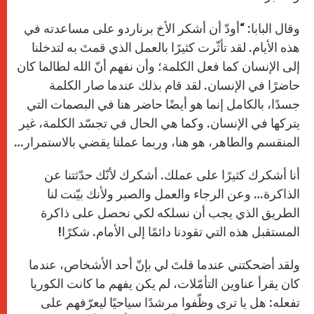
وقال البابا: “أودّ أن أشكر الأخ برناردو على مساعدته في
هذه الأيام. لقد تأثّرت كثيرًا بالعمل الذي قمتَ به لتدخلنا
إلى الإنسان كما فعل الكلمة؛ وأن نفهم أنّ الله لطالما كان
حاضرًا في الإنسان. لقد قام بذلك عندما صار الكلمة
جسدًا، بالكامل إنما هو أيضًا حاضر هنا في البصمات التي
يتركها في الإنسان. وكما هي الحال في تجسّد الكلمة، غير
المنقسم والطاهر، هو هنا، وربما عملنا يقضي بالاستمرار…
أنا أشكرك كثيرًا على عملك. أشكرك لأنّك حدّثتنا عن
الذاكرة… وعن الرجاء والعمل والصبر ولأنك بيّنت لنا
الطريق الذي يجب أن نسلكه لكي نحصل على ذاكرة
المستقبل هذه التي تقودنا دائمًا إلى الأمام. شكرًا!
ولقد أضحكتني عندما قلتَ لي بإنّ أحد الأشخاص، عندما
كان يقرأ عناوين التأمّلات، لم يكن يفهم ما كانت الكوريا
تفعله: هل يا ترى وظّفوا مرشدًا سياحيًا ليعرّفهم على