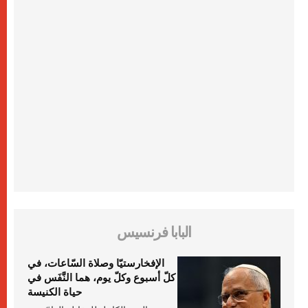
البابا فرنسيس
الإفخارستيّا وصلاة السّاعات، في
كلّ أسبوع وكلّ يوم، هما النَّفَس في
حياة الكنيسة