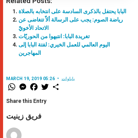
Related Posts:
البابا يحتفل بالذكرى السادسة على انتخابه بالصلاة
رياضة الصوم: يجب على الرسالة ألاّ تتغاضى عن
الاتحاد الأخويّ
تغريدة البابا: انتبهوا من الحوريّات
اليوم العالمي للعمل الخيري: لفتة البابا إلى
المهاجرين
باباوات
MARCH 19, 2019 05:26
W
M
F
T
S
h
e
a
w
h
a
s
c
i
a
t
s
e
t
r
Share this Entry
s
e
b
t
e
A
n
o
e
p
g
o
r
فريق زينيت
p
e
k
r