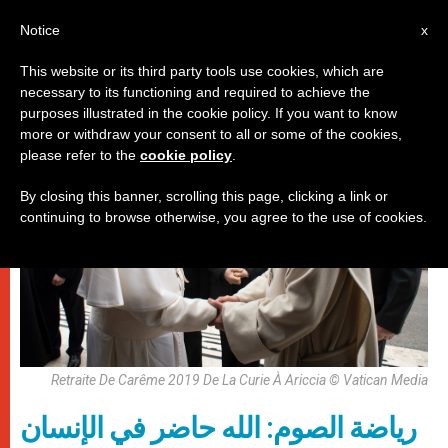
AR
Notice
x
This website or its third party tools use cookies, which are
necessary to its functioning and required to achieve the
باباوات
purposes illustrated in the cookie policy. If you want to know
more or withdraw your consent to all or some of the cookies,
please refer to the
cookie policy
.
By closing this banner, scrolling this page, clicking a link or
continuing to browse otherwise, you agree to the use of cookies.
Retraite De Carême 2019 De La Curie À Ariccia © Vatican Media
رياضة الصوم: الله حاضر في الإنسان