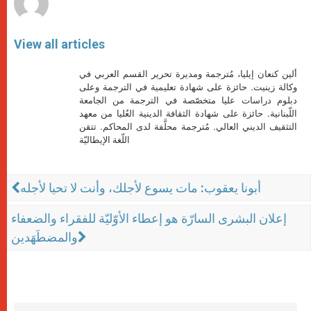
View all articles
ألين كنعان إيليا، مُترجمة ومديرة تحرير القسم العربي في
وكالة زينيت. حائزة على شهادة تعليمية في الترجمة وعلى
دبلوم دراسات عليا متخصّصة في الترجمة من الجامعة
اللّبنانية. حائزة على شهادة الثقافة الدينية العُليا من معهد
التثقيف الديني العالي. مُترجمة محلَّفة لدى المحاكم. تتقن
اللّغة الإيطاليّة
أبونا يعقوب: مات يسوع لأجلك، وأنت لا تحيا لأجله
إعلان البشرى السارّة هو إعطاء الأوّليّة للفقراء والضعفاء
والمضطَهَدين