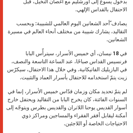
بدخول يسوع إلى أورشليم مع أغصان النخيل، قبل
الاحتفال بالقداس الإلهي.
يصادف ّأحد الشعانين اليوم العالمي للشبيبة: وبحسب
التقاليد، يشارك شبيبة من مختلف أنحاء العالم في مسيرة
الشعانين.
في 18 نيسان، أي خميس الأسرار، سيترأّس البابا
فرنسيس القداس صباحًا، عند الساعة التاسعة والنصف،
في البازيليك الفاتيكانية. وفي خلال هذا الاحتفال، سيكرّس
زيت يتمّ استخدامه للاحتفال بأسرار العماد والتثبيت.
لم يتمّ تحديد مكان وزمان قدّاس خميس الأسرار، إنما في
السنوات الفائتة، كان يخرج البابا من التقاليد ويحتفل خارج
أسوار القديس يوحنا اللاتران والقديس بطرس ويتوجّه إلى
أمكنة ليقابل أفقر الفقراء والمساجين ومراكز ذوي
الاحتياجات الخاصة أو اللاجئين.