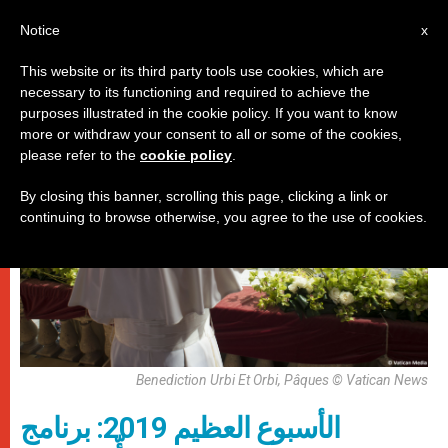
AR
Notice
x
This website or its third party tools use cookies, which are
necessary to its functioning and required to achieve the
باباوات
purposes illustrated in the cookie policy. If you want to know
more or withdraw your consent to all or some of the cookies,
please refer to the
cookie policy
.
By closing this banner, scrolling this page, clicking a link or
continuing to browse otherwise, you agree to the use of cookies.
Benediction Urbi Et Orbi, Pâques © Vatican News
الأسبوع العظيم 2019: برنامج