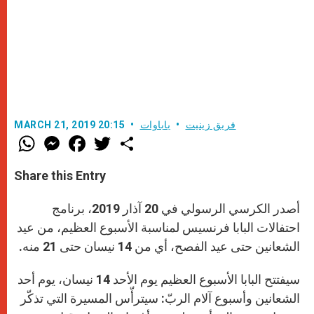
فريق زينيت
باباوات
MARCH 21, 2019 20:15
W
M
F
T
S
h
e
a
w
h
a
s
c
i
a
t
s
e
t
r
Share this Entry
s
e
b
t
e
A
n
o
e
p
g
o
r
أصدر الكرسي الرسولي في 20 آذار 2019، برنامج
p
e
k
r
احتفالات البابا فرنسيس لمناسبة الأسبوع العظيم، من عيد
الشعانين حتى عيد الفصح، أي من 14 نيسان حتى 21 منه.
سيفتتح البابا الأسبوع العظيم يوم الأحد 14 نيسان، يوم أحد
الشعانين وأسبوع آلام الربّ: سيترأّس المسيرة التي تذكّر