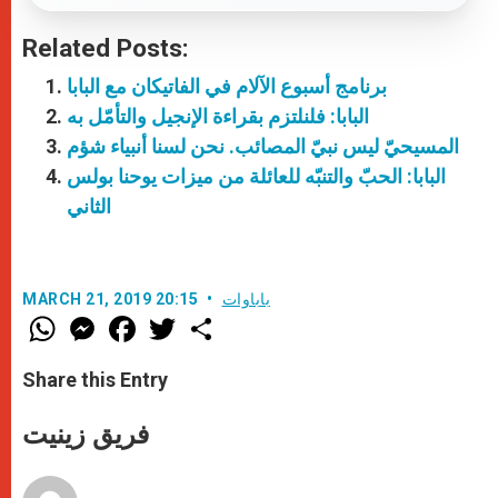
Related Posts:
برنامج أسبوع الآلام في الفاتيكان مع البابا
البابا: فلنلتزم بقراءة الإنجيل والتأمّل به
المسيحيّ ليس نبيّ المصائب. نحن لسنا أنبياء شؤم
البابا: الحبّ والتنبّه للعائلة من ميزات يوحنا بولس
الثاني
باباوات
MARCH 21, 2019 20:15
W
M
F
T
S
h
e
a
w
h
a
s
c
i
a
t
s
e
t
r
Share this Entry
s
e
b
t
e
A
n
o
e
p
g
o
r
فريق زينيت
p
e
k
r