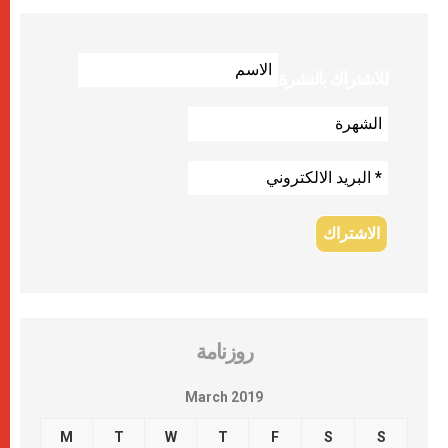
للاشتراك بالنشرة
روزنامة
March 2019
M
T
W
T
F
S
S