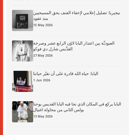
نيجيريا: تضليل إعلامي لإخفاء العنف بحق المسيحيين
منذ عقود
15 May 2026
العبوديَّة بين اعتذار البابا لاوُن الرابع عشر وصرخة
القدِّيس شارل دي فوكو
27 May 2026
البابا: حياة الله قادرة على أن تغيّر حياتنا
1 Jun 2026
البابا يركع في المكان الذي نجا فيه البابا القديس يوحنا
بولس الثاني من محاولة اغتيال
13 May 2026