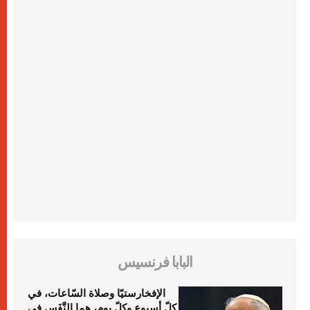
البابا فرنسيس
الإفخارستيّا وصلاة السّاعات، في
كلّ أسبوع وكلّ يوم، هما النَّفَس في