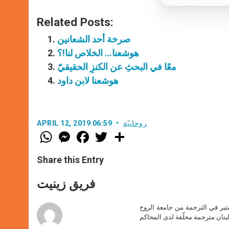
Related Posts:
صرخة أحد الشعانين
هوشعنا… الخلاص لنا!؟
معًا في البحثِ عن الكنزِ الحقيقيّ
هوشعنا لابن داود
روحانيّة
APRIL 12, 2019 06:59
W
M
F
T
S
h
e
a
w
h
a
s
c
i
a
t
s
e
t
r
Share this Entry
s
e
b
t
e
A
n
o
e
p
g
o
r
فريق زينيت
p
e
k
r
ير في الترجمة من جامعة الروح
بنان مترجمة محلّفة لدى المحاكم