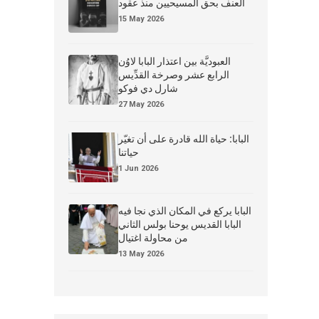
العنف بحق المسيحيين منذ عقود
15 May 2026
العبوديَّة بين اعتذار البابا لاوُن
الرابع عشر وصرخة القدِّيس
شارل دي فوكو
27 May 2026
البابا: حياة الله قادرة على أن تغيّر
حياتنا
1 Jun 2026
البابا يركع في المكان الذي نجا فيه
البابا القديس يوحنا بولس الثاني
من محاولة اغتيال
13 May 2026