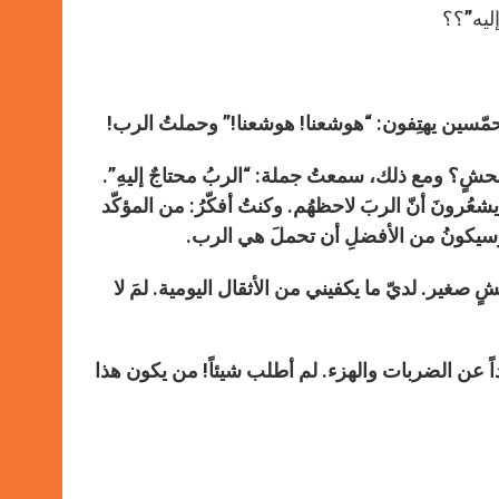
إليه”؟؟
متحمّسين يهتِفون: “هوشعنا! هوشعنا!” وحملتُ الرب!
حشٍ؟ ومع ذلك، سمعتُ جملة: “الربُ محتاجٌ إليهِ”.
ا يشعُرونَ أنّ الربَ لاحظهُم. وكنتُ أفكّرُ: من المؤكّد
، وسيكونُ من الأفضلِ أن تحملَ هي الرب.
ٍ صغير. لديّ ما يكفيني من الأثقال اليومية. لمَ لا
يداً عن الضربات والهزء. لم أطلب شيئاً! من يكون هذا