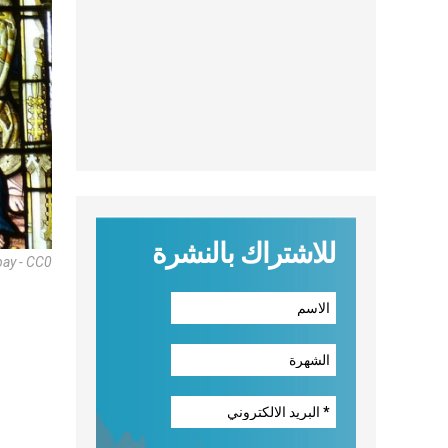
للاشتراك بالنشرة
bay - CC0