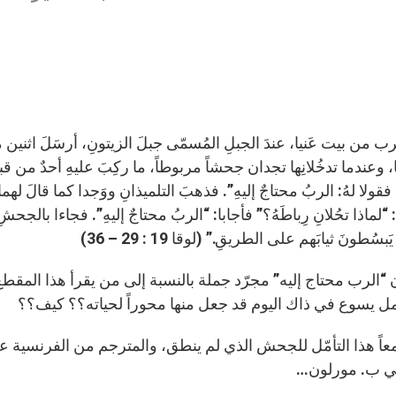
ترب من بيت عَنيا، عندَ الجبلِ المُسمّى جبلَ الزيتونِ، أرسَلَ اثنين م
 وعندما تدخُلانِها تجدان جحشاً مربوطاً، ما ركِبَ عليهِ أحدٌ من قبل، فح
 فقولا لهُ: الربُ محتاجٌ إليهِ”. فذهبَ التلميذانِ ووَجدا كما قالَ لهم
: “لماذا تحُلانِ رِباطَهُ؟” فأجابا: “الربُ محتاجٌ إليهِ”. فجاءا بالجح
بسُطونَ ثيابَهم على الطريقِ.” (لوقا 19 : 29 – 36)
 “الرب محتاج إليه” مجرّد جملة بالنسبة إلى من يقرأ هذا المقط
ل يسوع في ذاك اليوم قد جعل منها محوراً لحياته؟؟ كيف؟؟
ي ب. مورلون…