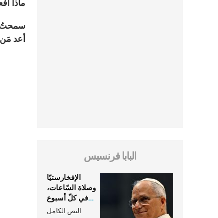
ماذا أف
سمحتُ له
أعد مَن
البابا فرنسيس
الإفخارستيّا
وصلاة السّاعات،
في كلّ أسبوع
وكلّ يوم، هما
النص الكامل