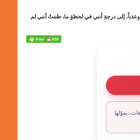
وعذباً، إلى درجةِ أنني في لحظةٍ ما، ظننتُ أنني لم
ت، يموّلها