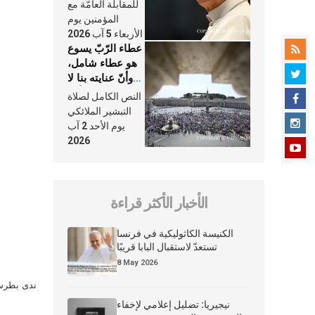
النَّفَس في حياة
للمقابلة العامّة مع
الكنيسة
المؤمنين يوم
الأربعاء 5 آب 2026
عطاء الرّبّ يسوع
هو عطاء شامل،
وأنّ عنايته بنا لا
تغيب عنّا أبدًا
النص الكامل لصلاة
التبشير الملائكي
يوم الأحد 2 آب
2026
الأخبار الأكثر قراءة
الكنيسة الكاثوليكية في فرنسا
تستعدّ لاستقبال البابا قريبًا
8 May 2026
ندى بطرس 
نيجيريا: تضليل إعلامي لإخفاء