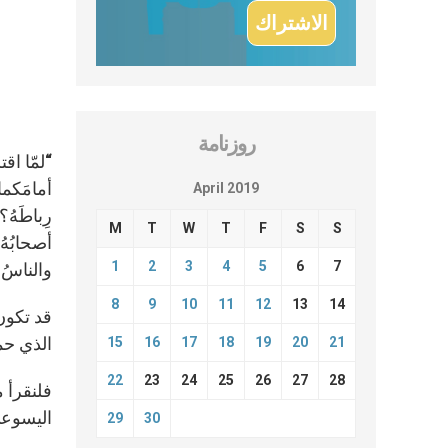
روزنامة
“لمّا اق
أمامَكما،
April 2019
رِباطَهُ؟
M
T
W
T
F
S
S
أصحابُهُ
1
2
3
4
5
6
7
والناسُ يَ
8
9
10
11
12
13
14
قد تكون
الذي حم
15
16
17
18
19
20
21
22
23
24
25
26
27
28
اليسوع
29
30