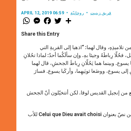
فريق زينيت
روحانيّة
APRIL 12, 2019 06:59
W
M
F
T
S
h
e
a
w
h
a
s
c
i
a
t
s
e
t
r
Share this Entry
s
e
b
t
e
A
n
o
e
p
g
o
r
ن تلاميذِهِ، وقال لهما: “اذهبا إلى القريةِ التي
p
e
k
ُلّا رِباطَهُ وجيئا بهِ. وإن سألَكُما أحدٌ: لماذا تحُلانِ
r
ا يسوع. وبينما هما يَحُلّانِ رِباطَ الجحشِ، قال لهما
شِ إلى يسوع، ووضَعا ثوبَيهِما، وأركَبا يسوع. فسارَ
ع من إنجيل القديس لوقا. لكن أتتخيّلون أنّ الجحش
فلنقرأ معاً هذا التأمّل للجحش الذي لم ينطق، والمترجم من الفرنسية عن نصّ بعنوان Celui que Dieu avait choisi للأب