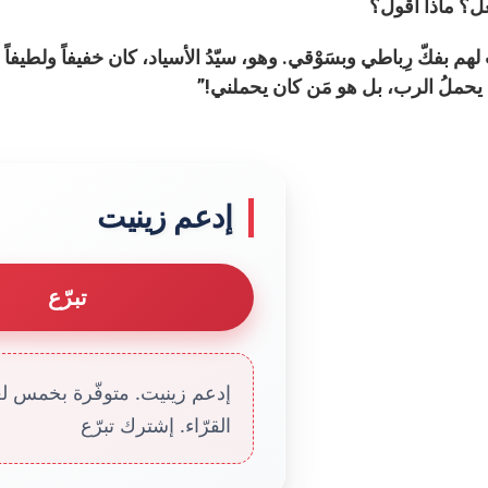
عل؟ ماذا أقول؟
م بفكّ رِباطي وبسَوْقي. وهو، سيّدُ الأسياد، كان خفيفاً ولطيفاً 
 يحملُ الرب، بل هو مَن كان يحملني!”
إدعم زينيت
تبرّع
إدعم زينيت. متوفّرة بخمس لغا
القرّاء. إشترك تبرّع