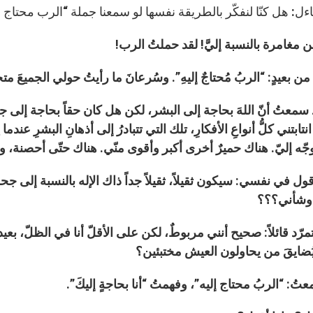
اءل: هل كنّا لنفكّر بالطريقة نفسها لو سمعنا جملة “الرب محتاج 
مِن مغامرة بالنسبة إليَّ! لقد حملتُ الرب!
 بعيدٍ: “الربُ مُحتاجٌ إليهِ”. وسُرعانَ ما رأيتُ حولي الجميعَ 
 سمعتُ أنّ اللهَ بحاجة إلى البشر، لكن هل كان حقاً بحاجة إلى ج
نتابتني كلُّ أنواعِ الأفكارِ، تلك التي تتبادرُ إلى أذهانِ البشرِ عندم
توجّه إليّ. هناك حميرٌ أخرى أكبر وأقوى منّي. هناك حتّى أحصنة
ول في نفسي: سيكون ثقيلاً، ثقيلاً جداً ذاك الإله بالنسبة إلى جحش
 وشأني؟؟؟
مرّد قائلاً: صحيح أنني مربوطٌ، لكن على الأقلّ أنا في الظلّ، بع
ليُضايقَ من يحاولون العيش مختبئين؟
ُ: “الربُ محتاج إليه”، وفهمتُ “أنا بحاجةٍ إليكَ”.