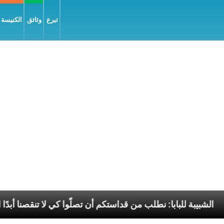
تبرع
وثائق
الكنيسة و
السّلام
الشبيبة للبابا: نطلب من قداستكم أن تصلّوا كي ل