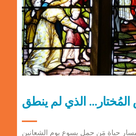
لمُختار… الذي لم ينطق
سار حياة مَن حمل يسوع يوم الشعانين