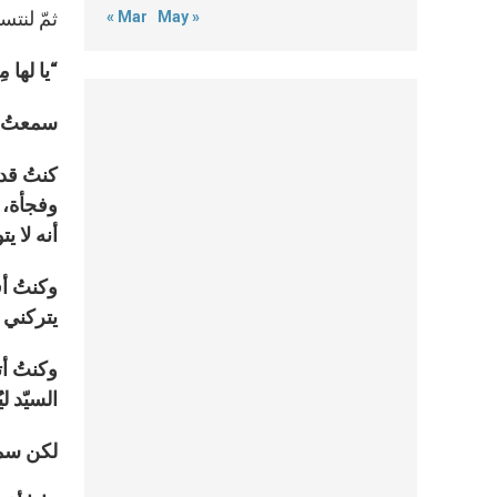
ثمّ لنتس
« Mar
May »
“يا لها 
سمعتُ من
كنتُ قد
وفجأة، ا
أنه لا ي
وكنتُ أق
يتركني
وكنتُ أت
السيّد 
لكن سمعت