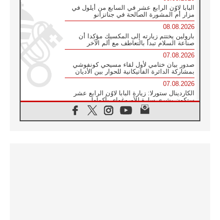
البابا لاوُن الرابع عشر في السابع من أيلول في
مزار أم المشورة الصالحة في جناتزانو
08.08.2026
بارولين يختتم زيارته إلى المكسيك مؤكدا أن
صناعة السلام تبدأ بالتعاطف مع ألم الآخر
07.08.2026
صدور بيان ختامي لأول لقاء مسيحي كونفوشي
بمشاركة الدائرة الفاتيكانية للحوار بين الأديان
07.08.2026
الكاردينال ستورلا: زيارة البابا لاوُن الرابع عشر
ستكون بشرى سارة للأوروغواي بأكملها
07.08.2026
الفاتيكان يعلن برنامج الزيارة الرسولية للبابا لاوُن
الرابع عشر إلى فرنسا
07.08.2026
في الذكرى الـ ٨١ لحادثة هيروشيما الكنيسة في
اليابان تنظم ١٠ أيام للصلاة على نية السلام
07.08.2026
الكنيسة في الأوروغواي: زيارة البابا ستعزز
الإيمان والرجاء
06.08.2026
الاجتماع الشهري للمطارنة الموارنة
06.08.2026