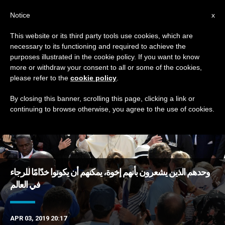
AR
Notice
x
This website or its third party tools use cookies, which are
necessary to its functioning and required to achieve the
DAY
purposes illustrated in the cookie policy. If you want to know
April 3rd, 2019
more or withdraw your consent to all or some of the cookies,
please refer to the
cookie policy
.
By closing this banner, scrolling this page, clicking a link or
continuing to browse otherwise, you agree to the use of cookies.
DERNIÈRES NOUVELLES
وحدهم الذين يشعرون بأنهم إخوة، يمكنهم أن يكونوا خدّامًا للرجاء
في العالم
APR 03, 2019 20:17