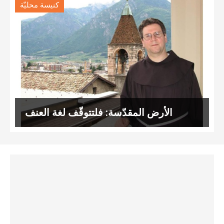
كنيسة محليّة
الأرض المقدّسة: فلتتوقّف لغة العنف