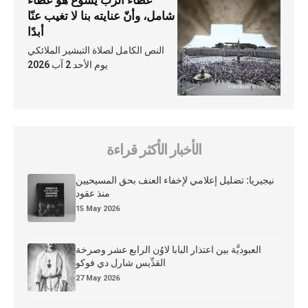
عطاء الرّبّ يسوع هو عطاء
شامل، وأنّ عنايته بنا لا تغيب عنّا
أبدًا
النص الكامل لصلاة التبشير الملائكي
يوم الأحد 2 آب 2026
الأخبار الأكثر قراءة
نيجيريا: تضليل إعلامي لإخفاء العنف بحق المسيحيين
منذ عقود
15 May 2026
العبوديَّة بين اعتذار البابا لاوُن الرابع عشر وصرخة
القدِّيس شارل دي فوكو
27 May 2026