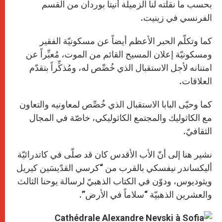
بحسب ما نقلته لنا الزميلة أنيتا بوردان من القسم
الفرنسي في زينيت.
كما وتكلّم الحبر الأعظم أيضاً عن مسكونيّة الفقير
ومسكونيّة إعلان المسيح القائم من الموت، مُعبِّراً عن
امتنانه لأجل الاستقبال الذي خُصِّص له، ومُذكِّراً بتقدّم
العلاقات.
كما وحيّى البابا الاستقبال الذي خُصِّص لمعاونيه والتعاون
مع الكاثوليك والمجتمع الكاثوليكي، خاصّة في المجال
الثقافيّ.
نشير هنا إلى أنّ الأب الأقدس كان قد صلّى في كاتدرائيّة
أليكساندر نيفسكي بالقرب من “كرسي القدّيسَين كيريل
ويثوديوس، ودوّن في الكتاب الذهبيّ لرسالة يوحنا الثالث
والعشرين الذهبيّة “سلاماً في الأرض”.