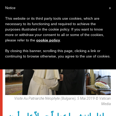
AR
Notice
x
This website or its third party tools use cookies, which are
necessary to its functioning and required to achieve the
,
باباوات
رحلات البابا
purposes illustrated in the cookie policy. If you want to know
more or withdraw your consent to all or some of the cookies,
please refer to the
cookie policy
.
By closing this banner, scrolling this page, clicking a link or
continuing to browse otherwise, you agree to the use of cookies.
Visite Au Patriarche Néophyte (Bulgarie), 5 Mai 2019 © Vatican
Media