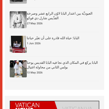
العبوديَّة بين اعتذار البابا لاوُن الرابع عشر وصرخة
القدِّيس شارل دي فوكو
27 May 2026
البابا: حياة الله قادرة على أن تغيّر حياتنا
1 Jun 2026
البابا يركع في المكان الذي نجا فيه البابا القديس يوحنا
بولس الثاني من محاولة اغتيال
13 May 2026