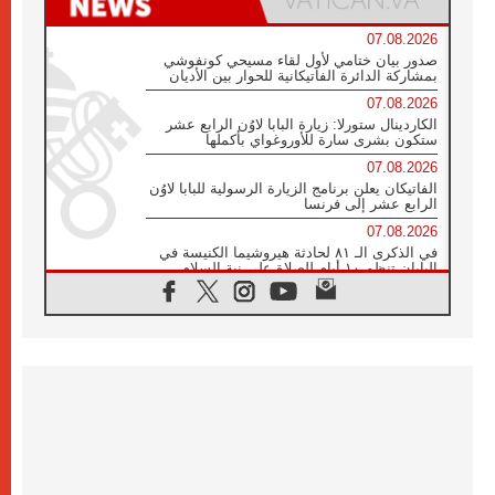
07.08.2026
صدور بيان ختامي لأول لقاء مسيحي كونفوشي
بمشاركة الدائرة الفاتيكانية للحوار بين الأديان
07.08.2026
الكاردينال ستورلا: زيارة البابا لاوُن الرابع عشر
ستكون بشرى سارة للأوروغواي بأكملها
07.08.2026
الفاتيكان يعلن برنامج الزيارة الرسولية للبابا لاوُن
الرابع عشر إلى فرنسا
07.08.2026
في الذكرى الـ ٨١ لحادثة هيروشيما الكنيسة في
اليابان تنظم ١٠ أيام للصلاة على نية السلام
07.08.2026
الكنيسة في الأوروغواي: زيارة البابا ستعزز
الإيمان والرجاء
06.08.2026
الاجتماع الشهري للمطارنة الموارنة
06.08.2026
الكاردينال روسي: زيارة البابا لاوُن إلى الأرجنتين
هي تكريم للبابا فرنسيس
06.08.2026
زيارة البابا إلى البيرو ستكون زمن نعمة ومصالحة