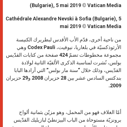
Cathédrale Alexandre Nevski à Sofia (Bulgarie), 5
mai 2019 © Vatican Media
من ناحية أخرى، قدّم الأب الأقدس لبطريرك الكنيسة
الأرثوذكسيّة في بلغاريا، نيوفيت، Codex Pauli وهي
مجموعة مخطوطات تضمّ 424 صفحة من كتابات القدّيس
بولس، نُشرت لمناسبة الذكرى الألفيّة الثانية لولادة
القدّيس، وذلك خلال “سنة مار بولس” التي أرادها البابا
بندكتس السادس عشر بين 28 حزيران 2008 و29 حزيران
2009.
أمّا الغلاف فهو من المخمل، وهو مزيّن بثمانية ألواح
برونزيّة مستوحاة من الباب البيزنطيّ لبازيليك القدّيس