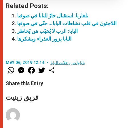
Related Posts:
بلغاريا: استقبال حارّ للبابا في صوفيا
اللاجئون في قلب نشاطات البابا… حتّى في صوفيا
البابا: الرب لا يُخيّب مَن يُخاطر
البابا يزور العذراء ويشكرها
باباوات
,
رحلات البابا
MAY 06, 2019 12:14
W
M
F
T
S
h
e
a
w
h
a
s
c
i
a
t
s
e
t
r
Share this Entry
s
e
b
t
e
A
n
o
e
p
g
o
r
فريق زينيت
p
e
k
r