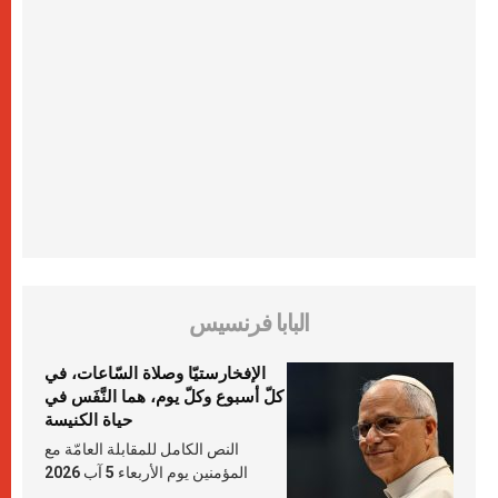
البابا فرنسيس
الإفخارستيّا وصلاة السّاعات، في
كلّ أسبوع وكلّ يوم، هما النَّفَس في
حياة الكنيسة
النص الكامل للمقابلة العامّة مع
المؤمنين يوم الأربعاء 5 آب 2026