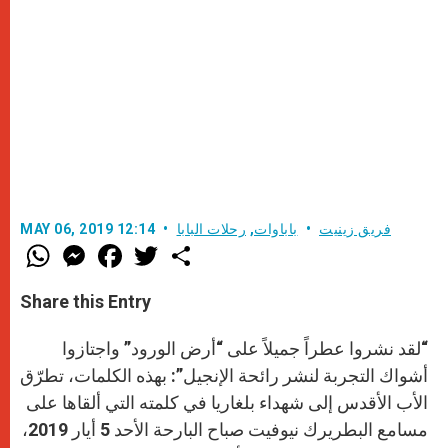
فريق زينيت
باباوات
,
رحلات البابا
MAY 06, 2019 12:14
W
M
F
T
S
h
e
a
w
h
a
s
c
i
a
t
s
e
t
r
Share this Entry
s
e
b
t
e
A
n
o
e
p
g
o
r
“لقد نشروا عطراً جميلاً على “أرض الورود” واجتازوا
p
e
k
r
أشواك التجربة لنشر رائحة الإنجيل”: بهذه الكلمات، تطرّق
الأب الأقدس إلى شهداء بلغاريا في كلمته التي ألقاها على
مسامع البطريرك نيوفيت صباح البارحة الأحد 5 أيار 2019،