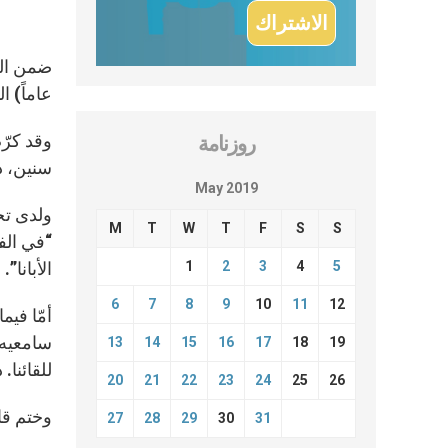
عاماً) ا
روزنامة
سنين، د
May 2019
ولدى تح
M
T
W
T
F
S
S
“في الف
1
2
3
4
5
الأبانا”.
6
7
8
9
10
11
12
أمّا فيم
سامعيه إ
13
14
15
16
17
18
19
للقائنا.
20
21
22
23
24
25
26
وختم قائ
27
28
29
30
31