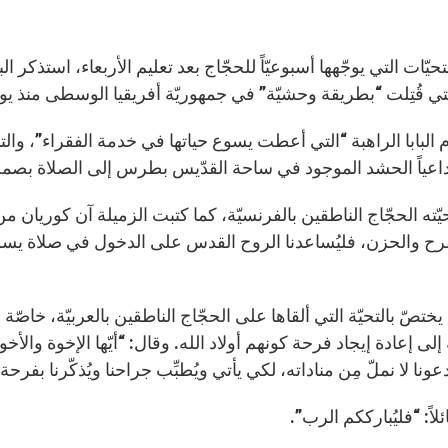
لتي قُتِلت “بطريقة وحشيّة” في جمهوريّة أفريقيا الوسطى منذ يومين، أ
اعياً الحشد الموجود في ساحة القدّيس بطرس إلى الصلاة بصمت، ث
يّته الحجّاج الناطقين بالفرنسيّة، كما كتبت الزميلة آن كوريان
رح والحزن، فليُساعدنا الروح القدس على الدخول في صلاة يسوع 
ا يختصّ بالتحيّة التي ألقاها على الحجّاج الناطقين بالعربيّة، خ
لى إعادة إيجاد فرحة كونهم أولاد الله. وقال: “أيّها الإخوة والأ
 دعونا لا نملّ مِن مناداته، لكي يأتي ويُطبِّب جراحنا ويُذكّرنا بفرحة 
لاً: “فليُبارككم الرب”.