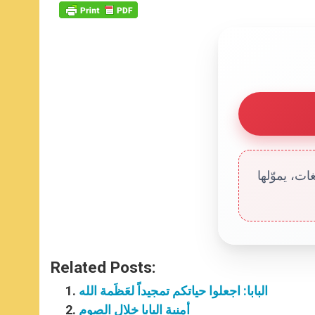
ت، يموّلها
Related Posts:
البابا: اجعلوا حياتكم تمجيداً لعَظَمة الله
أمنية البابا خلال الصوم