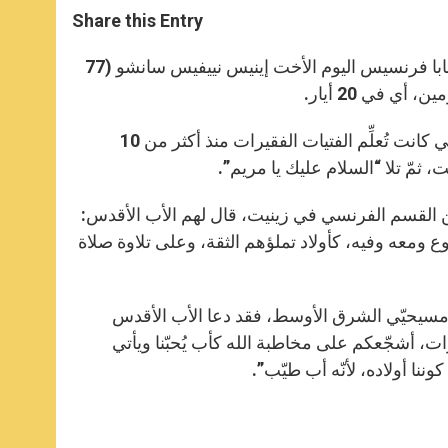
t
s
e
t
r
Share this Entry
s
e
b
t
e
A
n
o
e
p
g
o
r
ضمن التحيّات التي يوجّهها أسبوعيّاً للحجّاج بعد تعليم الأربعاء، استذكر البابا فرنسيس اليوم الأخت إينيس نييفيس سانشو (77
p
e
k
ي في 20 أيار.
r
وقد كرّم البابا الراهبة “التي أعطت يسوع حياتها في خدمة الفقراء”، والتي كانت تُعلِّم الفتيات الفقيرات منذ أكثر من 10
مّ تلا “السلام عليك يا مريم”.
 من القسم الفرنسي في زينيت، قال لهم الأب الأقدس:
ومعه وفيه، كأولاد تملؤهم الثقة، وعلى تلاوة صلاة
اصّة مسيحيّي الشرق الأوسط، فقد دعا الأب الأقدس
خوات، أشجّعكم على مخاطبة الله كأب يُحبّنا ويأتي
كوننا أولاده، لأنّه أب طيّب”.