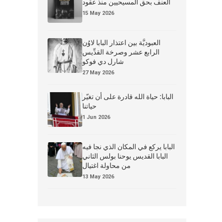
العنف بحق المسيحيين منذ عقود
15 May 2026
العبوديَّة بين اعتذار البابا لاوُن
الرابع عشر وصرخة القدِّيس
شارل دي فوكو
27 May 2026
البابا: حياة الله قادرة على أن تغيّر
حياتنا
1 Jun 2026
البابا يركع في المكان الذي نجا فيه
البابا القديس يوحنا بولس الثاني
من محاولة اغتيال
13 May 2026