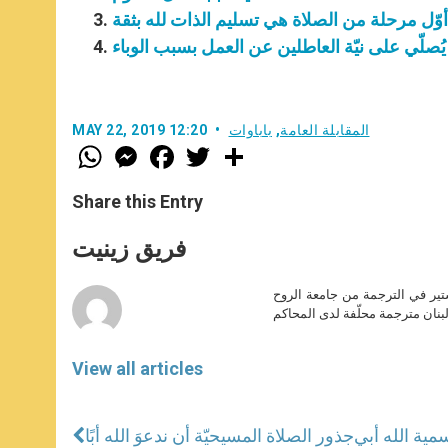
: أوّل مرحلة من الصلاة هي تسليم الذات لله بثقة
ا يُصلّي على نيّة العاطلين عن العمل بسبب الوباء
المقابلة العامة
,
باباوات
MAY 22, 2019 12:20
W
M
F
T
S
h
e
a
w
h
a
s
c
i
a
t
s
e
t
r
Share this Entry
s
e
b
t
e
A
n
o
e
p
g
o
r
فريق زينيت
p
e
k
r
ير في الترجمة من جامعة الروح
بنان مترجمة محلّفة لدى المحاكم
View all articles
سمية الله أبي
جذور الصلاة المسيحيّة أن ندعوَ الله أبًا