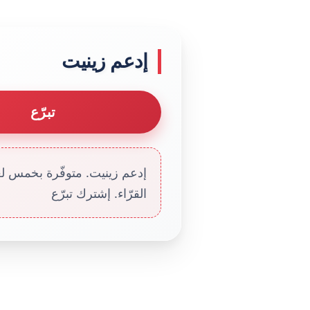
إدعم زينيت
تبرّع
إدعم زينيت. متوفّرة بخمس لغا
القرّاء. إشترك تبرّع