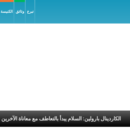
تبرع
وثائق
الكنيسة و
الرسوليّة
الكاردينال بارولين: السلام يبدأ بالتعاطف مع م