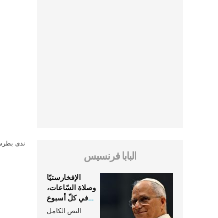
ندى بطرس 
البابا فرنسيس
الإفخارستيّا
وصلاة السّاعات،
في كلّ أسبوع
وكلّ يوم، هما
النص الكامل