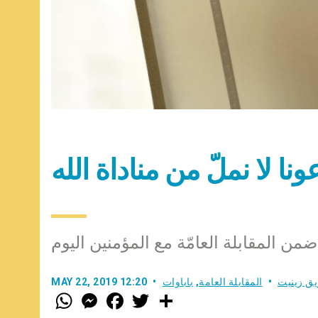
دعونا لا نملّ من مناداة الله
ضمن المقابلة العامّة مع المؤمنين اليوم
ق زينيت
المقابلة العامة
,
باباوات
MAY 22, 2019 12:20
W
M
F
T
S
h
e
a
w
h
a
s
c
i
a