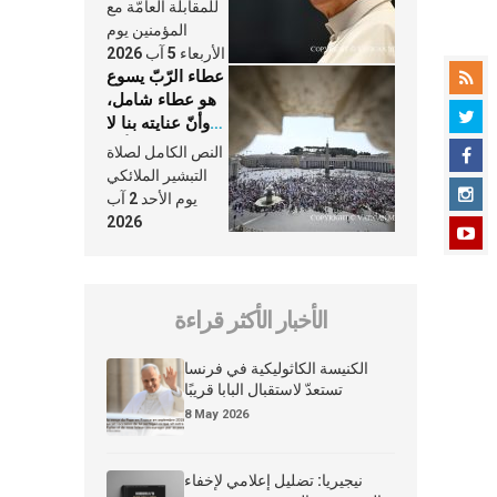
النَّفَس في حياة
للمقابلة العامّة مع
الكنيسة
المؤمنين يوم
الأربعاء 5 آب 2026
عطاء الرّبّ يسوع
هو عطاء شامل،
وأنّ عنايته بنا لا
تغيب عنّا أبدًا
النص الكامل لصلاة
التبشير الملائكي
يوم الأحد 2 آب
2026
الأخبار الأكثر قراءة
الكنيسة الكاثوليكية في فرنسا
تستعدّ لاستقبال البابا قريبًا
8 May 2026
نيجيريا: تضليل إعلامي لإخفاء