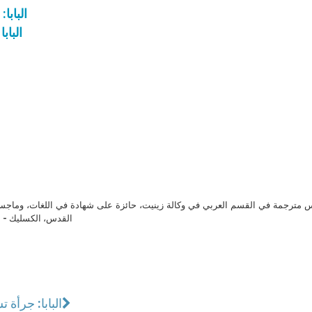
البابا
الباب
مترجمة في القسم العربي في وكالة زينيت، حائزة على شهادة في اللغات، وماجست
القدس، الكسليك - ل
البابا: جرأة ت