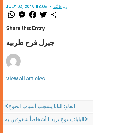
روحانيّة
JULY 02, 2019 08:05
W
M
F
T
S
h
e
a
w
h
a
s
c
i
a
t
s
e
t
r
Share this Entry
s
e
b
t
e
A
n
o
e
p
g
o
r
جيزل فرح طربيه
p
e
k
r
View all articles
الفاو: البابا يشجب أسباب الجوع
البابا: يسوع يريدنا أشخاصاً شغوفين به