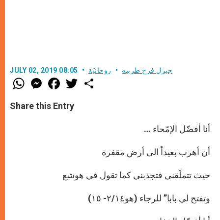
جيزل فرح طربيه
روحانيّة
JULY 02, 2019 08:05
W
M
F
T
S
h
e
a
w
h
a
s
c
i
a
t
s
e
t
r
Share this Entry
s
e
b
t
e
A
n
o
e
p
g
o
r
أنا أفضّل الإمّحاء …
p
e
k
r
أن أهرب بعيداً الى أرض مقفرة
حيث تتملّقني فتجذبني كما تقول في هوشع
وتفتح لي بابا” للرجاء (هو٢/١٤- ١٥)