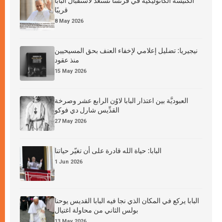
الكنيسة الكاثوليكية في فرنسا تستعدّ لاستقبال البابا
قريبًا
8 May 2026
نيجيريا: تضليل إعلامي لإخفاء العنف بحق المسيحيين
منذ عقود
15 May 2026
العبوديَّة بين اعتذار البابا لاوُن الرابع عشر وصرخة
القدِّيس شارل دي فوكو
27 May 2026
البابا: حياة الله قادرة على أن تغيّر حياتنا
1 Jun 2026
البابا يركع في المكان الذي نجا فيه البابا القديس يوحنا
بولس الثاني من محاولة اغتيال
13 May 2026