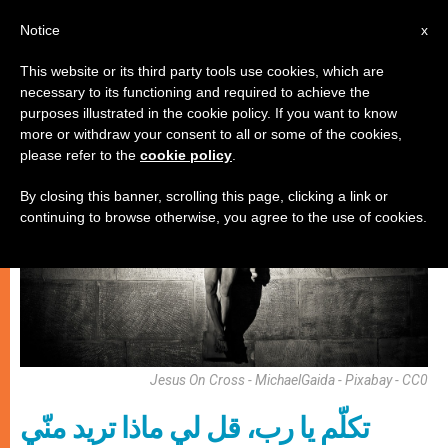
AR
Notice
x
This website or its third party tools use cookies, which are
necessary to its functioning and required to achieve the
روحانيّة
purposes illustrated in the cookie policy. If you want to know
more or withdraw your consent to all or some of the cookies,
please refer to the
cookie policy
.
By closing this banner, scrolling this page, clicking a link or
continuing to browse otherwise, you agree to the use of cookies.
Jesus On Cross - MichaelGaida - Pixabay - CC0
تكلّم يا رب، قل لي ماذا تريد منّي