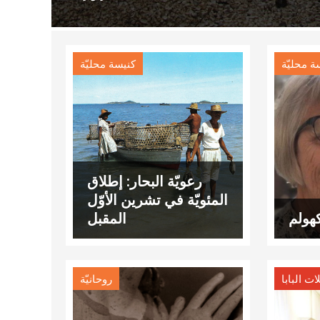
ة محليّة
كنيسة محليّة
رعويّة البحار: إطلاق
المئويّة في تشرين الأوّل
هولم
المقبل
ات البابا
روحانيّة