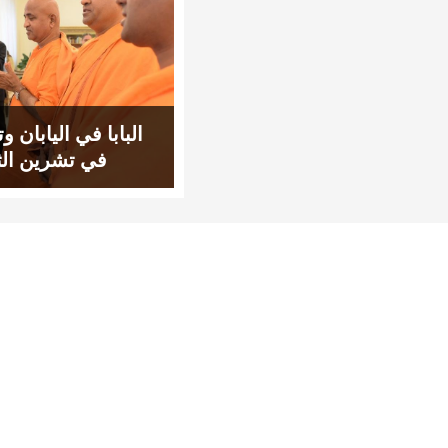
البابا في اليابان وت
في تشرين الث