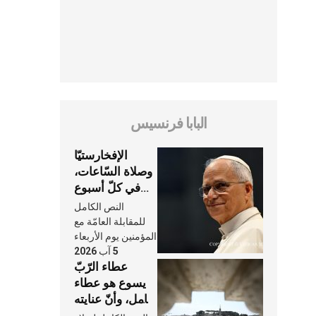
البابا فرنسيس
الإفخارستيّا
وصلاة السّاعات،
في كلّ أسبوع
وكلّ يوم، هما
النص الكامل
النَّفَس في حياة
للمقابلة العامّة مع
الكنيسة
المؤمنين يوم الأربعاء
5 آب 2026
عطاء الرّبّ
يسوع هو عطاء
شامل، وأنّ عنايته
بنا لا تغيب عنّا