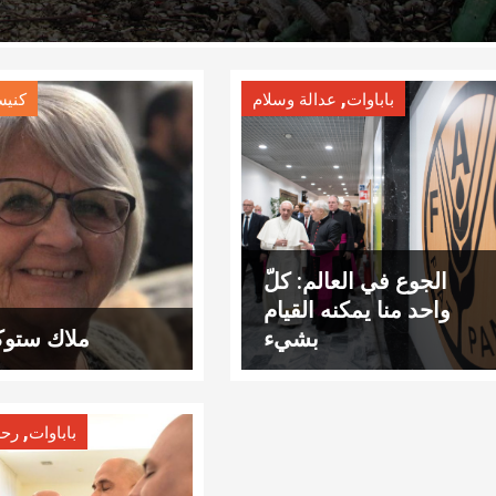
,
باباوات
عدالة وسلام
كنيس
الجوع في العالم: كلّ
واحد منا يمكنه القيام
بشيء
ملاك ستوك
,
باباوات
رحل