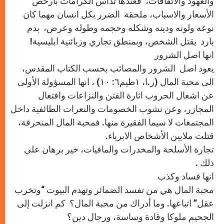
والعهود والاتفاقات، فعندها تداس الكرامات بأرخص
الأسعار والاسباب، ملحقة الضرر بكل انسان مهما كان
نوعه ولونه ودينه وشكله وحجمه وطوله وعرض، بدم
بارد يقتل الشخص، وبمنطق تجاري وزبائنية ابليسية!
انها اصل الشرور
يعود اصل الشرور والمصائب بحسب الكتاب المقدس،
الى محبة المال (ر.ا، ١طيم٦: ١٠) ، انها المسؤولة الأولى
عن اشعال الحروب اثارة الفتن والنزاعات وافتعال
المجازر، وعن نشوب الخصومات والنعرات الطائفية داخل
المجتمعات لا سيما الفقيرة منها. فمحبة المال المنحرفة،
قتلت ملايين الأشخاص الابرياء.
تجارة الأسلحة والمخدرات والمافيات، خير برهان على
ذلك .
انها فساد وكذب
محبة المال هي من تفسد الضمائر وتهدم البيوت “وتخرب
عقل” اتباعها. وما أدراك من محبة المال؟ كم انزلت إلى
الجحيم ملوكا وقادة وساسة، ورجال دين؟