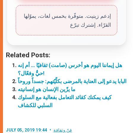
إدعم زينيت. متوفّرة بخمس لغات، يموّلها
القرّاء. إشترك تبرّع
Related Posts:
هل إيماننا اليوم هو أخرس (صامت) ثقافيّا … أم إنه
حيٌّ وفعّال؟!
البابا يدعو إلى العناية بالمرضى بكلّيّتهم: جسداً وروحاً
ما يزّين الإنسان هو إنسانيته
كيف يمكنك كقائد التعامل بفعالية مع السلوك
السلبي للكشاف
فنّ وثقافة
JULY 05, 2019 19:44