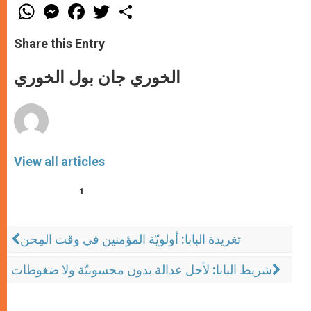
W
M
F
T
S
h
e
a
w
h
a
s
c
i
a
t
s
e
t
r
Share this Entry
s
e
b
t
e
A
n
o
e
p
g
o
r
الخوري جان بول الخوري
p
e
k
r
View all articles
1
تغريدة البابا: أولويّة المؤمنين في وقت المِحن
شريط البابا: لأجل عدالة بدون محسوبيّة ولا ضغوطات