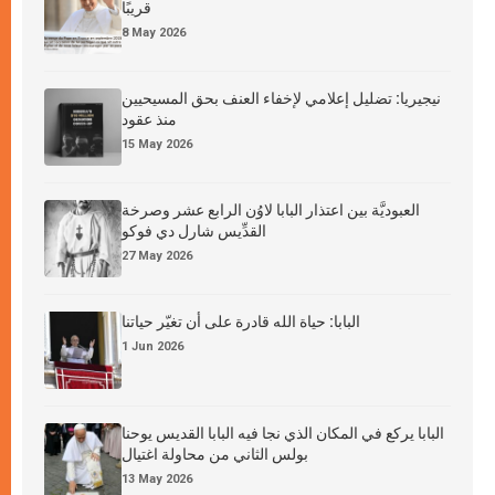
قريبًا
8 May 2026
نيجيريا: تضليل إعلامي لإخفاء العنف بحق المسيحيين
منذ عقود
15 May 2026
العبوديَّة بين اعتذار البابا لاوُن الرابع عشر وصرخة
القدِّيس شارل دي فوكو
27 May 2026
البابا: حياة الله قادرة على أن تغيّر حياتنا
1 Jun 2026
البابا يركع في المكان الذي نجا فيه البابا القديس يوحنا
بولس الثاني من محاولة اغتيال
13 May 2026