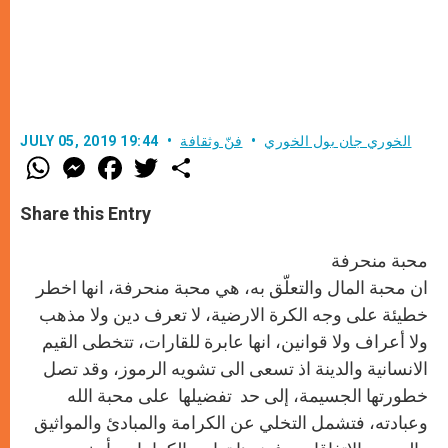
الخوري جان بول الخوري
فنّ وثقافة
JULY 05, 2019 19:44
W
M
F
T
S
h
e
a
w
h
a
s
c
i
a
t
s
e
t
r
Share this Entry
s
e
b
t
e
A
n
o
e
p
g
o
r
محبة منحرفة
p
e
k
r
ان محبة المال والتعلّق به، هي محبة منحرفة، انها اخطر
خطيئة على وجه الكرة الارضية، لا تعرف دين ولا مذهب
ولا أعراف ولا قوانين، انها عابرة للقارات، تتخطى القيم
الانسانية والدينة اذ تسعى الى تشويه الرموز، وقد تصل
خطورتها الجسيمة، إلى حد تفضيلها على محبة الله
وعبادته، فتشمل التخلي عن الكرامة والمبادئ والمواثيق