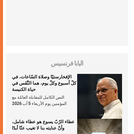
البابا فرنسيس
الإفخارستيّا وصلاة السّاعات، في
كلّ أسبوع وكلّ يوم، هما النَّفَس في
حياة الكنيسة
النص الكامل للمقابلة العامّة مع
المؤمنين يوم الأربعاء 5 آب 2026
عطاء الرّبّ يسوع هو عطاء شامل،
وأنّ عنايته بنا لا تغيب عنّا أبدًا