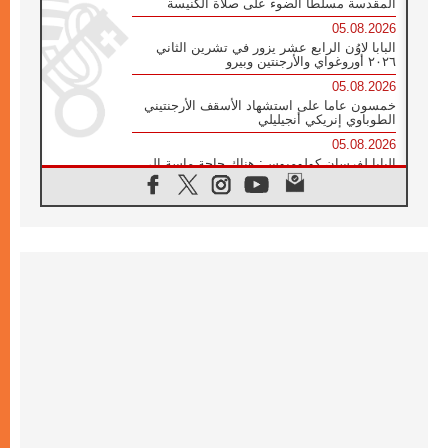
المقدسة مسلطا الضوء على صلاة الكنيسة
05.08.2026
البابا لاوُن الرابع عشر يزور في تشرين الثاني
٢٠٢٦ أوروغواي والأرجنتين وبيرو
05.08.2026
خمسون عاما على استشهاد الأسقف الأرجنتيني
الطوباوي إنريكي أنجيليلي
05.08.2026
البابا لفرسان كولومبوس: هناك حاجة ماسة إلى
أنبياء تناغم يسعون إلى بناء الجسور
04.08.2026
وفاة الكاردينال جوليو دوارتي لانغا
04.08.2026
عميد دائرة الحوار بين الأديان يفتتح في سيول
أول لقاء مسيحي كونفوشي
04.08.2026
إطلاق النشيد الرسمي لليوم العالمي للشباب في
سيول
04.08.2026
رسالة البابا لاوُن الرابع عشر إلى المشاركين في
المؤتمر العالمي لمنظمة سيغنيس
04.08.2026
الكاردينال بارولين: إنَّ الحوار يُستبدل اليوم