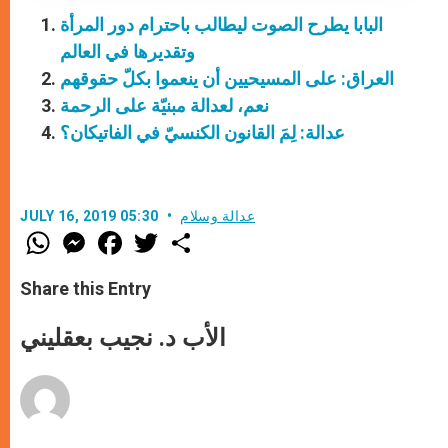
البابا يطرح الصوت ليطالب باحترام دور المرأة
وتقديرها في العالم
العراق: على المسيحيين أن ينعموا بكلّ حقوقهم
نعم، لعدالة مبنيّة على الرحمة
عدالة: لِمَ القانون الكنسيّ في الفاتيكان؟
عدالة وسلام
JULY 16, 2019 05:30
W
M
F
T
S
h
e
a
w
h
a
s
c
i
a
t
s
e
t
r
Share this Entry
s
e
b
t
e
A
n
o
e
p
g
o
r
الأب د. نجيب بعقليني
p
e
k
r