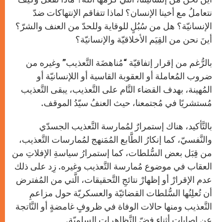
نتعاملُ مع أخينا الإنسان؟ لماذا تتفاقم الإنتهاكات ضدّ
الإنسانيّة؟ هل من سُبُلٍ للوقاية وللحدّ من العنف والشرّ؟
أينَ نحن من القِيَم الأخلاقيّة والإنسانيّة؟
بالرُّغم من إقرار إتفاقيّة “مُناهضَة التَّعذيب” وغيره من
ضروب المُعاملة أو العقوبة القاسية أو اللإنسانيّة أو
المُهينة، بهدف القضاء التَّام على التَّعذيب، يبقى التَّعذيب
مُستشريًا في مُجتمعنا، حيث العنفُ سيّدُ الموقف.
بالتَّأكيد، هناك إستمرارٌ لمُمارسة التَّعذيب الجسدّي
والنَّفسيّ، كما إنكارُ الطَّابع المُمَنهج لمُمارسات التَّعذيب،
من قِبَل بعض السُّلطات، كما إستمرارُ سياسةِ الإفلاتِ من
العقاب في موضوع مُمارسة التَّعذيب وغيره. زِد على ذلك
عدم الإقرارْ أو إظهارْ نتائجِ التَّحقيقات، الَّتي من المُفترض
أن تُعلِنُها السُّلطات القضائيّة والعسكريّة حول مزاعمِ
التَّعذيب ومنها حالات الوفاة في ظروفٍ غامضةٍ أو النَّاتجة
عن إصاباتٍ أثناء فضّ التَّظاهرات السلميّة.