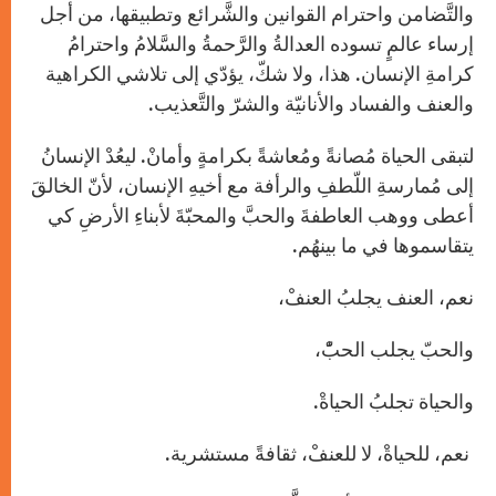
والتَّضامن واحترام القوانين والشَّرائع وتطبيقها، من أجل
إرساء عالمٍ تسوده العدالةُ والرَّحمةُ والسَّلامُ واحترامُ
كرامةِ الإنسان. هذا، ولا شكّ، يؤدّي إلى تلاشي الكراهية
والعنف والفساد والأنانيّة والشرّ والتَّعذيب.
لتبقى الحياة مُصانةً ومُعاشةً بكرامةٍ وأمانْ. ليعُدْ الإنسانُ
إلى مُمارسةِ اللّطفِ والرأفة مع أخيهِ الإنسان، لأنّ الخالقَ
أعطى ووهب العاطفةَ والحبَّ والمحبّةَ لأبناءِ الأرضِ كي
يتقاسموها في ما بينهُم.
نعم، العنف يجلبُ العنفْ،
والحبّ يجلب الحبّْ،
والحياة تجلبُ الحياةْ.
نعم، للحياةْ، لا للعنفْ، ثقافةً مستشرية.