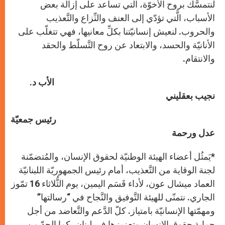
لنتمسَّك بروح الأخوّة، الَّتي تساعد على إزالة بعض
الأسباب، الَّتي تؤدّي إلى العنف والنِّزاع والتَّعذيب
والحروب. لنعيش إنسانيّتنا بكلِّ معانيها، فهي تتغلّب على
الأنانيّة والحسد، والابتعاد عن روح التَّسلّط والحقد
والانتقام.
الأب د.
نجيب بعقليني
رئيس جمعيّة
عدل ورحمة
*يَمثُل أعضاء الهيئة الوطنيّة لحقوق الإنسان، والمُتضمّنة
لجنة الوقاية من التَّعذيب، أمام رئيس الجمهوريّة اللبنانيّة
العماد ميشال عون، لأداء قَسَم اليمين، يوم الثُّلاثاء 16 تمّوز
الجاري. نتمنّى للهيئة التَّوفيق والنَّجاح في “رسالتها”
ومهمّتها الإنسانيّة بامتياز. كلّ الدَّعم والتَّعاضد من أجل
حماية حقوق الإنسان وتعزيزها في لبنان، كما الحدّ من