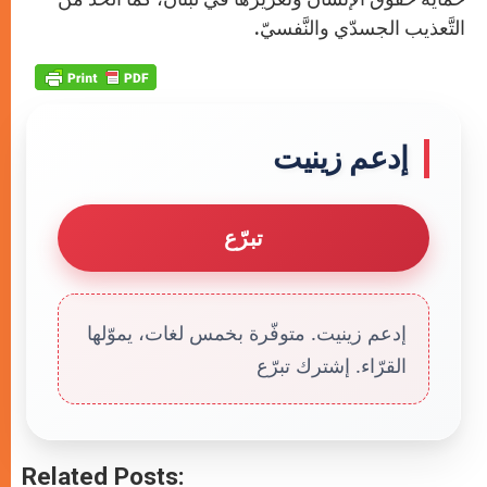
التَّعذيب الجسدّي والنَّفسيّ.
إدعم زينيت
تبرّع
إدعم زينيت. متوفّرة بخمس لغات، يموّلها
القرّاء. إشترك تبرّع
Related Posts: