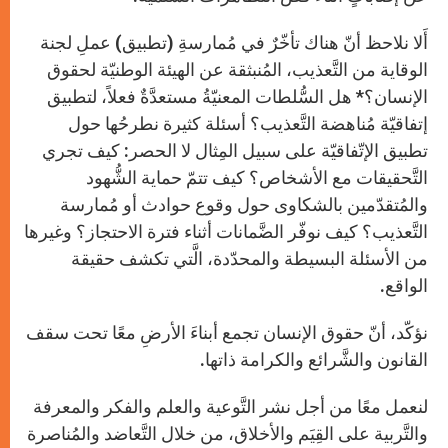
أَلا نلاحظ أنّ هناك تأخّرٌ في مُمارسةِ (تطبيق) عملِ لجنة
الوقاية من التَّعذيب، المُنبثقة عن الهيئة الوطنيّة لحقوق
الإنسان؟* هل السُّلطات المعنيّةُ مستعدَّةٌ فعلاً، لتطبيق
إتفاقيّة مُناهضة التَّعذيب؟ أسئلة كثيرة نطرحُها حول
تطبيق الإتّفاقيّة على سبيل المِثال لا الحصر: كيف تجري
التَّحقيقات مع الأشخاص؟ كيف تتمّ حماية الشُّهود
والمُتقدّمين بالشكاوى حول وقوع حوادث أو مُمارسة
التَّعذيب؟ كيف نوفّر الضَّمانات أثناء فترة الاحتجاز؟ وغيرها
من الأسئلة البسيطة والمحدّدة، الَّتي تكشف حقيقة
الواقع.
نؤكّد، أنّ حقوق الإنسان تجمع أبناءَ الأرضِ معًا تحت سقف
القانون والشَّرائع والكرامة ذاتها.
لنعمل معًا من أجل نشر التَّوعية والعلم والفكر والمعرفة
والتَّربية على القِيَم والأخلاق، من خلال التَّعاضد والمُناصرة