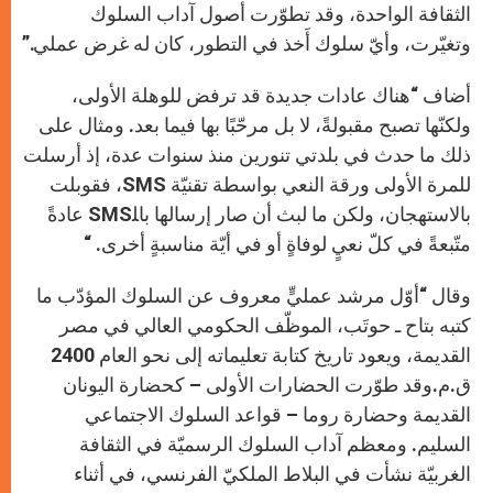
الثقافة الواحدة، وقد تطوّرت أصول آداب السلوك
وتغيّرت، وأيّ سلوك أَخذ في التطور، كان له غرض عملي.”
أضاف “هناك عادات جديدة قد ترفض للوهلة الأولى،
ولكنّها تصبح مقبولةً، لا بل مرحّبًا بها فيما بعد. ومثال على
ذلك ما حدث في بلدتي تنورين منذ سنوات عدة، إذ أرسلت
للمرة الأولى ورقة النعي بواسطة تقنيّة SMS، فقوبلت
بالاستهجان، ولكن ما لبث أن صار إرسالها باﻠSMS عادةً
متّبعةً في كلّ نعيٍ لوفاةٍ أو في أيّة مناسبةٍ أخرى. “
وقال “أوّل مرشد عمليٍّ معروف عن السلوك المؤدّب ما
كتبه بتاح ـ حوتَب، الموظّف الحكومي العالي في مصر
القديمة، ويعود تاريخ كتابة تعليماته إلى نحو العام 2400
ق.م.وقد طوّرت الحضارات الأولى – كحضارة اليونان
القديمة وحضارة روما – قواعد السلوك الاجتماعي
السليم. ومعظم آداب السلوك الرسميّة في الثقافة
الغربيّة نشأت في البلاط الملكيّ الفرنسي، في أثناء