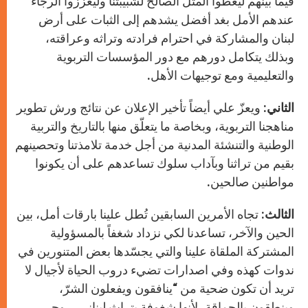
فيما بينهم ليعطوا المثل الصالح لشبيبتنا وليعزّزوا الرجاء
عندهم الأمل بغد أفضل يشدهم إلى الثبات على أرض
لبنان والمشاركة في احترام فرادته وتراثه وعراقته،
وبذلك يتكامل دورهم مع دور المؤسسات التربوية
والتعليمية ومع توجيهات الأهل.
الثاني
: ويعزّ علي أيضاً تأخير الإعلان عن نتائج ورش تطوير
مناهجنا التربوية، وبخاصة ما يتعلّق منها بالتاريخ والتربية
الوطنية والتنشئة المدنية من أجل خدمة تلامذتنا وتحصينهم
بقيم من تراثنا وبآداب سلوك تساعدهم على أن يكونوا
مواطنين صالحين.
الثالث
: تجاه الأمرين السابقين تُطل علينا بارقات أمل، بين
الحين والآخر، تساعدنا لكي نزداد شغفاً بالمسؤولية
المشتركة الملقاة علينا والتي يجسّدها بعض المتنورين في
ندوات كهذه وفي اصدارات تضيء دروب الحياة لأجيال لا
تريد أن تكون ضحية من “ينافقون ويفعلون الشرّ،
وينطقون بالحماقة، لأنها شغوفة بتراث لبناني، روحي