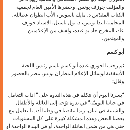
والمؤلف جوزف يونس. وحضرها الأمين العام لجمعية
الكتاب المقدّس د. مايك باسوس، الأب انطوان عطالله،
المحامية اليدا يونس، د. بول باسيل، الاستاذ جوزف
عاد، المخرج جاد بو عبده، ولفيف من الإعلاميين
والمهتمين.
أبو كسم
ثم رحب الخوري عبده أبو كسم باسم رئيس اللجنة
الأسقفية لوسائل الإعلام المطران بولس مطر بالحضور
وقال:
“يسرنا اليوم أن نتكلم في هذه الندوة على ” آداب التعامل
في حياتنا اليوميّة” في ندوة توّجه إلى العائلة والأطفال
والشبيبة في لبنان، ربما ينقصنا في وطننا أدب التعامل مع
بعضنا البعض وهذه المشكلة كبيرة على كل المستويات
حتى هي من ضمن العائلة الواحدة، أو في البلدة الواحدة أو