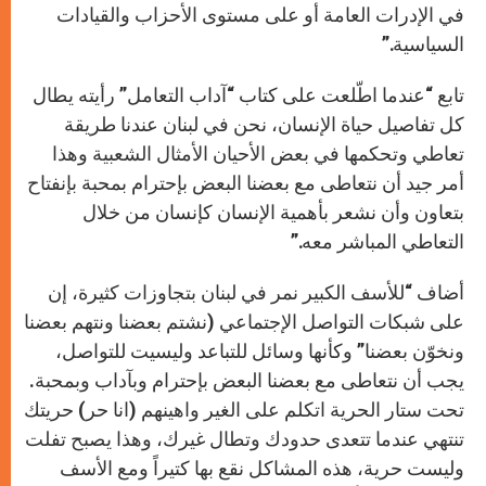
في الإدرات العامة أو على مستوى الأحزاب والقيادات
السياسية.”
تابع “عندما اطّلعت على كتاب “آداب التعامل” رأيته يطال
كل تفاصيل حياة الإنسان، نحن في لبنان عندنا طريقة
تعاطي وتحكمها في بعض الأحيان الأمثال الشعبية وهذا
أمر جيد أن نتعاطى مع بعضنا البعض بإحترام بمحبة بإنفتاح
بتعاون وأن نشعر بأهمية الإنسان كإنسان من خلال
التعاطي المباشر معه.”
أضاف “للأسف الكبير نمر في لبنان بتجاوزات كثيرة، إن
على شبكات التواصل الإجتماعي (نشتم بعضنا ونتهم بعضنا
ونخوّن بعضنا” وكأنها وسائل للتباعد وليسيت للتواصل،
يجب أن نتعاطى مع بعضنا البعض بإحترام وبآداب وبمحبة.
تحت ستار الحرية اتكلم على الغير واهينهم (انا حر) حريتك
تنتهي عندما تتعدى حدودك وتطال غيرك، وهذا يصبح تفلت
وليست حرية، هذه المشاكل نقع بها كتيراً ومع الأسف