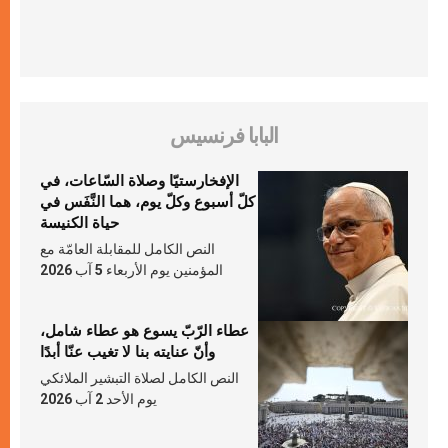
البابا فرنسيس
الإفخارستيّا وصلاة السّاعات، في
كلّ أسبوع وكلّ يوم، هما النَّفَس في
حياة الكنيسة
النص الكامل للمقابلة العامّة مع
المؤمنين يوم الأربعاء 5 آب 2026
عطاء الرّبّ يسوع هو عطاء شامل،
وأنّ عنايته بنا لا تغيب عنّا أبدًا
النص الكامل لصلاة التبشير الملائكي
يوم الأحد 2 آب 2026