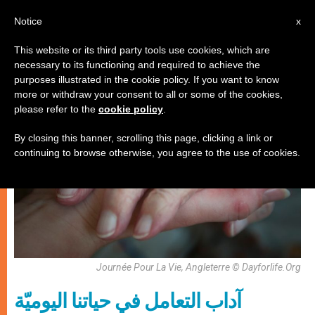
AR
Notice
x
This website or its third party tools use cookies, which are
necessary to its functioning and required to achieve the
فنّ وثقافة
purposes illustrated in the cookie policy. If you want to know
more or withdraw your consent to all or some of the cookies,
please refer to the
cookie policy
.
By closing this banner, scrolling this page, clicking a link or
continuing to browse otherwise, you agree to the use of cookies.
Journée Pour La Vie, Angleterre © Dayforlife.org
آداب التعامل في حياتنا اليوميّة