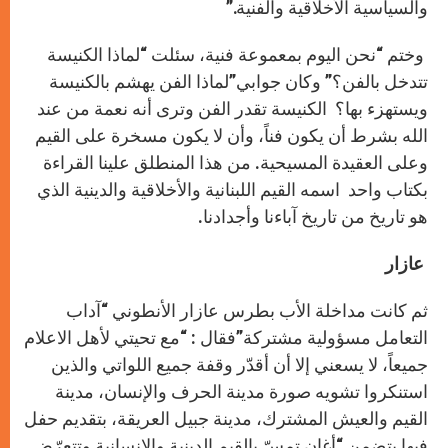
والسياسية الأخلاقية والفنية.”
وختم “نحن اليوم بمعموعة فنية، سئلت “لماذا الكنيسة
تتدخل بالفن؟” وكان جوابي”لماذا الفن يهشم بالكنيسة
ويستهزء بها؟ الكنيسة تقدر الفن وترى أنه نعمة من عند
الله بشرط أن يكون فناً، وأن لا يكون مسخرة على القيم
وعلى العقيدة المسيحية. من هذا المنطلق علينا القراءة
بكتاب واحد اسمه القيم اللبنانية والأخلاقية والدينية الذي
هو تاريخ من تاريخ آباءنا وأجدادنا.
عازار
ثم كانت مداخلة الأب بطرس عازار الأنطوني “آداب
التعامل مسؤولية مشتركة”فقال : “مع تحيتي لأهل الاعلام
جميعاً، لا يسعني إلا أن أقدّر وقفة جميع اللواتي والذين
استنكروا تشويه صورة مدينة الحرف والإنسان، مدينة
القيم والعيش المشترك، مدينة جبيل العريقة، بتقديم حفل
فيها يتضمن “أغانٍ تمسّ بالقيم الدينية والإنسانية وتتعرّض