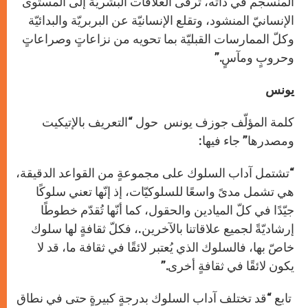
المنسجم في ذاته، ترقى العلاقات البشريّة إلى المستوى
الإنسانيّ المنشود، وتقلع الإنسانيّة عن البربريّة والبدائيّة
وكلّ الممارسات القبليّة بما تحويه من نزاعاتٍ وصراعاتٍ
وحروبٍ ومآسٍ.”
يونس
كلمة المؤلّف جوزف يونس حول “التعريف بالإتيكيت
ومصدرها” جاء فيها:
“تشتمل آداب السلوك على مجموعةٍ من القواعد الدقيقة،
هي تشمل مدىً واسعًا للسلوكيّات، إذ إنّها تعني سلوكًا
جيّدًا في كلّ الميادين والحقول، كما أنّها تُقدّم خطوطًا
إرشاديّةً لجميع علاقاتنا بالآخرين.، فكلّ ثقافةٍ لها سلوك
خاصّ بها، فالسلوك الذي يُعتبر لائقًا في ثقافة ما، قد لا
يكون لائقًا في ثقافةٍ أخرى.”
تابع “قد تختلف آداب السلوك بدرجةٍ كبيرةٍ حتى في نطاق