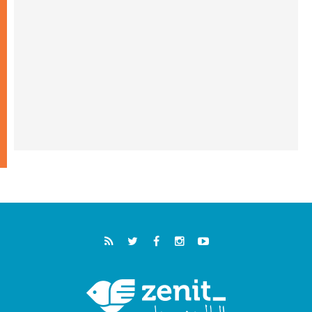
سبتة وتدعو إلى معالجة جذور الهجرة