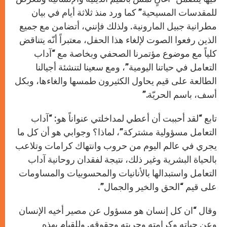
للمقدسات المسيحية” كما ورد منذ ثلاثة أيام في بيان
مطرانية جبيل المارونية. ولذلك فإنني، أتضامن مع جميع
الذين رفعوا الصوت لإلغاء هذا الحفل، معتبراً أنّه يتناقض
كلياً مع موضوع مؤتمرنا الصحفي وبخاصة مع “آداب
التعامل في حياتنا اليومية”، ومع سعينا لتنشئة أجيالنا
الطالعة على قيم يحاول الكثيرون طمسها والغاءها، وبكل
أسف، باسم الحريّة.”
تابع “لقد أحببت أن أعطي لمداخلتي عنواناً هو: “آداب
التعامل مسؤولية مشتركة”، لماذا؟ وجوابي هو أن كل ما
يجري في عالم اليوم من حروب وانتهاك كرامات وتلاعب
بالحياة البشرية وغير ذلك، نتيجة لفقدان روحانية آداب
التعامل واستبدالها بالأنانيات والمحسوبيات والمساومات
على قيم “الحق والخير والجمال”.
وقال “ان كل إنسان هو مسؤول عن مصير أخيه الإنسان
وعن حياته وكرامته وحريته وحقوقه. وللقيام بهذه