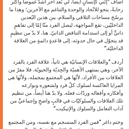
أضاف “إنّني كإنسانٍ أيضاً، لي بُعد آخر أشدّ غموضاً وأكثر
رحابةً، ينحو للاتّحاد والوحدة والتناغم مع الآخرين؛ وهذا ما
يرسّخ مساحات التلاقي والسلام. بين هذين اليُعدين
الداخليّين، تقع المواجهة، ليصل الفرد منّا إمّا إلى تفاهمٍ
ذاتيٍّ أو إلى استدامة التناقض الذاتيّ. هنا، لا بدّ من تنظيمٍ
قد يتحوّل في حال حدوثه، إلى قاعدةٍ دائمةٍ من العلاقة
الداخليّة.”
أردف “والعلاقات الإنسانيّة هي ثانياً، علاقة الفرد بالفرد
الآخر، وهي بمنتهى الأهميّة والجِديّة والحيويّة. فلا مفرّ من
العلاقات بين الأفراد، لأنّها هي المجتمع بمجمله، ولأنّها هي
المرايا العاكسة لسلوك كلّ فرد ولشعوره ونوازعه
وأفكاره وأفعاله وردّات فعله. ولا بدّ هنا أيضاً، من تنظيم
تلك العلاقات والسلوكيّات في قالبٍ واضحٍ وإجماعيٍّ من
آداب التعامل والسلوك والإتيكيت.”
وختم داغر “فمن الفرد المنسجم مع نفسه، ومن المجتمع