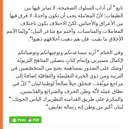
تابع ” أن آداب السلوك الصحيحة، لا تمايز فيها بين
الطبقات؛ لأنّ المعاملة يجب أن تكون واحدةً، لا فرق فيها
بين الأعراق والأجناس. لكنّ الاختلاف يكون باختلاف
المعاملات والمناسبات. وأختم مع شاعر النيل: “وإنّما الأمم
الأخلاق ما بقيت فإن هم ذهبت أخلاقهم ذهبوا”.
وفي الختام ” أريد مساعدتكم وتوجيهاتكم وتوصياتكم
لإكمال مسيرتي وإتمام كتابٍ يتضمّن المناهج التربويّة
أوشك على الصدور بمساهمة نخبةٍ من المتخصّصين في
التربية ومن ذوي الخبرة التعليميّة والثقافيّة إضافةً إلى
مراجع موثّقة… فنخلق جيلاً صالحاً لوطننا لبنان ” كلّ في
نظاق عمله لأنّه وطن الحرف والشرائع والقدّيسين،
والمكرم على طريق القداسة البطريرك الياس الحويك: ”
لبنان أكبر من وطن إنه رسالة تعايش.”