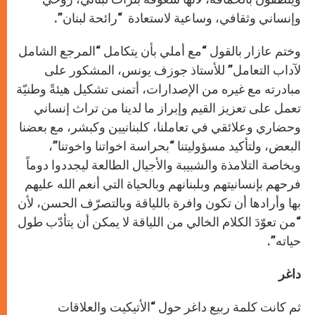
وإنساني وثقافي، وساعية لاستعادة “رائحة لبنان”.
وختم عازار بالقول “مع أملي بأن يتكامل “المرجع الشامل
لآداب التعامل” للأستاذ جوزف يونس، المشكور على
مبادرته مع غيره من الإصدارات، أتمنى تشكيل هيئةً وطنيّة
تعمل على تعزيز القيم وإبراز ما لدينا من تراث إنساني
وحضاري وعلائقي في تعاملنا، كلبنانيين وكبشر، مع بعضنا
البعض، ولتأكيد مسؤوليتنا “بحراسة اخواتنا واخوتنا”،
وبخاصة التلامذة والشبيبة والأجيال الطالعة ليجددوا دوماً
فرحهم بإنسانيتهم وبلبنانهم وبالحياة التي أنعم الله عليهم
بها وأرادها أن تكون وافرة باللياقة وبالتصرّف الحسن، لأن
“من تعوّدَ الكلام الخالي من اللياقة لا يمكن أن يتأدّب طول
حياته”.
داغر
ثم كانت كلمة ربيع داغر حول “الأتيكيت والعلاقات