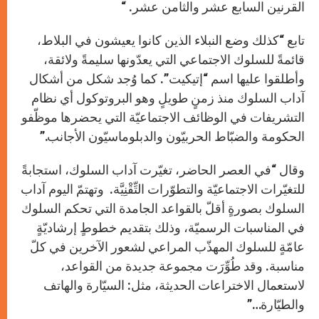
القرنين السابع عشر والثامن عشر. “
تابع “كذلك وضع النبلاء الذين كانوا يعيشون في البلاط،
قائمةً للسلوك الاجتماعي التي يعدّونها سليمةً ولائقة،
وأطلقوا عليها اسم “إتيكيت”. كما وُجد شكل من أشكال
آداب السلوك منذ زمنٍ طويلٍ وهو البروتوكول أي نظام
التشريفات في الوظائف الاجتماعيّة التي يحضرها موظّفو
الحكومة والضبّاط الحربيّون والدبلوماسيّون الأجانب.”
وقال “في العصر الحاضر، تغيّرت آداب السلوك، استجابةً
للتغيّرات الاجتماعيّة والتطوّرات التِّقْنِيَّة. وتهتمّ اليوم آداب
السلوك بصورةٍ أقلّ بالقواعد الجامدة التي تحكم السلوك
في المناسبات الرسميّة، وذلك بتقديم خطوطٍ إرشاديّةٍ
عامّةٍ للسلوك المهذّب المراعي لشعور الآخرين في كلّ
مناسبة. وقد طُوِّرَت مجموعة جديدة من القواعد،
لاستعمال الاختراعات الحديثة، مثل: السيّارة والهاتف
والطيّارة…”