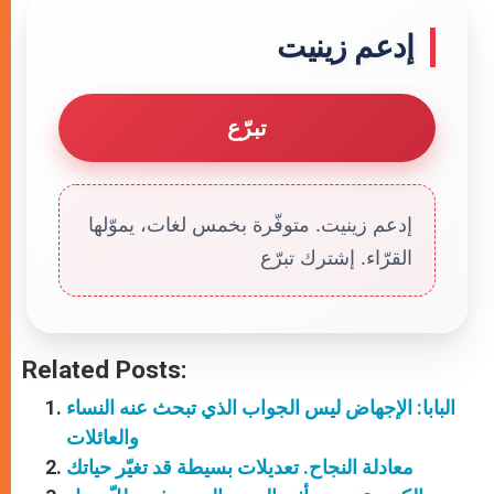
إدعم زينيت
تبرّع
إدعم زينيت. متوفّرة بخمس لغات، يموّلها
القرّاء. إشترك تبرّع
Related Posts:
البابا: الإجهاض ليس الجواب الذي تبحث عنه النساء
والعائلات
معادلة النجاح. تعديلات بسيطة قد تغيّر حياتك