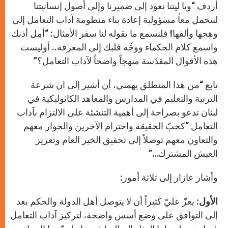
أردف “ويا ليتنا نعود إلى ضميرنا وإلى أصول إنسانيتنا
لنتحمل معاً مسؤولية إعادة بناء منظومة آداب التعامل إلى
وهجها وألقها! فلنسمع ما يقوله لنا سفر الأمثال: “أمِل أذنك
واسمع كلام الحكماء ووجِّه قلبك إلى المعرفة.. أوليست
هذه الأقوال المقدّسة منهجاً واضحاً لآداب التعامل؟”
تابع “من هذا المنطلق يهمني، أن أشير إلى ان شرعة
التربية والتعليم في المدارس والمعاهد الكاثوليكية في
لبنان تدعو بصراحة إلى أهمية التنشئة على الالتزام بآداب
التعامل “كحبّ الحقيقة واحترام الآخرين والحوار معهم
والتعاون معهم توصلاً إلى تحقيق الخير العام وتعزيز
العيش المشترك…”
وأشار عازار إلى ثلاثة أمور:
الأول
: يعزّ عليّ كثيراً أن لا يتوصل أهل الدولة والحكم بعد
إلى التوافق على وضع أسس واضحة، لتركيز آداب التعامل