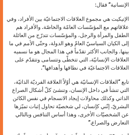
الإنسانية” فقال:
الإتيكيت هي مجموع العلاقات الاجتماعيّة بين الأفراد، وفي
علاقاتهم مع المؤسّسات العامّة والخاصّة. والأفراد هم
الطفل والمرأة والرجل، والمؤسّسات تتدرّج من العائلة
إلى الكيان السياسيّ العامّ وهو الدولة، وحتّى الأمم في ما
بينها. والجانب الأكثر تقدّماً في هذا المجال هو ما نسميه
العلاقات الإنسانيّة، التي تتخطّى وتتسامى وتتقدّم على
العلاقات الاجتماعيّة في نطاقها وأهدافها”.
تابع “العلاقات الإنسانيّة هي أوّلاً العلاقة الفرديّة الذاتيّة،
التي تنشأ في داخل الإنسان، وتنشئ كلّ أشكال الصراع
الذاتي وكذلك محاولات إيجاد الانسجام في نفس الكائن
البشريّ.
إنّني كإنسان، لي شخصيّة تحاول إثبات تميّزها
عن الشخصيّات الأخرى، وهذا أساس التنافس وبالتالي
التعارض والصراع.”