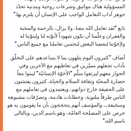
المسؤولية هناك مواثيق وشرعات روحية ومدنية تحدّد
جوهر آداب التعامل الواجب على الإنسان أن يلتزم بها.”
تابع “لقد تعامل الله معنا، ولا يزال، بالرحمة والمحبة
والغفران وعلّمنا أن نكون شهوداً لأبوّته لنا ولبنوّتنا له
ولإخوّتنا لبعضنا البعض لنحسن تعاملنا مع جميع الناس.”
أضاف “كثيرون اليوم يتلهون بما لا يساعدهم على التخلّق
بآداب تجعلهم مميّزين في تعاطيهم مع الآخرين وفي
الحوار معهم ليرتقوا سلّم “الأخوّة الإنسانيّة” ليبنوا معاً
حضارة المحبّة وثقافة السلام والحياة. كثيرون يفتشون
على الحقيقة خارج ذواتهم، ويعتمدون في تعاملهم مع
الناس طرقاً ملتوية، وخطابات هادمة، وتصرّفات مشبوهة
وسخيفة… والمؤسف أنهم يتحججون بأن ما يقومون به هو
حرص على المصلحة العامّة، وهو باسم الدين، وبالتالي
باسم الله.”