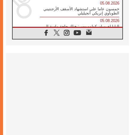
05.08.2026
خمسون عاما على استشهاد الأسقف الأرجنتيني
الطوباوي إنريكي أنجيليلي
05.08.2026
البابا لفرسان كولومبوس: هناك حاجة ماسة إلى
أنبياء تناغم يسعون إلى بناء الجسور
04.08.2026
وفاة الكاردينال جوليو دوارتي لانغا
04.08.2026
عميد دائرة الحوار بين الأديان يفتتح في سيول
أول لقاء مسيحي كونفوشي
04.08.2026
إطلاق النشيد الرسمي لليوم العالمي للشباب في
سيول
04.08.2026
رسالة البابا لاوُن الرابع عشر إلى المشاركين في
المؤتمر العالمي لمنظمة سيغنيس
04.08.2026
الكاردينال بارولين: إنَّ الحوار يُستبدل اليوم
بالقوة، ويجب حماية الحقوق المهددة
بالأيديولوجيات
04.08.2026
كنيسة المغرب تقدم المساعدة إلى العائدين من