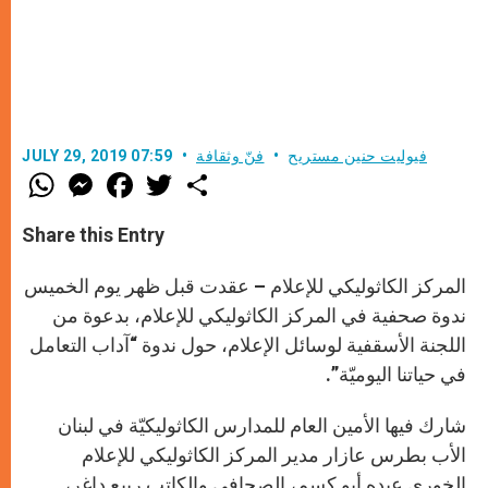
فيوليت حنين مستريح
فنّ وثقافة
JULY 29, 2019 07:59
W
M
F
T
S
h
e
a
w
h
a
s
c
i
a
t
s
e
t
r
Share this Entry
s
e
b
t
e
A
n
o
e
p
g
o
r
المركز الكاثوليكي للإعلام – عقدت قبل ظهر يوم الخميس
p
e
k
r
ندوة صحفية في المركز الكاثوليكي للإعلام، بدعوة من
اللجنة الأسقفية لوسائل الإعلام، حول ندوة “آداب التعامل
في حياتنا اليوميّة”.
شارك فيها الأمين العام للمدارس الكاثوليكيّة في لبنان
الأب بطرس عازار مدير المركز الكاثوليكي للإعلام
الخوري عبده أبو كسم، الصحافي والكاتب ربيع داغر،