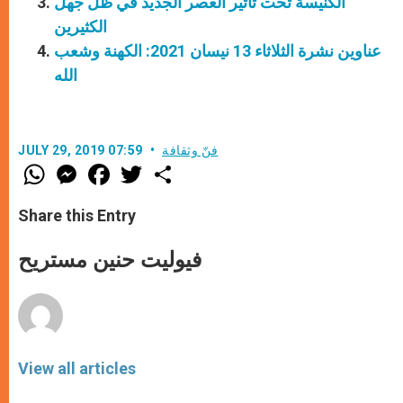
الكنيسة تحت تأثير العصر الجديد في ظلّ جهل
الكثيرين
عناوين نشرة الثلاثاء 13 نيسان 2021: الكهنة وشعب
الله
فنّ وثقافة
JULY 29, 2019 07:59
W
M
F
T
S
h
e
a
w
h
a
s
c
i
a
t
s
e
t
r
Share this Entry
s
e
b
t
e
A
n
o
e
p
g
o
r
فيوليت حنين مستريح
p
e
k
r
View all articles