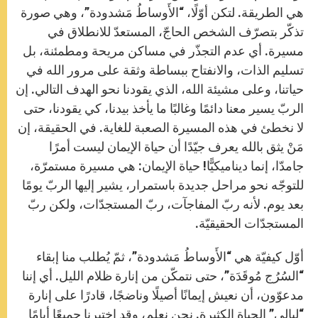
هي الطريقة. لتكن أوّلًا، “الأَوساطُ مَشدودة”، وهي صورة
تذكّر بتصرّف الشخص الحاجّ، المستعدّ للانطلاق في
مسيرة. أي عدم التجذّر في مساكن مريحة ومطمئنة، بل
تسليم الذات، والانفتاح ببساطة وثقة على مرور الله في
حياتنا، وعلى مشيئة الله، الذي يقودنا نحو الهدف التالي. إن
الربّ يسير معنا دائمًا وغالبًا ما يأخذ بيدنا، كي يقودنا، حتى
لا نخطئ في هذه المسيرة الصعبة للغاية. في الحقيقة، إن
مَنْ يثق بالله يعرف جيّدًا أن حياة الإيمان ليست أمرًا
جامدّا، إنما ديناميكيًّا! حياة الإيمان: هي مسيرة مستمرّة،
للتوجّه نحو مراحل جديدة باستمرار، يشير إليها الربّ يومًا
بعد يوم. لأنه ربّ المفاجآت، ربّ المستجدّات، ولكن ربّ
المستجدّات الحقيقيّة.
أوّل كيفيّة هي “الأَوساطُ مَشدودة”، ثمّ يُطلب منا إبقاء
“السُرُج مُوقَدَة”، حتى نتمكّن من إنارة ظلام الليل. أي إننا
مدعوّون، أن نعيش إيمانًا أصيلًا وناضجًا، قادرًا على إنارة
“ليالي” الحياة الكثيرة. نحن نعلم، وقد اختبرنا جميعًا أيامًا