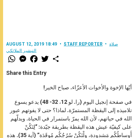
صلاة
STAFF REPORTER
AUGUST 12, 2019 18:49
التبشير الملائكي
W
M
F
T
S
h
e
a
w
h
a
s
c
i
a
t
s
e
t
r
Share this Entry
s
e
b
t
e
A
n
o
e
p
g
o
r
أيّها الإخوة والأخوات الأعزّاء، صباح الخير!
p
e
k
r
في صفحة إنجيل اليوم (را. لو 12، 32- 48) يدعو يسوع
تلاميذه إلى اليقظة المستمرّة. لماذا؟ حتى لا يفوتهم عبور
الله في حياتهم، لأن الله يمرّ باستمرار في الحياة. ويدلّهم
على كيفيّة عيش هذه اليقظة بطريقة جيّدة: “لِتَكُنْ
أَوساطُكُم مَشدودة، ولْتَكُنْ سُرُجُكُم مُوقَدَة” (آية 35). هذه