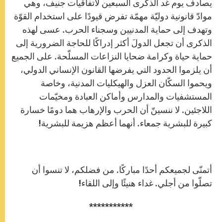
يصادف يوم غد الذكرى السبعين لاتفاقيات جنيف، وهي
موادّ قانونية دوليّة مهمّة تفرض قيودًا على استخدام القوّة
وتهدف إلى حماية المدنيين وسجناء الحرب. عسى لهذه
الذكرى أن تجعل الدولَ أكثر إدراكًا للحاجة الضرورية إلى
حماية حياة وكرامة ضحايا النزاعات المسلّحة. على الجميع
أن يلزموا الحدود التي يفرضها القانون الإنساني الدولي،
ويحموا السكّان العزل والهيكليات المدنية، وخاصة
المستشفيات والمدارس وأماكن العبادة ومخيّمات
اللاجئين. لا ننسينّ أن الحرب والإرهاب هما دومًا خسارة
كبيرة للبشرية جمعاء. أنهما أعظم هزيمة للبشرية!
أتمنّى لجميعكم أحدًا مباركًا. من فضلكم، لا تنسوا أن
تصلّوا من أجلي. غداء هنيئًا وإلى اللقاء!
***********