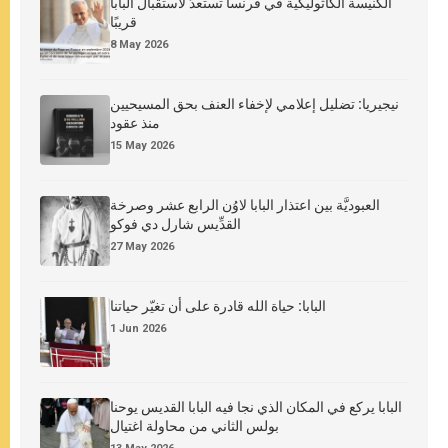
الكنيسة الكاثوليكية في فرنسا تستعدّ لاستقبال البابا
قريبًا
8 May 2026
نيجيريا: تضليل إعلامي لإخفاء العنف بحق المسيحيين
منذ عقود
15 May 2026
العبوديَّة بين اعتذار البابا لاوُن الرابع عشر وصرخة
القدِّيس شارل دي فوكو
27 May 2026
البابا: حياة الله قادرة على أن تغيّر حياتنا
1 Jun 2026
البابا يركع في المكان الذي نجا فيه البابا القديس يوحنا
بولس الثاني من محاولة اغتيال