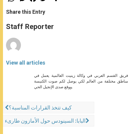
h
e
a
w
h
a
s
c
i
a
t
s
e
t
r
Share this Entry
s
e
b
t
e
A
n
o
e
p
g
o
r
Staff Reporter
p
e
k
r
View all articles
فريق القسم العربي في وكالة زينيت العالمية يعمل في
مناطق مختلفة من العالم لكي يوصل لكم صوت الكنيسة
ووقع صدى الإنجيل الحي.
كيف تتخذ القرارات المناسبة؟
البابا: السينودس حول الأمازون طارىء