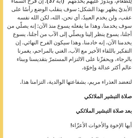
لِلطَّعام، ويَدورُ علَيهم يَخدُمُهم” (آية 37). إن فرح السماء
الأبديّ يظهر بهذا الشكل: سوف ينقلب الوضع رأسًا على
عقب، ولن يخدم العبيدُ، أي نحن، الله، لكن الله نفسه
سوف يخدمنا. وهذا ما يفعله يسوع منذ الآن: إنه يصلّي من
أجلنا، يسوع ينظر إلينا ويصلّي إلى الآب من أجلنا، يسوع
يخدمنا الآن، إنه خادمنا. وهذا سيكون الفرح النهائي. إن
التفكير باللقاء الأخير مع الآب، الغني بالمراحم، يغمرنا
بالرجاء، ويحفزّنا على الالتزام المستمرّ بتقديسنا وببناء
عالم أكثر عدالة وإخوّة.
لتعضد العذراء مريم، بشفاعتها الوالدية، التزامنا هذا.
صلاة التبشير الملائكي
بعد صلاة التبشير الملائكي
أيها الإخوة والأخوات الأعزّاء!