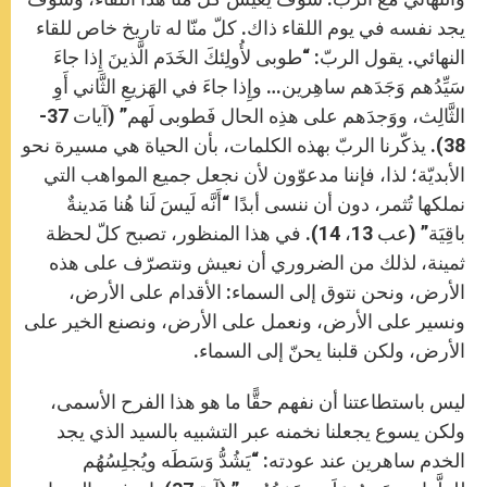
يجد نفسه في يوم اللقاء ذاك. كلّ منّا له تاريخ خاص للقاء
النهائي. يقول الربّ: “طوبى لأُولِئكَ الخَدَم الَّذينَ إِذا جاءَ
سَيِّدُهم وَجَدَهم ساهِرين… وإِذا جاءَ في الهَزيعِ الثَّاني أَوِ
الثَّالِث، ووَجدَهم على هذِه الحال فَطوبى لَهم” (آيات 37-
38). يذكّرنا الربّ بهذه الكلمات، بأن الحياة هي مسيرة نحو
الأبديّة؛ لذا، فإننا مدعوّون لأن نجعل جميع المواهب التي
نملكها تُثمر، دون أن ننسى أبدًا “أَنَّه لَيسَ لَنا هُنا مَدينةٌ
باقِيَة” (عب 13، 14). في هذا المنظور، تصبح كلّ لحظة
ثمينة، لذلك من الضروري أن نعيش ونتصرّف على هذه
الأرض، ونحن نتوق إلى السماء: الأقدام على الأرض،
ونسير على الأرض، ونعمل على الأرض، ونصنع الخير على
الأرض، ولكن قلبنا يحنّ إلى السماء.
ليس باستطاعتنا أن نفهم حقًّا ما هو هذا الفرح الأسمى،
ولكن يسوع يجعلنا نخمنه عبر التشبيه بالسيد الذي يجد
الخدم ساهرين عند عودته: “يَشُدُّ وَسَطَه ويُجلِسُهُم