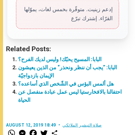
إدعم زينيت. متوفّرة بخمس لغات، يموّلها
القرّاء. إشترك تبرّع
Related Posts:
البابا: المسيح يحبّك! وليس لديك الفرح؟
البابا: ”يجب أن ننظر ونحذر“ من الذين يعيشون
الإيمان بازدواجيّة
هل ألمس البؤس في الشّخص الذي أساعده؟
احتفالنا بالافخارستيا ليس عمل عبادة منفصل عن
الحياة
صلاة التبشير الملائكي
AUGUST 12, 2019 18:49
W
M
F
T
S