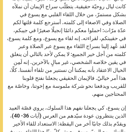
كانت ليال روحيّة حقيقية. يتطلّب سراج الإيمان أن نملأه
بشكل مستمرّ، من خلال اللقاء القلبي مع يسوع في
الصلاة وفي الاصغاء إلى كلمته. أسترجع كلمة قلتها لكم
عدّة مرّات: احملوا معكم دائمًا إنجيلًا صغيرًا في جيبكم،
في حقيبتكم، لقراءته. إنه لقاء مع يسوع، ومع كلمة يسوع،
لقد عُهد إلينا بسراج اللقاء مع يسوع عبر الصلاة وعبر
كلمته من أجل خير الجميع: لا يمكن لأحد بالتالي أن ينغلق
في يقين خلاصه الشخصي، غير مبالٍ بالآخرين. إنه لَمِن
الخيال الاعتقاد بأنه يمكننا أن نستنير من تلقاء أنفسنا. كلّا،
هذا أمر خياليّ. فالإيمان الحقيقي يجعلنا نفتح قلوبنا
للقريب ويدفعنا نحو شركة ملموسة مع إخوتنا، وخاصّة مع
المحتاجين منهم.
إن يسوع، كي يجعلنا نفهم هذا السلوك، يروي قصّة العبيد
الذين ينتظرون عودة سيّدهم من العرس (آيات 36- 40)،
ويقدّم بذلك جانبًا آخر من اليقظة: الاستعداد للقاء الأخير
والنهائي مع الربّ. سوف يعيش كلّ منّا هذا اللقاء، وسوف