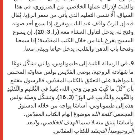
والقلبَ لإدراك عملها الخلاصي. من الضروري، في هذا
السياق، ألّا ننسى التعليم الذي يأتي من سفر الرؤيا. يُقال
فيه إن الربّ واقف عند الباب ويقرع. إذا سمع أحد صوته
وفتح له، يدخل لتناول العشاء معه (را. 3، 20). إن يسوع
المسيح يقرع بابنا من خلال الكتب المقدّسة؛ إذا سمعنا
وفتحنا باب الذهن والقلب، يدخل حياتنا ويبقى معنا.
9. في الرسالة الثانية إلى طيموتاوس، والتي تشكّل نوعًا
ما شهادته الروحية، يوصي القدّيس بولس معاونَه المخلص
بالمواظبة على التعمّق بالكتاب المقدّس. فالرسول مقتنع
بأن “كُلّ ما كُتِبَ هو مِن وَحيِ الله، يُفيدُ في التَّعْليمِ والتَّفنْيدِ
والتَّقْويمِ والتَّأديبِ في البِرّ” (3، 16). وتشكّل وصيّة بولس
هذه إلى طيموتاوس، أساسًا يواجه من خلاله الدستورُ
المجمعي
كلمة الله
موضوعَ إلهام الكتاب المقدّس،
وأساسًا ينبثق منه لا سيما
الهدف الخلاصي
،
والبعد
الروحيومبدأ التجسّد
للكتاب المقدّس.