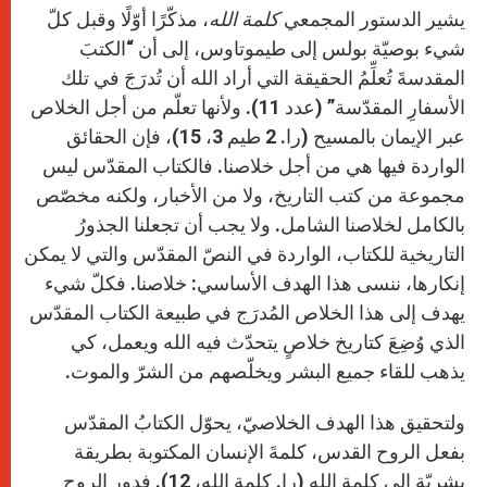
يشير الدستور المجمعي
كلمة الله
، مذكّرًا أوّلًا وقبل كلّ
شيء بوصيّة بولس إلى طيموتاوس، إلى أن “الكتبَ
المقدسةَ تُعلِّمُ الحقيقة التي أراد الله أن تُدرَجَ في تلك
الأسفارِ المقدّسة” (عدد 11). ولأنها تعلّم من أجل الخلاص
عبر الإيمان بالمسيح (را. 2 طيم 3، 15)، فإن الحقائق
الواردة فيها هي من أجل خلاصنا. فالكتاب المقدّس ليس
مجموعة من كتب التاريخ، ولا من الأخبار، ولكنه مخصّص
بالكامل لخلاصنا الشامل. ولا يجب أن تجعلنا الجذورُ
التاريخية للكتاب، الواردة في النصّ المقدّس والتي لا يمكن
إنكارها، ننسى هذا الهدف الأساسي: خلاصنا. فكلّ شيء
يهدف إلى هذا الخلاص المُدرَج في طبيعة الكتاب المقدّس
الذي وُضِعَ كتاريخ خلاصٍ يتحدّث فيه الله ويعمل، كي
يذهب للقاء جميع البشر ويخلّصهم من الشرّ والموت.
ولتحقيق هذا الهدف الخلاصيّ، يحوّل الكتابُ المقدّس
بفعل الروح القدس، كلمةَ الإنسان المكتوبة بطريقة
بشريّة إلى كلمة الله (را. كلمة الله، 12). فدور الروح