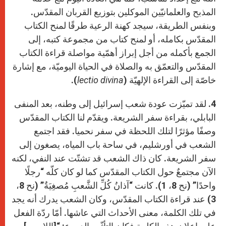
المذبح والعلمانيّين الموكلين بتوزيع القربان المقدّس.
وبنفس الطريقة، سيجد كهنة الرعية طرقًا لمنح الكتاب
المقدّس بكامله، أو لمنح كتاب من مجموعة كتبه، إلى
الجمع بأكمله من أجل إبراز أهمّية مواصلة قراءة الكتاب
المقدّس والتعمّق به والصلاة في الحياة اليوميّة، مع إشارة
خاصّة إلى القراءة الإلهيّة (
lectio divina
).
4. لقد تميّزت عودة شعب إسرائيل إلى وطنه، بعد المنفى
البابلي، بقراءة سفر الشريعة. ويقدّم لنا الكتاب المقدّس
وصفًا مؤثرًا لتلك اللحظة في سفر نحميا. فقد اجتمع
الشعب في أورشليم، في ساحة باب المياه، يصغون إلى
سفر الشريعة. كان ذاك الشعب قد تشتّت عند النفي، لكنه
الآن مجتمعٌ حول الكتاب المقدّس كما لو كان كلّه “رجلًا
واحدًا” (نح 8، 1). كانت “آذانُ كُلِّ الشَّعبِ مُصغِيَةٌ” (نح 8،
3) عند قراءة الكتاب المقدّس، وكان الشعب يدرك أنه يجد
في تلك الكلمة، معنى الأحداث التي عاشها. أمّا ردّة الفعل