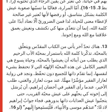
بهم في حياتنا، كي نعبّر عن يقين الرجاء الذي تحتويه (را. 1
بط 3، 15- 16). أمّا المرارة، فغالبًا ما تسبّبها صعوبة عيش
الكلمة بشكل متناسق، أو رفضها لأنها تُعتبر غير صالحة
لإعطاء معنى للحياة. لذا فمن الضروريّ ألّا نعتاد أبدًا على
كلمة الله، إنما أن نتغذّى منها كي نكتشف ونعيش بعمق
علاقتنا مع الله ومع إخوتنا.
13. هناك تحدّ آخر يأتي من الكتاب المقدّس ويتعلّق
بالمحبّة. تذكّرنا كلمة الله باستمرار بمحبّة الآب الرحيم
الذي يطلب من أبنائه أن يعيشوا بالمحبّة. وحياة يسوع هي
التعبير الكامل عن هذه المحبّة الإلهيّة التي لا تحتفظ بشيء
لنفسها، إنما تقدّم ذاتها للجميع دون تحفّظ. ونجد في رواية
لعازار الفقير مؤشّرًا مهمًّا. عند موت لعازار والغني، طلب
الأخير، عندما رأى الفقير في أحضان إبراهيم، أن يُرسَل
إلى إخوته كي يحثّهم على عيش محبّة القريب، حتى
يتجنّبوا عيش العذابات ذاتها بدورهم. فجاء جوابُ إبراهيم
لاذعًا: “عندَهُم موسى والأَنبِياء، فَلْيَستَمِعوا إِلَيهم” (لو 16،