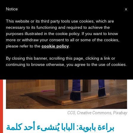
AR
Notice
x
This website or its third party tools use cookies, which are
necessary to its functioning and required to achieve the
باباوات
purposes illustrated in the cookie policy. If you want to know
more or withdraw your consent to all or some of the cookies,
please refer to the
cookie policy
.
By closing this banner, scrolling this page, clicking a link or
continuing to browse otherwise, you agree to the use of cookies.
CC0, Creative Commons, Pixabay
براءة بابوية: البابا يُنشىء أحد كلمة