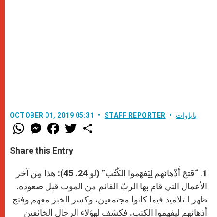
باباوات
STAFF REPORTER
OCTOBER 01, 2019 05:31
W
M
F
T
S
h
e
a
w
h
a
s
c
i
a
t
s
e
t
r
Share this Entry
s
e
b
t
e
A
n
o
e
p
g
o
r
1.
“فَتحَ أَذْهانَهم لِيَفهَموا الكُتُب” (لو 24، 45): هذا مِن آخر
p
e
k
r
الأعمال التي قام بها الربّ القائم من الموت قبل صعوده.
ظهر للتلاميذ فيما كانوا مجتمعين، وكسر الخبز معهم وفتح
أذهانهم ليفهموا الكتب. فكشف لهؤلاء الرجال الخائفين