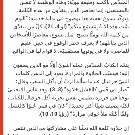
المقدّس بأكمله وظيفة نبويّة: وهذه الوظيفة لا تتعلّق
بالمستقبل، إنما بحاضر الذين يتغذّون من هذه الكلمة.
ويؤكّد يسوع نفسه هذا بوضوح في بداية خدمته: “اليوم
تَمَّت هذه الآيةُ بِمَسمَعٍ مِنكُم” (لو 4، 21). كلّ من يتغذّى
من كلمة الله يوميًّا يصبح، مثل يسوع، معاصرًا للأشخاص
الذين يقابلهم؛ لا يعرف خطر الوقوع في حنين عقيم
للماضي، ولا في يوتوبيا مستقبليّة، لا قوام لها في الواقع.
يتمّم الكتابُ المقدّس عمله النبويّ أوّلًا مع الذين يصغون
إليه؛ فيسبّب الحلاوة والمرارة. تعود إلى الذهن كلمات
النبيّ حزقيال عندما سأله الربّ أن يأكل السفر، وقال:
“صارَ في فَمي كالعَسَلِ حَلاوة” (3، 3). وقد عاش الإنجيليّ
يوحنا في جزيرة بطمس نفس تجربة أكل حزقيال للكتاب،
لكنّه يضيف شيئًا أكثر تحديدًا: “كانَ في فَمي حُلوًا كالعَسَل
ولَمَّا أَكَلتُه مَلأَ جَوفي مَرارةً” (رؤيا 10، 10).
إن حلاوة كلمة الله تحثّنا على مشاركتها مع الذين نلتقي