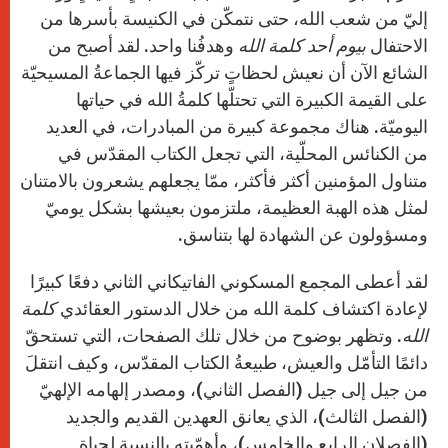
إليّ من شعب الله، حتى نتمكّن في الكنيسة بأسرها من
الاحتفال
بيوم أحد كلمة الله
وهدفُنا واحد. لقد أصبح من
الشائع الآن أن نعيش لحظاتٍ تركّز فيها الجماعةُ المسيحيّة
على القيمة الكبيرة التي تحتلّها كلمةُ الله في حياتها
اليوميّة. هناك مجموعة كبيرة من المبادرات، في العديد
من الكنائس المحلّية، التي تجعل الكتاب المقدّس في
متناول المؤمنين أكثر فأكثر، ممّا يجعلهم يشعرون بالامتنان
لمثل هذه الهبة العظيمة، ملتزمون بعيشها بشكل يوميّ
ومسؤولون عن الشهادة لها بتناسق.
لقد أعطى المجمع المسكوني الفاتيكاني الثاني دفعًا كبيرًا
لإعادة اكتشاف كلمة الله من خلال الدستور العقائدي
كلمة
الله
. وتظهر بوضوح من خلال تلك الصفحات، التي تستحقّ
دائمًا التأمّل والعيش، طبيعةُ الكتاب المقدّس، وكيف انتقلَ
من جيل إلى جيل (الفصل الثاني)، ومصدر إلهامه الإلهيّ
(الفصل الثالث)، الذي يعانق العهدين القديم والجديد
(الفصلان الرابع والخامس)، وأهمّيته بالنسبة لحياة