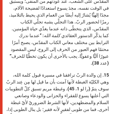
المقدّس على الشعب، عند عودتهم من المنفى؛ ويستبق
في الوقت نفسه، مجدَ يسوع استعدادًا لفضيحة الآلام،
مجدًا إلهيًّا يُشارُ إليه أيضًا من الغمام الذي يحيط بالتلاميذ،
رمزًا لحضور الربّ. هذا التجلّي يشبه تجلّي الكتاب
المقدّس، الذي يتخطّى ذاته عندما يغذّي حياة المؤمنين.
كما يذكّر الدستور العقائدي
كلمة الله
: “عندما ندرك
الترابط بين مختلف معاني الكتاب المقدّس، يصبح أمرًا
محتمًا فهم العبور من الحرف إلى الروح. ليس المقصود
عبورًا آليًّا وعفويًّا. يجب بالأحرى أن يكون تخطّيًا للحرف”
(عدد 38).
15. إن والدة الربّ ترافقنا في مسيرة قبول كلمة الله،
وهي الكليّة الغبطة لأنها آمنت بأن ما قيل لها مِن عِند الربّ
سوف يتمّ (را لو 1، 45). وغبطة مريم تسبق كلّ التطويبات
التي أعلنها يسوع للفقراء والحزانى والودعاء وصانعي
السلام والمضطهدين، لأنها الشرط الضروريّ لأيّ غبطة
أخرى. فما من طوبى لفقيرٍ لأنه فقير؛ بل ينال الطوبى إذا،