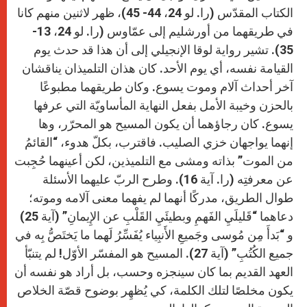
الكتاب المقدّس (را. لو 24، 44- 45)، ظهر لاثنين منهم كانا
في طريقهما من أورشليم إلى عمّاوس (را. لو 24، 13-
35). تشير رواية لوقا الإنجيلي إلى أن هذا قد حدث يوم
القيامة نفسه، أي يوم الأحد. كان هذان التلميذان يناقشان
آخر أحداث آلام وموت يسوع. وكان طريقهما مطبوعًا
بالحزن وخيبة الأمل بفعل النهاية المأساويّة التي عرفها
يسوع. كان رجاؤهما أن يكون المسيح هو المحرّر، وها
إنهما يواجهان خزي الصليب. فاقترب، بكلّ هدوء، “القائمُ
من الموت” بذاته ومشى مع التلميذين، لكن أعينهما حُجِبت
عن معرفتِه (را. آية 16). وطرح الربّ عليهما الأسئلة
طوال الطريق، مدركًا أنهما لم يفهما معنى آلامه وموته؛
دعاهما “قَليلَيِ الفَهمِ وبطيئَيِ القَلْبِ عن الإِيمانِ” (آية 25)
و “بَدأَ مِن مُوسى وجَميعِ الأَنبِياء يُفَسِّرُ لَهما ما يَختَصُّ بِه في
جميع الكُتُبِ” (آية 27). المسيح هو المفسّر الأوّل! لم يتنبّأ
العهد القديم بما كان سينجزه وحسب، بل أراد هو نفسه أن
يكون مخلصًا لتلك الكلمة، كي يُظهِر بوضوح قصّة الخلاص