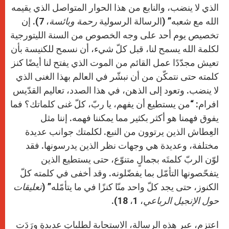
الذي لا ينضب، والنابع من هذا الحوار المتواصل الذي يقيمه
الله مع شعبه” (الرسالة الرسولية
رحمة وبائسة
، 7). إن
تخصيص يوم أحد على وجه الخصوص من السنة الليتورجية
لكلمة الله يسمح لنا، قبل كلّ شيء، أن نسمح للكنيسة بأن
تعيش مجدّدًا عمل القائم من الموت الذي يفتح لنا أيضًا كنز
كلمته حتى نتمكّن من أن نبشّر في العالم بهذا الغنى الذي
لا ينضب. وتعود إلى الذهن، في هذا الصدد، تعاليم القدّيس
افرام: “من يستطيع أن يفهم، يا ربّ، كلّ غنى كلماتك؟ فما
يفوق فهمنا هو أكثر بكثير مما يمكننا فهمه. إننا مثل
العِطاش الذين يرتوون من النبع. لكلمتك جوانب عديدة
مختلفة، وعديدة هي وجهات نظر الذين يدرسونها. فقد
لوّن الربّ كلمتَه بجمالٍ متنوّع، حتى يستطيع الذين
يتفحّصونها التأمّل بما يفضّلونه. وقد أخفى في كلمته كلّ
الكنوز، حتى يجد كلّ واحد منّا كنزًا في ما يتأمّله” (
تعليقات
حول الإنجيل الرباعي
، 1، 18).
اعتزم، عبر هذه الرسالة، الاستجابة لطلباتٍ عديدةٍ ورَدَت