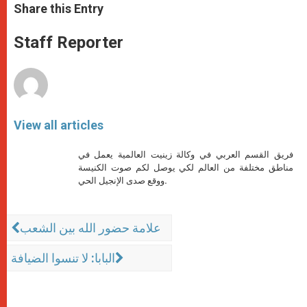
t
s
e
t
r
Share this Entry
s
e
b
t
e
A
n
o
e
p
g
o
r
Staff Reporter
p
e
k
r
View all articles
فريق القسم العربي في وكالة زينيت العالمية يعمل في
مناطق مختلفة من العالم لكي يوصل لكم صوت الكنيسة
ووقع صدى الإنجيل الحي.
علامة حضور الله بين الشعب
البابا: لا تنسوا الضيافة