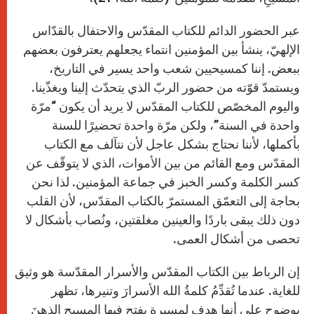
عبر الحضور الدائم للكتاب المقدّس والاحتفال بالقدّاس
الإلهيّ، ينشأ بين المؤمنين انتماء يجعلهم يعترفون بعضهم
ببعض. إننا كمسيحيين شعب واحد يسير في التاريخ،
ويستمدّ قوّته من حضور الربّ الذي يتحدّث إلينا ويغذّينا.
واليوم المخصّص للكتاب المقدّس لا يريد أن يكون “مرّة
واحدة في السنة”، ولكن مرّة واحدة تحضيرًا للسنة
بأكملها، لأننا نحتاج بشكل عاجل لأن نتآلف مع الكتاب
المقدّس ومع القائم من بين الأموات، الذي لا يتوقّف عن
كسر الكلمة وكسر الخبز في جماعة المؤمنين. لذا نحن
بحاجة إلى التعمّق المستمرّ بالكتاب المقدّس، لأن القلب
دون ذلك يبقى باردًا والعينين مغلقتين، ونُصاب بأشكال لا
تحصى من أشكال العمى.
إن الرباط بين الكتاب المقدّس والأسرار المقدّسة هو وثيق
للغاية. عندما تُقدِّمُ كلمةُ الله الأسرارَ وتنيرها، تظهر
بوضوح على أنها هدف لمسيرة يفتح فيها المسيح الذهنَ