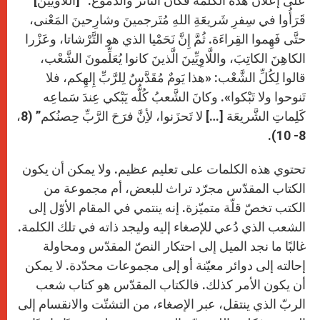
على إعلان هذه الكلمة فكان التأثّر والدموع: “[اللاويين]
قَرَأُوا في سِفرِ شَريعَةِ اللهِ مُتَرجمينَ وشارِحينَ المَعْنى،
حتَّى فَهِموا القِراءَة. ثُمَّ إِنَّ نَحَمْيا الذي هو التَّرْشاتا، وعَزْرا
الكاهِنَ الكاتِبَ، واللَّاوِيِّينَ الَّذينَ كانوا يُعَلِّمونَ الشَّعْب،
قالوا لِكُلِّ الشَّعْب: «هذا يَومٌ مُقَدَّسٌ لِلرَّبِّ إِلهِكم، فلا
تَنوحوا ولا تَبْكوا». وكانَ الشَّعبُ كُلُّه يَبْكي عِندَ سَماعِه
كَلِماتِ الشَّريعَة […] لا تَحزَنوا، لأِنَّ فرَحَ الرَّبِّ حِصنُكم” (8،
8- 10).
تحتوي هذه الكلمات على تعليم عظيم. ولا يمكن أن يكون
الكتاب المقدّس مجرّد تراث للبعض، أم مجموعة من
الكتب تخصّ قلّة متميّزة. إنه ينتمي في المقام الأوّل إلى
الشعب الذي دُعي للإصغاء إليه وليجد ذاته في تلك الكلمة.
غالبًا ما نجد الميل إلى احتكار النصّ المقدّس ومحاولة
إحالته إلى دوائر معيّنة أو إلى مجموعات محدّدة. لا يمكن
أن يكون الأمر كذلك. فالكتاب المقدّس هو كتاب شعب
الربّ الذي ينتقل، عبر الإصغاء، من التشتّت والانقسام إلى