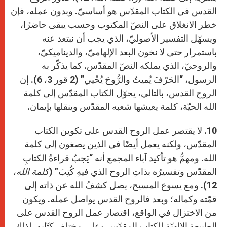
القدس في الكتاب المقدّس هو أساسيّ. وبدون عمله، فإن
خطر الانغلاق على النصّ المكتوب وحسب يبقى حاضرًا،
ويسهّل التفسير الأصوليّ، الذي يجب أن نبتعد عنه
باستمرار حتى لا نخون البعد الإلهاميّ، والديناميكيّ،
والروحيّ، الذي يملكه النصّ المقدّس. كما يذكّر به
الرسول، “الحَرْفَ يُميتُ والرُّوحَ يُحْيي” (2 قور 3، 6). إن
الروح القدس، بالتالي، يحوّل الكتاب المقدّس إلى كلمة
الله الحيّة، كلمة يعيشها شعبه المقدّس وينقلها بإيمان.
10. لا يقتصر عمل الروح القدس على تكوين الكتاب
المقدّس، ولكنه يعمل أيضًا في الذين يصغون إلى كلمة
الله. ومهمٌّ هو تأكيد آباء المجمع أنه “يَجبُ قراءةُ الكتابِ
المقدّس وتفسيرُه بذاتِ الروح الذي فيهِ كُتِبَ” (
كلمة الله
،
12). ومع يسوع المسيح، يصل كشفُ الله عن ذاته إلى
قمّته وكماله؛ وبعد فالروح القدس يواصل عمله. ويكون
من الاختزال في الواقع، اقتصار عمل الروح القدس على
الطبيعة الإلهيّة للكتاب المقدّس وعلى مختلف كتّابه. لذلك،