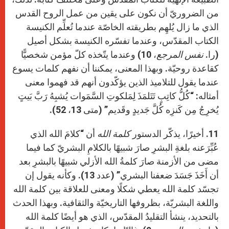
من الضروريّ أن نكون على يقين من عمل الروح القدس
الذي ما زال يُلهِم بطريقته الخاصّة عندما تُعلِّم الكنيسة
الكتاب المقدّس، وعندما تفسّره الكنيسة بشكل أصيل
(را.
نفس المرجع
، 10) وعندما يتّخذه كلّ مؤمن شخصيًّا
كقاعدة روحيّة. وبهذا المعنى، يمكننا أن نفهم كلمات يسوع
عندما يقول للتلاميذ الذين يؤكّدون أنهم قد فهموا معنى
أمثاله: “كُلُّ كاتِبٍ تَتَلمَذَ لِمَلكوتِ السَّمَوات يُشبِهُ رَبَّ بَيتٍ
يُخرِجُ مِن كَنزِه كُلَّ جَديدٍ وقَديم” (متى 13، 52).
11. أخيرًا، يذكّر الدستور
كلمة الله
أن “كلامَ الله الذي
عُبِّرَعنه بلغةِ البشرِ صارَ شبيهًا بالكلامِ البشريّ كما فيما
مضى من الأزمنة صارَ كلمةُ الله الأزلي شبيهًا بالبشرِ بعد
أن أَخَذَ جَسَدَ ضعفنا البشري” (عدد 13). وكأنه يقول إن
تجسّد كلمة الله يعطي شكلًا ومعنى للعلاقة بين كلمة الله
واللغة البشريّة، بظروفها التاريخيّة والثقافية. وبهذا الحدث
بالتحديد، ينشأ التقليدُ المقدّس، الذي هو أيضًا كلمة الله