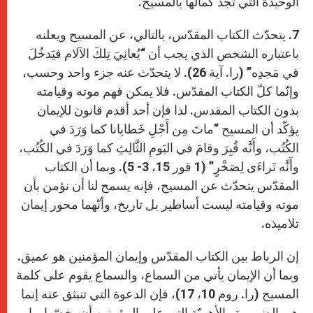
الوحيدة التي تجد كمالها بالمسيح.
7. يتحدّث الكتاب المقدّس، بالتالي، عن المسيح ويعلنه
باعتباره الشخص الذي يجب أن “يُعانِيَ تِلكَ الآلام فيَدخُلَ
في مَجدِه” (را. آية 26). لا يتحدّث عنه جزء واحد وحسب،
وإنّما كلّ الكتاب المقدّس. فلا يمكن فهم موته وقيامته
بدون الكتاب المقدس. لذا فإن أحد أقدم قانون للإيمان
يؤكّد أن المسيح “ماتَ مِن أَجْلِ خَطايانا كما وَرَدَ في
الكُتُب، وأَنَّه قُبِرَ وقامَ في اليَومِ الثَّالِثِ كما وَرَدَ في الكُتُب،
وأَنَّه تَراءَى لِصَخْرٍ” (1 قور 15، 3- 5). وبما أن الكتاب
المقدّس يتحدّث عن المسيح، فإنه يسمح لنا أن نؤمن بأن
موته وقيامته ليست أساطير بل تاريخ، وأنّهما محور إيمان
تلاميذه.
إن الرباط بين الكتاب المقدّس وإيمان المؤمنين هو عميق.
وبما أن الإيمان يأتي من السماع، والسماع يقوم على كلمة
المسيح (را. روم 10، 17)، فإن الدعوة التي تنبثق عنه إنما
هي الضرورة والأهميّة التي على المؤمنين أن يخصّوا بها