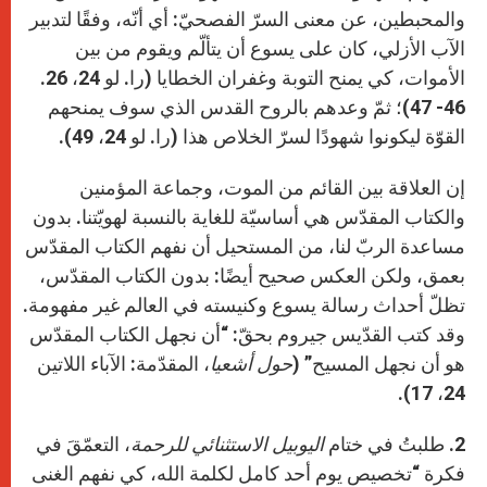
والمحبطين، عن معنى السرّ الفصحيّ: أي أنّه، وفقًا لتدبير
الآب الأزلي، كان على يسوع أن يتألّم ويقوم من بين
الأموات، كي يمنح التوبة وغفران الخطايا (را. لو 24، 26.
46- 47)؛ ثمّ وعدهم بالروح القدس الذي سوف يمنحهم
القوّة ليكونوا شهودًا لسرّ الخلاص هذا (را. لو 24، 49).
إن العلاقة بين القائم من الموت، وجماعة المؤمنين
والكتاب المقدّس هي أساسيّة للغاية بالنسبة لهويّتنا. بدون
مساعدة الربّ لنا، من المستحيل أن نفهم الكتاب المقدّس
بعمق، ولكن العكس صحيح أيضًا: بدون الكتاب المقدّس،
تظلّ أحداث رسالة يسوع وكنيسته في العالم غير مفهومة.
وقد كتب القدّيس جيروم بحقّ: “أن نجهل الكتاب المقدّس
هو أن نجهل المسيح” (
حول أشعيا
، المقدّمة: الآباء اللاتين
24، 17).
2.
طلبتُ في ختام
اليوبيل الاستثنائي للرحمة
، التعمّقَ في
فكرة “تخصيص يوم أحد كامل لكلمة الله، كي نفهم الغنى