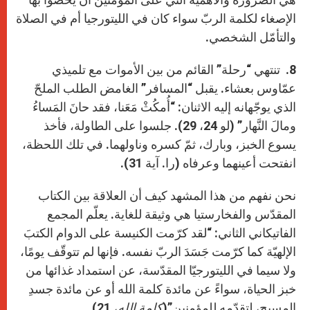
الإصغاء لكلمة الربّ سواء كان في الليتورجيا أم في الصلاة
والتأمّل الشخصي.
8. تنتهي “رحلة” القائم من بين الأموات مع تلميذي
عمّاوس بعشاء. يقبل “المسافر” الغامض الطلب الملحّ
الذي يوجّهانه إليه الاثنان: “أُمكُثْ مَعَنا، فقد حانَ المَساءُ
ومالَ النَّهار” (لو 24، 29). جلسوا على الطاولة، فأخذ
يسوع الخبز، وبارك، ثمّ كسره وناولهما. في تلك اللحظة،
انفتحت أعينهما وعرفاه (را. آية 31).
نحن نفهم من هذا المشهد كيف أن العلاقة بين الكتاب
المقدّس والفخارستيا هي وثيقة للغاية. يعلّم المجمع
الفاتيكاني الثاني: “لقد كرّمت الكنيسة على الدوام الكتبَ
الإلهيّة كما كرّمت جَسَدَ الربّ نفسه. فإنها لم تتوقّف يومًا،
ولا سيما في الليتورجيّا المقدّسة، عن استمداد غذائها من
خبز الحياة، سواءً عن مائدة كلمة الله أو عن مائدة جسدِ
المسيحِ، لتقدّمه للمؤمنين”(
كلمة الله
، 21).