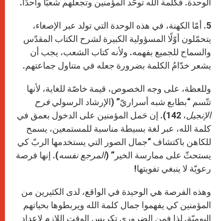
الوحدة. فكلمة الله توحّد المؤمنين وتجعلهم شعبًا واحدًا.
5. أمّا الكهنة، في هذه الوحدة التي تولد عبر الإصغاء،
يتحمّلون أوّلًا المسؤولية الكبيرة لشرح الكتاب المقدّس
والسماح للجميع بفهمه. ولأنه كتاب الشعب، يجب أن
يشعر خدّامُ الكلمة بضرورة جعله في متناول جماعتهم.
وللعظة، على وجه الخصوص، قيمة خاصّة للغاية، لأنها
تتّسم “بطابع شبه أسراريّ” (الإرشاد الرسولي
فرح
الإنجيل
، 142). إن حَمل المؤمنين على الدخول بعمق في
كلمة الله، عبر لغة بسيطة مناسبة للمستمعين، يسمح
للكاهن باكتشاف “جمال الصور التي يستخدمها الربّ كي
يستحثّ على ممارسة الخير” (
المرجع نفسه
). إنها فرصة
رعويّة لا ينبغي تفويتها!
وهذه الفرصة هي الوحيدة في الواقع، لدى الكثيرين من
المؤمنين كي يفهموا جمال كلمة الله ويربطوها بحياتهم
اليوميّة. لذا فمن الضروري تكريس الوقت اللازم لإعداد