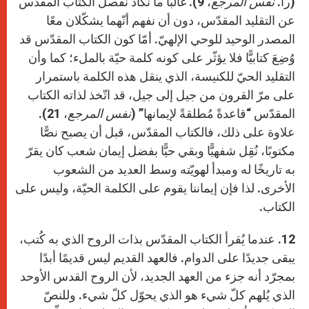
(را.
نفس المرجع
، 9). غالبًا ما نكاد نفصل الكتاب المقدّس
عن التقليد المقدّس، دون أن نفهم أنّهما يشكّلان معًا
المصدر الوحيد للوحي الإلهيّ. أمّا كون الكتاب المقدّس قد
وُضِعَ كتابيًّا فلا يؤثّر على كونه كلمة حيّة بالملء؛ كما وأن
التقليد الحيّ للكنيسة، الذي ينقل هذه الكلمة باستمرار
على مرّ القرون من جيل إلى جيل، قد اتّخذ لذاته الكتاب
المقدّس “قاعدةً مُطلقةً لإيمانها” (
نفس المرجع
، 21).
علاوة على ذلك، فالكتاب المقدّس، قبل أن يصبح نصًّا
مكتوبًا، نُقِل شفهيًّا وبقي حيًّا بفضل إيمان شعب كان يقرّ
به تاريخًا له ومبدأ لهويّته وسط العديد من الشعوب
الأخرى. لذا فإن إيماننا يقوم على الكلمة الحيّة، وليس على
الكتاب.
12. عندما يُقرأ الكتاب المقدّس بذات الروح الذي به كُتب،
يبقى جديدًا على الدوام. فالعهد القديم ليس قديمًا أبدًا
بمجرّد أنه جزء من العهد الجديد، لأن الروح القدس الأوحد
الذي يُلهم كلّ شيء هو الذي يحوّل كلّ شيء. وللنصّ