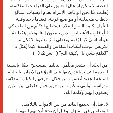
العظة. لا يمكن ارتجال التعليق على القراءات المقدّسة.
يُطلب منّا نحن الوعّاظ، الالتزام بعدم الإسهاب المبالغ
بعظات متحذلقة أو مواضيع غريبة. فعندما نأخذ وقفة
للتأمّل بكلمة الله وللصلاة، نستطيع التكلّم من القلب كي
نَبلُغ قلوب الأشخاص الذين يصغون إلينا، ونعبّر هكذا عمّا
هو أساسيّ كيما يُفهَم ويعطي ثمرًا. دعونا ألا نَكِل من
تكريس الوقت للكتاب المقدّس والصلاة، كيما يُقبَلَ لا
“لِكَلِمَةِ بَشَر، بل لِكَلِمَةِ اللهِ” (1 تس 2، 13)
.
من الجيّد أن يشعر معلّمي التعليم المسيحيّ أيضًا، بالنسبة
للخدمة التي يساعدون بها على النموّ في الإيمان، بالحاجة
الملحّة لتجديد أنفسهم من خلال معرفتهم للكتاب المقدّس
ودراسته، والتي تمكّنهم من تعزيز حوار حقيقي بين الذين
يصغون إليهم وكلمة الله.
6. قبل أن يجتمع القائم من بين الأموات بالتلاميذ،
المنغلقين في المنزل، وقبل أن يفتح أذهانهم ليفهموا