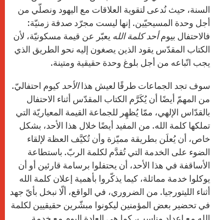
السنة، حيث نُدعى لتقوية العلاقات مع اليهود ونصلّي من
أجل وحدة المسيحيّين. إنها ليست مجرّد صدفة زمنيّة:
فالاحتفال بيوم
أحد كلمة الله
يعبّر عن قيمة مسكونيّة، لأن
الكتاب المقدّس يقود الذين يصغون إليه نحو الطريق الذي
يجب اتّباعه من أجل بلوغ وحدة حقيقية ومتينة.
سوف تجد الجماعات طرقًا لعيش هذا
الأحد
كيوم احتفاليّ.
من المهمّ أيضًا أن يُكَرَّم الكتاب المقدّس أثناء الاحتفال
بالقدّاس الإلهي، ممّا يُظهِر للجماعة القيمة المعياريّة التي
تملكها كلمة الله. من المفيد أيضًا خلال هذا الأحد، بشكل
خاص، أن يُعلَن بطريقة مميّزة وأن تُكيَّف العظة لإلقاء
الضوء على الخدمة التي تُقدَّم لكلمة الربّ. باستطاعة
الأساقفة في هذا الأحد، أن يحتفلوا برسامة قارئين أو أن
يوكلوا خدمة مماثلة، كيما يذكّروا بأهمية إعلان كلمة الله
أثناء الليتورجيا. من الضروري، في الواقع، ألّا نبخل بأيّ جهد
في تحضير بعض المؤمنين ليكونوا مبشّرين حقيقيين لكلمة
الله مع إعداد مناسب، كما هي العادة اليوم مع خدمة