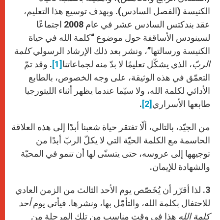
الكنيسة (الفصل السادس). وبهدف توسيع هذا التعليم،
عقد بندكتس السادس عشر في عام 2008 اجتماعًا
لسينودس الأساقفة حول موضوع “كلمة الله في حياة
الكنيسة ورسالتها”، ونشر بعد ذلك الإرشاد الرسولي
كلمة
الربّ
، الذي يشكّل تعليمًا لا بدّ منه لجماعاتنا
[1]
. وقد تمّ
التعمّق في هذه الوثيقة، على وجه الخصوص، بالطابع
الأدائي لكلمة الله، ولا سيّما عندما يظهر أثناء الليتورجيا
طابعها الأسراري
[2]
.
من الجيّد، بالتالي، ألّا تفتقر حياة شعبنا أبدًا إلى هذه العلاقة
الحاسمة مع الكلمة الحيّة التي لا يكلّ الربّ أبدًا من
توجيهها إلى عروسه، حتى يتسنّى لها أن تنمو في المحبّة
والشهادة للإيمان.
3. لذا أقرّر أن يُخَصّص يوم الأحد الثالث من الزمن العادي
للاحتفال بكلمة الله، والتأمّل بها، ونشرها. فيأتي يوم
أحد
كلمة الله
هذا في وقت مناسب من تلك المرحلة من