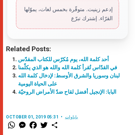
إدعم زينيت. متوفّرة بخمس لغات، يموّلها
القرّاء. إشترك تبرّع
Related Posts:
أحد كلمة الله، يوم مُكرّس للكتاب المقدّس
في القدّاس تُقرأ كلمة الله والله هو الذي يكلّمنا
لبنان وسوريا والشرق الأوسط: لإدخال كلمة الله
على الحياة اليومية
البابا: الإنجيل أفضل لقاح ضدّ الأمراض الروحيّة
باباوات
OCTOBER 01, 2019 05:31
W
M
F
T
S
h
e
a
w
h
a
s
c
i
a