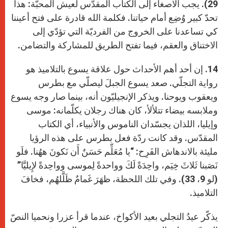
29). يجب الاصغاء إلى الكتاب المقدّس لعيش المحبّة: هذا
تحدّ كبير وُضِع أمام حياتنا. فكلمة الله قادرة على فتح أعيننا
كي تساعدنا على الخروج من الفرديّة التي تؤدّي إلى
الاختناق والعقم، فيما تفتح الطريق للمشاركة والتضامن.
14. إن أحد أهم الأحداث حول علاقة يسوع بالتلاميذ هو
رواية التجلّي. صعد يسوع الجبلَ ليصلّي مع بطرس
ويعقوب ويوحنا. ويذكر الإنجيليّون أنه، بينما صار وجه يسوع
وملابسه بيضاء تتلألأ، كان هناك رجلان يكلّمانه: موسى
وإيليا، اللذان يجسّدان الناموس والأنبياء، أي الكتاب
المقدّس. وقد كانت ردّة فعل بطرس على هذه الرؤيا
مليئة بالاندهاش الفَرِح: “يا مُعَلِّم حَسَنٌ أَن نَكونَ ههُنا. فلَو
نَصَبنا ثَلاثَ خِيَم، واحِدَةً لَكَ وواحدةً لِموسى وواحِدةً لإِيليَّا”
(لو 9، 33). وفي تلك اللحظة، ظهَرَ غَمامٌ ظَلَّلهُم، فخافَ
التلاميذ.
يذكّر عيدُ التجلي بعيد الأكواخ، عندما قرأ عزرا ونحميا النصّ