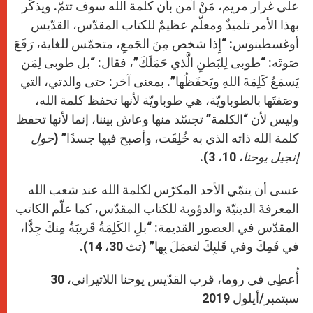
على غرار مريم، مَنْ آمن بأن كلمة الله سوف تتمّ. ويذكّر
بهذا الأمر تلميذٌ ومعلّم عظيمٌ للكتاب المقدّس، القدّيس
أوغسطينوس: “إِذا شخص مِنَ الجَمعِ، متحمّس للغاية، رَفَعَ
صَوتَه: “طوبى لِلبَطنِ الَّذي حَمَلَكَ”، فقال: “بل طوبى لِمَن
يَسمَعُ كَلِمَةَ اللهِ ويَحفَظُها”. بمعنى آخر: حتى والدتي، التي
وصَفتَها بالطوباويّة، هي طوباويّة لأنها تحفظ كلمة الله،
وليس لأن “الكلمة” تجسّد منها وعاش بيننا، إنما لأنها تحفظ
كلمة الله ذاته الذي به خُلِقَت، وأصبح فيها جسدًا” (
حول
إنجيل يوحنا
، 10، 3).
عسى أن ينمّي الأحد المكرّس لكلمة الله عند شعب الله
المعرفةَ الدينيّة والدؤوبة للكتاب المقدّس، كما علّم الكاتب
المقدّس في العصور القديمة: “بلِ الكَلِمَةُ قَريبَةٌ مِنكَ جِدًّا،
في فَمِكَ وفي قَلبِكَ لتعمَلَ بِها” (تث 30، 14).
أُعطِي في روما، قرب القدّيس يوحنا اللاتيراني، 30
سبتمبر/أيلول 2019