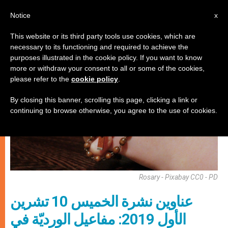
AR
Notice
x
This website or its third party tools use cookies, which are
necessary to its functioning and required to achieve the
إيكولوجيا شاملة
purposes illustrated in the cookie policy. If you want to know
more or withdraw your consent to all or some of the cookies,
please refer to the
cookie policy
.
By closing this banner, scrolling this page, clicking a link or
continuing to browse otherwise, you agree to the use of cookies.
Rosary - Pixabay CC0 - PD
عناوين نشرة الخميس 10 تشرين
الأول 2019: مفاعيل الورديّة في