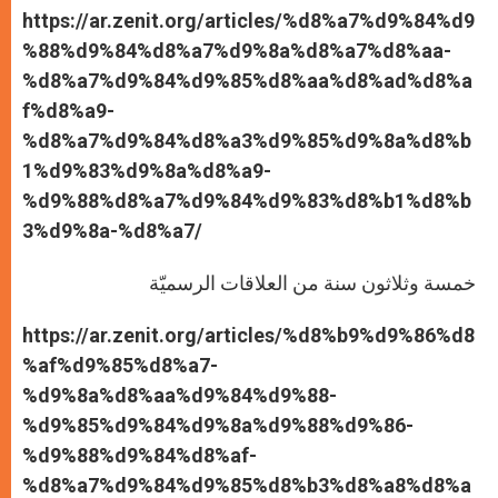
https://ar.zenit.org/articles/%d8%a7%d9%84%d9
%88%d9%84%d8%a7%d9%8a%d8%a7%d8%aa-
%d8%a7%d9%84%d9%85%d8%aa%d8%ad%d8%a
f%d8%a9-
%d8%a7%d9%84%d8%a3%d9%85%d9%8a%d8%b
1%d9%83%d9%8a%d8%a9-
%d9%88%d8%a7%d9%84%d9%83%d8%b1%d8%b
3%d9%8a-%d8%a7/
خمسة وثلاثون سنة من العلاقات الرسميّة
https://ar.zenit.org/articles/%d8%b9%d9%86%d8
%af%d9%85%d8%a7-
%d9%8a%d8%aa%d9%84%d9%88-
%d9%85%d9%84%d9%8a%d9%88%d9%86-
%d9%88%d9%84%d8%af-
%d8%a7%d9%84%d9%85%d8%b3%d8%a8%d8%a