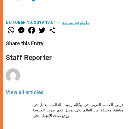
إيكولوجيا شاملة
OCTOBER 10, 2019 18:01
W
M
F
T
S
h
e
a
w
h
a
s
c
i
a
t
s
e
t
r
Share this Entry
s
e
b
t
e
A
n
o
e
p
g
o
r
Staff Reporter
p
e
k
r
View all articles
فريق القسم العربي في وكالة زينيت العالمية يعمل في
مناطق مختلفة من العالم لكي يوصل لكم صوت الكنيسة
ووقع صدى الإنجيل الحي.