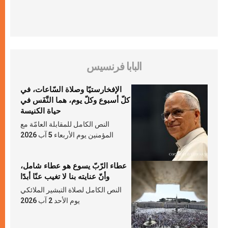
البابا فرنسيس
الإفخارستيّا وصلاة السّاعات، في
كلّ أسبوع وكلّ يوم، هما النَّفَس في
حياة الكنيسة
النص الكامل للمقابلة العامّة مع
المؤمنين يوم الأربعاء 5 آب 2026
عطاء الرّبّ يسوع هو عطاء شامل،
وأنّ عنايته بنا لا تغيب عنّا أبدًا
النص الكامل لصلاة التبشير الملائكي
يوم الأحد 2 آب 2026