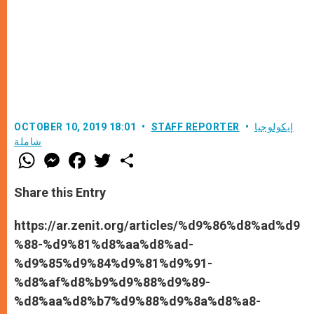
إيكولوجيا
STAFF REPORTER
OCTOBER 10, 2019 18:01
شاملة
W
M
F
T
S
h
e
a
w
h
a
s
c
i
a
t
s
e
t
r
Share this Entry
s
e
b
t
e
A
n
o
e
p
g
o
r
https://ar.zenit.org/articles/%d9%86%d8%ad%d9
p
e
k
%88-%d9%81%d8%aa%d8%ad-
r
%d9%85%d9%84%d9%81%d9%91-
%d8%af%d8%b9%d9%88%d9%89-
%d8%aa%d8%b7%d9%88%d9%8a%d8%a8-