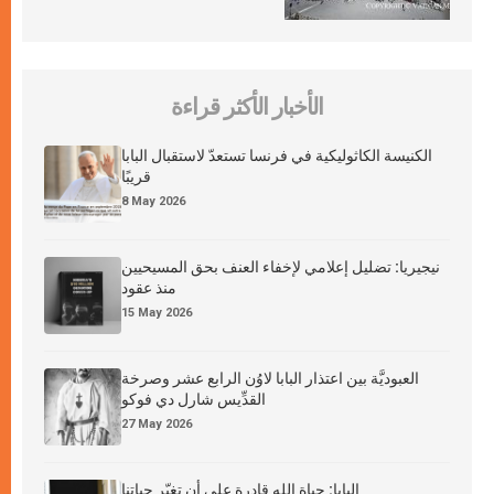
الأخبار الأكثر قراءة
الكنيسة الكاثوليكية في فرنسا تستعدّ لاستقبال البابا
قريبًا
8 May 2026
نيجيريا: تضليل إعلامي لإخفاء العنف بحق المسيحيين
منذ عقود
15 May 2026
العبوديَّة بين اعتذار البابا لاوُن الرابع عشر وصرخة
القدِّيس شارل دي فوكو
27 May 2026
البابا: حياة الله قادرة على أن تغيّر حياتنا