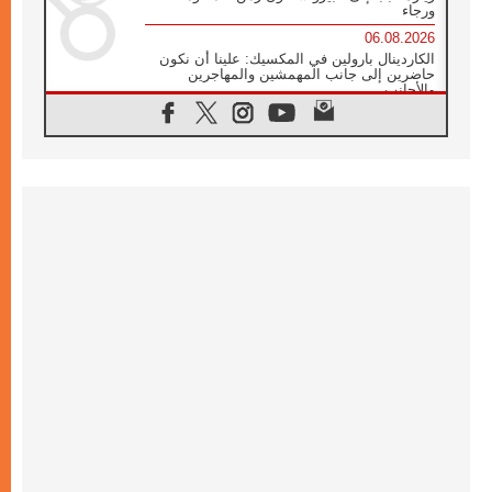
ورجاء
06.08.2026
الكاردينال بارولين في المكسيك: علينا أن نكون
حاضرين إلى جانب المهمشين والمهاجرين
والأجانب
06.08.2026
البابا لاوُن الرابع عشر للشباب في أسيزي:
"أوروبا والعالم يبحثان اليوم عن قديسين جُدد
فيكم"
06.08.2026
البابا في أسيزي يتحدث إلى الشباب المشاركين
في لقاء الشباب الفرنسيسكاني
06.08.2026
البابا لاوُن الرابع عشر يبرق معزيا بوفاة
الكاردينال جوليو دوارتي لانغا
05.08.2026
في مقابلته العامة مع المؤمنين البابا لاوُن الرابع
عشر يواصل الحديث عن الدستور في الليتورجيا
المقدسة مسلطا الضوء على صلاة الكنيسة
05.08.2026
البابا لاوُن الرابع عشر يزور في تشرين الثاني
٢٠٢٦ أوروغواي والأرجنتين وبيرو
05.08.2026
خمسون عاما على استشهاد الأسقف الأرجنتيني