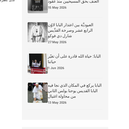
العنف بحق المسيحيين منذ عقود
15 May 2026
العبوديَّة بين اعتذار البابا لاوُن
الرابع عشر وصرخة القدِّيس
شارل دي فوكو
27 May 2026
البابا: حياة الله قادرة على أن تغيّر
حياتنا
1 Jun 2026
البابا يركع في المكان الذي نجا فيه
البابا القديس يوحنا بولس الثاني
من محاولة اغتيال
13 May 2026