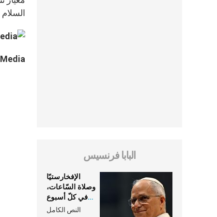
السلام ل
 Media
البابا فرنسيس
الإفخارستيّا
وصلاة السّاعات،
في كلّ أسبوع
وكلّ يوم، هما
النص الكامل