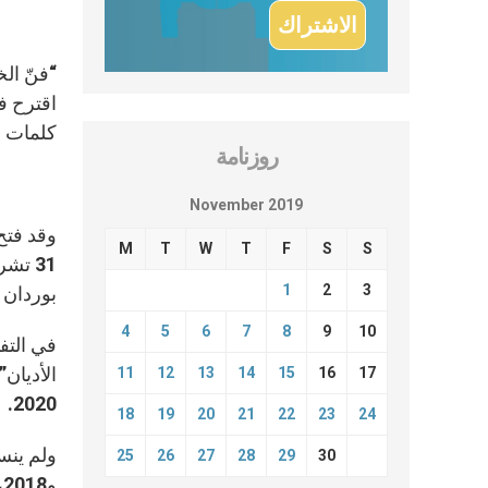
“فنّ الخ
اقترح في
كلمات م
روزنامة
November 2019
M
T
W
T
F
S
S
31 تش
1
2
3
بوردان 
4
5
6
7
8
9
10
في التف
11
12
13
14
15
16
17
2020.
18
19
20
21
22
23
24
25
26
27
28
29
30
و