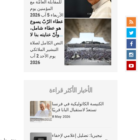
النَّفَس في حياة
للمقابلة العامّة مع
الكنيسة
المؤمنين يوم
الأربعاء 5 آب 2026
عطاء الرّبّ يسوع
هو عطاء شامل،
وأنّ عنايته بنا لا
تغيب عنّا أبدًا
النص الكامل لصلاة
التبشير الملائكي
يوم الأحد 2 آب
2026
الأخبار الأكثر قراءة
الكنيسة الكاثوليكية في فرنسا
تستعدّ لاستقبال البابا قريبًا
8 May 2026
نيجيريا: تضليل إعلامي لإخفاء
ندى بطرس 