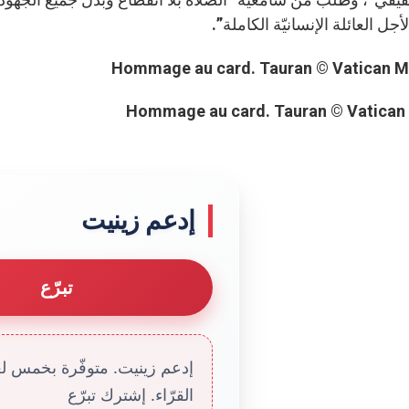
أجل العائلة الإنسانيّة الكاملة”.
Hommage au card. Tauran © Vatican
إدعم زينيت
تبرّع
إدعم زينيت. متوفّرة بخمس لغا
القرّاء. إشترك تبرّع