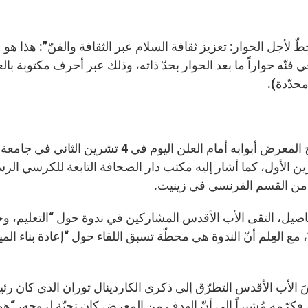
طّ لأجل الحوار: تعزيز ثقافة السلام عبر الثقافة والفنّ”: هذا هو
 فنّه حواراً ما بعد الحوار بحدّ ذاته، وذلك عبر أحرف مكتوبة بالع
حدّدة).
وقد فتح المعرض أبوابه أمام العلن اليوم 
رين الأول، كما أشار إليه مكتب دار الصحافة التابعة للكرسي الرسو
من القسم الفرنسي في زينيت.
اصيل، التقى الأب الأقدس المشاركين في ندوة حول “التعليم، وح
2018، فكرّمه مُشيراً إلى أنّ الهدف من المعرض كان تحيّة لروحه، “هو ا