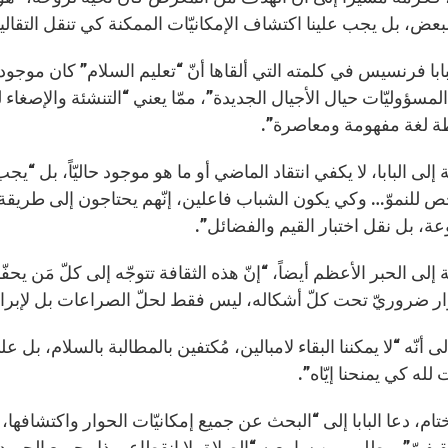
بعض، بل يجب علينا اكتشاف الإمكانيّات الممكنة كي تنقل التقاليد 
بابا فرنسيس في كلمته التي ألقاها أنّ “تعليم السلام” كان موجودا
لمسؤوليّات حيال الأجيال الجديدة”، ممّا يعني “التنشئة والإصغاء 
 لغة مفهومة ومعاصرة”.
 إلى البابا، لا يكفي انتقاد الماضي أو ما هو موجود حاليّاً، بل 
 للنموّ… وكي يكون الشباب فاعلين، إنّهم يحتاجون إلى طريقة ق
ة، بل نقل اختبار القيم والفضائل”.
 إلى الحبر الأعظم أيضاً، “إنّ هذه الثقافة تتوجّه إلى كلّ مَن ي
وار ضروريّ تحت كلّ أشكاله، ليس فقط لحلّ الصراعات بل لإبراز 
ى أنّه “لا يمكننا البقاء لامبالين، مُكتفين بالمطالبة بالسلام، بل 
لله كي يمنحنا إيّاه”.
ام، دعا البابا إلى “البحث عن جميع إمكانيّات الحوار واكتشافها، 
ثقيفيّ”، وطلب من سامعيه “الصلاة بلا انقطاع وبذل جميع الجهو