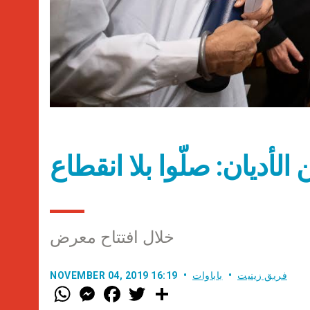
 الأديان: صلّوا بلا انقطاع
خلال افتتاح معرض
فريق زينيت
باباوات
NOVEMBER 04, 2019 16:19
W
M
F
T
S
h
e
a
w
h