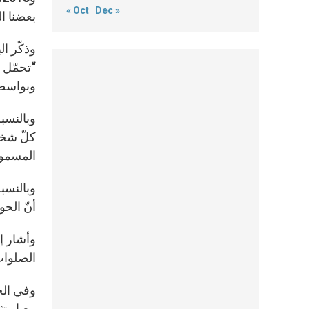
« Oct
Dec »
بعضنا ال
وذكّر ال
“تحمّل ا
وبواسطة
وبالنسبة
كلّ شخص
المسموع
وبالنسبة
أنّ الح
وأشار إل
الصلوات 
وفي الخت
معيار ت