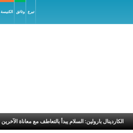
تبرع
وثائق
الكنيسة و
الرسوليّة
الكاردينال بارولين: السلام يبدأ بالتعاطف مع م