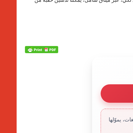
ت، يموّلها