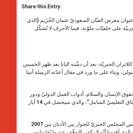
a
s
c
i
a
t
s
e
t
r
Share this Entry
s
e
b
t
e
A
n
o
e
p
g
o
r
 عنوان معرض الفنّان السعوديّ عثمان الخُزَيم (الذي
p
e
k
ربيّة على خلفيّات ملوّنة، فيما الأحرف لا تُشكّل
r
في 4 تشرين الثاني في جامعة اللاتران الحبريّة، بعد أن دشّنه البابا بعد ظهر الخميس
لي، وبناء على ما ورد في مقال أعدّته الزميلة أنيتا
قوق الإنسان والسلام. أدوات العمل الدوليّ ودور
الأديان”، مع العِلم أنّ الندوة هي محطّة تسبق اللقاء حول “إعادة بناء الميثاق التعليميّ الشامل”، والذي سيحصل في 14 أيار
ولم ينسَ الأب الأقدس التطرّق إلى ذكرى الكاردينال توران الذي كان رئيس المجلس الحبريّ للحوار بين الأديان بين 2007
لذي أفهمنا أنّه لا يكفي التوقّف عند ما يُقرّبنا من