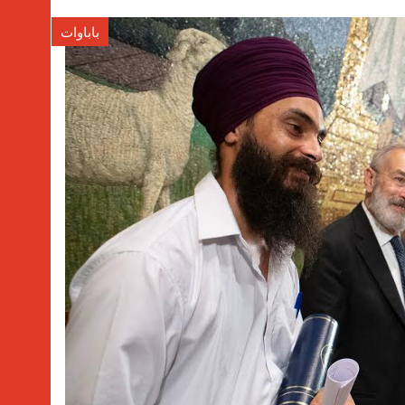
باباوات