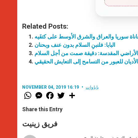
Related Posts:
عاناة سوريا والعراق والشرق الأوسط على كتفَيه
البابا: فلنبنِ السلام بدون عنف وبحنان
لأراضي المقدسة: دقيقة صمت من أجل السلام
الأديان للعبور من التسامح إلى التعايش الحقيقي
باباوات
NOVEMBER 04, 2019 16:19
W
M
F
T
S
h
e
a
w
h
a
s
c
i
a
t
s
e
t
r
Share this Entry
s
e
b
t
e
A
n
o
e
p
g
o
r
فريق زينيت
p
e
k
r
ير في الترجمة من جامعة الروح