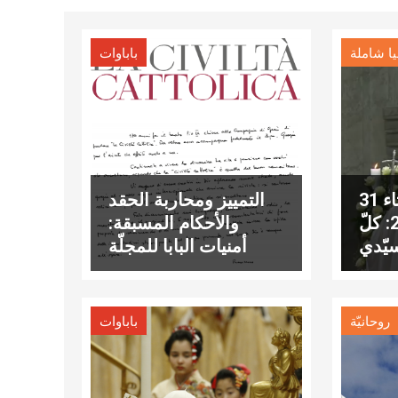
يا شاملة
باباوات
عناوين نشرة الثلاثاء 31
التمييز ومحاربة الحقد
كانون الأول 2019: كلّ
والأحكام المسبقة:
يّدي
أمنيات البابا للمجلّة
اليسوعية لاتشيفيلتا
كاتوليكا
روحانيّة
باباوات