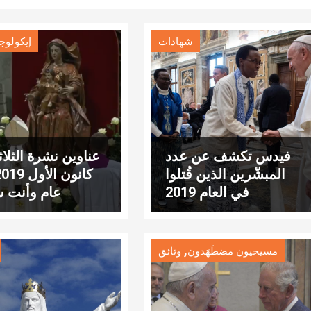
شهادات
إيكولوج
فيدس تكشف عن عدد
المبشّرين الذين قُتلوا
في العام 2019
عام وأنت س
,
مسيحيون مضطَهَدون
وثائق