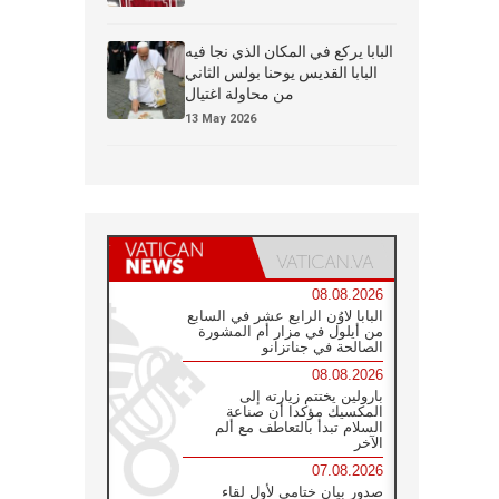
البابا يركع في المكان الذي نجا فيه
البابا القديس يوحنا بولس الثاني
من محاولة اغتيال
13 May 2026
08.08.2026
البابا لاوُن الرابع عشر في السابع
من أيلول في مزار أم المشورة
الصالحة في جناتزانو
08.08.2026
بارولين يختتم زيارته إلى
المكسيك مؤكدا أن صناعة
السلام تبدأ بالتعاطف مع ألم
الآخر
07.08.2026
صدور بيان ختامي لأول لقاء