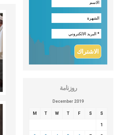
روزنامة
December 2019
M
T
W
T
F
S
S
1