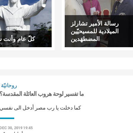
رسالة الأمير تشارلز
الميلادية للمسيحيّين
المضطهَدين
كلّ عام وأنت س
روحانيّة
ما تفسير لوحة هروب العائلة المقدسة؟
كما دخلت يا رب مصر أدخل الى نفسي
DEC 30, 2019 19:45