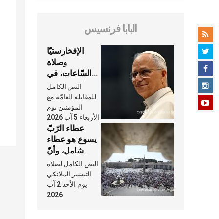
البابا فرنسيس
الإفخارستيّا
وصلاة
السّاعات، في
كلّ أسبوع وكلّ
النص الكامل
يوم، هما النَّفَس
للمقابلة العامّة مع
في حياة
المؤمنين يوم
الأربعاء 5 آب 2026
الكنيسة
عطاء الرّبّ
يسوع هو عطاء
شامل، وأنّ
عنايته بنا لا
النص الكامل لصلاة
تغيب عنّا أبدًا
التبشير الملائكي
يوم الأحد 2 آب
2026